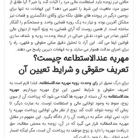
حالتی نیز زوجه باید استطاعت مالی مرد را اثبات کند یا خیر؟ آیا طلاق از
سوی مرد، ماهیت این شرط را تغییر می دهد؟ این ابهامات، نه تنها برای
زوجین درگیر در پرونده های طلاق، بلکه برای وکلای دادگستری و قضات نیز
مشکل آفرین بوده و نیاز به یک رویه قضایی واحد و مستحکم را آشکار
ساخته است. از همین روست که آرای قضایی، به ویژه آنچه از دیوان عالی
کشور صادر می شود، نقش حیاتی در ایجاد وحدت رویه و شفاف سازی
قوانین ایفا می کند. این آرا، با تحلیل دقیق مبانی حقوقی و فقهی، راه را
برای اجرای عدالت هموار می سازند و به ابهامات دیرین پاسخ می دهند.
مهریه عندالاستطاعه چیست؟
تعریف حقوقی و شرایط تعیین آن
برای درک عمیق تر
رای وحدت رویه مهریه عندالاستطاعه
، ابتدا لازم است به
تعریف حقوقی و شرایط تعیین این نوع مهریه بپردازیم.
مهریه
عندالاستطاعه
به آن دسته از مهریه ها گفته می شود که پرداخت آن از سوی
زوج، منوط به وجود توانایی مالی و استطاعت اوست. به عبارت دیگر، تا
زمانی که زوجه نتواند ثابت کند زوج از نظر مالی توانایی پرداخت مهریه را
دارد، نمی تواند حکم به دریافت آن را از دادگاه بگیرد. این مفهوم در مقابل
مهریه عندالمطالبه قرار می گیرد که در آن، زوجه به محض مطالبه، حق
دریافت مهریه را دارد و زوج موظف به پرداخت آن است، مگر اینکه اعسار
(عدم توانایی مالی) خود را ثابت کند.