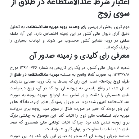
اعتبار شرط عندالاستطاعه در طلاق از
سوی زوج
مهم ترین بخش از بررسی
رای وحدت رویه مهریه عندالاستطاعه
، به تحلیل
دقیق آرای دیوان عالی کشور در این زمینه اختصاص دارد. این آرا، نقطه
عطفی در رویه قضایی کشور محسوب می شوند و ابهامات بسیاری را
برطرف کرده اند.
معرفی رای کلیدی و زمینه صدور آن
شعبه ۸ دیوان عالی کشور، در یک رای تاریخی به شماره ۷۴۶- ۱۳۹۳ مورخ
۱۳۹۳/۷/۸، به صورت کاملا واضح به مسئله
مهریه عندالاستطاعه در طلاق از
طرف زوج
پرداخته است. این رای که بعدها به یک رویه قضایی قدرتمند
تبدیل شد، در واقع پاسخی به پرونده ای بود که در آن، زوج درخواست
طلاق همسرش را داشت و بر اساس سند ازدواج، مهریه زوجه به صورت
عندالاستطاعه تعیین شده بود. در جریان رسیدگی های اولیه، دادگاه ها بر
این باور بودند که حتی در صورت طلاق از سوی مرد، زوجه برای دریافت
مهریه باید استطاعت مالی زوج را اثبات کند. این موضوع به چالشی بزرگ
برای زوجه تبدیل شده بود، چرا که اثبات توانایی مالی همسری که قصد
طلاق دارد، اغلب با مقاومت و پنهان کاری همراه است.
خلاصه جریان پرونده ای که منجر به صدور این رای شد، به این صورت