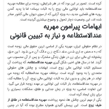
کرده است. تصور بر این بود که در هر شرایطی، زوجه برای مطالبه مهریه
عندالاستطاعه باید توانایی مالی زوج را به اثبات برساند؛ اما با پدید آمدن
رویه های قضایی جدید، به ویژه آرایی که از سوی دیوان عالی کشور صادر
شده اند، این وضعیت دچار تحول و وضوح بیشتری گردیده است.
ابهامات پیرامون مهریه
عندالاستطاعه و نیاز به تبیین قانونی
در نظام حقوقی ایران، مهریه یکی از اساسی ترین حقوق مالی زوجه است
که به محض جاری شدن عقد نکاح، زن مالک آن می شود. این حق،
پشتوانه ای مالی برای زن در طول زندگی مشترک و پس از آن محسوب می
گردد. اما در سال های اخیر، شکل گیری
مهریه عندالاستطاعه
، که پرداخت آن
مستلزم اثبات توانایی مالی زوج است، ابهامات و چالش های حقوقی
متعددی را به وجود آورده است. برخلاف مهریه عندالمطالبه که زوجه می
تواند در هر زمان و بدون نیاز به اثبات توانایی مالی زوج، آن را مطالبه کند،
در مهریه عندالاستطاعه، بار اثبات این توانایی بر عهده زوجه قرار می گیرد.
این تفاوت اساسی، به ویژه در زمان جدایی و طلاق، مشکلات بسیاری را
برای زنان ایجاد کرده است.
یکی از مهم ترین چالش ها، نحوه پرداخت
مهریه عندالاستطاعه در طلاق از
طرف زوج
است. این پرسش کلیدی همواره مطرح بوده که آیا در چنین