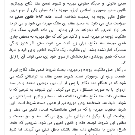
مبانی قانونی و جایگاه حقوقی مهریه و شروط ضمن عقد نکاح بپردازیم.
قانون مدنی جمهوری اسلامی ایران، مهریه را به عنوان یکی از مهم ترین
حقوق مالی زوجه به رسمیت شناخته است.
ماده ۱۰۸۲ قانون مدنی
به
صراحت بیان می دارد: به مجرد عقد، زن مالک مهریه می شود و می تواند
هر نوع تصرفی که بخواهد در آن بنماید. این ماده قانونی، سنگ بنای
مالکیت زوجه بر مهریه است و تأکید می کند که حق مهریه به محض جاری
شدن صیغه عقد نکاح، برای زن ثابت می شود، حتی اگر هنوز زندگی
مشترک آغاز نشده باشد. این مالکیت، یک مالکیت قطعی و بی قید و شرط
است که هیچ رویدادی، جز بخشش از سوی خود زن، نمی تواند آن را زایل
کند.
در کنار اصل مالکیت زوجه بر مهریه، بحث شروط ضمن عقد نکاح نیز از
اهمیت ویژه ای برخوردار است. شروط ضمن عقد، به توافقاتی گفته می
شود که در هنگام عقد نکاح یا پس از آن، بین زوجین منعقد و در سند
ازدواج یا به صورت مستقل، درج می گردند. این شروط، به شرطی که با
مقتضای ذات عقد نکاح منافاتی نداشته باشند، معتبر و لازم الاجرا تلقی می
شوند. شرط عندالاستطاعه بودن مهریه نیز از همین دسته شروط است. این
شرط، ماهیت مهریه را که در اصل عندالمطالبه است، تغییر می دهد و
پرداخت آن را موکول به توانایی مالی زوج می کند. حد و مرز صحت و
بطلان این شروط، توسط فقه و قانون تعیین می شود. شروطی که خلاف
شرع، قانون یا مقتضای ذات عقد باشند، باطل تلقی می گردند. اما شرط