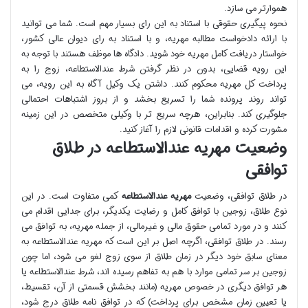
هموارتر می سازد.
نحوه پیگیری حقوقی با استناد به این رای بسیار مهم است. شما می توانید
با ارائه دادخواست مطالبه مهریه، و با استناد به رای دیوان عالی کشور،
خواستار دریافت کامل مهریه خود شوید. دادگاه ها موظف هستند با توجه به
این رویه قضایی، بدون در نظر گرفتن شرط عندالاستطاعه، زوج را به
پرداخت کل مهریه محکوم کنند. داشتن یک وکیل آگاه به این رویه، می
تواند روند پرونده شما را تسریع بخشد و از بروز اشتباهات احتمالی
جلوگیری کند. بنابراین، هرچه سریع تر با وکیلی متخصص در این زمینه
مشورت کرده و اقدامات قانونی لازم را آغاز کنید.
وضعیت مهریه عندالاستطاعه در طلاق
توافقی
در طلاق توافقی، وضعیت
مهریه عندالاستطاعه
کمی متفاوت است. در این
نوع طلاق، زوجین با توافق کامل و رضایت یکدیگر، برای جدایی اقدام می
کنند و در مورد تمامی حقوق مالی و غیرمالی، از جمله مهریه، به توافق می
رسند. در طلاق توافقی، اگرچه اصل بر این است که مهریه عندالاستطاعه به
معنای سابق خود دیگر در زمان طلاق از سوی زوج لغو می شود، اما چون
زوجین بر سر تمامی موارد با هم به تفاهم رسیده اند، شرط عندالاستطاعه یا
هر توافق دیگری در خصوص مهریه (مانند بخشش قسمتی از آن، تقسیط،
یا تعیین زمان مشخص برای پرداخت) که در توافق نامه طلاق درج شود،