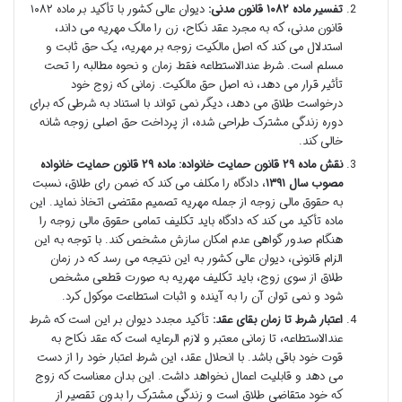
تفسیر ماده ۱۰۸۲ قانون مدنی:
دیوان عالی کشور با تأکید بر ماده ۱۰۸۲
قانون مدنی، که به مجرد عقد نکاح، زن را مالک مهریه می داند،
استدلال می کند که اصل مالکیت زوجه بر مهریه، یک حق ثابت و
مسلم است. شرط عندالاستطاعه فقط زمان و نحوه مطالبه را تحت
تأثیر قرار می دهد، نه اصل حق مالکیت. زمانی که زوج خود
درخواست طلاق می دهد، دیگر نمی تواند با استناد به شرطی که برای
دوره زندگی مشترک طراحی شده، از پرداخت حق اصلی زوجه شانه
خالی کند.
نقش ماده ۲۹ قانون حمایت خانواده:
ماده ۲۹ قانون حمایت خانواده
مصوب سال ۱۳۹۱
، دادگاه را مکلف می کند که ضمن رای طلاق، نسبت
به حقوق مالی زوجه از جمله مهریه تصمیم مقتضی اتخاذ نماید. این
ماده تأکید می کند که دادگاه باید تکلیف تمامی حقوق مالی زوجه را
هنگام صدور گواهی عدم امکان سازش مشخص کند. با توجه به این
الزام قانونی، دیوان عالی کشور به این نتیجه می رسد که در زمان
طلاق از سوی زوج، باید تکلیف مهریه به صورت قطعی مشخص
شود و نمی توان آن را به آینده و اثبات استطاعت موکول کرد.
اعتبار شرط تا زمان بقای عقد:
تأکید مجدد دیوان بر این است که شرط
عندالاستطاعه، تا زمانی معتبر و لازم الرعایه است که عقد نکاح به
قوت خود باقی باشد. با انحلال عقد، این شرط اعتبار خود را از دست
می دهد و قابلیت اعمال نخواهد داشت. این بدان معناست که زوج
که خود متقاضی طلاق است و زندگی مشترک را بدون تقصیر از