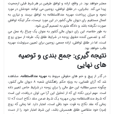
معتبر خواهد بود. در واقع، اراده و توافق طرفین بر هر شرط قبلی ارجحیت
پیدا می کند. بنابراین، در طلاق توافقی، زوجین می توانند خودشان در مورد
نحوه و میزان پرداخت مهریه عندالاستطاعه به توافق برسند و نیازی به
اعمال مستقیم رای دیوان عالی کشور در این مورد نیست، مگر اینکه توافقی
صورت نگرفته باشد و دادگاه ملزم به تصمیم گیری شود.
به طور خلاصه، این رای دیوان عالی کشور به عنوان یک چراغ راه عمل می
کند و تضمین کننده حقوق زوجه در شرایط طلاق یک طرفه از سوی زوج
است، اما در طلاق توافقی، اراده جمعی زوجین برای تعیین سرنوشت مهریه
غالب خواهد بود.
نتیجه گیری: جمع بندی و توصیه
های نهایی
در گذر از پیچ و خم های حقوقی مربوط به
مهریه عندالاستطاعه
، مشاهده
شد که آرای قضایی، به ویژه حکم راهگشای شعبه ۸ دیوان عالی کشور،
چگونه مسیر مطالبه این حق مالی را برای زوجه در شرایط خاص تغییر داده
است. مهم ترین نکته ای که از تحلیل این آرا می توان دریافت، این است
که شرط عندالاستطاعه بودن مهریه یک شرط ضمن عقد نکاح است که تا
زمانی که عقد نکاح به قوت خود باقی است، اعتبار دارد. اما زمانی که زوج
(مرد) خود متقاضی طلاق همسرش باشد، این شرط اعتبار خود را از دست