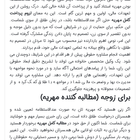
بودن مهریه استناد کنید و از پرداخت آن شانه خالی کنید. درک روشن از این
تعهدات مالی، اولین و مهم ترین گام است. این به معنای
لزوم پرداخت
کامل مهریه
حتی اگر عندالاستطاعه باشد، در زمان طلاق از سوی شماست.
این حکم، برای حمایت از زن در شرایطی است که مرد بدون دلیل موجه و
بدون تقصیر از سوی زن، تصمیم به پایان دادن زندگی مشترک گرفته است.
این امر، نوعی اهرم بازدارنده نیز محسوب می شود تا مردان در تصمیم به
طلاق، با نگاهی واقع بینانه به تمامی تعهدات مالی خود، قدم بردارند.
اهمیت انجام مشاوره حقوقی پیش از هر اقدام در این شرایط، دوچندان می
شود. یک وکیل متخصص خانواده می تواند با تشریح دقیق ابعاد حقوقی
این رای، شما را از پیامدهای احتمالی آگاه سازد و در مورد نحوه مواجهه با
این تعهدات، راهنمایی های لازم را ارائه دهد. این مشاوره می تواند به
مدیریت بهتر وضعیت مالی شما در مواجهه با طلاق کمک کرده و از
تصمیمات عجولانه و پرهزینه جلوگیری کند.
برای زوجه (مطالبه کننده مهریه)
اگر زنی هستید که مهریه تان به صورت عندالاستطاعه تعیین شده و
همسرتان درخواست طلاق داده است، این رای خبری بسیار مهم و خوشایند
برای شماست. شما اکنون از حق خود در
مطالبه کامل مهریه
برخوردار هستید
و دیگر نیازی به اثبات توانایی مالی همسرتان نخواهید داشت. این تغییر
رویه، بار سنگینی را از دوش شما برمی دارد و مسیر دستیابی به حقوقتان را