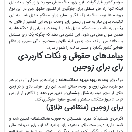
سراسر کشور قرار گرفت. این رای، خلأ حقوقی موجود را پر کرد و به دلیل
اینکه تنها راه حل منطقی برای جلوگیری از تضییع حقوق زنان در این نوع
پرونده ها بود، عملاً به یک الگوی عملی برای محاکم تبدیل شد. به این
ترتیب، بدون نیاز به صدور رسمی رای وحدت رویه، این تفسیر از قانون به
یک رویه غالب و مستحکم تبدیل شد و امروزه در بسیاری از دادگاه ها، به
همین منوال عمل می شود. این نشان می دهد که چگونه یک رای مستدل
و عادلانه می تواند، حتی بدون الزام قانونی مستقیم، تأثیر عمیقی بر نظام
قضایی کشور بگذارد و مسیر عدالت را هموار سازد.
پیامدهای حقوقی و نکات کاربردی
رای برای زوجین
درک
رای وحدت رویه مهریه عندالاستطاعه
و پیامدهای حقوقی آن برای هر
دو طرف، یعنی زوج و زوجه، حیاتی است. این رای، قواعد بازی را در زمان
طلاق از سوی مرد، به شکل چشمگیری تغییر می دهد و آگاهی از آن می
تواند از بروز مشکلات بیشتر و تضییع حقوق جلوگیری کند.
برای زوجین (متقاضی طلاق)
اگر مردی هستید که مهریه همسرتان به صورت عندالاستطاعه تعیین شده و
قصد دارید درخواست طلاق بدهید، باید بدانید که این رای تعهدات مالی
شما را به کلی دگرگون کرده است. دیگر نمی توانید به شرط عندالاستطاعه