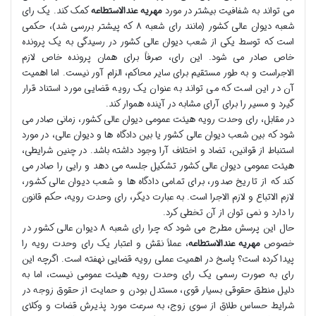
می تواند به شفافیت بیشتر در مورد
مهریه عندالاستطاعه
کمک کند. یک رای
شعبه دیوان عالی کشور (مانند رای شعبه ۸ که پیشتر بررسی شد)، حکمی
است که توسط یکی از شعب دیوان عالی کشور در رسیدگی به یک پرونده
خاص صادر می شود. این رای، صرفاً برای همان پرونده خاص لازم
الاجراست و به طور مستقیم برای سایر محاکم، الزام آور نیست. اما اهمیت
آن در این است که می تواند به عنوان یک رویه قضایی مورد استناد قرار
گیرد و مسیر را برای آرای مشابه در آینده هموار کند.
در مقابل، رای وحدت رویه هیئت عمومی دیوان عالی کشور، زمانی صادر می
شود که بین شعب دیوان عالی کشور یا بین دادگاه ها و دیوان عالی، در مورد
استنباط از قوانین، تضاد و اختلاف آرا وجود داشته باشد. در چنین شرایطی،
هیئت عمومی دیوان عالی کشور تشکیل جلسه می دهد و رایی را صادر می
کند که از تاریخ صدور، برای تمامی دادگاه ها و شعب دیوان عالی کشور،
لازم الاتباع و لازم الاجرا است. به عبارت دیگر، رای وحدت رویه، حکم قانون
را دارد و نمی توان از آن تخطی کرد.
حال این پرسش مطرح می شود که چرا رای شعبه ۸ دیوان عالی کشور در
خصوص
مهریه عندالاستطاعه
، عملاً نقش و اعتبار یک رای وحدت رویه را
پیدا کرده است؟ پاسخ در اهمیت عملی رویه قضایی نهفته است. اگرچه این
رای به صورت رسمی یک رای وحدت رویه هیئت عمومی نیست، اما به
دلیل منطق حقوقی بسیار قوی، مستدل بودن و حمایت از حقوق زوجه در
شرایط حساس طلاق از سوی زوج، به سرعت مورد پذیرش قضات و وکلای