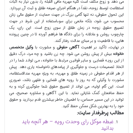
می دهد و زوج مکلف است کلیه مهریه مافی القبله را، بدون نیاز به اثبات
استطاعت توسط زوجه، نقداً در هنگام اجرای صیغه طلاق و ثبت آن بپردازد.
این تحول حقوقی، نه تنها گامی بزرگ در جهت حمایت از حقوق مالی زنان
محسوب می شود، بلکه مانعی برای سوءاستفاده از این شرط در جهت
تضییع حقوق زوجه در زمان طلاق از سوی زوج است. این رای، یک
چارچوب روشن و عادلانه را برای دادگاه ها فراهم آورده تا در چنین پرونده
هایی، با قاطعیت و بر مبنای عدالت رفتار کنند.
در نهایت، تأکید بر اهمیت
آگاهی حقوقی
و مشورت با
وکیل متخصص
خانواده
بیش از پیش روشن می شود. چه زن باشید و چه مرد، درک دقیق
از این رویه قضایی و سایر قوانین مرتبط با خانواده، می تواند شما را در
اتخاذ تصمیمات درست و جلوگیری از پیامدهای ناخواسته یاری دهد. پیش
از هر اقدام حقوقی در زمینه طلاق و مهریه، به ویژه مهریه عندالاستطاعه،
مشورت با وکیلی که به روز با رویه های قضایی و فقهی باشد، ضروری
است. این گام اولیه، می تواند از تضییع حقوق شما جلوگیری کرده و به
حفظ منافعتان کمک شایانی نماید. با این آگاهی و مشاوره صحیح، می
توانید در این مسیر حساس، با اطمینان خاطر بیشتری قدم بردارید و حقوق
خود را به بهترین شکل ممکن حفظ کنید.
مطالب پرطرفدار سایت:
غبطه موکل رای وحدت رویه – هر آنچه باید
بدانید