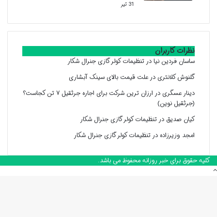
31 تیر
نظرات کاربران
ساسان فردین نیا
در
تنظیمات کولر گازی جنرال شکار
گلنوش کلانتری
در
علت قیمت بالای سینک آبشاری
دینار عسگری
در
ارزان ترین شرکت برای اجاره جرثقیل ۷ تن کجاست؟
(جرثقیل نوین)
کیان صدیق
در
تنظیمات کولر گازی جنرال شکار
امجد وزیرزاده
در
تنظیمات کولر گازی جنرال شکار
کلیه حقوق برای خبر روزانه محفوظ می باشد.
دکمه
بازگشت
به
بالا