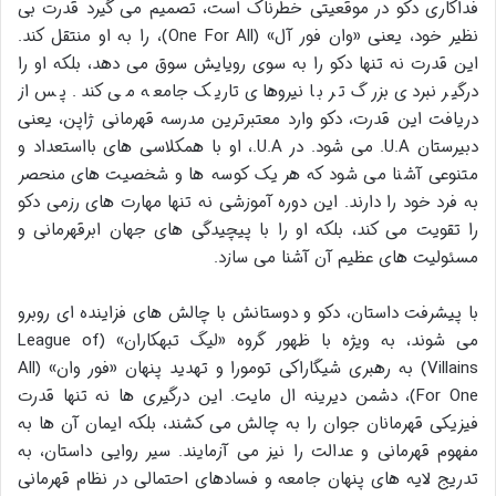
فداکاری دکو در موقعیتی خطرناک است، تصمیم می گیرد قدرت بی
نظیر خود، یعنی «وان فور آل» (One For All)، را به او منتقل کند.
این قدرت نه تنها دکو را به سوی رویایش سوق می دهد، بلکه او را
درگیر نبردی بزرگ تر با نیروهای تاریک جامعه می کند. پس از
دریافت این قدرت، دکو وارد معتبرترین مدرسه قهرمانی ژاپن، یعنی
دبیرستان U.A. می شود. در U.A.، او با همکلاسی های بااستعداد و
متنوعی آشنا می شود که هر یک کوسه ها و شخصیت های منحصر
به فرد خود را دارند. این دوره آموزشی نه تنها مهارت های رزمی دکو
را تقویت می کند، بلکه او را با پیچیدگی های جهان ابرقهرمانی و
مسئولیت های عظیم آن آشنا می سازد.
با پیشرفت داستان، دکو و دوستانش با چالش های فزاینده ای روبرو
می شوند، به ویژه با ظهور گروه «لیگ تبهکاران» (League of
Villains) به رهبری شیگاراکی تومورا و تهدید پنهان «فور وان» (All
For One)، دشمن دیرینه ال مایت. این درگیری ها نه تنها قدرت
فیزیکی قهرمانان جوان را به چالش می کشند، بلکه ایمان آن ها به
مفهوم قهرمانی و عدالت را نیز می آزمایند. سیر روایی داستان، به
تدریج لایه های پنهان جامعه و فسادهای احتمالی در نظام قهرمانی