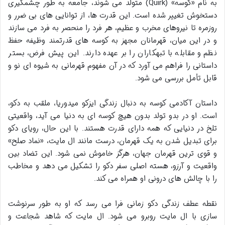
به نام «کوسه» (Quirk) متولد می شوند، جامعه به طور چشمگیری
دستخوش تغییر شده است. این قدرت ها، از توانایی های بی ضرر و
روزمره تا نیروهای مخرب و عظیم، هر فرد را منحصر به فرد می سازند
و در این میان، قهرمانان مجهز به کوسه های قدرتمند وظیفه حفظ
نظم و مقابله با تبهکاران را بر عهده دارند. این پیش فرض، بستر
داستانی را فراهم می آورد که در آن مفهوم قهرمانی به شیوه ای نو و
قابل تأمل بررسی می شود.
داستان آکادمی کوسه به دنبال زندگی ایزکو میدوریا، ملقب به دکو،
است. او در بدو تولد بدون هیچ کوسه ای به دنیا می آید، واقعیتی
تلخ در دنیایی که همه دارای قدرت هستند. با این حال، رویای دکو
برای تبدیل شدن به یک قهرمان، درست مانند ال مایت، «نماد صلح»
و قوی ترین قهرمان جهان، هرگز خاموش نمی شود. این تضاد بین
واقعیت و آرزو، هسته اصلی سفر دکو را تشکیل می دهد و مخاطب
را با چالش های درونی او همراه می کند.
نقطه عطف زندگی دکو زمانی فرا می رسد که او به طور سرنوشت
سازی با ال مایت روبرو می شود. ال مایت که شاهد شجاعت و