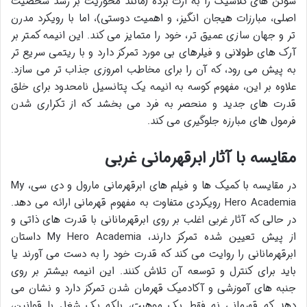
شونن های کلاسیک را به ارث برده (مانند محوریت بر رشد شخصیت
اصلی، مبارزات هیجان انگیز، و اهمیت دوستی)، اما با رویکرد مدرن
تر و جهان سازی عمیق تر، خود را متمایز می کند. این انیمه کمتر بر
آرک های طولانی و فیلرهای بی مورد تمرکز دارد و با ریتمی سریع تر
به پیش می رود، که آن را برای مخاطب امروزی جذاب تر می سازد.
علاوه بر این، مفهوم کوسه به انیمه یک پتانسیل نامحدود برای خلق
قدرت های جدید و منحصر به فرد می بخشد که از تکراری شدن
فرمول های مبارزه جلوگیری می کند.
مقایسه با آثار ابرقهرمانی غربی
در مقایسه با کمیک ها و فیلم های ابرقهرمانی مارول و دی سی، My
Hero Academia رویکردی متفاوت به مفهوم قهرمانی ارائه می دهد.
در حالی که آثار غربی اغلب بر روی ابرقهرمانانی با قدرت های ذاتی و
از پیش تعیین شده تمرکز دارند، My Hero Academia داستان
ابرقهرمانانی را روایت می کند که قدرت خود را به دست می آورند یا
باید برای کنترل و توسعه آن تلاش کنند. این انیمه بیشتر بر روی
جنبه های آموزشی و آکادمیک قهرمان شدن تمرکز دارد و نشان می
دهد که قهرمانی نه فقط یک موهبت، بلکه یک شغل با قوانین،