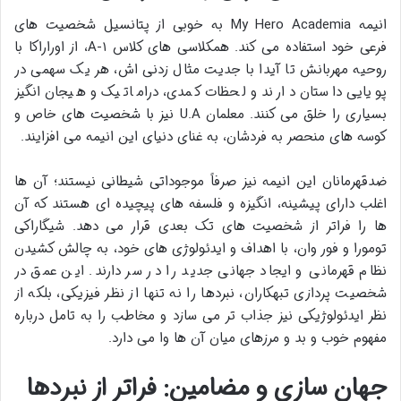
انیمه My Hero Academia به خوبی از پتانسیل شخصیت های
فرعی خود استفاده می کند. همکلاسی های کلاس ۱-A، از اوراراکا با
روحیه مهربانش تا آیدا با جدیت مثال زدنی اش، هر یک سهمی در
پویایی داستان دارند و لحظات کمدی، دراماتیک و هیجان انگیز
بسیاری را خلق می کنند. معلمان U.A نیز با شخصیت های خاص و
کوسه های منحصر به فردشان، به غنای دنیای این انیمه می افزایند.
ضدقهرمانان این انیمه نیز صرفاً موجوداتی شیطانی نیستند؛ آن ها
اغلب دارای پیشینه، انگیزه و فلسفه های پیچیده ای هستند که آن
ها را فراتر از شخصیت های تک بعدی قرار می دهد. شیگاراکی
تومورا و فور وان، با اهداف و ایدئولوژی های خود، به چالش کشیدن
نظام قهرمانی و ایجاد جهانی جدید را در سر دارند. این عمق در
شخصیت پردازی تبهکاران، نبردها را نه تنها از نظر فیزیکی، بلکه از
نظر ایدئولوژیکی نیز جذاب تر می سازد و مخاطب را به تامل درباره
مفهوم خوب و بد و مرزهای میان آن ها وا می دارد.
جهان سازی و مضامین: فراتر از نبردها