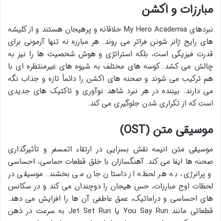
مبارزات و اکشن
نبردهای My Hero Academia خلاقانه و پرهیجان هستند و از کلیشه
های رایج ژانر شونن فراتر می روند. هر مبارزه نه تنها آزمونی برای
قدرت فیزیکی است، بلکه استراتژی و هوش شخصیت ها را نیز به
چالش می کشد. کوسه های مختلف به شیوه های غیرمنتظره ای با
هم ترکیب می شوند و صحنه های اکشن را دائماً تازه و جذاب نگه
می دارند. بیننده در هر نبرد شاهد نوآوری و تاکتیک های جدیدی
است که از تکراری شدن جلوگیری می کند.
موسیقی متن (OST)
موسیقی متن انیمه نقش بسزایی در ارتقاء اتمسفر و تأثیرگذاری
صحنه ها ایفا می کند. آهنگسازان با خلق قطعات حماسی، احساسی
و پرانرژی، به هر لحظه از داستان جان می بخشند. موسیقی در
لحظات اوج مبارزات، حس هیجان را دوچندان می کند و در سکانس
های احساسی و دراماتیک، عمق عاطفی آن ها را افزایش می دهد.
قطعاتی مانند You Say Run یا Jet Set Run به سرعت در ذهن