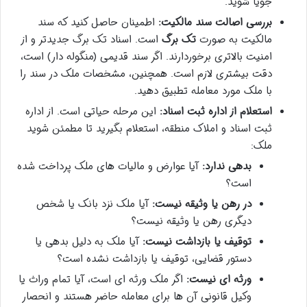
جویا شوید.
بررسی اصالت سند مالکیت:
اطمینان حاصل کنید که سند
مالکیت به صورت
تک برگ
است. اسناد تک برگ جدیدتر و از
امنیت بالاتری برخوردارند. اگر سند قدیمی (منگوله دار) است،
دقت بیشتری لازم است. همچنین، مشخصات ملک در سند را
با ملک مورد معامله تطبیق دهید.
استعلام از اداره ثبت اسناد:
این مرحله حیاتی است. از اداره
ثبت اسناد و املاک منطقه، استعلام بگیرید تا مطمئن شوید
ملک:
بدهی ندارد:
آیا عوارض و مالیات های ملک پرداخت شده
است؟
در رهن یا وثیقه نیست:
آیا ملک نزد بانک یا شخص
دیگری رهن یا وثیقه نیست؟
توقیف یا بازداشت نیست:
آیا ملک به دلیل بدهی یا
دستور قضایی، توقیف یا بازداشت نشده است؟
ورثه ای نیست:
اگر ملک ورثه ای است، آیا تمام وراث یا
وکیل قانونی آن ها برای معامله حاضر هستند و انحصار