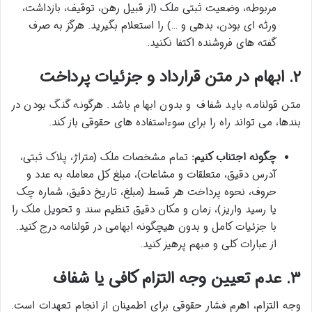
مربوطه، وضعیت ثبتی ملک (از قبیل رهن، توقیف، بازداشت،
ورثه ای بودن، بدهی و …) را استعلام بگیرید. هرگز به صرف
گفته های فروشنده اکتفا نکنید.
۲. ابهام در متن قرارداد و جزئیات پرداخت
متن قولنامه باید شفاف و بدون ابهام باشد. هرگونه گنگ بودن در
بندها، می تواند راه را برای سوءاستفاده های حقوقی باز کند.
چگونه اجتناب کنیم:
تمام مشخصات ملک (متراژ، پلاک ثبتی،
آدرس دقیق، متعلقات و مشاعات)، مبلغ کل معامله به عدد و
حروف، نحوه پرداخت هر قسط (مبلغ، تاریخ دقیق، شماره چک
یا رسید واریز)، زمان و مکان دقیق تنظیم سند و تحویل ملک را
با جزئیات کامل و بدون هیچگونه ابهامی در قولنامه درج کنید.
از عبارات کلی و مبهم پرهیز کنید.
۳. عدم تعیین وجه التزام کافی یا شفاف
وجه التزام، اهرم فشار حقوقی برای اطمینان از انجام تعهدات است.