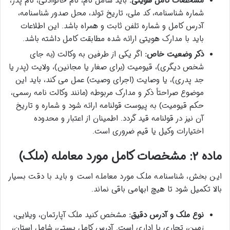
مشخصات کامل هویتی:
باید شامل نام، نام خانوادگی، نام پدر،
شماره شناسنامه، کد ملی، تاریخ تولد، محل صدور شناسنامه،
آدرس کامل و شماره تلفن ثابت و همراه باشد. این اطلاعات
باید با مدارک هویتی ارائه شده مطابقت کامل داشته باشد.
ذکر وضعیت خاص:
اگر یکی از طرفین به وکالت (به جای
شخص دیگری)، قیومیت (برای صغار یا مجانین)، ولایت (پدر یا
جد پدری)، یا وصایت (اجرای وصیت) عمل می کند، باید این
موضوع صراحتاً ذکر و مدارک مربوطه (مانند وکالت نامه رسمی،
حکم قیومیت) به پیوست قولنامه ارائه شود و شماره و تاریخ
آن نیز در قولنامه قید گردد. اطمینان از اعتبار و محدوده
اختیارات وکیل یا قیم ضروری است.
ماده ۲: مشخصات کامل مورد معامله (ملک)
این بخش، شناسنامه ملک مورد معامله است و باید با دقت بسیار
بالا تکمیل شود تا هیچ ابهامی باقی نماند.
نوع ملک و آدرس دقیق:
مشخص کنید ملک آپارتمان، ویلایی،
زمین، تجاری یا اداری است. آدرس کامل پستی، شامل استان،