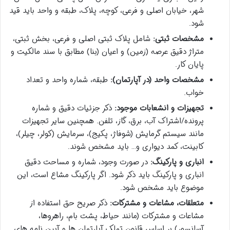
شهر، خیابان اصلی و فرعی، کوچه، پلاک، طبقه و واحد باید قید
شود.
مشخصات ثبتی:
شامل پلاک ثبتی اصلی و فرعی، بخش ثبتی،
متراژ دقیق عرصه (زمین) و اعیان (بنا) مطابق با سند مالکیت و
پایان کار.
مشخصات واحد (در آپارتمان):
طبقه، شماره واحد و تعداد
خواب.
تجهیزات و انشعابات موجود:
ذکر جزئیات دقیق و شماره
پرونده/اشتراک آب، برق، گاز، تلفن. همچنین سایر تجهیزات
مانند سیستم گرمایش (شوفاژ، پکیج)، سرمایش (کولر، چیلر)،
کابینت، کمد دیواری و… باید مشخص شوند.
انباری و پارکینگ:
در صورت وجود، شماره و مساحت دقیق
انباری و پارکینگ باید ذکر شود. اگر پارکینگ مشاع است، این
موضوع باید مشخص شود.
متعلقات، مشاعات و مشترکات:
ذکر صریح حق استفاده از
مشاعات و مشترکات (مانند حیاط، پشت بام، راهروها،
آسانسور) بر اساس قانون تملک آپارتمان ها و آیین نامه های