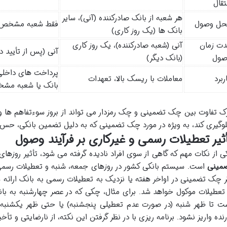
تقال
هر شعبه از بانک صادرکننده (آنی)، سایر
حل وصول
فقط شعبه مشخص 
بانک ها (یک روز کاری)
ت زمان
آنی (شعبه صادرکننده)، یک روز کاری
آنی (پس از تأیید 
صول
(بانک دیگر)
پرداخت های داخل
ربرد
معاملات با ریسک بالا، تعهدات
بانک یا شعبه مش
ک تفاوت بین چک تضمینی و چک رمزدار می تواند از بروز سوءتفاهم ها 
وگیری کند، به ویژه در مورد چک تضمینی که به دلیل تضمین بانکی، حس ا
ثیر تعطیلات رسمی و غیرکاری بر فرآیند وصول
ی از نکات مهم که گاهی از سوی افراد نادیده گرفته می شود، تأثیر روزهای
مینی
است. سیستم بانکی کشور در روزهای جمعه، شنبه و تعطیلات رسمی، ف
ر چک تضمینی در اواخر هفته یا نزدیک به تعطیلات رسمی به بانک ارائه 
 تعطیلات موکول خواهد شد. برای مثال، چکی که در عصر چهارشنبه به بانک
ت تا ظهر شنبه (در صورت عدم تعطیلی پنجشنبه) یا حتی ظهر یکشنبه
رنده واریز نشود. برنامه ریزی با در نظر گرفتن این نکته، از نارضایتی و تأ