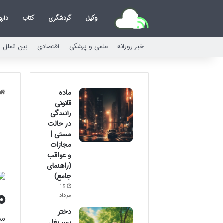
وکیل
گردشگری
کتاب
دارو
خبر روزانه
علمی و پزشکی
اقتصادی
بین الملل
ماده
قانونی
رانندگی
در حالت
مستی |
مجازات
و عواقب
(راهنمای
جامع)
م
15
مرداد
دختر
مد
پسر بغل