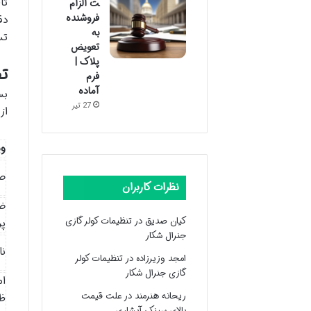
تأ
ت الزام
فروشنده
دق
به
تس
تعویض
پلاک |
تف
فرم
آماده
بس
27 تیر
از
وی
صا
نظرات کاربران
ض
کیان صدیق
در
تنظیمات کولر گازی
پ
جنرال شکار
نا
امجد وزیرزاده
در
تنظیمات کولر
گازی جنرال شکار
ام
ریحانه هنرمند
در
علت قیمت
ظ
بالای سینک آبشاری