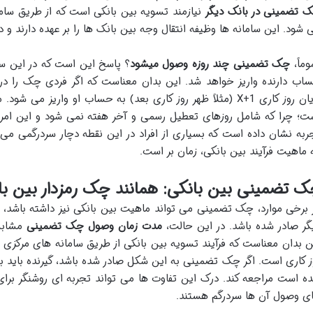
 تضمینی در بانک دیگر
نیازمند تسویه بین بانکی است که از طریق سامانه
 شود. این سامانه ها وظیفه انتقال وجه بین بانک ها را بر عهده دارند 
وماً،
چک تضمینی چند روزه وصول میشود
؟ پاسخ این است که در این 
پایان روز کاری X+1 (مثلاً ظهر روز کاری بعد) به حساب او واریز 
ت؛ چرا که شامل روزهای تعطیل رسمی و آخر هفته نمی شود و این امر می ت
ربه نشان داده است که بسیاری از افراد در این نقطه دچار سردرگمی می ش
 ماهیت فرآیند بین بانکی، زمان بر است.
 تضمینی بین بانکی: همانند چک رمزدار بین با
 برخی موارد، چک تضمینی می تواند ماهیت بین بانکی نیز داشته باشد، یعن
گر صادر شده باشد. در این حالت،
مدت زمان وصول چک تضمینی
مشابه 
ن بدان معناست که فرآیند تسویه بین بانکی از طریق سامانه های مرکزی 
ز کاری است. اگر چک تضمینی به این شکل صادر شده باشد، گیرنده بای
ه است مراجعه کند. درک این تفاوت ها می تواند تجربه ای روشنگر برا
ی وصول آن ها سردرگم هستند.