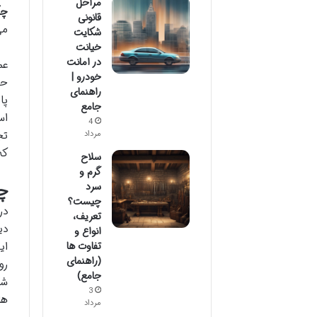
مراحل
چک
قانونی
می
شکایت
خیانت
در امانت
عم
خودرو |
راهنمای
جامع
اس
4
تج
مرداد
که
سلاح
گرم و
سرد
چک
چیست؟
در
تعریف،
دی
انواع و
تفاوت ها
ای
(راهنمای
رو
جامع)
شد
3
ها
مرداد