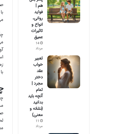
صا
هم |
فواید
با
روانی،
می
انواع و
تاثیرات
چک
عمیق
می
14
مرداد
آو
اس
تعبیر
زم
خواب
عقد
با
دختر
مجرد |
چ
تمام
آنچه باید
چک
بدانید
مش
(نشانه و
صا
معنی)
لح
11
مرداد
مع