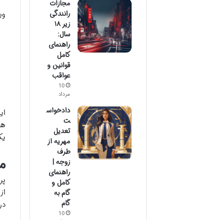
مجازات
رانندگی
وی
زیر ۱۸
سال:
راهنمای
کامل
قوانین و
عواقب
10
مرداد
دادخواس
ای
ت
ها
تعدیل
یک
مهریه از
طرف
م
زوجه |
راهنمای
پر
کامل و
از
گام به
گام
در
10