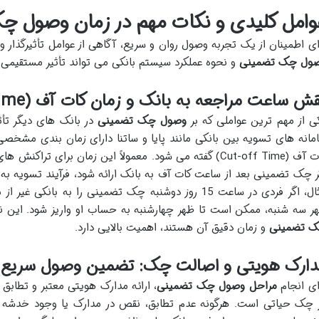
وامل کلیدی و نکات مهم در زمان وصول 
ای اطمینان از یک تجربه وصول روان و سریع، آگاهی از عوامل تأثیرگذار
ول چک تضمینی
و نحوه عملکرد سیستم بانکی می تواند تأثیر مستقیمی 
ش ساعت مراجعه به بانک و زمان کات آف (Cut-off Time)
ی از مهم ترین عواملی که بر
وصول چک تضمینی
در بانک های دیگر تأث
مانه های تسویه بین بانکی مانند پایا و ساتنا دارای زمان بندی مشخص
ر چک تضمینی بعد از ساعت کات آف به بانک ارائه شود، فرآیند تسویه به
مثال، اگر فردی در ساعت 15 روز دوشنبه چک تضمینی را به با
ر سه شنبه، ممکن است تا ظهر چهارشنبه به حساب او واریز شود. این نک
 تضمینی
و زمان دقیق آن هستند، اهمیت بالایی دارد.
دارک هویتی و اصالت چک: تضمین وصول سریع
ای انجام
مراحل وصول چک تضمینی
، ارائه مدارک هویتی معتبر و تطاب
 چک حیاتی است. هرگونه عدم تطابق، نقص در مدارک یا وجود خدشه 