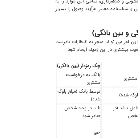
یی و کلاهبرداری، تمامی این موارد را به
ا شناسنامه معتبر، فرآیند وصول را بسیار
ی و بین بانکی)
این امر می تواند منجر به انتظارات نادرست
یت بیشتری در این زمینه ایجاد شود:
چک رمزدار (بین بانکی)
بانک به درخواست
 مشتری
مشتری
توسط بانک (مبلغ بلوکه
لوکه شده)
شده)
امل باشد (در
باید در وجه شخص
 شخص
صادر شود
خیر