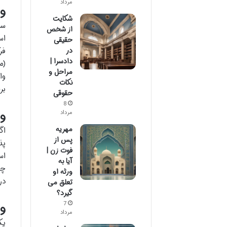
مرداد
وص
شکایت
سا
از شخص
اس
حقیقی
در
فر
دادسرا |
(م
مراحل و
وا
نکات
بر
حقوقی
8
و
مرداد
مهریه
اگ
پس از
پذ
فوت زن |
اس
آیا به
چن
ورثه او
در
تعلق می
گیرد؟
7
وص
مرداد
یک