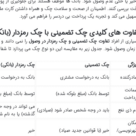
خیر یا حتی عدم وصول شود. بانک ها موظف هستند برای جلوگیری از پولشو
ت بررسی کنند. اطمینان از صحت و سلامت چک و همراه داشتن کارت ملی ی
هیل می کند و تجربه یک پرداخت بی دردسر را فراهم می آورد.
اوت های کلیدی چک تضمینی با چک رمزدار (بانک
یاری از افراد
تفاوت چک تضمینی و چک رمزدار در وصول
را نمی دانند و 
 زمان وصول شود. جدول زیر به مقایسه این دو نوع چک می پردازد تا شفاف
ژگی
چک تضمینی
چک رمزدار (بانکی)
درکننده
بانک به درخواست مشتری
بانک به درخواست
مانت
توسط بانک (مبلغ بلوکه شده)
توسط بانک (مبلغ ب
رداخت
می تواند در وجه ح
م ذی نفع
باید در وجه شخص صادر شود (صیادی)
گذشته) یا به نام
کان
هرنویسی/
خیر (با قوانین جدید صیاد)
خیر