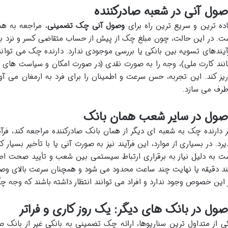
ول آنی در شعبه صادرکننده
ده ترین و سریع ترین راه برای
وصول آنی چک تضمینی
، مراجعه به ه
ت. در این حالت، چون مبلغ چک از پیش از حساب متقاضی کسر و نزد بان
آیندهای تسویه بین بانکی یا بررسی موجودی ندارد. دارنده چک می تواند
انند کارت ملی)، وجه را به صورت نقدی (در صورت امکان و سیاست های ش
ریز کند. این تجربه، حس سرعت و اطمینان را برای فرد به ارمغان می آورد
طرف می سازد.
صول در سایر شعب همان بانک
ر دارنده چک به شعبه ای دیگر از همان بانک صادرکننده مراجعه کند، فرآی
یرد. در بسیاری از موارد، این فرآیند نیز به صورت آنی یا با تأخیر بسی
ت به دلیل نیاز به برقراری ارتباط سیستمی بین شعب و تأیید صحت اطل
د دقیقه یا نهایت چند ساعت محدود می شود و همچنان سرعت بالای وصول 
 این خصوص وجود ندارد و افراد می توانند انتظار داشته باشند که وجه چک
ول در بانک های دیگر: یک روز کاری و فراتر
ی از متداول ترین سناریوها، ارائه چک تضمینی به بانکی غیر از بانک ص