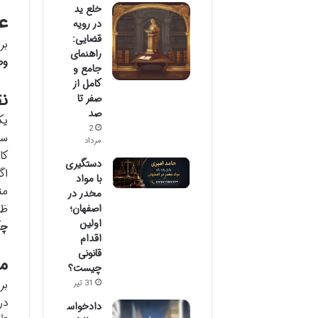
خلع ید
ع
در رویه
قضایی:
بر
راهنمای
وص
جامع و
کامل از
نق
صفر تا
صد
یک
2
سا
مرداد
دستگیری
اگ
با مواد
مخدر در
اصفهان؛
ظه
اولین
چک
اقدام
قانونی
م
چیست؟
بر
31 تیر
در
دادخواس