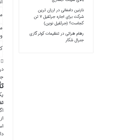
ان
نازنین دامغانی
در
ارزان ترین
م
شرکت برای اجاره جرثقیل ۷ تن
کجاست؟ (جرثقیل نوین)
مد
رهام هراتی
در
تنظیمات کولر گازی
و
جنرال شکار
کا
در
جل
تأ
یک
تض
اگ
از
اس
دا