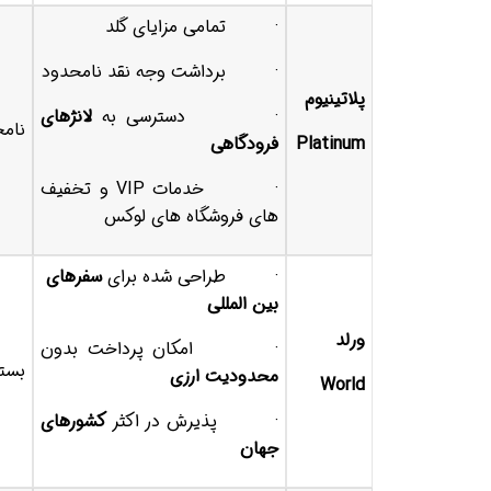
· تمامی مزایای گلد
· برداشت وجه نقد نامحدود
پلاتینیوم
· دسترسی به
لانژهای
نام
Platinum
فرودگاهی
· خدمات VIP و تخفیف
های فروشگاه های لوکس
· طراحی شده برای
سفرهای
بین المللی
ورلد
· امکان پرداخت بدون
بسته
محدودیت ارزی
World
· پذیرش در اکثر
کشورهای
جهان