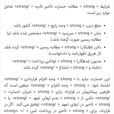
شرایط < strong > مطالبه خسارت تأخیر تأدیه < /strong> شامل
موارد زیر است:
مبلغ دین، < strong > وجه رایج < /strong> کشور باشد.
زمان < strong > سررسید < /strong> مشخص شده باشد (یا
مطالبه رسمی صورت گرفته باشد).
دائن (طلبکار) < strong > مطالبه رسمی < /strong> کرده باشد
(از طریق اظهارنامه یا دادخواست).
مدیون (بدهکار) < strong > توانایی پرداخت < /strong>
داشته و < strong > امتناع < /strong> کرده باشد.
این خسارت، نباید با < strong > وجه التزام قراردادی < /strong>
اشتباه شود. < strong > وجه التزام < /strong> مبلغی است که
طرفین پیشاپیش در قرارداد برای < strong > جبران خسارت <
/strong> ناشی از < strong > عدم ایفای تعهد < /strong> یا <
strong > تأخیر در ایفای تعهد < /strong> توافق می کنند. اگر در
قرارداد، برای < strong > تأخیر در پرداخت ثمن < /strong>، <