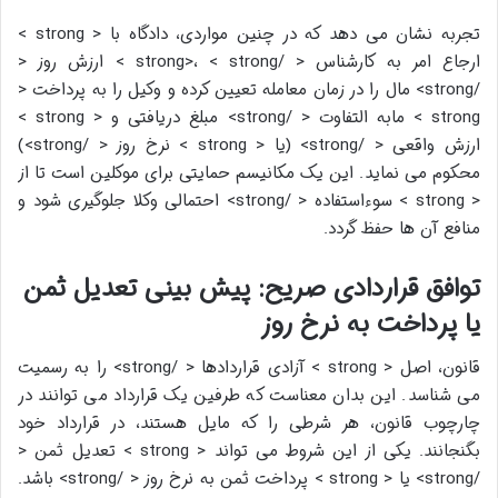
تجربه نشان می دهد که در چنین مواردی، دادگاه با < strong >
ارجاع امر به کارشناس < /strong>، < strong > ارزش روز <
/strong> مال را در زمان معامله تعیین کرده و وکیل را به پرداخت <
strong > مابه التفاوت < /strong> مبلغ دریافتی و < strong >
ارزش واقعی < /strong> (یا < strong > نرخ روز < /strong>)
محکوم می نماید. این یک مکانیسم حمایتی برای موکلین است تا از
< strong > سوءاستفاده < /strong> احتمالی وکلا جلوگیری شود و
منافع آن ها حفظ گردد.
توافق قراردادی صریح: پیش بینی تعدیل ثمن
یا پرداخت به نرخ روز
قانون، اصل < strong > آزادی قراردادها < /strong> را به رسمیت
می شناسد. این بدان معناست که طرفین یک قرارداد می توانند در
چارچوب قانون، هر شرطی را که مایل هستند، در قرارداد خود
بگنجانند. یکی از این شروط می تواند < strong > تعدیل ثمن <
/strong> یا < strong > پرداخت ثمن به نرخ روز < /strong> باشد.