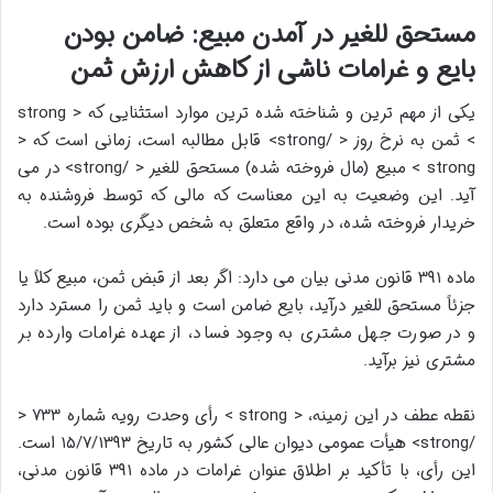
مستحق للغیر در آمدن مبیع: ضامن بودن
بایع و غرامات ناشی از کاهش ارزش ثمن
یکی از مهم ترین و شناخته شده ترین موارد استثنایی که < strong
> ثمن به نرخ روز < /strong> قابل مطالبه است، زمانی است که <
strong > مبیع (مال فروخته شده) مستحق للغیر < /strong> در می
آید. این وضعیت به این معناست که مالی که توسط فروشنده به
خریدار فروخته شده، در واقع متعلق به شخص دیگری بوده است.
ماده ۳۹۱ قانون مدنی بیان می دارد: اگر بعد از قبض ثمن، مبیع کلاً یا
جزئاً مستحق للغیر درآید، بایع ضامن است و باید ثمن را مسترد دارد
و در صورت جهل مشتری به وجود فساد، از عهده غرامات وارده بر
مشتری نیز برآید.
نقطه عطف در این زمینه، < strong > رأی وحدت رویه شماره ۷۳۳ <
/strong> هیأت عمومی دیوان عالی کشور به تاریخ ۱۵/۷/۱۳۹۳ است.
این رأی، با تأکید بر اطلاق عنوان غرامات در ماده ۳۹۱ قانون مدنی،