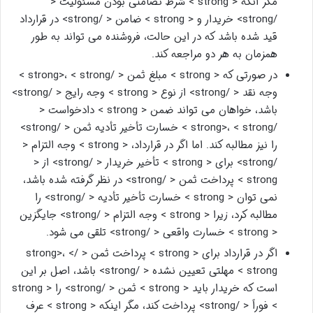
مگر آنکه < strong > شرط تضامنی بودن مسئولیت <
/strong> خریدار و < strong > ضامن < /strong> در قرارداد
قید شده باشد که در این حالت، فروشنده می تواند به طور
همزمان به هر دو مراجعه کند.
در صورتی که < strong > مبلغ ثمن < /strong>، < strong >
وجه نقد < /strong> از نوع < strong > وجه رایج < /strong>
باشد، خواهان می تواند ضمن < strong > دادخواست <
/strong>، < strong > خسارت تأخیر تأدیه ثمن < /strong>
را نیز مطالبه کند. اما اگر در قرارداد، < strong > وجه التزام <
/strong> برای < strong > تأخیر خریدار < /strong> از <
strong > پرداخت ثمن < /strong> در نظر گرفته شده باشد،
نمی توان < strong > خسارت تأخیر تأدیه < /strong> را
مطالبه کرد، زیرا < strong > وجه التزام < /strong> جایگزین
< strong > خسارت واقعی < /strong> تلقی می شود.
اگر در قرارداد برای < strong > پرداخت ثمن < /strong>، <
strong > مهلتی تعیین نشده < /strong> باشد، اصل بر این
است که خریدار باید < strong > ثمن < /strong> را < strong
> فوراً < /strong> پرداخت کند، مگر اینکه < strong > عرف