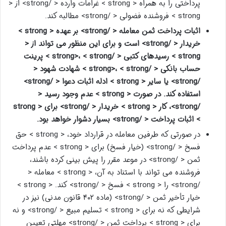
پرداختی را به همراه < strong > غرامات وارده < /strong> از <
strong > فروشنده فضولی < /strong> مطالبه کند.
اثبات پرداخت ثمن معامله < /strong> بر عهده < strong >
خریدار < /strong> است و برای این منظور می تواند از <
strong > رسیدهای کتبی < /strong>، < strong > پرینت
حساب بانکی < /strong>، < strong > شهادت شهود <
/strong> یا سایر < strong > ادله اثبات دعوا < /strong>
استفاده کند. در صورت < strong > عدم وجود رسید <
/strong>، کار < strong > خریدار < /strong> برای < strong
> اثبات پرداخت < /strong> بسیار دشوار خواهد بود.
در صورتی که طرفین معامله در قرارداد خود، < strong > حق
فسخ < /strong> (خیار فسخ) برای < strong > عدم پرداخت
ثمن < /strong> در موعد مقرر را پیش بینی کرده باشند،
فروشنده می تواند با استناد به آن، < strong > معامله <
/strong> را < strong > فسخ < /strong> کند. < strong >
خیار تأخیر ثمن < /strong> (ماده ۴۰۲ قانون مدنی) نیز در
شرایطی که نه برای < strong > تسلیم مبیع < /strong> و نه
برای < strong > پرداخت ثمن < /strong> مهلتی تعیین