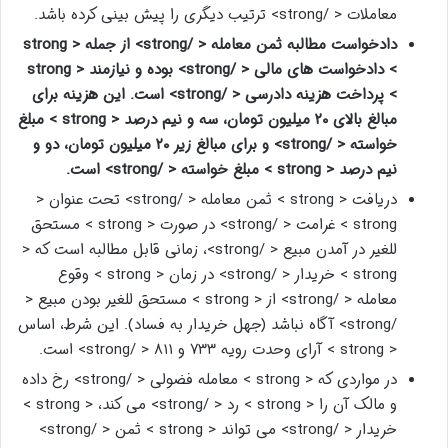
معاملات < /strong> ترتیب دیگری را پیش بینی کرده باشد.
دادخواست مطالبه ثمن معامله < /strong> از جمله < strong
> دادخواست های مالی < /strong> بوده و نیازمند < strong
> پرداخت هزینه دادرسی < /strong> است. این هزینه برای
مبالغ بالای ۲۰ میلیون تومان، سه و نیم درصد < strong > مبلغ
خواسته < /strong> و برای مبالغ زیر ۲۰ میلیون تومان، دو و
نیم درصد < strong > مبلغ خواسته < /strong> است.
دریافت < strong > ثمن معامله < /strong> تحت عنوان <
strong > غرامت < /strong> در صورت < strong > مستحق
للغیر در آمدن مبیع < /strong>، زمانی قابل مطالبه است که <
strong > خریدار < /strong> در زمان < strong > وقوع
معامله < /strong> از < strong > مستحق للغیر بودن مبیع <
/strong> آگاه نباشد (جهل خریدار به فساد). این شرط، اساس
< strong > آرای وحدت رویه ۷۳۳ و ۸۱۱ < /strong> است.
در مواردی که < strong > معامله فضولی < /strong> رخ داده
و مالک آن را < strong > رد < /strong> می کند، < strong >
خریدار < /strong> می تواند < strong > ثمن < /strong>