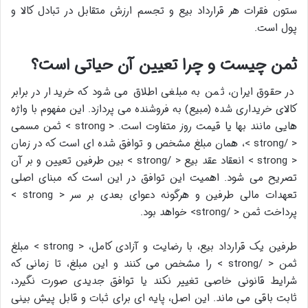
ستون فقرات هر قرارداد بیع و تجسم ارزش متقابل در تبادل کالا و
پول است.
ثمن چیست و چرا تعیین آن حیاتی است؟
در حقوق ایران، ثمن به مبلغی اطلاق می شود که خریدار در برابر
کالای خریداری شده (مبیع) به فروشنده می پردازد. این مفهوم با واژه
هایی مانند بها یا قیمت روز متفاوت است. < strong > ثمن مسمی
< /strong >، همان مبلغ مشخص و توافق شده ای است که در زمان
< strong > انعقاد عقد بیع < /strong > بین طرفین تعیین و بر آن
تصریح می شود. اهمیت این توافق در این است که مبنای اصلی
تعهدات مالی طرفین و هرگونه دعوای بعدی بر سر < strong >
پرداخت ثمن < /strong> خواهد بود.
طرفین یک قرارداد بیع، با رضایت و آزادی کامل، < strong > مبلغ
ثمن < /strong > را مشخص می کنند و این مبلغ، تا زمانی که
شرایط قانونی خاصی تغییر نکند یا توافق جدیدی صورت نگیرد،
ثابت باقی می ماند. این اصل، پایه ای برای ثبات و قابل پیش بینی