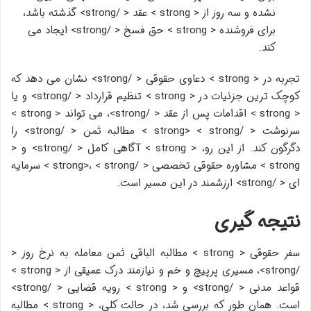
نشده و سه روز از < strong > عقد < /strong> گذشته باشد،
برای فروشنده < strong > حق فسخ < /strong> ایجاد می
کند.
تجربه در < strong > دعاوی حقوقی < /strong> نشان می دهد که
کوچک ترین جزئیات در < strong > تنظیم قرارداد < /strong> و یا
< strong > اقدامات پس از عقد < /strong>، می تواند < strong >
سرنوشت < /strong> < strong > مطالبه ثمن < /strong> را
دگرگون کند. از این رو، < strong > آگاهی کامل < /strong> و <
strong > مشاوره حقوقی تخصصی < /strong>، < strong > سرمایه
ای < /strong> ارزشمند در این مسیر است.
نتیجه گیری
سفر حقوقی < strong > مطالبه الباقی ثمن معامله به نرخ روز <
/strong>، مسیری پرپیچ و خم و نیازمند درک عمیقی از < strong >
قواعد مدنی < /strong> و < strong > رویه قضایی < /strong>
است. همان طور که بررسی شد، در حالت کلی، < strong > مطالبه