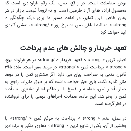
بودن معاملات است. در واقع، ثمن، یک رقم قراردادی است که
محصول اراده های آزاد طرفین است و نه لزوماً قیمت بازار در هر
زمان خاص. این تمایز، در ادامه مسیر ما برای درک چگونگی <
strong > مطالبه الباقی ثمن به نرخ روز < /strong >، نقشی کلیدی
ایفا خواهد کرد.
تعهد خریدار و چالش های عدم پرداخت
اصلی ترین < strong > تعهد خریدار < /strong> در هر قرارداد بیع،
< strong > پرداخت ثمن < /strong> در موعد مقرر است. ماده ۳۹۵
قانون مدنی به صراحت بیان می دارد: اگر مشتری ثمن را در موعد
مقرر تأدیه نکند، بایع حق خواهد داشت که بر طبق مقررات راجع به
خیار تأخیر ثمن، معامله را فسخ یا از حاکم اجبار مشتری به تأدیه
ثمن را بخواهد. این ماده، ضمانت اجراهای مهمی را برای فروشنده
در نظر گرفته است.
در عمل، عدم < strong > پرداخت به موقع ثمن < /strong> یا
بخشی از آن، یکی از شایع ترین < strong > دعاوی ملکی و قراردادی