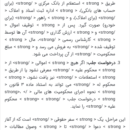
طریق < strong > استعلام از بانک مرکزی < /strong> (برای
حساب های بانکی)، < strong > اداره ثبت اسناد و املاک <
/strong> (برای املاک)، و < strong > راهور < /strong> (برای
خودرو) صورت گیرد. پس از < strong > توقیف اموال <
/strong> و < strong > ارزش گذاری < /strong> آن ها توسط
< strong > کارشناس رسمی < /strong>، مال < strong >
توقیف شده < /strong> به فروش می رسد و < strong > مبلغ
محکومیت < /strong> از آن پرداخت می شود.
درخواست جلب:
اگر هیچ < strong > اموالی < /strong> از <
strong > محکوم علیه < /strong> معرفی نشود یا از طریق <
strong > استعلامات < /strong> نیز یافت نشود، < strong >
محکوم له < /strong> می تواند به استناد ماده ۳ قانون <
strong > نحوه اجرای محکومیت های مالی < /strong>، <
strong > درخواست جلب < /strong> < strong > محکوم
علیه < /strong> را نماید.
این مراحل، یک < strong > سفر حقوقی < /strong> است که از آغاز
< strong > دعوا < /strong> تا < strong > وصول مطالبات <