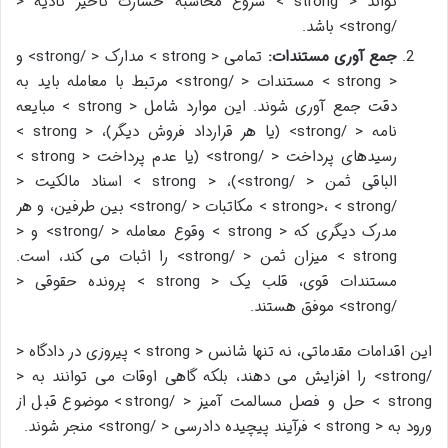
تواند < strong > شروع محاسبه خسارت تأخیر تأدیه <
/strong> باشد.
جمع آوری مستندات:
تمامی < strong > مدارک < /strong> و
< strong > مستندات < /strong> مرتبط با معامله باید به
دقت جمع آوری شوند. این موارد شامل < strong > مبایعه
نامه < /strong> (یا هر قرارداد فروش دیگر)، < strong >
رسیدهای پرداخت < /strong> (یا عدم پرداخت < strong >
الباقی ثمن < /strong>)، < strong > اسناد مالکیت <
/strong>، < strong > مکاتبات < /strong> بین طرفین، و هر
مدرک دیگری که < strong > وقوع معامله < /strong> و <
strong > میزان ثمن < /strong> را اثبات می کند، است.
مستندات قوی، قلب یک < strong > پرونده حقوقی <
/strong> موفق هستند.
این اقدامات مقدماتی، نه تنها شانس < strong > پیروزی در دادگاه <
/strong> را افزایش می دهند، بلکه گاهی اوقات می توانند به <
strong > حل و فصل مسالمت آمیز < /strong> موضوع قبل از
ورود به < strong > فرآیند پیچیده دادرسی < /strong> منجر شوند.