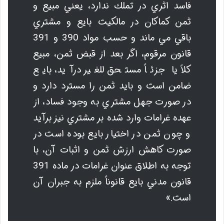
فاسد اثري در تملك ندارد، يعني مبيع و
ثمن كماكان در مالكيت بايع و مشتري
باقي مي ماند و حسب مواد 390 و 391
قانون مرقوم، اگر بعد از قبض ثمن، مبيع
كلاً يا جزئاً مستحق للغير درآيد، بايع
ضامن است و بايد ثمن را مسترد دارد و
در صورت جهل مشتري به وجود فساد، از
عهده غرامات وارد شده بر مشتري نيز برآيد
و چون ثمن در اختيار بايع بوده است در
صورت كاهش ارزش ثمن و اثبات آن، با
توجه به اطلاق عنوان غرامات در ماده 391
قانون مدني بايع قانوناً ملزم به جبران آن
است.»