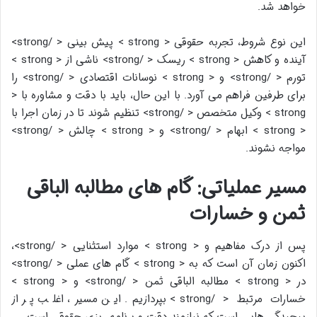
خواهد شد.
این نوع شروط، تجربه حقوقی < strong > پیش بینی < /strong>
آینده و کاهش < strong > ریسک < /strong> ناشی از < strong >
تورم < /strong> و < strong > نوسانات اقتصادی < /strong> را
برای طرفین فراهم می آورد. با این حال، باید با دقت و مشاوره با <
strong > وکیل متخصص < /strong> تنظیم شوند تا در زمان اجرا با
< strong > ابهام < /strong> و < strong > چالش < /strong>
مواجه نشوند.
مسیر عملیاتی: گام های مطالبه الباقی
ثمن و خسارات
پس از درک مفاهیم و < strong > موارد استثنایی < /strong>،
اکنون زمان آن است که به < strong > گام های عملی < /strong>
در < strong > مطالبه الباقی ثمن < /strong> و < strong >
خسارات مرتبط < /strong> بپردازیم. این مسیر، اغلب پر از
پیچیدگی هایی است که نیازمند دقت و برنامه ریزی حقوقی است.