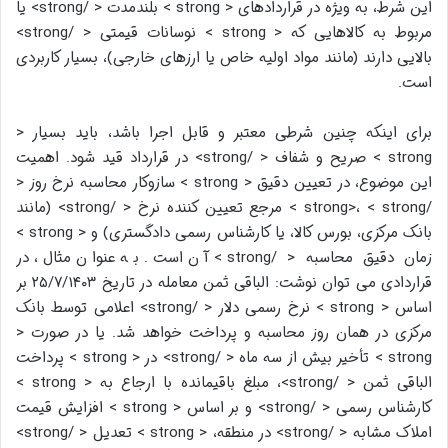
این شرط، به ویژه در قراردادهای < strong > بلندمدت < /strong> یا
مربوط به کالاهایی که < strong > نوسانات قیمتی < /strong>
بالایی دارند (مانند مواد اولیه خاص یا ارزهای خارجی)، بسیار کاربردی
است.
برای اینکه چنین شرطی معتبر و قابل اجرا باشد، باید بسیار <
strong > صریح و شفاف < /strong> در قرارداد قید شود. اهمیت
این موضوع، در تعیین دقیق < strong > سازوکار محاسبه نرخ روز <
/strong>، < strong > مرجع تعیین کننده نرخ < /strong> (مانند
بانک مرکزی، بورس کالا، یا کارشناس رسمی دادگستری) و < strong >
زمان دقیق محاسبه < /strong> آن است. به عنوان مثال، در
قراردادی می توان نوشت: الباقی ثمن معامله در تاریخ ۲۵/۷/۱۴۰۳ بر
اساس < strong > نرخ رسمی دلار < /strong> اعلامی توسط بانک
مرکزی در همان روز محاسبه و پرداخت خواهد شد. یا در صورت <
strong > تأخیر بیش از سه ماه < /strong> در < strong > پرداخت
الباقی ثمن < /strong>، مبلغ باقیمانده با ارجاع به < strong >
کارشناس رسمی < /strong> و بر اساس < strong > افزایش قیمت
املاک مشابه < /strong> در منطقه، < strong > تعدیل < /strong>