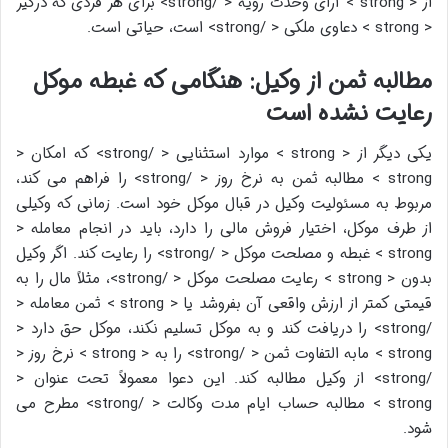
از < strong > آرای وحدت رویه < /strong> برای هر فردی که درگیر
< strong > دعاوی ملکی < /strong> است، حیاتی است.
مطالبه ثمن از وکیل: هنگامی که غبطه موکل
رعایت نشده است
یکی دیگر از < strong > موارد استثنایی < /strong> که امکان <
strong > مطالبه ثمن به نرخ روز < /strong> را فراهم می کند،
مربوط به مسئولیت وکیل در قبال موکل خود است. زمانی که وکیلی
از طرف موکل، اختیار فروش مالی را دارد، باید در انجام معامله <
strong > غبطه و مصلحت موکل < /strong> را رعایت کند. اگر وکیل
بدون < strong > رعایت مصلحت موکل < /strong>، مثلاً مال را به
قیمتی کمتر از ارزش واقعی آن بفروشد یا < strong > ثمن معامله <
/strong> را دریافت کند و به موکل تسلیم نکند، موکل حق دارد <
strong > مابه التفاوت ثمن < /strong> را به < strong > نرخ روز <
/strong> از وکیل مطالبه کند. این دعوا معمولاً تحت عنوان <
strong > مطالبه حساب ایام مدت وکالت < /strong> مطرح می
شود.