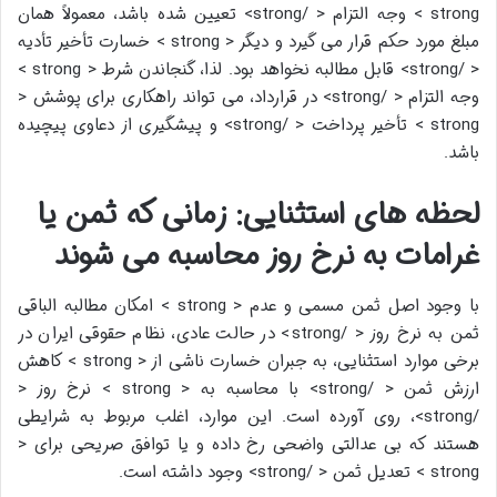
strong > وجه التزام < /strong> تعیین شده باشد، معمولاً همان
مبلغ مورد حکم قرار می گیرد و دیگر < strong > خسارت تأخیر تأدیه
< /strong> قابل مطالبه نخواهد بود. لذا، گنجاندن شرط < strong >
وجه التزام < /strong> در قرارداد، می تواند راهکاری برای پوشش <
strong > تأخیر پرداخت < /strong> و پیشگیری از دعاوی پیچیده
باشد.
لحظه های استثنایی: زمانی که ثمن یا
غرامات به نرخ روز محاسبه می شوند
با وجود اصل ثمن مسمی و عدم < strong > امکان مطالبه الباقی
ثمن به نرخ روز < /strong> در حالت عادی، نظام حقوقی ایران در
برخی موارد استثنایی، به جبران خسارت ناشی از < strong > کاهش
ارزش ثمن < /strong> با محاسبه به < strong > نرخ روز <
/strong>، روی آورده است. این موارد، اغلب مربوط به شرایطی
هستند که بی عدالتی واضحی رخ داده و یا توافق صریحی برای <
strong > تعدیل ثمن < /strong> وجود داشته است.