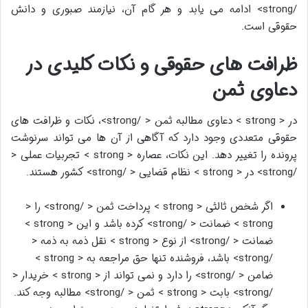
/strong> ادامه می یابد و هر گام آن، نیازمند صبوری و دانش
حقوقی است.
ظرافت های حقوقی و نکات کلیدی در
دعاوی ثمن
در < strong > دعاوی مطالبه ثمن < /strong>، نکات و ظرافت های
حقوقی متعددی وجود دارد که آگاهی از آن ها می تواند سرنوشت
پرونده را تغییر دهد. این نکات، عصاره < strong > تجربیات عملی <
/strong> در < strong > نظام قضایی < /strong> کشور هستند.
اگر شخص ثالثی < strong > پرداخت ثمن < /strong> را <
strong > ضمانت < /strong> کرده باشد و این < strong >
ضمانت < /strong> از نوع < strong > نقل ذمه به ذمه <
/strong> باشد، فروشنده تنها حق مراجعه به < strong >
ضامن < /strong> را دارد و نمی تواند از < strong > خریدار <
/strong> بابت < strong > ثمن < /strong> مطالبه وجه کند.