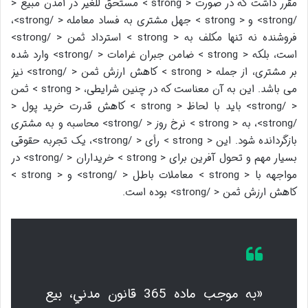
مقرر داشت که در صورت < strong > مستحق للغیر در آمدن مبیع <
/strong> و < strong > جهل مشتری به فساد معامله < /strong>،
فروشنده نه تنها مکلف به < strong > استرداد ثمن < /strong>
است، بلکه < strong > ضامن جبران غرامات < /strong> وارد شده
بر مشتری، از جمله < strong > کاهش ارزش ثمن < /strong> نیز
می باشد. این به آن معناست که در چنین شرایطی، < strong > ثمن
< /strong> باید با لحاظ < strong > کاهش قدرت خرید پول <
/strong>، به < strong > نرخ روز < /strong> محاسبه و به مشتری
بازگردانده شود. این < strong > رأی < /strong>، یک تجربه حقوقی
بسیار مهم و تحول آفرین برای < strong > خریداران < /strong> در
مواجهه با < strong > معاملات باطل < /strong> و < strong >
کاهش ارزش ثمن < /strong> بوده است.
«به موجب ماده 365 قانون مدني، بيع