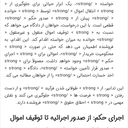
خواسته < /strong>، یک ابزار حیاتی برای جلوگیری از <
strong > انتقال اموال < /strong> توسط < strong > خوانده
< /strong> پیش از < strong > صدور حکم < /strong>
قطعی است. با این درخواست، خواهان از دادگاه می خواهد که
نسبت به < strong > توقیف اموال منقول و غیرمنقول <
/strong> خوانده به میزان خواسته اقدام کند. این اقدام، به
فروشنده اطمینان می دهد که حتی در صورت < strong >
محکومیت خریدار < /strong>، اموالی برای < strong > اجرای
حکم < /strong> وجود خواهد داشت. معمولاً برای < strong
> صدور قرار تأمین خواسته < /strong>، دادگاه < strong >
اخذ خسارت احتمالی < /strong> را از خواهان مطالبه می کند.
این تدابیر، از < strong > طولانی شدن فرآیند < /strong> و از دست
رفتن < strong > فرصت ها < /strong> جلوگیری می کنند و نقش
مهمی در < strong > احقاق حقوق < /strong> فروشنده دارند.
اجرای حکم: از صدور اجرائیه تا توقیف اموال