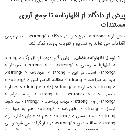
پیش از دادگاه: از اظهارنامه تا جمع آوری
مستندات
پیش از < strong > طرح دعوا در دادگاه < /strong>، انجام برخی
اقدامات می تواند به تسریع و تقویت پرونده کمک کند:
ارسال اظهارنامه قضایی:
اولین گام مؤثر، ارسال یک < strong
> اظهارنامه رسمی < /strong> به < strong > خریدار <
/strong> است. در این < strong > اظهارنامه < /strong>،
باید به صراحت < strong > مطالبه الباقی ثمن < /strong> و
< strong > خسارات < /strong> (مانند < strong > خسارت
تأخیر تأدیه < /strong> یا < strong > وجه التزام <
/strong>) و < strong > مهلت پرداخت < /strong> قید شود.
ارسال < strong > اظهارنامه < /strong>، هم به عنوان <
strong > ابلاغ رسمی < /strong> و هم به عنوان دلیلی بر <
strong > مطالبه دین < /strong> در نظر گرفته می شود و می