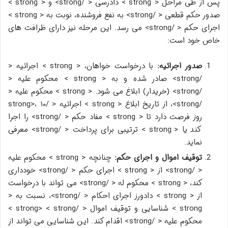
پس از طی مراحل < strong > دادرسی < /strong> و < strong >
صدور حکم قطعی < /strong> به نفع فروشنده، نوبت به < strong >
اجرای حکم < /strong> می رسد. این مرحله نیز دارای ظرافت های
خاص خود است:
صدور اجرائیه:
با درخواست خواهان، < strong > اجرائیه <
/strong> صادر شده و به < strong > محکوم علیه <
/strong> (خریدار) ابلاغ می شود. < strong > محکوم علیه <
/strong>، از تاریخ ابلاغ < strong > اجرائیه < /strong>، ۱۰
روز فرصت دارد تا < strong > مفاد حکم < /strong> را اجرا
کند یا < strong > ترتیبی برای پرداخت < /strong> معرفی
نماید.
توقیف اموال و اجرای حکم:
چنانچه < strong > محکوم علیه
< /strong> از < strong > اجرای حکم < /strong> خودداری
کند، < strong > محکوم له < /strong> می تواند با درخواست
از < strong > دادورز اجرای احکام < /strong>، نسبت به <
strong > شناسایی و توقیف اموال < /strong> < strong >
محکوم علیه < /strong> اقدام کند. این شناسایی می تواند از