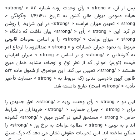
پس از آن، < strong > رأی وحدت رویه شماره ۸۱۱ < /strong>
هیأت عمومی دیوان عالی کشور به تاریخ ۱/۴/۱۴۰۰، چگونگی <
strong > تعیین میزان غرامت < /strong> در این شرایط را روشن
تر کرد. این < strong > رأی < /strong> بیان داشت که دادگاه <
strong > میزان غرامت < /strong> را بر اساس عمومات قانونی
مربوط به نحوه جبران خسارات و < strong > عنداللزوم با ارجاع امر
به کارشناس < /strong> و بر اساس < strong > میزان افزایش
قیمت (تورم) اموالی که از نظر نوع و اوصاف مشابه همان مبیع
هستند < /strong>، تعیین می کند. این موضوع، از شمول ماده ۵۲۲
قانون آیین دادرسی مدنی (که مربوط به < strong > خسارت تأخیر
تأدیه < /strong> است) خارج دانسته شد.
این دو < strong > رأی وحدت رویه < /strong>، افق جدیدی را
برای < strong > جبران خسارت < /strong> خریداران در شرایط
خاص < strong > مستحق للغیر در آمدن مبیع < /strong> گشوده
اند و به نوعی < strong > مطالبه غرامات به نرخ روز < /strong> را
ممکن ساخته اند. این تجربیات حقوقی نشان می دهد که درک عمیق