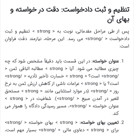
تنظیم و ثبت دادخواست: دقت در خواسته و
بهای آن
پس از طی مراحل مقدماتی، نوبت به < strong > تنظیم و ثبت
دادخواست < /strong> می رسد. این مرحله، نیازمند دقت فراوان
است:
عنوان خواسته:
در این قسمت باید دقیقاً مشخص شود که چه
چیزی مطالبه می شود. آیا < strong > مطالبه الباقی ثمن <
/strong> است؟ < strong > خسارت تأخیر تأدیه < /strong>
است؟ یا < strong > غرامات ناشی از کاهش ارزش ثمن به نرخ
روز < /strong> (در موارد استثنایی مانند < strong > مستحق
للغیر در آمدن مبیع < /strong>). شفافیت در < strong >
عنوان خواسته < /strong>، مسیر رسیدگی دادگاه را هموار می
کند.
تعیین بهای خواسته:
< strong > بهای خواسته < /strong>
برای < strong > دعاوی مالی < /strong> بسیار مهم است،