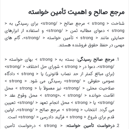
مرجع صالح و اهمیت تأمین خواسته
شناخت < strong > مرجع صالح < /strong> برای رسیدگی به <
strong > دعوای مطالبه ثمن < /strong> و استفاده از ابزارهای
حمایتی مانند < strong > تأمین خواسته < /strong>، گام های
مهمی در حفظ حقوق فروشنده هستند.
مرجع صالح رسیدگی:
بسته به < strong > بهای خواسته <
/strong>، دعوا در < strong > شورای حل اختلاف < /strong>
(برای مبالغ کمتر از حد نصاب قانونی) یا < strong > دادگاه
عمومی حقوقی < /strong> رسیدگی می شود. < strong >
صلاحیت محلی < /strong> نیز معمولاً با < strong > محل
اقامت خوانده < /strong>، < strong > محل وقوع عقد <
/strong> یا < strong > محل انجام تعهد < /strong> تعیین
می گردد. انتخاب < strong > مرجع صالح < /strong>، اولین
قدم برای شروع < strong > فرآیند دادرسی < /strong> است.
درخواست تأمین خواسته:
< strong > درخواست تأمین