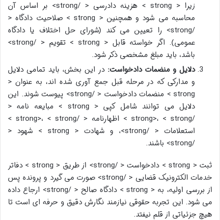
زیرا < strong > هزینه دادرسی < /strong> بر اساس آن
محاسبه می شود و همچنین < strong > صلاحیت دادگاه <
/strong> را تعیین می کند (شورای حل اختلاف یا دادگاه
عمومی). اگر خواسته قابل < strong > تقویم < /strong>
باشد، باید مبلغ مشخصی ذکر شود.
دلایل و منضمات دادخواست:
در این بخش، باید تمامی دلایل
و مدارکی که در مرحله قبل جمع آوری شده اند، به عنوان <
strong > منضمات دادخواست < /strong> پیوست شوند. این
دلایل می توانند شامل کپی < strong > مبایعه نامه <
/strong>، < strong > اظهارنامه < /strong>، < strong >
استعلامات < /strong>، و شهادت < strong > شهود <
/strong> باشند.
ثبت < strong > دادخواست < /strong> از طریق < strong > دفاتر
خدمات الکترونیک قضایی < /strong> صورت می گیرد و پرونده پس
از بررسی اولیه، به < strong > دادگاه صالح < /strong> ارجاع داده
می شود. این تجربه حقوقی نیازمند نگارش دقیق و حرفه ای است تا
هیچ جزئیاتی از قلم نیفتد.