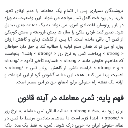
فروشندگان بسیاری پس از اتمام یک معامله، با عدم ایفای تعهد
خریدار در پرداخت کامل ثمن مواجه می شوند. این وضعیت، به ویژه
در بازار پرنوسان اقتصادی امروز، می تواند به یک دغدغه جدی تبدیل
شود. تصور کنید فردی ملکی را سال ها پیش فروخته و بخش کوچکی
از ثمن آن باقی مانده است. آیا پس از گذشت زمان و کاهش ارزش
پول، او می تواند همان مبلغ اولیه را مطالبه کند یا حق دارد خواهان
< strong > پرداخت ثمن به نرخ روز < /strong > باشد؟ اینجاست
که مفاهیم حقوقی مانند < strong > خسارت تأخیر تأدیه < /strong
> و < strong > غرامات ناشی از کاهش ارزش ثمن < /strong >
اهمیت پیدا می کنند. هدف این مقاله، گشودن گره از این ابهامات و
ارائه یک نقشه راه حقوقی برای احقاق حق در این مسیر است.
فهم پایه: ثمن معامله در آینه قانون
برای ورود به بحث < strong > مطالبه الباقی ثمن معامله به نرخ روز
< /strong >، ابتدا لازم است تا مفاهیم بنیادین مرتبط با ثمن در
نظام حقوقی ایران به خوبی درک شوند. ثمن، نه فقط یک عدد، بلکه