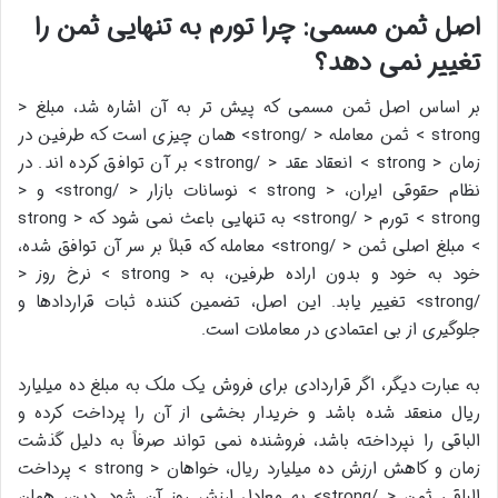
اصل ثمن مسمی: چرا تورم به تنهایی ثمن را
تغییر نمی دهد؟
بر اساس اصل ثمن مسمی که پیش تر به آن اشاره شد، مبلغ <
strong > ثمن معامله < /strong> همان چیزی است که طرفین در
زمان < strong > انعقاد عقد < /strong> بر آن توافق کرده اند. در
نظام حقوقی ایران، < strong > نوسانات بازار < /strong> و <
strong > تورم < /strong> به تنهایی باعث نمی شود که < strong
> مبلغ اصلی ثمن < /strong> معامله که قبلاً بر سر آن توافق شده،
خود به خود و بدون اراده طرفین، به < strong > نرخ روز <
/strong> تغییر یابد. این اصل، تضمین کننده ثبات قراردادها و
جلوگیری از بی اعتمادی در معاملات است.
به عبارت دیگر، اگر قراردادی برای فروش یک ملک به مبلغ ده میلیارد
ریال منعقد شده باشد و خریدار بخشی از آن را پرداخت کرده و
الباقی را نپرداخته باشد، فروشنده نمی تواند صرفاً به دلیل گذشت
زمان و کاهش ارزش ده میلیارد ریال، خواهان < strong > پرداخت
الباقی ثمن < /strong> به معادل ارزش روز آن شود. دین، همان