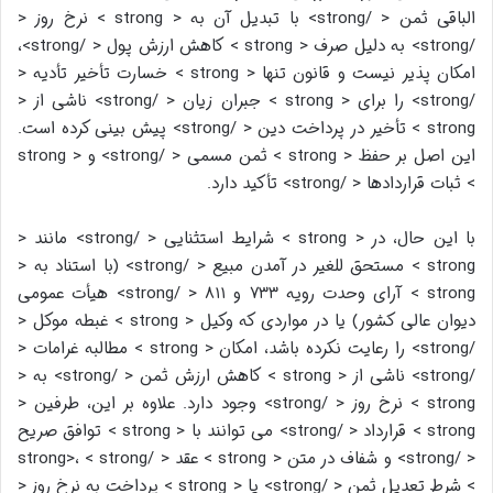
الباقی ثمن < /strong> با تبدیل آن به < strong > نرخ روز <
/strong> به دلیل صرف < strong > کاهش ارزش پول < /strong>،
امکان پذیر نیست و قانون تنها < strong > خسارت تأخیر تأدیه <
/strong> را برای < strong > جبران زیان < /strong> ناشی از <
strong > تأخیر در پرداخت دین < /strong> پیش بینی کرده است.
این اصل بر حفظ < strong > ثمن مسمی < /strong> و < strong
> ثبات قراردادها < /strong> تأکید دارد.
با این حال، در < strong > شرایط استثنایی < /strong> مانند <
strong > مستحق للغیر در آمدن مبیع < /strong> (با استناد به <
strong > آرای وحدت رویه ۷۳۳ و ۸۱۱ < /strong> هیأت عمومی
دیوان عالی کشور) یا در مواردی که وکیل < strong > غبطه موکل <
/strong> را رعایت نکرده باشد، امکان < strong > مطالبه غرامات <
/strong> ناشی از < strong > کاهش ارزش ثمن < /strong> به <
strong > نرخ روز < /strong> وجود دارد. علاوه بر این، طرفین <
strong > قرارداد < /strong> می توانند با < strong > توافق صریح
< /strong> و شفاف در متن < strong > عقد < /strong>، < strong
> شرط تعدیل ثمن < /strong> یا < strong > پرداخت به نرخ روز <