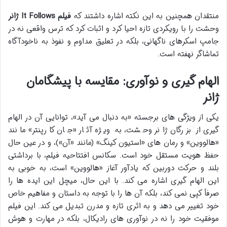
منتقدان همچنین به این نکته اشاره داشتند که
فیلم It Follows ژانر
وحشت را با رویکردی تازه احیا کرد و اثبات کرد که ترس واقعی نه در
جامپ اسکرهای ناگهانی، بلکه در تعلیق مداوم و نفوذ به ناخودآگاه
تماشاگر نهفته است.
الهام گیری و نوآوری: مقایسه با پیشگامان
ژانر
یکی از ویژگی های برجسته «به دنبال می آید»، توانایی آن در الهام
گیری از بزرگان ژانر وحشت، به ویژه آثار «جان کارپنتر» مانند
«هالووین» و رمان های «استیون کینگ» (مانند «آن»)، و در عین حال
حفظ هویت مستقل خود است. سکانس افتتاحیه فیلم، با برداشتی
بلند و حرکت دوربین که یادآور آغاز «هالووین» است، به خوبی به
این الهام گیری اشاره می کند. با این حال، میچل این ایده ها را
صرفاً کپی نمی کند، بلکه آن ها را با توجه به داستان و مفاهیم خاص
خود تغییر می دهد و به اثری تازه و مدرن تبدیل می کند. این فیلم
موفقیت خود را نه در نوآوری های رادیکال، بلکه در مهارت و هوش