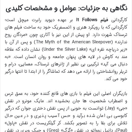
نگاهی به جزئیات: عوامل و مشخصات کلیدی
کارگردانی
فیلم It Follows
بر عهده دیوید رابرت میچل است؛
کارگردانی که با رویکرد هنری و اتمسفریک خود به ساخت فیلم های
ترسناک شهرت دارد. او پیش از این نیز با آثاری چون «مردگان روح
ندارند» (The Myth of the American Sleepover) و پس از آن با
«زیر دریاچه نقره ای» (Under the Silver Lake) نشان داده که علاقه
مند به کاوش در لایه های پنهان جامعه و روان انسان است. «به
دنبال می آید» ترکیبی بی نظیر از ژانرهای ترسناک، معمایی، درام و
تریلر روانشناختی را ارائه می دهد که تماشاگر را از ابتدا تا انتها درگیر
خود می کند.
بازیگران اصلی این فیلم با بازی های قانع کننده خود، به عمق ترس
و اضطراب شخصیت ها جان بخشیده اند. مایک مونرو در نقش
«جی» (Jay) توانست به خوبی از پس نقش دختری جوان که درگیر
کابوسی بی امان شده برآید و حس آسیب پذیری و در عین حال
تلاش برای بقا را به تصویر بکشد. کر گیلکریست در نقش «پاول»
(Paul)، دانیل زوواتو در نقش «گرگ» (Greg) و جیک ویری در نقش