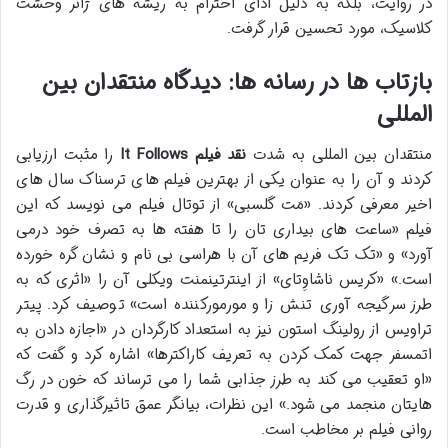
در روایت، بلکه به دلیل ادای احترام به ریشه های ژانر وحشت
کلاسیک، مورد تحسین قرار گرفت.
بازتاب ها در رسانه ها: دیدگاه منتقدان بین
المللی
منتقدان بین المللی به شدت
نقد فیلم It Follows
را مثبت ارزیابی
کردند و آن را به عنوان یکی از بهترین فیلم های ترسناک سال های
اخیر معرفی کردند. «مَت گلسبی» از توتال فیلم می نویسد که این
فیلم «ساعت های بیداری تان را تا هفته ها به تصرف خود درمی
آورد» و «تک تک فریم های آن با هراسی بی نام و نشان گره خورده
است.» «کریس ناشاوِتای» از اینترتینمنت ویکلی آن را «اثری که به
طرز سرگیجه آوری تنش زا و مورمورکننده است» توصیف کرد. پیتر
تراویس از رولینگ استون نیز به استعداد کارگردان در «اجازه دادن به
اتمسفر جهت کمک کردن به تعریف کاراکترها» اشاره کرد و گفت که
«او تعقیب می کند به طرز جذابی شما را می ترساند که خون در رگ
هایتان منجمد می شود.» این نظرات، بیانگر عمق تاثیرگذاری و قدرت
روانی فیلم بر مخاطب است.