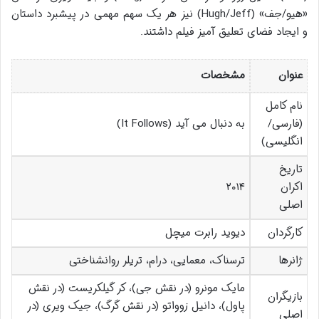
«هیو/جف» (Hugh/Jeff) نیز هر یک سهم مهمی در پیشبرد داستان
و ایجاد فضای تعلیق آمیز فیلم داشتند.
عنوان
مشخصات
نام کامل
(فارسی/
به دنبال می آید (It Follows)
انگلیسی)
تاریخ
اکران
۲۰۱۴
اصلی
کارگردان
دیوید رابرت میچل
ژانرها
ترسناک، معمایی، درام، تریلر روانشناختی
مایک مونرو (در نقش جی)، کر گیلکریست (در نقش
بازیگران
پاول)، دانیل زوواتو (در نقش گرگ)، جیک ویری (در
اصلی