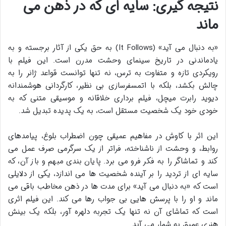
نتیجه گیری: سایه ای که در ذهن می
ماند
«به دنبال می آید» (It Follows) به حق یکی از آثار برجسته و به
یادماندنی در تاریخ سینمای وحشت مدرن است. این فیلم با
رویکردی تازه و متفاوت به ترس، نه تنها توانست قواعد ژانر را به
چالش بکشد، بلکه با اتمسفرسازی بی نظیر، کارگردانی هوشمندانه
دیوید رابرت میچل، فیلم برداری خلاقانه و موسیقی متنی که به
خودی خود یک شخصیت مستقل است، به یک پدیده تبدیل شد.
این اثر با کاوش در مفاهیم عمیقی چون اضطراب بلوغ، پیامدهای
روابط، و وحشت از ناشناخته، فراتر از یک سرگرمی صرف عمل می
کند و تماشاگر را به فکر فرو می برد. پایان بندی مبهم و باز آن، که
سایه ای از تردید را بر آینده شخصیت ها می اندازد، یکی از دلایلی
است که «به دنبال می آید» برای مدت ها در ذهن مخاطب باقی می
ماند و او را با پرسش هایی بی جواب رها می کند. این فیلم اثری
است که تماشای آن نه تنها یک تجربه دلهره آور، بلکه یک بینش
هنری عمیق به شمار می آید.