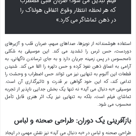
فیلم تبدیل می شود؛ ضربان قلبی مضطرب
که هر لحظه انتظار وقوع اتفاقی هولناک را
در ذهن تماشاگر می کارد.»
استفاده هوشمندانه از نویزها، صداهای مبهم، ضربان قلب و آژیرهای
دوردست، حس ترس را تشدید می کند. این موسیقی به شکلی
نامحسوس در پس زمینه جریان دارد و به جای ترساندن ناگهانی، به
آرامی به اعماق ذهن نفوذ کرده و حس دلهره را القا می کند. شنیدن
قطعات این آلبوم به تنهایی نیز می تواند حس اضطراب و وحشت را
تداعی کند، که این خود گواهی بر قدرت و تاثیرگذاری آن است.
موسیقی «به دنبال می آید» نه تنها یک بخش جدایی ناپذیر از تجربه
تماشای فیلم است، بلکه به تنهایی نیز یک اثر هنری قابل تأمل
محسوب می شود.
بازآفرینی یک دوران: طراحی صحنه و لباس
طراحی صحنه و لباس در «به دنبال می آید» نیز نقش مهمی در ایجاد