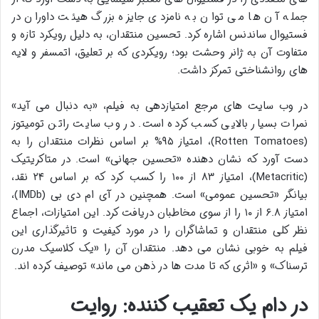
جمله آن ها می توان به نامزدی جایزه بزرگ هیئت داوران در
فستیوال ساندنس اشاره کرد. تحسین منتقدان، به دلیل رویکرد تازه و
متفاوت آن به ژانر وحشت بود؛ رویکردی که بر تعلیق، اتمسفر و لایه
های روانشناختی تمرکز داشت.
در وب سایت های مرجع امتیازدهی به فیلم، «به دنبال می آید»
نمرات بسیار بالایی کسب کرده است. در وب سایت راتن تومیتوز
(Rotten Tomatoes)، امتیاز ۹۵% بر اساس نظرات منتقدان را به
دست آورد که نشان دهنده «تحسین جهانی» است. در متاکریتیک
(Metacritic)، امتیاز ۸۳ از ۱۰۰ را کسب کرد که بر اساس ۲۴ نقد،
بیانگر «تحسین عمومی» است. همچنین در آی ام دی بی (IMDb)،
امتیاز ۶.۸ از ۱۰ را از سوی مخاطبان دریافت کرد. این امتیازات، اجماع
نظر کلی منتقدان و تماشاگران را در مورد کیفیت و تاثیرگذاری این
فیلم به خوبی نشان می دهد. منتقدان آن را «یک کلاسیک مدرن
ترسناک» و «اثری که تا مدت ها در ذهن می ماند» توصیف کرده اند.
در دام یک تعقیب کننده: روایت