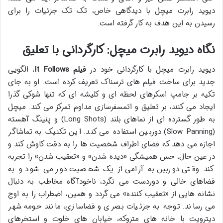
دیوید رابرت میچل با دیدگاهی خاص، تک تک جزئیات را برای
رسیدن به این هدف به کار گرفته است.
نگاه دیوید رابرت میچل: کارگردانی با تعلیق
دیوید رابرت میچل با کارگردانی خود در
فیلم It Follows
، الگویی
جدید برای ساخت فیلم های ترسناک تعریف کرده است. او به جای
تکیه بر جامپ اسکرهای لحظه ای و کلیشه ای که تنها شوکی گذرا
ایجاد می کنند، بر تعلیق و اتمسفرسازی مداوم تمرکز می کند. میچل
به طور گسترده ای از نماهای بلند (Long Shots) و پنینگ آهسته
(Slow Panning) دوربین استفاده می کند. این تکنیک به تماشاگر
اجازه می دهد که فضای اطراف شخصیت ها را به دقت کاوش کند و
در عین حال، حس همیشگی «دیده شدن» و «تعقیب شدن» را تجربه
کند. وقتی دوربین به آرامی از یک شخصیت دور می شود و به
فضاهای خالی و دوردست می نگرد، ناخودآگاه مخاطب به دنبال
نشانه هایی از «تعقیب کننده» می گردد و همین، اضطراب را به اوج
می رساند. توجه به جزئیات بصری و فضاسازی، مانند حومه شهر
دیترویت با خانه های متروکه، خیابان های خلوت و استخرهای