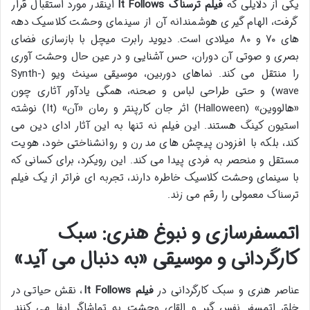
یکی از دلایلی که
فیلم ترسناک It Follows
اینقدر مورد استقبال قرار
گرفت، الهام گیری هوشمندانه آن از سینمای وحشت کلاسیک دهه
های ۷۰ و ۸۰ میلادی است. دیوید رابرت میچل با بازسازی فضای
بصری و صوتی آن دوران، حس آشنایی و در عین حال وحشت آوری
را منتقل می کند. نماهای دوربین، موسیقی سینث ویو (Synth-
wave) و حتی طراحی لباس و صحنه، همگی یادآور آثاری چون
«هالووین» (Halloween) اثر جان کارپنتر و رمان «آن» (It) نوشته
استیون کینگ هستند. این فیلم نه تنها به این آثار ادای دین می
کند، بلکه با افزودن پیچش های مدرن و روانشناختی خود، هویت
مستقل و منحصر به فردی پیدا می کند. این رویکرد، برای کسانی که
با سینمای وحشت کلاسیک خاطره دارند، تجربه ای فراتر از یک فیلم
ترسناک معمولی را رقم می زند.
اتمسفرسازی و نبوغ هنری: سبک
کارگردانی و موسیقی «به دنبال می آید»
عناصر هنری و سبک کارگردانی در
فیلم It Follows
، نقش حیاتی در
خلق اتمسفر نفس گیر و القای وحشت به تماشاگر ایفا می کنند.