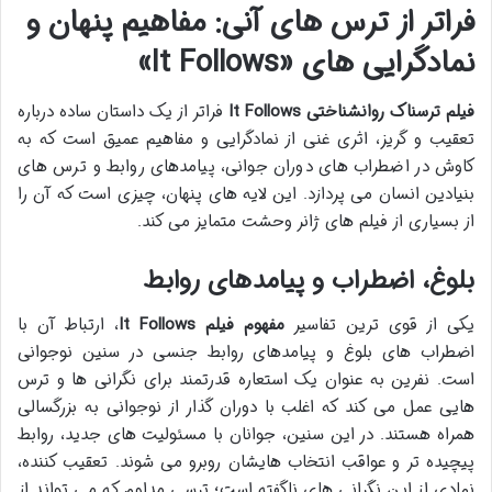
فراتر از ترس های آنی: مفاهیم پنهان و
نمادگرایی های «It Follows»
فیلم ترسناک روانشناختی It Follows
فراتر از یک داستان ساده درباره
تعقیب و گریز، اثری غنی از نمادگرایی و مفاهیم عمیق است که به
کاوش در اضطراب های دوران جوانی، پیامدهای روابط و ترس های
بنیادین انسان می پردازد. این لایه های پنهان، چیزی است که آن را
از بسیاری از فیلم های ژانر وحشت متمایز می کند.
بلوغ، اضطراب و پیامدهای روابط
یکی از قوی ترین تفاسیر
مفهوم فیلم It Follows
، ارتباط آن با
اضطراب های بلوغ و پیامدهای روابط جنسی در سنین نوجوانی
است. نفرین به عنوان یک استعاره قدرتمند برای نگرانی ها و ترس
هایی عمل می کند که اغلب با دوران گذار از نوجوانی به بزرگسالی
همراه هستند. در این سنین، جوانان با مسئولیت های جدید، روابط
پیچیده تر و عواقب انتخاب هایشان روبرو می شوند. تعقیب کننده،
نمادی از این نگرانی های ناگفته است؛ ترسی مداوم که می تواند از