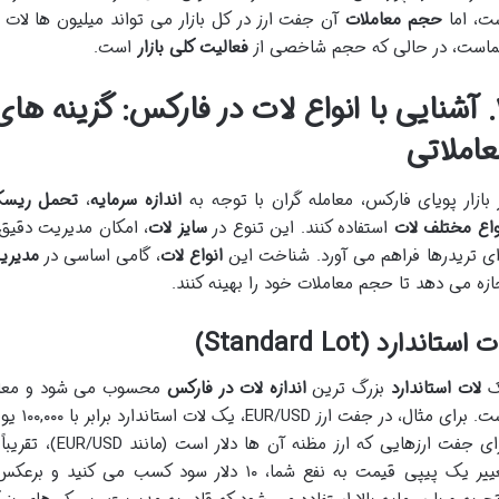
ت، اما
حجم معاملات
آن جفت ارز در کل بازار می تواند میلیون ها لات 
است، در حالی که حجم شاخصی از
فعالیت کلی بازار
است.
۲. آشنایی با انواع لات در فارکس: گزینه 
عاملاتی
 بازار پویای فارکس، معامله گران با توجه به
اندازه سرمایه
،
تحمل ریس
واع مختلف لات
استفاده کنند. این تنوع در
سایز لات
، امکان مدیریت دقیق
ای تریدرها فراهم می آورد. شناخت این
انواع لات
، گامی اساسی در
مدیری
ازه می دهد تا حجم معاملات خود را بهینه کنند.
 استاندارد (Standard Lot)
ک
لات استاندارد
بزرگ ترین
اندازه لات در فارکس
برای مثال، در جفت ارز EUR/USD، یک لات استاندارد برابر با ۱۰۰,۰۰۰ یورو است.
یر یک پیپی قیمت به نفع شما، ۱۰ دلار سود کسب می کنید و برعکس.