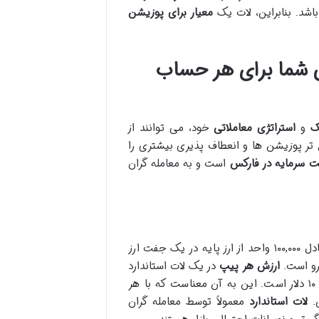
باشد. بنابراین، لات یک
معیار برای پوزیشن
های شما برای هر حساب
ک
و
استراتژی معاملاتی
خود، می توانند از
 تر پوزیشن ها و انعطاف پذیری بیشتری را
ت سرمایه در فارکس
است و به معامله گران
محسوب می شود و معادل ۱۰۰,۰۰۰ واحد از ارز پایه در یک جفت ارز
ارزش هر پیپ
در یک لات استاندارد
برای جفت ارزهایی که ارز مظنه آن ها دلار است (مانند EUR/USD)، تقریباً ۱۰ دلار است. این به آن معناست که با هر
لات استاندارد
معمولاً توسط معامله گران