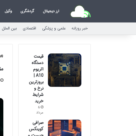
ارز دیجیتال
گردشگری
وکیل
خبر روزانه
علمی و پزشکی
اقتصادی
بین الملل
قیمت
دستگاه
مق
اتریوم
A10 |
بروزترین
نرخ و
شرایط
خرید
6
مرداد
صرافی
کوینکس
چیست و