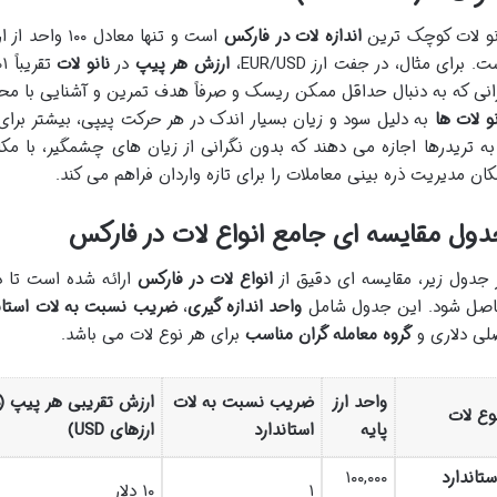
نو لات کوچک ترین
اندازه لات در فارکس
است و تنها معادل ۱۰۰ واحد از ارز پایه می باشد که یک هزارم
. برای مثال، در جفت ارز EUR/USD،
ارزش هر پیپ
در
نانو لات
انی که به دنبال حداقل ممکن ریسک و صرفاً هدف تمرین و آشنایی با مح
نو لات ها
به دلیل سود و زیان بسیار اندک در هر حرکت پیپی، بیشتر برا
به تریدرها اجازه می دهند که بدون نگرانی از زیان های چشمگیر، با مکان
کان مدیریت ذره بینی معاملات را برای تازه واردان فراهم می کند.
ول مقایسه ای جامع انواع لات در فارکس
 جدول زیر، مقایسه ای دقیق از
انواع لات در فارکس
ارائه شده است تا د
صل شود. این جدول شامل
واحد اندازه گیری
،
ضریب نسبت به لات استاند
لی دلاری و
گروه معامله گران مناسب
برای هر نوع لات می باشد.
واحد ارز
ضریب نسبت به لات
ارزش تقریبی هر پیپ (
وع لات
پایه
استاندارد
ارزهای USD)
ستاندارد
۱۰۰,۰۰۰
۱
۱۰ دلار