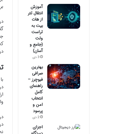
بر
آموزش
انتقال تتر
از هات
در
بیت به
گذ
تراست
جف
ولت
که
(جامع و
آسان)
در
3 دی
تف
بهترین
صرافی
با
فیوچرز –
راهنمای
در
کامل
انتخاب
وا
امن و
پرسود
2 دی
در
اجزای
نه
دستگاه