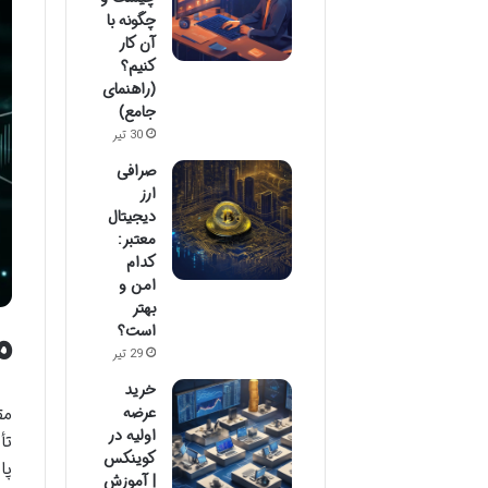
چگونه با
آن کار
کنیم؟
(راهنمای
جامع)
30 تیر
صرافی
ارز
دیجیتال
معتبر:
کدام
امن و
بهتر
م
است؟
29 تیر
خرید
عرضه
مق
اولیه در
تأ
کوینکس
پا
| آموزش