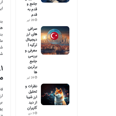
از
جامع و
ای
قدم به
قدم
28 تیر
بد
ها
صرافی
بن
های ارز
دیجیتال
ما
ترکیه |
شو
معرفی و
شد
بررسی
جامع
برترین
ها
م
24 تیر
نظرات و
لا
تحلیل
ار
ارز شیبا
بر
از دید
کاربران
پو
3 دی
بز