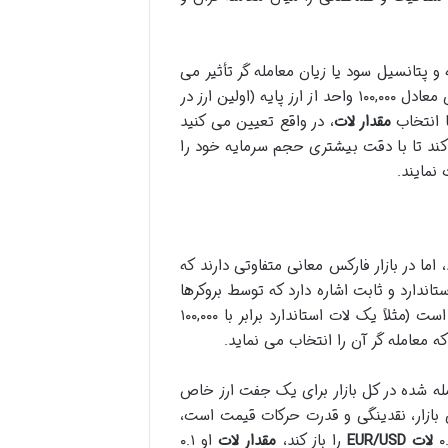
و پتانسیل سود یا زیان معامله گر تأثیر می
، پایه و اساس این اندازه گیری است و به طور سنتی معادل ۱۰۰,۰۰۰ واحد از ارز پایه (اولین ارز در
ا انتخاب
مقدار لات
، در واقع تعیین می کنید
 کند تا با دقت بیشتری حجم سرمایه خود را
 نمایند.
ما در بازار فارکس معانی متفاوتی دارند که
اندارد و ثابت اشاره دارد که توسط بروکرها
ارائه می شود و تعیین کننده تعداد واحدهای ارز پایه در یک معامله منفرد است (مثلاً یک لات استاندارد برابر با ۱۰۰,۰۰۰
معامله گر آن را انتخاب می نماید.
حدهای معامله شده در کل بازار برای یک جفت ارز خاص
بازار، نقدینگی و قدرت حرکات قیمت است،
لات EUR/USD
را باز کند،
مقدار لات
او ۰.۱