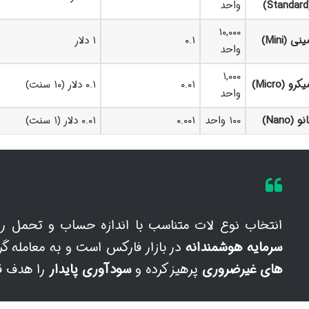
(S
واحد
۱۰,۰۰۰
نی (Mini)
۰.۱
۱ دلار
واحد
۱,۰۰۰
کرو (Micro)
۰.۰۱
۰.۱ دلار (۱۰ سنت)
واحد
نو (Nano)
۱۰۰ واحد
۰.۰۰۱
۰.۰۱ دلار (۱ سنت)
انتخاب نوع لات متناسب با اندازه حساب و تحمل ر
سرمایه هوشمندانه
در بازار فارکس است و به معامله گر
های غیرضروری
پرهیز کرده و
سودآوری پایدار
را هدف قر