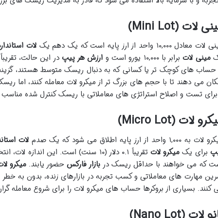
تجربه و با سرمایه بالا استفاده می شود که قادر به مدیریت ریسک های بزرگ
ی لات (Mini Lot)
ات معادل ۱۰,۰۰۰ واحد از ارز پایه است که یک دهم یک
لات استاندارد
ک
مینی لات
برابر با ۱۰,۰۰۰ یورو است و
ارزش هر پیپ
 حساب های کوچک تر یا کسانی که به دنبال ریسک متوسط هستند، گزینه ا
کان می دهند تا با حجم های بزرگ تر از میکرو لات معامله کنند، اما ریس
برای تست و اصلاح استراتژی های معاملاتی با ریسک کنترل شده مناسب 
رو لات (Micro Lot)
ت به ۱,۰۰۰ واحد از ارز پایه اطلاق می شود که یک صدم
لات استاند
پ
برای یک
میکرو لات
تقریباً ۰.۱ دلار (۱۰ سنت) است. این انداز
ت که می خواهند با حداقل ریسک در
بازار فارکس
حضور یابند.
میکرو لات
رین مهارت های معاملاتی و کسب تجربه در بازارهای زنده، بدون به خطر ا
 کنند. بسیاری از بروکرها حساب های میکرو لات را برای شروع معامله گران
و لات (Nano Lot)