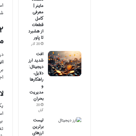
اس
ماینر |
معرفی
شم
کامل
قطعات
از هشبرد
تا پاور
م
20 آذر
افت
در
شدید ارز
ان
دیجیتال:
بر
دلایل،
اج
راهکارها
و
لات
مدیریت
بحران
ی
20
آبان
است. 
لیست
برترین
تغی
ارزهای