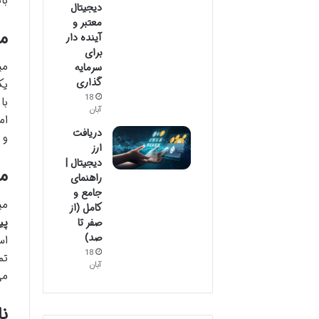
با
دیجیتال
معتبر و
مین
آینده دار
برای
مینی ل
سرمایه
گذاری
ی
18
با
آبان
ام
دریافت
و 
ارز
دیجیتال |
میک
راهنمای
جامع و
میکرو لا
کامل (از
پی
صفر تا
صد)
اس
18
تم
آبان
می
نان