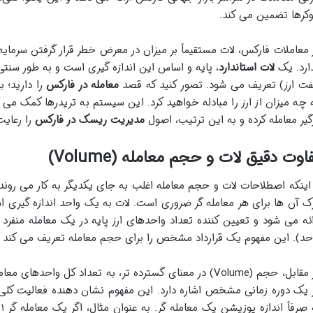
وکرها تضمین می کند.
 معاملات فارکس، لات مستقیماً بر میزان در معرض خطر قرار گرفتن سرمایه 
ارد. یک
لات استاندارد
ت ارز) تعریف می شود. تصور کنید که قصد
معامله در فارکس
را دارید؛ ب
 چه میزان از ارز را مبادله خواهید کرد. این سیستم به تریدرها کمک می
گیر معامله کرده و به این ترتیب، اصول
مدیریت ریسک در فارکس
را رعایت
اوت دقیق لات و حجم معامله (Volume)
 اینکه اصطلاحات لات و حجم معامله اغلب به جای یکدیگر به کار می روند، ا
ک آن ها برای هر معامله گر ضروری است. لات به یک واحد اندازه گیری است
حد). این مفهوم یک قرارداد مشخص را برای حجم معامله تعریف می کند که 
در مقابل، حجم (Volume) در معنای گسترده تر، به تعداد کل وا
 یک دوره زمانی مشخص اشاره دارد. این مفهوم نشان دهنده فعالیت کلی 
 صرفاً اندازه پوزیشن یک معامله گر. به عنوان مثال، اگر یک معامله گر ۰.۱