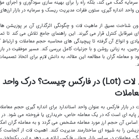
 سرمایه کمک می کند، بلکه راه را برای بهینه سازی سودآوری و اجرای مؤ
ن واحد اندازه گیری، ستون فقرات مدیریت ریسک و سرمایه در بازار ارزهای
ون شناخت عمیق از ماهیت لات و چگونگی اثرگذاری آن بر پوزیشن ها
ی غیرقابل کنترل قرار می گیرند. این راهنمای جامع تلاش می کند تا ت
یادی و انواع آن گرفته تا پیچیدگی های محاسبه حجم معاملات و ارتباط آن
رجین، به زبانی روشن و با جزئیات کامل بررسی کند. مسیر موفقیت در بازا
د و معامله گران با مطالعه این مقاله، به دانش لازم برای اتخاذ تصمیمات
.
۱. لات (Lot) در فارکس چیست؟ درک وا
عاملات
ت در بازار فارکس به عنوان واحد استاندارد برای اندازه گیری حجم معامل
ز پایه ای است که در یک معامله خاص، خریداری یا فروخته می شود. در وا
 اساس آن حجم ارز مورد معامله مشخص می گردد و به معامله گران امک
زیشن را به شیوه ای ساختارمند مدیریت کنند. اهمیت لات از آنجاست 
رگی معاملات در سراسر بازار جهانی فارکس ارائه می دهد و این یکنواختی،