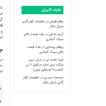
نا
نظرات کاربران
است
گر
رهام هراتی
در
تنظیمات کولر گازی
نا
جنرال شکار
و 
کریم خدایی
در
علت قیمت بالای
ام
سینک آبشاری
پرهام روستایی
در
علت قیمت
جد
بالای سینک آبشاری
در
شیدا خامنه ای
در
ارزان ترین
شرکت برای اجاره جرثقیل ۷ تن
حا
کجاست؟ (جرثقیل نوین)
اص
خجسته حیدری
در
تنظیمات کولر
گازی جنرال شکار
ن
ا