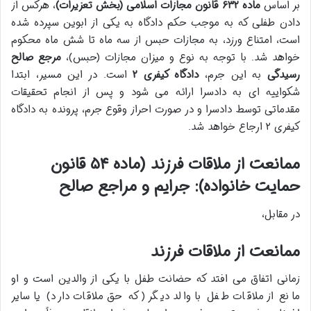
بر اساس
ماده ۶۳۲ قانون مجازات اسلامی (بخش تعزیرات)
، هرکس از
دادن طفلی که به موجب حکم دادگاه به یکی از ابوین سپرده شده
است، امتناع ورزد، به مجازات حبس از سه ماه تا شش ماه محکوم
خواهد شد. با توجه به نوع و میزان مجازات (حبس)،
مرجع صالح
رسیدگی
به این جرم،
دادگاه کیفری ۲
است. در این مسیر، ابتدا
شکواییه ای به دادسرا ارائه می شود و پس از انجام تحقیقات
مقدماتی توسط دادسرا و در صورت احراز وقوع جرم، پرونده به دادگاه
کیفری ۲ ارجاع خواهد شد.
ممانعت از ملاقات فرزند (ماده ۵۴ قانون
حمایت خانواده): جرایم و مراجع صالح
در مقابل،
ممانعت از ملاقات فرزند
زمانی اتفاق می افتد که حضانت طفل با یکی از والدین است و او
مانع از ملاقات طفل با والد دیگر (که حق ملاقات دارد) یا سایر