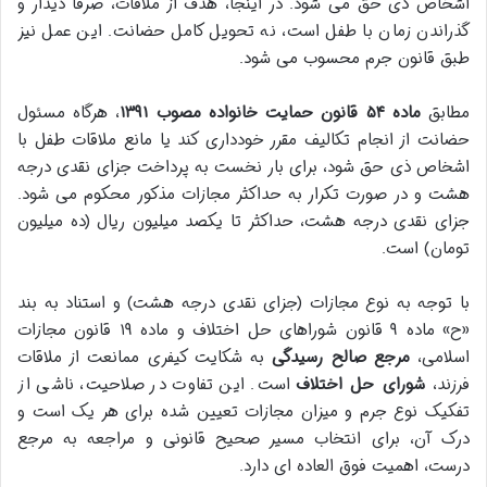
اشخاص ذی حق می شود. در اینجا، هدف از ملاقات، صرفاً دیدار و
گذراندن زمان با طفل است، نه تحویل کامل حضانت. این عمل نیز
طبق قانون جرم محسوب می شود.
مطابق
ماده ۵۴ قانون حمایت خانواده مصوب ۱۳۹۱
، هرگاه مسئول
حضانت از انجام تکالیف مقرر خودداری کند یا مانع ملاقات طفل با
اشخاص ذی حق شود، برای بار نخست به پرداخت جزای نقدی درجه
هشت و در صورت تکرار به حداکثر مجازات مذکور محکوم می شود.
جزای نقدی درجه هشت، حداکثر تا یکصد میلیون ریال (ده میلیون
تومان) است.
با توجه به نوع مجازات (جزای نقدی درجه هشت) و استناد به بند
«ح» ماده ۹ قانون شوراهای حل اختلاف و ماده ۱۹ قانون مجازات
اسلامی،
مرجع صالح رسیدگی
به شکایت کیفری ممانعت از ملاقات
فرزند،
شورای حل اختلاف
است. این تفاوت در صلاحیت، ناشی از
تفکیک نوع جرم و میزان مجازات تعیین شده برای هر یک است و
درک آن، برای انتخاب مسیر صحیح قانونی و مراجعه به مرجع
درست، اهمیت فوق العاده ای دارد.