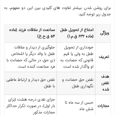
برای روشن شدن بیشتر تفاوت های کلیدی بین این دو مفهوم، به
جدول زیر توجه کنید:
امتناع از تحویل طفل
ممانعت از ملاقات فرزند (ماده
ویژگی
(ماده ۶۳۲ ق.م.ا)
۵۴ ق.ح.خ)
خودداری از تحویل
جلوگیری از دیدار و ملاقات
طفل به ولی یا قیم
طفل با والد دیگر یا اشخاص
تعریف
قانونی که حضانت به
ذی حق، در حالی که حضانت با
او واگذار شده است.
فرد ممانعت کننده است.
هدف
نقض حق حضانت و
نقض حق دیدار و ارتباط عاطفی
نقض
نگهداری طفل.
با طفل.
شده
جزای نقدی درجه هشت (برای
حبس از سه ماه تا
مجازات
بار اول)، در صورت تکرار حداکثر
شش ماه.
مجازات مذکور.