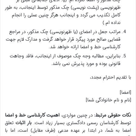
چک مذکور را امضا نکرده ام. (یا: ادعای جنابعالی مبنی بر
ظهرنویسی (پشت نویسی) چک مذکور توسط اینجانب، به طور
کامل تکذیب می گردد و اینجانب هرگز چنین عملی را انجام
نداده ام.)
مراتب جعل در امضای (یا ظهرنویسی) چک مذکور، در مراجع
قضایی صالح مورد پیگرد قرار خواهد گرفت و مدارک لازم جهت
کارشناسی خط و امضا ارائه خواهد شد.
بنابراین، مطالبه وجه چک موصوف از اینجانب، فاقد وجاهت
قانونی بوده و مورد پذیرش نمی باشد.
با تقدیم احترام مجدد،
[امضا]
[نام و نام خانوادگی شما]
نکات حقوقی مرتبط:
در چنین مواردی،
اهمیت کارشناسی خط و امضا
توسط کارشناسان رسمی دادگستری بسیار زیاد است.
بار اثبات
تعلق
امضا به شما، در ابتدا بر عهده مدعی (طرف مقابل) است، اما با