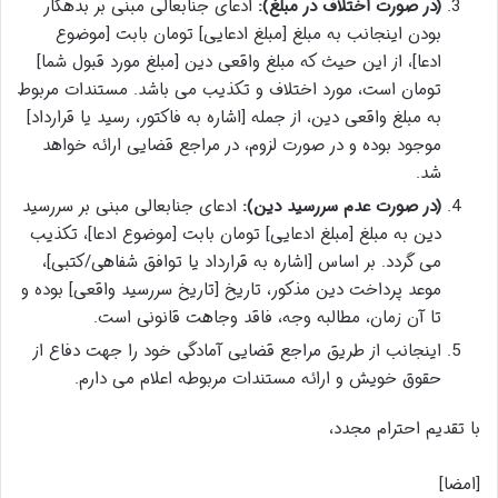
(در صورت اختلاف در مبلغ):
ادعای جنابعالی مبنی بر بدهکار
بودن اینجانب به مبلغ [مبلغ ادعایی] تومان بابت [موضوع
ادعا]، از این حیث که مبلغ واقعی دین [مبلغ مورد قبول شما]
تومان است، مورد اختلاف و تکذیب می باشد. مستندات مربوط
به مبلغ واقعی دین، از جمله [اشاره به فاکتور، رسید یا قرارداد]
موجود بوده و در صورت لزوم، در مراجع قضایی ارائه خواهد
شد.
(در صورت عدم سررسید دین):
ادعای جنابعالی مبنی بر سررسید
دین به مبلغ [مبلغ ادعایی] تومان بابت [موضوع ادعا]، تکذیب
می گردد. بر اساس [اشاره به قرارداد یا توافق شفاهی/کتبی]،
موعد پرداخت دین مذکور، تاریخ [تاریخ سررسید واقعی] بوده و
تا آن زمان، مطالبه وجه، فاقد وجاهت قانونی است.
اینجانب از طریق مراجع قضایی آمادگی خود را جهت دفاع از
حقوق خویش و ارائه مستندات مربوطه اعلام می دارم.
با تقدیم احترام مجدد،
[امضا]