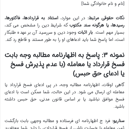
[نام و نام خانوادگی شما]
نکات حقوقی مرتبط:
در این موارد،
استناد به قراردادها، فاکتورها،
رسیدها، یا هرگونه سند مکتوب
که شرایط دین را مشخص می کند،
بسیار مهم است.
بار اثبات
وجود دین و سررسید آن بر عهده طلبکار
است، اما پاسخ شما باید ادعاهای او را به طور مستند و قاطع رد کند.
نمونه ۳: پاسخ به اظهارنامه مطالبه وجه بابت
فسخ قرارداد یا معامله (با عدم پذیرش فسخ
یا ادعای حق حبس)
گاهی اوقات، اظهارنامه مطالبه وجه، در پی ادعای فسخ قرارداد یا
معامله ای ارسال می شود. در این حالت، شما ممکن است با ادعای
فسخ موافق نباشید یا بر اساس قانون مدنی، حق حبس داشته
باشید.
سناریو:
فرد ج اظهارنامه ای فرستاده و مطالبه وجهی بابت بازگشت
ثمن معامله یا خسارت ناشی از فسخ قراردادی را دارد. شما معتقدید