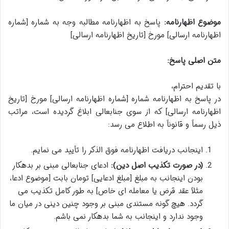
موضوع اظهارنامه:
پاسخ به اظهارنامه مطالبه وجه به شماره [شماره
اظهارنامه ارسالی] مورخ [تاریخ اظهارنامه ارسالی]
متن اصلی پاسخ:
با تقدیم احترام،
در پاسخ به اظهارنامه شماره [شماره اظهارنامه ارسالی] مورخ [تاریخ
اظهارنامه ارسالی] که از سوی جنابعالی ابلاغ گردیده است، مراتب
ذیل رسماً و قانوناً به اطلاع می رسد:
اینجانب دریافت اظهارنامه فوق الذکر را تأیید می نمایم.
(در صورت تکذیب اصل دین):
ادعای جنابعالی مبنی بر بدهکار
بودن اینجانب به مبلغ [مبلغ ادعایی] تومان بابت [موضوع ادعا،
مثلاً عقد قرض یا معامله ای خاص] به طور کامل تکذیب می
گردد. هیچ گونه مستندی مبنی بر وجود چنین دینی در میان ما
وجود ندارد و اینجانب به شما بدهکار نمی باشم.