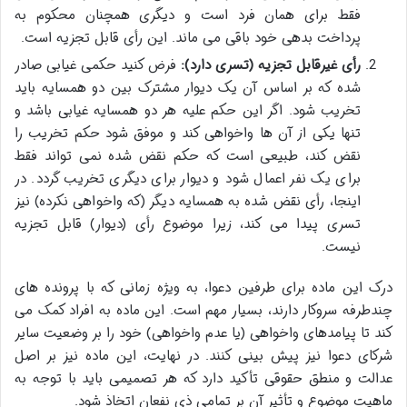
فقط برای همان فرد است و دیگری همچنان محکوم به
پرداخت بدهی خود باقی می ماند. این رأی قابل تجزیه است.
رأی غیرقابل تجزیه (تسری دارد):
فرض کنید حکمی غیابی صادر
شده که بر اساس آن یک دیوار مشترک بین دو همسایه باید
تخریب شود. اگر این حکم علیه هر دو همسایه غیابی باشد و
تنها یکی از آن ها واخواهی کند و موفق شود حکم تخریب را
نقض کند، طبیعی است که حکم نقض شده نمی تواند فقط
برای یک نفر اعمال شود و دیوار برای دیگری تخریب گردد. در
اینجا، رأی نقض شده به همسایه دیگر (که واخواهی نکرده) نیز
تسری پیدا می کند، زیرا موضوع رأی (دیوار) قابل تجزیه
نیست.
درک این ماده برای طرفین دعوا، به ویژه زمانی که با پرونده های
چندطرفه سروکار دارند، بسیار مهم است. این ماده به افراد کمک می
کند تا پیامدهای واخواهی (یا عدم واخواهی) خود را بر وضعیت سایر
شرکای دعوا نیز پیش بینی کنند. در نهایت، این ماده نیز بر اصل
عدالت و منطق حقوقی تأکید دارد که هر تصمیمی باید با توجه به
ماهیت موضوع و تأثیر آن بر تمامی ذی نفعان اتخاذ شود.