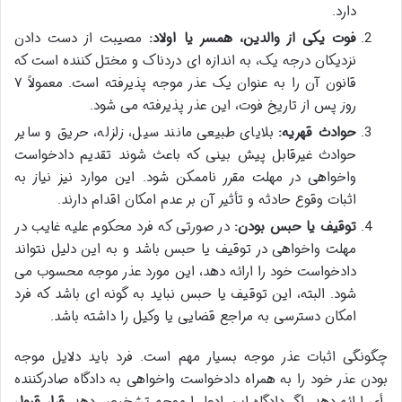
دارد.
فوت یکی از والدین، همسر یا اولاد:
مصیبت از دست دادن
نزدیکان درجه یک، به اندازه ای دردناک و مختل کننده است که
قانون آن را به عنوان یک عذر موجه پذیرفته است. معمولاً ۷
روز پس از تاریخ فوت، این عذر پذیرفته می شود.
حوادث قهریه:
بلایای طبیعی مانند سیل، زلزله، حریق و سایر
حوادث غیرقابل پیش بینی که باعث شوند تقدیم دادخواست
واخواهی در مهلت مقرر ناممکن شود. این موارد نیز نیاز به
اثبات وقوع حادثه و تأثیر آن بر عدم امکان اقدام دارند.
توقیف یا حبس بودن:
در صورتی که فرد محکوم علیه غایب در
مهلت واخواهی در توقیف یا حبس باشد و به این دلیل نتواند
دادخواست خود را ارائه دهد، این مورد عذر موجه محسوب می
شود. البته، این توقیف یا حبس نباید به گونه ای باشد که فرد
امکان دسترسی به مراجع قضایی یا وکیل را داشته باشد.
چگونگی اثبات عذر موجه بسیار مهم است. فرد باید دلایل موجه
بودن عذر خود را به همراه دادخواست واخواهی به دادگاه صادرکننده
رأی ارائه دهد. اگر دادگاه این ادعا را موجه تشخیص دهد،
قرار قبول