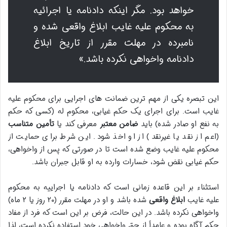
خواهد بود. مگر اینکه دادنامه یا اجرائیه
به محکوم علیه غایب ابلاغ واقعی شده و
نامبرده در مهلت مقرر از تاریخ ابلاغ
دادنامه واخواهی نکرده باشد.»
این تبصره یکی از مهم ترین ضمانت های اجرایی برای محکوم علیه
غایب است. برای اجرای یک حکم غیابی، محکوم له (کسی که حکم
به نفع او صادر شده) باید
ضامن معتبر
معرفی کند یا
تأمین متناسب
(اعم از نقد یا غیرنقد) از او اخذ شود. این شرط برای حمایت از
محکوم علیه غایب وضع شده است تا در صورتی که پس از واخواهی،
حکم غیابی نقض شود، خسارات وارده به او قابل جبران باشد.
استثناء بر این قاعده زمانی است که دادنامه یا اجراییه به محکوم
علیه غایب
ابلاغ واقعی
شده باشد و او در مهلت مقرر (۲۰ روز یا ۲ ماه)
واخواهی نکرده باشد. در این حالت، فرض بر این است که فرد از مفاد
حکم آگاه بوده و عامداً از حق واخواهی خود استفاده نکرده است، لذا