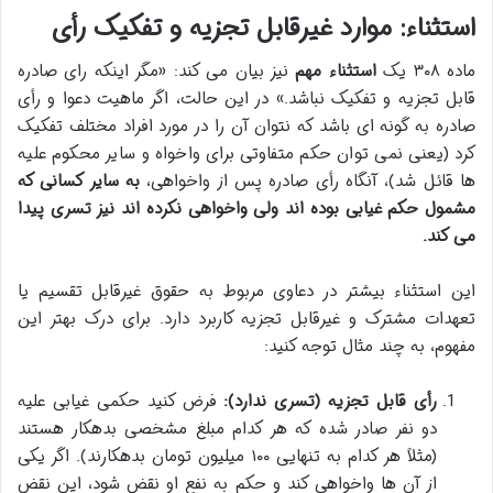
استثناء: موارد غیرقابل تجزیه و تفکیک رأی
ماده ۳۰۸ یک
استثناء مهم
نیز بیان می کند: «مگر اینکه رای صادره
قابل تجزیه و تفکیک نباشد.» در این حالت، اگر ماهیت دعوا و رأی
صادره به گونه ای باشد که نتوان آن را در مورد افراد مختلف تفکیک
کرد (یعنی نمی توان حکم متفاوتی برای واخواه و سایر محکوم علیه
ها قائل شد)، آنگاه رأی صادره پس از واخواهی،
به سایر کسانی که
مشمول حکم غیابی بوده اند ولی واخواهی نکرده اند نیز تسری پیدا
می کند.
این استثناء بیشتر در دعاوی مربوط به حقوق غیرقابل تقسیم یا
تعهدات مشترک و غیرقابل تجزیه کاربرد دارد. برای درک بهتر این
مفهوم، به چند مثال توجه کنید:
رأی قابل تجزیه (تسری ندارد):
فرض کنید حکمی غیابی علیه
دو نفر صادر شده که هر کدام مبلغ مشخصی بدهکار هستند
(مثلاً هر کدام به تنهایی ۱۰۰ میلیون تومان بدهکارند). اگر یکی
از آن ها واخواهی کند و حکم به نفع او نقض شود، این نقض