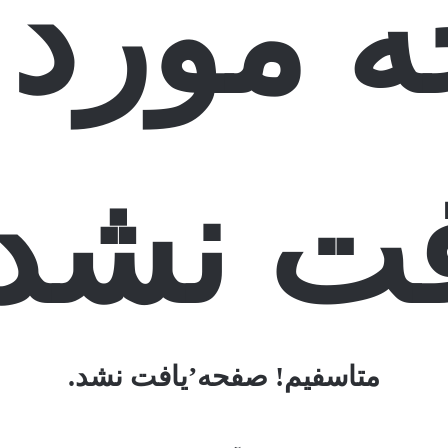
 مورد 
فت نشد:
متاسفیم! صفحه’یافت نشد.