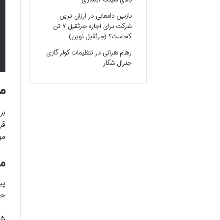
نازنین دامغانی
در
ارزان ترین
شرکت برای اجاره جرثقیل ۷ تن
کجاست؟ (جرثقیل نوین)
رهام هراتی
در
تنظیمات کولر گازی
جنرال شکار
م
بر
قر
مو
م
پی
حق
شر