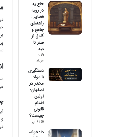
خلع ید
م
در رویه
قضایی:
در
راهنمای
خا
جامع و
بر
کامل از
پر
صفر تا
صد
سا
2
مرداد
ان
دستگیری
با مواد
شن
مخدر در
می
اصفهان؛
اولین
چک
اقدام
قانونی
چیست؟
و 
31 تیر
در
دادخواس