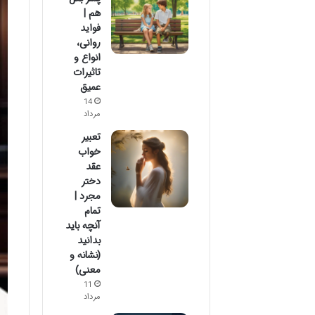
هم |
فواید
روانی،
انواع و
تاثیرات
عمیق
14
مرداد
تعبیر
خواب
عقد
دختر
مجرد |
تمام
آنچه باید
بدانید
(نشانه و
معنی)
11
مرداد