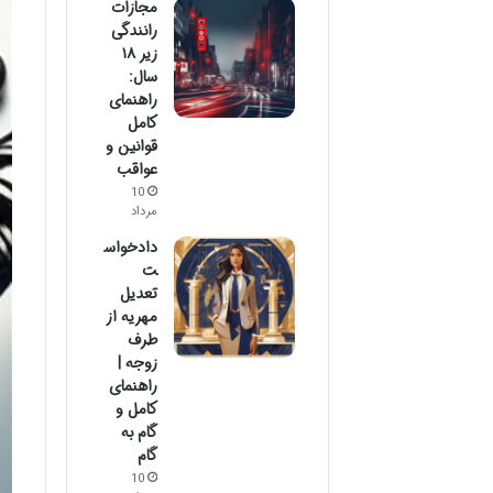
مجازات
رانندگی
زیر ۱۸
سال:
راهنمای
کامل
قوانین و
عواقب
10
مرداد
دادخواس
ت
تعدیل
مهریه از
طرف
زوجه |
راهنمای
کامل و
گام به
گام
10