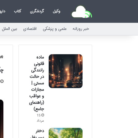
وکیل
گردشگری
کتاب
دارو
خبر روزانه
علمی و پزشکی
اقتصادی
بین الملل
ماده
قانونی
چگ
رانندگی
در حالت
مستی |
مجازات
و عواقب
(راهنمای
جامع)
15
مرداد
دختر
پسر بغل