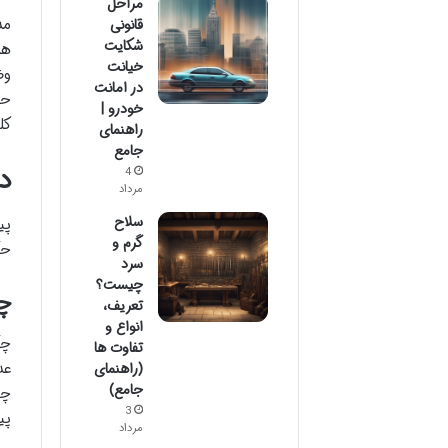
مراحل
مد
قانونی
شکایت
هم
خیانت
وض
در امانت
حق
خودرو |
کل
راهنمای
جامع
د
4
مرداد
سلاح
پی
گرم و
حک
سرد
چیست؟
چ
تعریف،
انواع و
چک
تفاوت ها
عد
(راهنمای
جامع)
چن
3
پی
مرداد