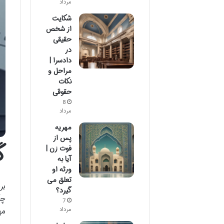
مرداد
شکایت
از شخص
حقیقی
در
دادسرا |
مراحل و
نکات
حقوقی
8
مرداد
مهریه
پس از
گ
فوت زن |
آیا به
ورثه او
تعلق می
بر
گیرد؟
چک
7
مه
مرداد