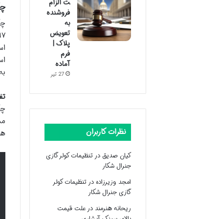
ت الزام
چک
فروشنده
به
تعویض
پلاک |
اس
فرم
اس
آماده
به
27 تیر
تف
چک
مس
نظرات کاربران
ها
کیان صدیق
در
تنظیمات کولر گازی
جنرال شکار
امجد وزیرزاده
در
تنظیمات کولر
گازی جنرال شکار
ریحانه هنرمند
در
علت قیمت
بالای سینک آبشاری