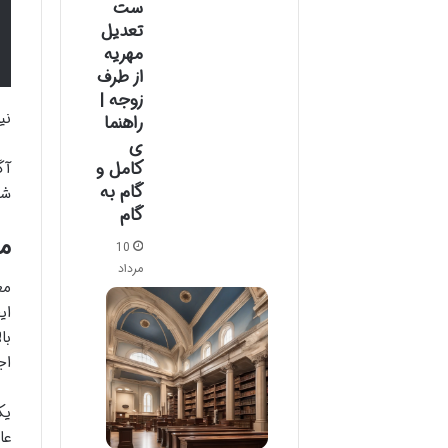
ست
تعدیل
مهریه
از طرف
زوجه |
نی
راهنما
ی
کامل و
آگ
گام به
شو
گام
ما
10
مرداد
مع
ای
با
اج
یک
عا