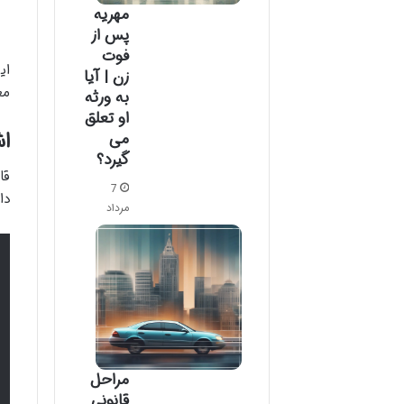
مهریه
پس از
فوت
ای
زن | آیا
مع
به ورثه
او تعلق
ا
می
گیرد؟
قا
7
دا
مرداد
مراحل
قانونی