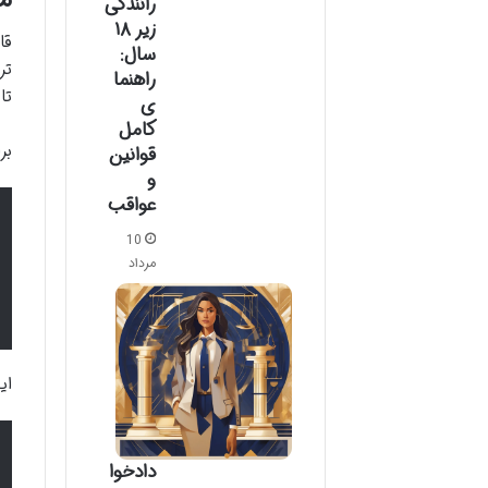
رانندگی
زیر ۱۸
قا
سال:
راهنما
تا ۷۵ این قانون، ستون فقرات تشریفات مزایده ر
ی
کامل
بر
قوانین
و
عواقب
10
مرداد
ای
دادخوا