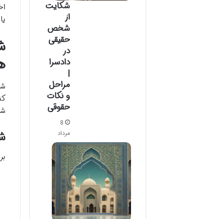
شکایت
اخ
از
یا
شخص
حقیقی
ش
در
ه
دادسرا
|
مراحل
شر
و نکات
کن
حقوقی
شو
8
مرداد
ش
بر