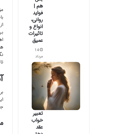
هم |
مز
فواید
با
روانی،
از
انواع و
بر
تاثیرات
اه
عمیق
ها
14
نگ
مرداد
تا
آ
بر
ای
جل
تعبیر
خواب
مز
عقد