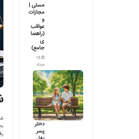
مستی |
مجازات
و
عواقب
(راهنما
ی
جامع)
15
مرداد
ش
دختر
به
پسر
رق
بغل