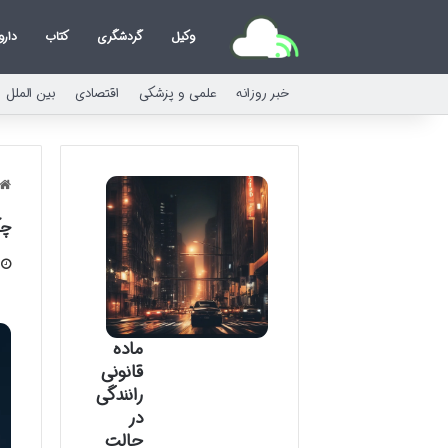
وکیل
گردشگری
کتاب
دارو
خبر روزانه
علمی و پزشکی
اقتصادی
بین الملل
چگ
ماده
قانونی
رانندگی
در
حالت