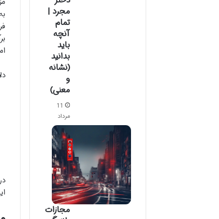
دختر
مز
مجرد |
به
تمام
فر
آنچه
بر
باید
ام
بدانید
(نشانه
دل
و
معنی)
11
مرداد
در
ای
مجازات
مب