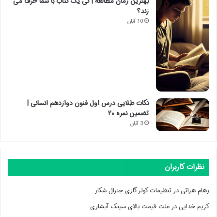
بهترین زمان مطالعه | کی یک کتاب با شما حرف می
زند؟
10 آبان
نکات طلایی درس اول فنون دوازدهم انسانی |
تضمین نمره ۲۰
3 آبان
نظرات کاربران
رهام هراتی
در
تنظیمات کولر گازی جنرال شکار
کریم خدایی
در
علت قیمت بالای سینک آبشاری