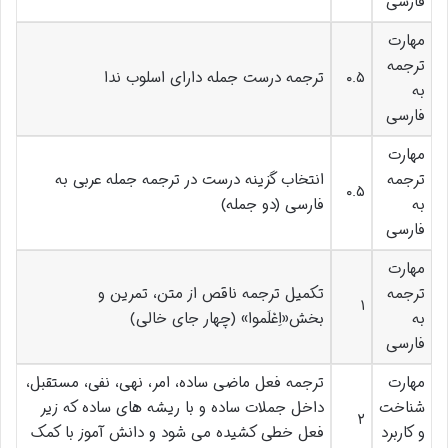
فارسی
مهارت
ترجمه
۰.۵
ترجمه درست جمله دارای اسلوب ندا
به
فارسی
مهارت
ترجمه
انتخاب گزینه درست در ترجمه جمله عربی به
۰.۵
به
فارسی (دو جمله)
فارسی
مهارت
ترجمه
تکمیل ترجمه ناقص از متن، تمرین و
۱
به
بخش«اِعْلَموا» (چهار جای خالی)
فارسی
مهارت
ترجمه فعل ماضی ساده، امر، نهی، نفی، مستقبل،
شناخت
داخل جملات ساده و با ریشه های ساده که زیر
۲
و کاربرد
فعل خطی کشیده می شود و دانش آموز با کمک