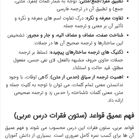
تطبیق مفرد/جمع/مثنی:
توجه به شمار کلمات (مفرد، مثنی،
جمع) و تطبیق آن در ترجمه فارسی.
تفاوت معرفه و نکره:
درک تفاوت اسم های معرفه و نکره و
تأثیر آن بر معنی و ترجمه جمله.
شناخت صفت، مضاف و مضاف الیه، و جار و مجرور:
تشخیص
این ساختارها و ترجمه صحیح آن ها در جملات.
تکنیک های ترجمه ساختارهای پیچیده:
تسلط بر ترجمه
جملات حاوی حروف مشبهه بالفعل، لای نفی جنس، مفعول
مطلق، قید حالت و استثناء.
اهمیت ترجمه از سیاق (حدس از متن):
گاهی اوقات، با وجود
ندانستن معنی تمام کلمات، می توان با توجه به کلیت جمله و
متن، معنی کلمات ناشناخته را حدس زد و ترجمه صحیحی
ارائه داد.
فهم عمیق قواعد (ستون فقرات درس عربی)
قواعد عربی، ستون فقرات این درس محسوب می شوند و فهم عمیق
آن ها برای کسب نمره کامل ضروری است. بسیاری از دانش آموزان