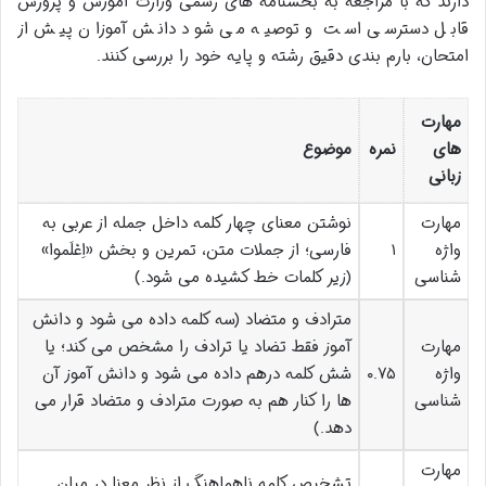
دارند که با مراجعه به بخشنامه های رسمی وزارت آموزش و پرورش
قابل دسترسی است و توصیه می شود دانش آموزان پیش از
امتحان، بارم بندی دقیق رشته و پایه خود را بررسی کنند.
مهارت
های
نمره
موضوع
زبانی
مهارت
نوشتن معنای چهار کلمه داخل جمله از عربی به
واژه
۱
فارسی؛ از جملات متن، تمرین و بخش «اِعْلَموا»
شناسی
(زیر کلمات خط کشیده می شود.)
مترادف و متضاد (سه کلمه داده می شود و دانش
مهارت
آموز فقط تضاد یا ترادف را مشخص می کند؛ یا
واژه
۰.۷۵
شش کلمه درهم داده می شود و دانش آموز آن
شناسی
ها را کنار هم به صورت مترادف و متضاد قرار می
دهد.)
مهارت
تشخیص کلمه ناهماهنگ از نظر معنا در میان