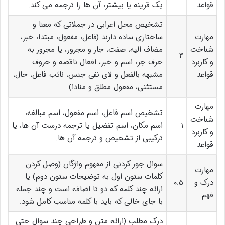
قواعد
یک قرینه یا بیشتر، آن ها را ترجمه می کند.
تشخیص محل اعرابی در جملاتی که معنا و
مهارت
ساختاری ساده دارند (فاعل، مفعول، مبتدا، خبر،
شناخت
مضاف الیه، صفت، جار و مجرور، یا مجرور به
۴
و کاربرد
حرف جر، اسم و خبر، افعال ناقصه و حروف
قواعد
مشبهه بالفعل و لای نفی جنس، نائب فاعل، حال،
مستثنی، مفعول مطلق و منادا)
مهارت
تشخیص اسم فاعل، اسم مفعول، اسم مبالغه،
شناخت
۱
اسم مکان، اسم تفضیل یا ترجمه درست آن ها، یا
و کاربرد
ترکیبی از تشخیص و ترجمه آن ها.
قواعد
سوال جور کردنی از مفهوم واژگان (وصل کردن
مهارت
کلمات ستون اول به توضیحات ستون دوم) یا
درک و
۰.۵
ارائه چند کلمه که دو تا اضافه است و چند جمله
فهم
با جای خالی که باید با کلمه مناسب کامل شود.
درک مطلب (ارائه متن و طراحی چند سوال حتی