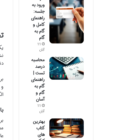
ورود به
جلسه:
راهنمای
کامل و
گام به
تح
گام
11
یک
آبان
نش
محاسبه
دن
درصد
تست |
بر
راهنمای
گام به
و 
گام و
ال
آسان
11
با
آبان
بر
بهترین
مع
کتاب
های
عا