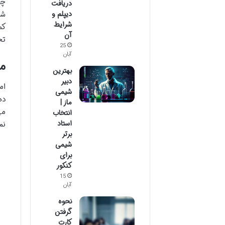
چا
دریافت
دیپلم و
شو
شرایط
کم
آن
تج
25
آبان
مه
بهترین
دبیر
ام
شیمی
ده
ماز |
می
انتخاب
استاد
نمر
برتر
شیمی
برای
کنکور
15
آبان
نحوه
گرفتن
کارت