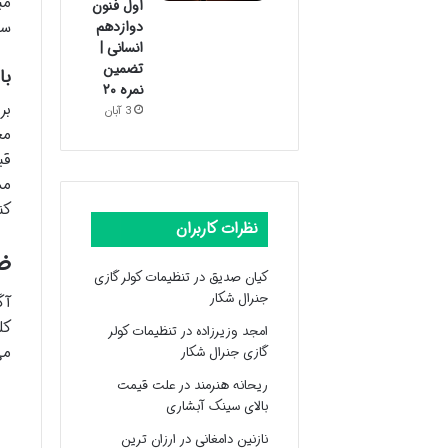
مب
اول فنون
دوازدهم
سو
انسانی |
تضمین
با
نمره ۲۰
بر
3 آبان
مح
قب
مس
کن
نظرات کاربران
ض
کیان صدیق
در
تنظیمات کولر گازی
جنرال شکار
آگ
کل
امجد وزیرزاده
در
تنظیمات کولر
می
گازی جنرال شکار
ریحانه هنرمند
در
علت قیمت
بالای سینک آبشاری
نازنین دامغانی
در
ارزان ترین