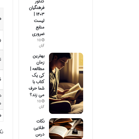
کنکور
فرهنگیان
۱۴۰۳ |
م
لیست
منابع
ضروری
و
10
آبان
بهترین
ت
زمان
مطالعه |
کی یک
ق
کتاب با
شما حرف
می زند؟
د
10
م
آبان
م
نکات
طلایی
نک
درس