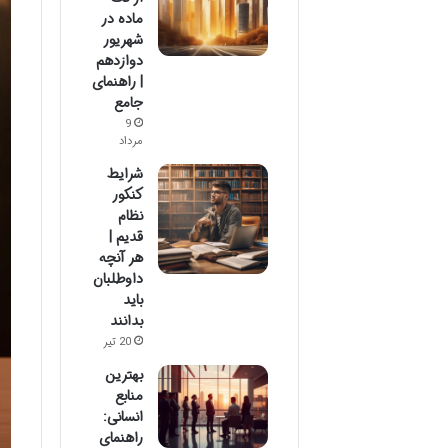
ماده در
شهریور
دوازدهم
| راهنمای
جامع
9
مرداد
شرایط
کنکور
نظام
قدیم |
هر آنچه
داوطلبان
باید
بدانند
20 تیر
بهترین
منابع
انسانی:
راهنمای