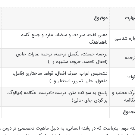
هارت
موضوع
معنی لغت، مترادف و متضاد، مفرد و جمع، کلمه
اژه شناسی
ناهماهنگ
ترجمه جملات، تکمیل ترجمه، ترجمه عبارات خاص
رجمه
(افعال ناقصه، حروف مشبهه و…)
تشخیص اعراب، صرف افعال، قواعد ساختاری (فاعل،
واعد
مفعول، حال، تمییز، استثناء و…)
رک مطلب و
پاسخ به سوالات متن، درست/نادرست، مکالمه (دیالوگ،
کالمه
پر کردن جای خالی)
جموع
ته مهم اینجاست که در رشته انسانی، به دلیل ماهیت تخصصی تر درس ع