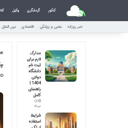
کنکور
گردشگری
وکیل
کتا
خبر روزانه
علمی و پزشکی
اقتصادی
بین الملل
مدارک
لازم برای
چگ
ثبت نام
دانشگاه
دولتی
1404 |
راهنمای
کامل
12
مرداد
شرایط
استفاده
از تک