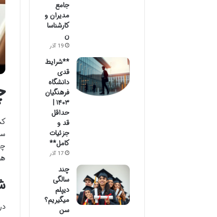
جامع
مدیران و
کارشناسا
ن
19 آذر
**شرایط
قدی
چ
دانشگاه
فرهنگیان
۱۴۰۳ |
حداقل
کس
قد و
جزئیات
سا
کامل**
چا
17 آذر
هو
چند
سالگی
ش
دیپلم
میگیریم؟
در
سن