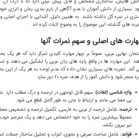
لش هایش، ساختاری مشخص و قابل پیش بینی دارد که با درک آن، راه
د. بسیاری از دانش آموزان با عدم آگاهی از بارم بندی، زمان و انرژی 
تری در نمره کل داشته باشند. به همین دلیل، آشنایی با اجزای اصلی و
ربه های گذشته، این موضوع را به وضوح اثبات کرده اند.
ارت های اصلی و سهم نمرات آنها
تحان نهایی عربی، عموماً بر چهار مهارت کلیدی تمرکز دارد که هر یک 
ند. این مهارت ها در واقع پایه های زبان عربی را تشکیل می دهند و تس
 کند. تجربه های بسیاری نشان داده که عدم توجه به هر یک از این ب
ه منجر شود و دانش آموز را از هدف نمره ۲۰ دور سازد.
واژه شناسی (لغات):
سهم قابل توجهی در ترجمه و درک مطلب دارد. بد
بی معنا می مانند و ارتباط با متن به طور کامل قطع می شود.
ترجمه:
شامل ترجمه از عربی به فارسی، تکمیل ترجمه و تشخیص مع
معمولاً بیشترین نمره را به خود اختصاص می دهد و یک مترجم خوب، قا
نیز بیرون بکشد.
قواعد:
شامل مباحث صرفی و نحوی، اعراب و تحلیل ساختار جملات اس