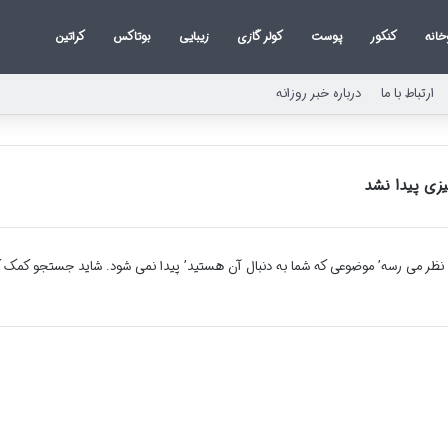
خانه
کنکور
پوست
کولر گازی
زیبایی
بوتاکس
کراتین
ارتباط با ما
درباره خبر روزانه
زی پیدا نشد
 نظر می رسه’ موضوعی که شما به دنبال آن هستید’ پیدا نمی شود. شاید جستجو کمک ک