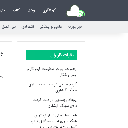
گردشگری
وکیل
کتاب
دارو
خبر روزانه
علمی و پزشکی
اقتصادی
بین الملل
چی
نظرات کاربران
رهام هراتی
در
تنظیمات کولر گازی
جنرال شکار
به
کریم خدایی
در
علت قیمت بالای
سینک آبشاری
پرهام روستایی
در
علت قیمت
بالای سینک آبشاری
شیدا خامنه ای
در
ارزان ترین
شرکت برای اجاره جرثقیل ۷ تن
کجاست؟ (جرثقیل نوین)