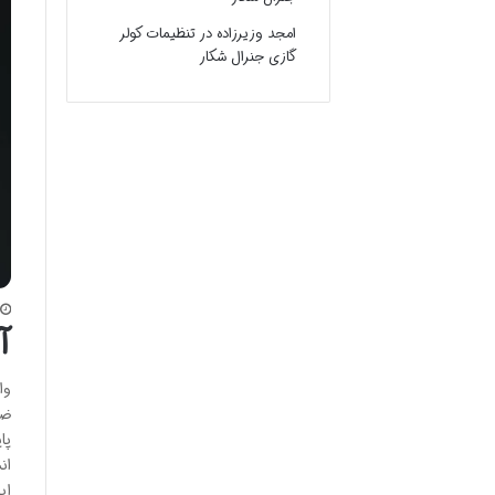
امجد وزیرزاده
در
تنظیمات کولر
گازی جنرال شکار
آ
وا
ضر
ان