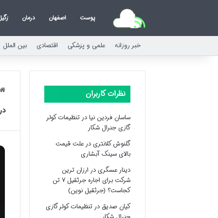
پوست
اصفهان
درمان
زگیل
خبر روزانه
علمی و پزشکی
اقتصادی
بین الملل
نظرات کاربران
در
ساسان فردین نیا
در
تنظیمات کولر
گازی جنرال شکار
گلنوش کلانتری
در
علت قیمت
بالای سینک آبشاری
دینار عسگری
در
ارزان ترین
شرکت برای اجاره جرثقیل ۷ تن
کجاست؟ (جرثقیل نوین)
کیان صدیق
در
تنظیمات کولر گازی
جنرال شکار