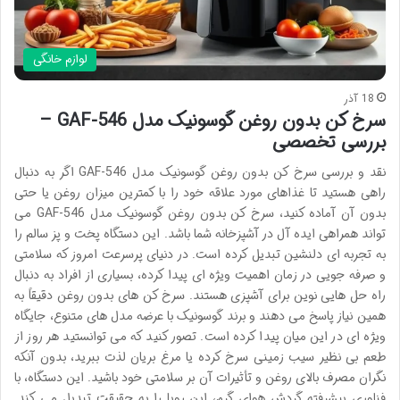
لوازم خانگی
18 آذر
سرخ کن بدون روغن گوسونیک مدل GAF-546 –
بررسی تخصصی
نقد و بررسی سرخ کن بدون روغن گوسونیک مدل GAF-546 اگر به دنبال
راهی هستید تا غذاهای مورد علاقه خود را با کمترین میزان روغن یا حتی
بدون آن آماده کنید، سرخ کن بدون روغن گوسونیک مدل GAF-546 می
تواند همراهی ایده آل در آشپزخانه شما باشد. این دستگاه پخت و پز سالم را
به تجربه ای دلنشین تبدیل کرده است. در دنیای پرسرعت امروز که سلامتی
و صرفه جویی در زمان اهمیت ویژه ای پیدا کرده، بسیاری از افراد به دنبال
راه حل هایی نوین برای آشپزی هستند. سرخ کن های بدون روغن دقیقاً به
همین نیاز پاسخ می دهند و برند گوسونیک با عرضه مدل های متنوع، جایگاه
ویژه ای در این میان پیدا کرده است. تصور کنید که می توانستید هر روز از
طعم بی نظیر سیب زمینی سرخ کرده یا مرغ بریان لذت ببرید، بدون آنکه
نگران مصرف بالای روغن و تأثیرات آن بر سلامتی خود باشید. این دستگاه، با
فناوری پیشرفته گردش هوای گرم، این رویا را به حقیقت تبدیل می کند.