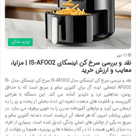
لوازم خانگی
17 مهر
نقد و بررسی سرخ کن اینسکای IS-AFOO2 | مزایا،
معایب و ارزش خرید
نقد و بررسی سرخ کن اینسکای مدل IS-AFOO2 سرخ کن اینسکای مدل IS-
AFOO2 انتخابی ایده آل برای آشپزی سالم و سریع است که با حداقل
روغن، غذاهایی ترد و دلپذیر آماده می کند. این دستگاه با طراحی
کاربرپسند و قابلیت های متعدد، تجربه ای لذت بخش از پخت و پز را به
ارمغان می آورد و نیازهای آشپزخانه مدرن را به خوبی برطرف می سازد. در
دنیای پرشتاب امروز، که هر لحظه آن ارزشمند است، دغدغه آشپزی سالم و
سریع به یکی از چالش های اصلی زندگی تبدیل شده است. بسیاری از افراد
به دنبال راهی هستند تا در کنار مشغله های روزمره، همچنان بتوانند از