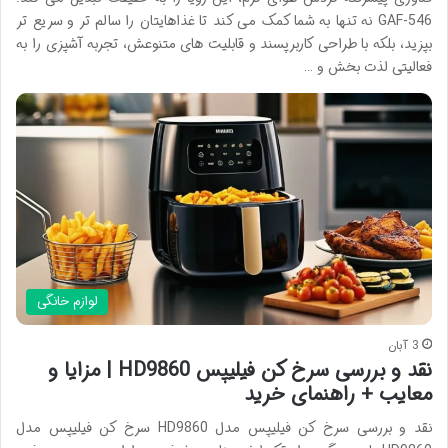
GAF-546 نه تنها به شما کمک می کند تا غذاهایتان را سالم تر و سریع تر
بپزید، بلکه با طراحی کاربرپسند و قابلیت های متنوعش، تجربه آشپزی را به
فعالیتی لذت بخش و …
لوازم خانگی
3 آبان
نقد و بررسی سرخ کن فیلیپس HD9860 | مزایا و
معایب + راهنمای خرید
نقد و بررسی سرخ کن فیلیپس مدل HD9860 سرخ کن فیلیپس مدل