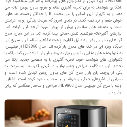
HD9860 با بهره گیری از تکنولوژی های پیشرفته و طراحی منحصربه فرد،
راهکاری هوشمندانه برای تجربه آشپزی سالم و سریع بدون روغن ارائه می
دهد و به کاربران این امکان را می بخشد تا با حداقل زحمت، غذاهایی
خوش طعم و ترد تهیه کنند. در دنیای امروز که سرعت زندگی رو به افزایش
است و دغدغه های سلامتی بیش از پیش مورد توجه قرار گرفته اند،
ابزارهای آشپزخانه هوشمند نقش حیاتی پیدا کرده اند. در این میان، سرخ
کن های بدون روغن به دلیل قابلیت پخت غذاهای سالم تر و سریع تر،
جایگاه ویژه ای در خانه های مدرن باز کرده اند. مدل HD9860 از فیلیپس،
نه تنها وعده های غذایی را بدون نیاز به روغن فراوان آماده می کند، بلکه با
تکنولوژی های هوشمند خود، تجربه آشپزی را به سطحی جدید ارتقا می
بخشد. این دستگاه با طراحی چشم نواز و عملکردی قدرتمند، به سرعت به
یکی از پرچمداران بازار سرخ کن های بدون روغن تبدیل شده است و
بسیاری از آشپزهای خانگی و حرفه ای را مجذوب خود کرده است. آشنایی
اولیه با سرخ کن فیلیپس مدل HD9860: طراحی و ساختار هنگامی که برای
اولین بار …