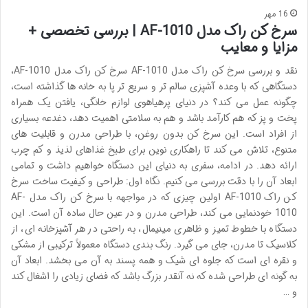
16 مهر
سرخ کن راک مدل AF-1010 | بررسی تخصصی +
مزایا و معایب
نقد و بررسی سرخ کن راک مدل AF-1010 سرخ کن راک مدل AF-1010،
دستگاهی که با وعده آشپزی سالم تر و سریع تر پا به خانه ها گذاشته است،
چگونه عمل می کند؟ در دنیای پرهیاهوی لوازم خانگی، یافتن یک همراه
پخت و پز که هم کارآمد باشد و هم به سلامتی اهمیت دهد، دغدعه بسیاری
از افراد است. این سرخ کن بدون روغن، با طراحی مدرن و قابلیت های
متنوع، تلاش می کند تا راهکاری نوین برای طبخ غذاهای لذیذ و کم چرب
ارائه دهد. در ادامه، سفری به دنیای این دستگاه خواهیم داشت و تمامی
ابعاد آن را با دقت بررسی می کنیم. نگاه اول: طراحی و کیفیت ساخت سرخ
کن راک AF-1010 اولین چیزی که در مواجهه با سرخ کن راک مدل AF-
1010 خودنمایی می کند، طراحی مدرن و در عین حال ساده آن است. این
دستگاه با خطوط تمیز و ظاهری مینیمال، به راحتی در هر آشپزخانه ای، از
کلاسیک تا مدرن، جای می گیرد. رنگ بندی دستگاه معمولاً ترکیبی از مشکی
و نقره ای است که جلوه ای شیک و همه پسند به آن می بخشد. ابعاد آن
به گونه ای طراحی شده که نه آنقدر بزرگ باشد که فضای زیادی را اشغال کند
و …