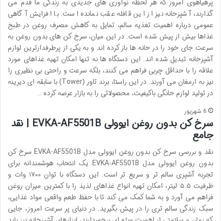
پرهیاهوی امروز که هر لحظه نوآوری های جدیدی به زندگی ما قدم می
گذارند، آشپزخانه نیز از این قافله عقب نمانده است. با افزایش آگاهی
عمومی درباره اهمیت تغذیه سالم، تمایل به کاهش مصرف روغن در طبخ
غذاها بیش از پیش شده است. در این میان، سرخ کن های بدون روغن به
سرعت جای خود را در خانه ها باز کرده اند و به یکی از پرطرفدارترین لوازم
آشپزخانه تبدیل شده اند. این دستگاه ها نه تنها امکان تهیه غذاهای مورد
علاقه را با حداقل چربی فراهم می کنند، بلکه سرعت و راحتی بی نظیری را
نیز به ارمغان می آورند. در این راستا، برند تاور (Tower) با سابقه ای دیرینه
در تولید لوازم خانگی باکیفیت، محصولاتی را به بازار عرضه کرده …
6 شهریور
سرخ کن بدون روغن ایوولی EVKA-AF5501B | نقد
جامع
نقد و بررسی سرخ کن بدون روغن ایوولی مدل EVKA-AF5501B سرخ کن
بدون روغن ایوولی مدل EVKA-AF5501B یک انتخاب هوشمندانه برای
تجربه آشپزی سالم تر و سریع تر است. این دستگاه با توان ۱۷۰۰ وات و
ظرفیت ۵.۵ لیتر، امکان تهیه انواع غذاهای لذیذ را با کمترین میزان روغن
فراهم می آورد و به شما کمک می کند تا با حفظ طعم واقعی مواد غذایی،
سبک زندگی سالم تری را در پیش بگیرید. در دنیای پر سرعت امروز، جایی
که زمان و سلامتی از اهمیت ویژه ای برخوردارند، ابزارهای آشپزخانه نیز باید