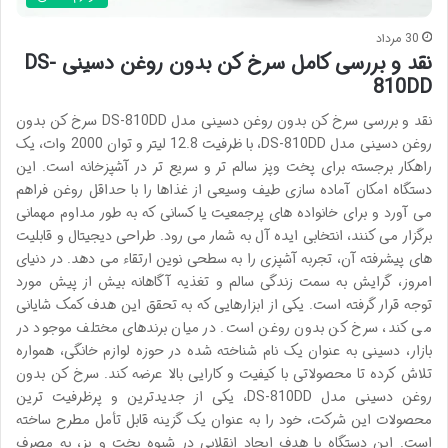
30 مرداد
نقد و بررسی کامل سرخ کن بدون روغن دسینی DS-
810DD
نقد و بررسی سرخ کن بدون روغن دسینی مدل DS-810DD سرخ کن بدون
روغن دسینی مدل DS-810DD، با ظرفیت 12.8 لیتر و توان 2000 وات، یک
راهکار برجسته برای پخت وپز سالم تر و سریع تر در آشپزخانه است. این
دستگاه امکان آماده سازی طیف وسیعی از غذاها را با حداقل روغن فراهم
می آورد و برای خانواده های پرجمعیت یا کسانی که به طور مداوم مهمانی
برگزار می کنند، انتخابی ایده آل به شمار می رود. طراحی دیجیتال و قابلیت
های پیشرفته آن، تجربه آشپزی را به سطحی نوین ارتقاء می دهد. در دنیای
امروز، گرایش به سمت زندگی سالم و تغذیه آگاهانه بیش از پیش مورد
توجه قرار گرفته است. یکی از ابزارهایی که به تحقق این هدف کمک شایانی
می کند، سرخ کن بدون روغن است. در میان برندهای مختلف موجود در
بازار، دسینی به عنوان یک نام شناخته شده در حوزه لوازم خانگی، همواره
تلاش کرده تا محصولاتی با کیفیت و کارایی بالا عرضه کند. سرخ کن بدون
روغن دسینی مدل DS-810DD، یکی از جدیدترین و پرظرفیت ترین
محصولات این شرکت، خود را به عنوان یک گزینه قابل تأمل مطرح ساخته
است. این دستگاه با هدف ایجاد انقلابی در شیوه پخت و پز، به مصرف