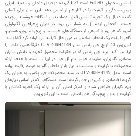
تماشای محتوای Full HD است که با گیرنده دیجیتال داخلی و مصرف انرژی
پایین، سادگی و کیفیت را در کنار هم ارائه می دهد. این مدل برای کسانی
که به دنبال یک تجربه تماشای قابل اعتماد بدون امکانات هوشمند پیچیده
هستند، انتخابی ایده آل به شمار می رود. در دنیای پرهیاهوی تکنولوژی
امروز که هر روز با انبوهی از دستگاه های هوشمند و پیچیده روبرو هستیم،
گاهی اوقات یک انتخاب ساده و در عین حال کارآمد می تواند گره گشا باشد.
تلویزیون 40 اینچ جی پلاس مدل GTV-40RH414N دقیقاً همین نقش را
ایفا می کند. برند جی پلاس که در حقیقت محصول تجربه و دانش سالیان
متمادی گلدیران، نماینده خوش نام ال جی در ایران، است، با هدف ارائه
محصولات با کیفیت و متناسب با نیاز بازار داخلی گام به عرصه رقابت نهاده
است. مدل GTV-40RH414N در سبد محصولات جی پلاس، به عنوان یک
گزینه اقتصادی و کاربردی جای گرفته است؛ دستگاهی که بر اساس نیازهای
پایه کاربران طراحی شده و تمرکز اصلی آن بر ارائه یک تجربه تماشای با
کیفیت و بدون پیچیدگی های اضافی است. با این تلویزیون، …