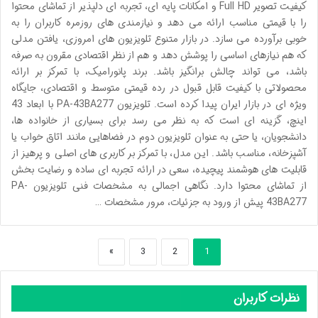
کیفیت تصویر Full HD و امکانات پایه ای، تجربه ای دلپذیر از تماشای محتوا
را با قیمتی مناسب ارائه می دهد و نیازمندی های روزمره کاربران را به
خوبی برآورده می سازد. در بازار متنوع تلویزیون های امروزی، یافتن مدلی
که هم نیازهای اساسی را پوشش دهد و هم از نظر اقتصادی مقرون به صرفه
باشد، می تواند چالش برانگیز باشد. برند پانورامیک، با تمرکز بر ارائه
محصولاتی با کیفیت قابل قبول در رده قیمتی متوسط و اقتصادی، جایگاه
ویژه ای در بازار ایران پیدا کرده است. تلویزیون PA-43BA277 با ابعاد 43
اینچ، گزینه ای است که به نظر می رسد برای بسیاری از خانواده ها،
دانشجویان، یا حتی به عنوان تلویزیون دوم در فضاهایی مانند اتاق خواب یا
آشپزخانه، مناسب باشد. این مدل، با تمرکز بر کاربری های اصلی و پرهیز از
قابلیت های هوشمند پیچیده، سعی در ارائه تجربه ای ساده و رضایت بخش
از تماشای محتوا دارد. نگاهی اجمالی به مشخصات فنی تلویزیون PA-
43BA277 پیش از ورود به جزئیات، مرور مشخصات …
»
3
2
1
نظرات کاربران