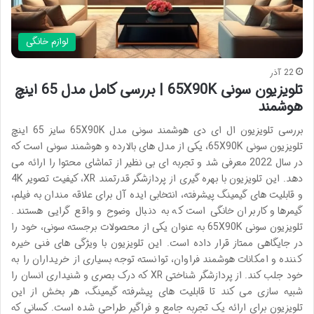
لوازم خانگی
22 آذر
تلویزیون سونی 65X90K | بررسی کامل مدل 65 اینچ
هوشمند
بررسی تلویزیون ال ای دی هوشمند سونی مدل 65X90K سایز 65 اینچ
تلویزیون سونی 65X90K، یکی از مدل های بالارده و هوشمند سونی است که
در سال 2022 معرفی شد و تجربه ای بی نظیر از تماشای محتوا را ارائه می
دهد. این تلویزیون با بهره گیری از پردازشگر قدرتمند XR، کیفیت تصویر 4K
و قابلیت های گیمینگ پیشرفته، انتخابی ایده آل برای علاقه مندان به فیلم،
گیمرها و کاربران خانگی است که به دنبال وضوح و واقع گرایی هستند.
تلویزیون سونی 65X90K به عنوان یکی از محصولات برجسته سونی، خود را
در جایگاهی ممتاز قرار داده است. این تلویزیون با ویژگی های فنی خیره
کننده و امکانات هوشمند فراوان، توانسته توجه بسیاری از خریداران را به
خود جلب کند. از پردازشگر شناختی XR که درک بصری و شنیداری انسان را
شبیه سازی می کند تا قابلیت های پیشرفته گیمینگ، هر بخش از این
تلویزیون برای ارائه یک تجربه جامع و فراگیر طراحی شده است. کسانی که