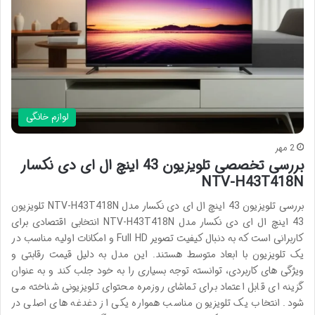
لوازم خانگی
2 مهر
بررسی تخصصی تلویزیون 43 اینچ ال ای دی نکسار
NTV-H43T418N
بررسی تلویزیون 43 اینچ ال ای دی نکسار مدل NTV-H43T418N تلویزیون
43 اینچ ال ای دی نکسار مدل NTV-H43T418N انتخابی اقتصادی برای
کاربرانی است که به دنبال کیفیت تصویر Full HD و امکانات اولیه مناسب در
یک تلویزیون با ابعاد متوسط هستند. این مدل به دلیل قیمت رقابتی و
ویژگی های کاربردی، توانسته توجه بسیاری را به خود جلب کند و به عنوان
گزینه ای قابل اعتماد برای تماشای روزمره محتوای تلویزیونی شناخته می
شود. انتخاب یک تلویزیون مناسب همواره یکی از دغدغه های اصلی در