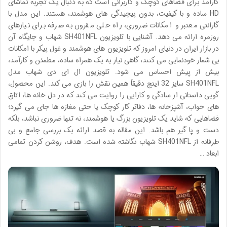
کارآمد برای فضاهای کوچک و کاربرانی است که به دنبال یک تجربه تماشای
HD ساده و با کیفیت، بدون پیچیدگی های هوشمند، هستند. این مدل با
گارانتی معتبر و امکانات ضروری، راه حلی مقرون به صرفه برای نیازهای
روزمره ارائه می دهد. آشنایی با تلویزیون SH401NFL شهاب و جایگاه آن
در بازار ایران در دنیای امروز که تلویزیون های هوشمند و غول پیکر با امکانات
بی شمار خودنمایی می کنند، گاهی نیاز به یک همراه ساده، مطمئن و کارآمد،
بیش از پیش احساس می شود. تلویزیون ال ای دی شهاب مدل
SH401NFL سایز 32 اینچ دقیقاً همین نقش را بازی می کند. این محصول،
گویی داستانی از سادگی و کارایی را روایت می کند که در دل خانه ها، اتاق
های خواب، آشپزخانه ها، دفاتر کار کوچک یا حتی مغازه ها جای می گیرد؛
فضاهایی که شاید یک تلویزیون بزرگ یا هوشمند، نه تنها ضروری نباشد، بلکه
دست و پا گیر هم باشد. این مقاله به قصد ارائه یک بررسی جامع و بی
طرفانه از SH401NFL شهاب نگاشته شده است. هدف، روشن کردن تمامی
ابعاد …