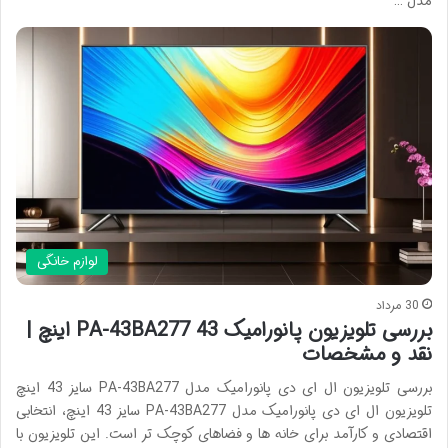
مدل …
لوازم خانگی
30 مرداد
بررسی تلویزیون پانورامیک PA-43BA277 43 اینچ |
نقد و مشخصات
بررسی تلویزیون ال ای دی پانورامیک مدل PA-43BA277 سایز 43 اینچ
تلویزیون ال ای دی پانورامیک مدل PA-43BA277 سایز 43 اینچ، انتخابی
اقتصادی و کارآمد برای خانه ها و فضاهای کوچک تر است. این تلویزیون با