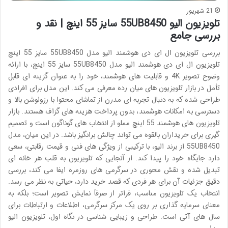
21 شهریور
تلویزیون الیو 55UB8450 سایز 55 اینچ | نقد و
بررسی جامع
بررسی تلویزیون ال ای دی هوشمند الیو مدل 55UB8450 سایز 55 اینچ
تلویزیون ال ای دی هوشمند الیو مدل 55UB8450 سایز 55 اینچ، با ارائه
وضوح تصویر 4K و قابلیت های هوشمند، خود را به عنوان گزینه ای قابل
تأمل در بازار تلویزیون های میان رده معرفی می کند. این مدل برای افرادی
طراحی شده که به دنبال تجربه ای مدرن از تماشای محتوا با رزولوشن بالا و
دسترسی به امکانات هوشمند، بدون پرداخت هزینه های گزاف هستند. بازار
تلویزیون های هوشمند 55 اینچ مملو از انتخاب های گوناگون است و تصمیم
گیری برای خریداران بالقوه می تواند چالش برانگیز باشد. در این میان، مدل
55UB8450 از برند الیو، با ترکیبی از ویژگی های فنی و قیمت رقابتی، سعی
دارد جایگاه خود را پیدا کند. از آنجایی که تلویزیون به قلب هر خانه ای
تبدیل شده و نقش محوری در سرگرمی های روزمره ایفا می کند، بررسی
دقیق جزئیات آن برای هر فردی که قصد خرید دارد، حیاتی به نظر می رسد.
انتخاب یک تلویزیون مناسب، فراتر از صرفاً نمایش تصویر است؛ بلکه به
معنای سرمایه گذاری بر روی یک مرکز سرگرمی، اطلاعات و ارتباطات برای
سال های آتی است. طراحی و زیبایی شناسی در نگاه اول، تلویزیون الیو