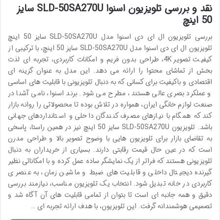
نقد و بررسی تلویزیون اسنوا SLD-50SA270U سایز
50 اینچ
بررسی تلویزیون ال ای دی اسنوا مدل SLD-50SA270U سایز 50 اینچ
تلویزیون ال ای دی اسنوا مدل SLD-50SA270U سایز 50 اینچ، با ترکیبی از
کیفیت تصویر 4K، طراحی بدون فریم و امکانات کاربردی، تجربه ای لذت
بخش از تماشای محتوا را ارائه می دهد. این مدل به عنوان گزینه ای
اقتصادی و باکیفیت برای کسانی که به دنبال تلویزیونی با قابلیت های اساسی
و عملکرد بصری عالی هستند، مطرح می شود. برند اسنوا، نامی آشنا در
صنعت لوازم خانگی ایران، همواره در تلاش بوده تا محصولاتی را روانه بازار
کند که همگام با نیازهای مصرف کنندگان داخلی و استانداردهای جهانی
باشد. تلویزیون SLD-50SA270U سایز 50 اینچ نیز در همین راستا، پاسخی
به تقاضای بازار برای تلویزیون هایی با وضوح تصویر بالا و طراحی مدرن
است که در عین حال قیمت رقابتی دارند. بسیاری از خریداران به دنبال
تلویزیونی هستند که فراتر از یک نمایشگر ساده عمل کرده و با امکاناتی نظیر
گیرنده دیجیتال داخلی و قابلیت های ضبط و ماشین زمان، به عنصری
کاربردی در خانه تبدیل شود. انتخاب یک تلویزیون مناسب، نیازمند بررسی
دقیق و همه جانبه ای است تا بتوان از تمامی قابلیت های آن آگاه شد و
تصمیمی هوشمندانه گرفت. این تلویزیون، با هدف ارائه تجربه ای …