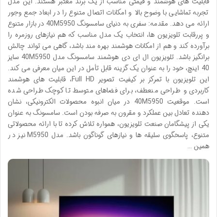
قابلیت های هوشمند و قیمتی مناسب از یک برند معتبر هستند. این مدل
تجربه تماشایی با وضوح بالا و امکانات اتصال متنوع را در ابعاد جمع وجور
ارائه می دهد. مقدمه: سفری به دنیای سامسونگ 40M5950 در بازار متنوع
و پررقابت تلویزیون ها، انتخاب یک مدل مناسب که هم نیازهای روزمره را
برآورده کند و هم از امکانات هوشمند بهره مند باشد، گاهی می تواند چالش
برانگیز باشد. تلویزیون ال ای دی هوشمند سامسونگ مدل 40M5950 سایز
40 اینچ، خود را به عنوان یک گزینه قابل تأمل در این میان معرفی می کند.
این تلویزیون با تمرکز بر کیفیت تصویر Full HD، قابلیت های هوشمند
کاربردی و طراحی منعطف، برای فضاهای متوسط تا کوچک طراحی شده
است. موقعیت 40M5950 در میان انبوه محصولات الکترونیکی، نشان
دهنده تعادل بین عملکرد و مقرون به صرفه بودن است. سامسونگ به عنوان
یکی از پیشگامان صنعت تلویزیون، همواره تلاش کرده تا با ارائه محصولاتی
متنوع، پاسخگوی سلیقه ها و نیازهای گوناگون باشد. مدل M5950 نیز در
همین …