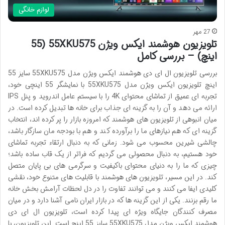
لوازم خانگی
27 مهر
تلویزیون هوشمند ایکس ویژن 55XKU575 (55
اینچ) – بررسی کامل
بررسی تلویزیون ال ای دی هوشمند ایکس ویژن مدل 55XKU575 سایز 55
اینچ تلویزیون ایکس ویژن مدل 55XKU575 با نمایشگر 55 اینچی خود،
تجربه ای عمیق از تماشای محتوای 4K را با سیستم عامل اندروید و پنل IPS
ارائه می دهد و آن را به گزینه ای جذاب برای خانه ها تبدیل کرده است. در
میان انبوهی از تلویزیون های هوشمند که امروزه بازار را پر کرده اند، انتخاب
گزینه ای که هم نیازهای ما را برآورده کند و هم با بودجه مان سازگار باشد،
چالشی شیرین محسوب می شود. زمانی که به دنبال ارتقاء تجربه تماشای
خود هستیم، به دنبال محصولی می گردیم که فراتر از یک قاب ساده باشد؛
چیزی که ما را به دنیای محتوای باکیفیت و سرگرمی های بی پایان متصل
کند. در این مسیر، تلویزیون های هوشمند با قابلیت های متنوع خود، نقشی
کلیدی ایفا می کنند و می توانند تفاوت را در دل لحظات آرامش بخش خانه
ما رقم بزنند. یکی از این گزینه ها که در بازار ایران نامی آشنا دارد و در میان
مصرف کنندگان جایگاه ویژه ای پیدا کرده است، تلویزیون ال ای دی
هوشمند ایکس ویژن مدل 55XKU575 سایز 55 اینچ است. این تلویزیون، با