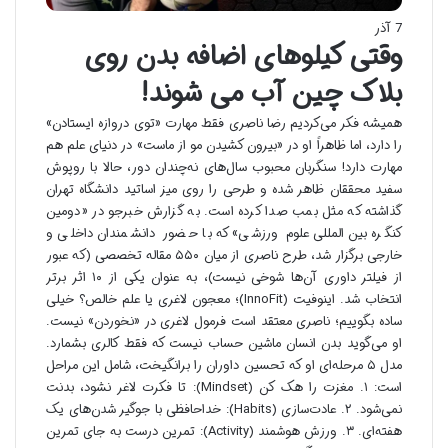
7 آذر
وقتی کیلوهای اضافه بدن روی
بلاک چین آب می شوند!
همیشه فکر می‌کردیم رضا ناصری فقط مهارت «توی دروازه ایستادن»
را دارد، اما ظاهراً او در «بیرون کشیدن مو از ماست» در دنیای علم هم
مهارت دارد! سنگربان محبوب سال‌های نه‌چندان دور، حالا با روپوش
سفید محققان ظاهر شده و طرحی را روی میز اساتید دانشگاه تهران
گذاشته که مثل بمب صدا کرده است. به گزارش خبرجو در «دومین
کنگره بین‌المللی علوم ورزشی» که با حضور دانشمندان داخلی و
خارجی برگزار شد، طرح ناصری از میان ۵۵۰ مقاله تخصصی (که عبور
از فیلتر داوری آن‌ها شوخی نیست)، به عنوان یکی از ۱۰ اثر برتر
انتخاب شد. اینوفیت (InnoFit)؛ معجون لاغری یا علم خالص؟ خیلی
ساده بگوییم؛ ناصری معتقد است فرمول لاغری در «نخوردن» نیست.
او می‌گوید بدن انسان ماشین حساب نیست که فقط کالری بشمارد.
مدل ۵ مرحله‌ای او که تحسین داوران را برانگیخت، شامل این مراحل
است: ۱. مغزت را هک کن (Mindset): تا فکرت لاغر نشود، بدنت
نمی‌شود. ۲. عادت‌سازی (Habits): خداحافظی با جوگیر شدن‌های یک
هفته‌ای. ۳. ورزش هوشمند (Activity): تمرین درست به جای تمرین