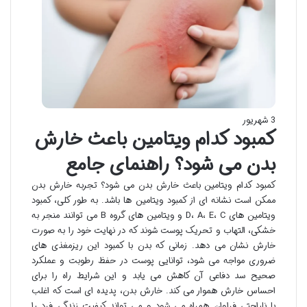
3 شهریور
کمبود کدام ویتامین باعث خارش
بدن می شود؟ راهنمای جامع
کمبود کدام ویتامین باعث خارش بدن می شود؟ تجربه خارش بدن
ممکن است نشانه ای از کمبود ویتامین ها باشد. به طور کلی، کمبود
ویتامین های D، A، E، C و ویتامین های گروه B می توانند منجر به
خشکی، التهاب و تحریک پوست شوند که در نهایت خود را به صورت
خارش نشان می دهد. زمانی که بدن با کمبود این ریزمغذی های
ضروری مواجه می شود، توانایی پوست در حفظ رطوبت و عملکرد
صحیح سد دفاعی آن کاهش می یابد و این شرایط راه را برای
احساس خارش هموار می کند. خارش بدن، پدیده ای است که اغلب
با ناراحتی فراوان همراه می شود و می تواند کیفیت زندگی فرد را