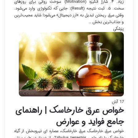
زیاد. ۴. شارژ انگیزه (Motivation): سوخت روانی برای روزهای
سخت. ۵. ثبت نتیجه (Result): جایی که تکنولوژی وارد می‌شود.
وقتی عرق ریختن تبدیل به «ارز دیجیتال» می‌شود! شاید عجیب‌ترین
و جذاب‌ترین بخش …
پزشکی
17 آبان
خواص عرق خارخاسک | راهنمای
جامع فواید و عوارض
خواص عرق خارخاسک عرق خارخاسک، عصاره ای نیروبخش از گیاه
خارخاسک با نام علمی Tribulus terrestris، از دیرباز در طب سنتی