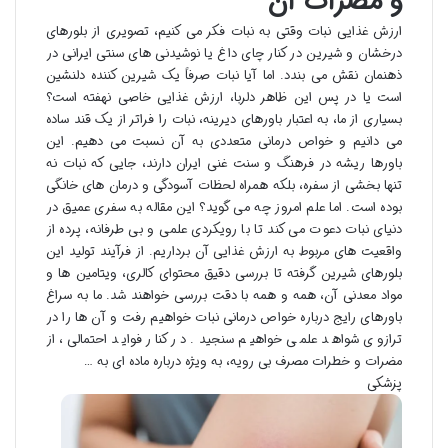
و مضرات آن
ارزش غذایی نبات وقتی به نبات فکر می کنیم، تصویری از بلورهای
درخشان و شیرین در کنار چای داغ یا نوشیدنی های سنتی ایرانی در
ذهنمان نقش می بندد. اما آیا نبات صرفاً یک شیرین کننده دلنشین
است یا در پس این ظاهر دلربا، ارزش غذایی خاصی نهفته است؟
بسیاری از ما، به اعتبار باورهای دیرینه، نبات را فراتر از یک قند ساده
می دانیم و خواص درمانی متعددی به آن نسبت می دهیم. این
باورها ریشه در فرهنگ و سنت غنی ایران دارند، جایی که نبات نه
تنها بخشی از سفره، بلکه همراه لحظات آسودگی و درمان های خانگی
بوده است. اما علم امروز چه می گوید؟ این مقاله به سفری عمیق در
دنیای نبات دعوت می کند تا با رویکردی علمی و بی طرفانه، پرده از
واقعیت های مربوط به ارزش غذایی آن برداریم. از فرآیند تولید این
بلورهای شیرین گرفته تا بررسی دقیق محتوای کالری، ویتامین ها و
مواد معدنی آن، همه و همه با دقت بررسی خواهند شد. ما به سراغ
باورهای رایج درباره خواص درمانی نبات خواهیم رفت و آن ها را در
ترازوی شواهد علمی خواهیم سنجید. در کنار فواید احتمالی، از
مضرات و خطرات مصرف بی رویه، به ویژه درباره ماده ای به …
پزشکی