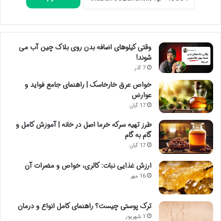
وقتی کیلوهای اضافه بدن روی بلاک چین آب می
شوند!
7 آذر
خواص عرق خارخاسک | راهنمای جامع فواید و
عوارض
17 آبان
طرز تهیه سرکه خرما اصل در خانه | آموزش کامل و
گام به گام
17 آبان
ارزش غذایی نبات: کالری، خواص و مضرات آن
16 مهر
ترک پوستی چیست؟ راهنمای کامل انواع و درمان
1 شهریور