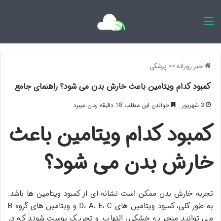
اخبار روزانه
خبر روزانه
>>
پزشکی
کمبود کدام ویتامین باعث خارش بدن می شود؟ راهنمای جامع
3 شهریور
خواندن این مطلب 18 دقیقه زمان میبرد
کمبود کدام ویتامین باعث
خارش بدن می شود؟
تجربه خارش بدن ممکن است نشانه ای از کمبود ویتامین ها باشد.
به طور کلی، کمبود ویتامین های D، A، E، C و ویتامین های گروه B
می توانند منجر به خشکی، التهاب و تحریک پوست شوند که در