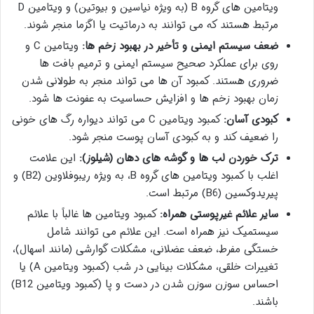
ویتامین های گروه B (به ویژه نیاسین و بیوتین) و ویتامین D
مرتبط هستند که می توانند به درماتیت یا اگزما منجر شوند.
ضعف سیستم ایمنی و تأخیر در بهبود زخم ها:
ویتامین C و
روی برای عملکرد صحیح سیستم ایمنی و ترمیم بافت ها
ضروری هستند. کمبود آن ها می تواند منجر به طولانی شدن
زمان بهبود زخم ها و افزایش حساسیت به عفونت ها شود.
کبودی آسان:
کمبود ویتامین C می تواند دیواره رگ های خونی
را ضعیف کند و به کبودی آسان پوست منجر شود.
ترک خوردن لب ها و گوشه های دهان (شیلوز):
این علامت
اغلب با کمبود ویتامین های گروه B، به ویژه ریبوفلاوین (B2) و
پیریدوکسین (B6) مرتبط است.
سایر علائم غیرپوستی همراه:
کمبود ویتامین ها غالباً با علائم
سیستمیک نیز همراه است. این علائم می توانند شامل
خستگی مفرط، ضعف عضلانی، مشکلات گوارشی (مانند اسهال)،
تغییرات خلقی، مشکلات بینایی در شب (کمبود ویتامین A) یا
احساس سوزن سوزن شدن در دست و پا (کمبود ویتامین B12)
باشند.