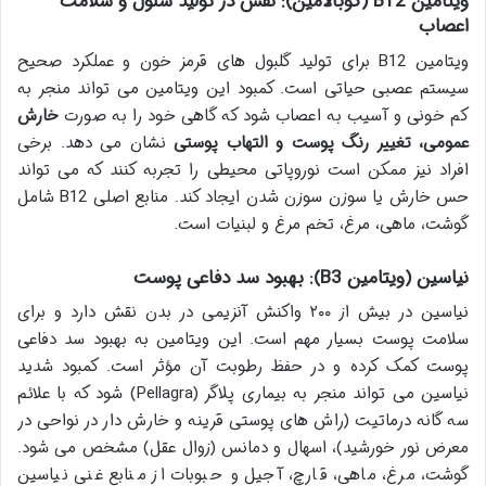
ویتامین B12 (کوبالامین): نقش در تولید سلول و سلامت
اعصاب
ویتامین B12 برای تولید گلبول های قرمز خون و عملکرد صحیح
سیستم عصبی حیاتی است. کمبود این ویتامین می تواند منجر به
کم خونی و آسیب به اعصاب شود که گاهی خود را به صورت
خارش
عمومی، تغییر رنگ پوست و التهاب پوستی
نشان می دهد. برخی
افراد نیز ممکن است نوروپاتی محیطی را تجربه کنند که می تواند
حس خارش یا سوزن سوزن شدن ایجاد کند. منابع اصلی B12 شامل
گوشت، ماهی، مرغ، تخم مرغ و لبنیات است.
نیاسین (ویتامین B3): بهبود سد دفاعی پوست
نیاسین در بیش از ۲۰۰ واکنش آنزیمی در بدن نقش دارد و برای
سلامت پوست بسیار مهم است. این ویتامین به بهبود سد دفاعی
پوست کمک کرده و در حفظ رطوبت آن مؤثر است. کمبود شدید
نیاسین می تواند منجر به بیماری پلاگر (Pellagra) شود که با علائم
سه گانه درماتیت (راش های پوستی قرینه و خارش دار در نواحی در
معرض نور خورشید)، اسهال و دمانس (زوال عقل) مشخص می شود.
گوشت، مرغ، ماهی، قارچ، آجیل و حبوبات از منابع غنی نیاسین