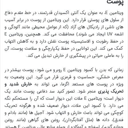
پوست
ویتامین E، به عنوان یک آنتی اکسیدان قدرتمند، در خط مقدم دفاع
از سلول های پوستی قرار دارد. این ویتامین از پوست در برابر آسیب
های ناشی از رادیکال های آزاد (که از عوامل محیطی مانند آلودگی و
اشعه UV ایجاد می شوند) محافظت می کند. همچنین، ویتامین E
در حفظ رطوبت و الاستیسیته پوست نقش دارد و به کاهش التهاب
کمک می کند. این توانایی در حفظ یکپارچگی و سلامت پوست، آن
را به عاملی حیاتی در پیشگیری از خارش تبدیل می کند.
زمانی که بدن با کمبود ویتامین E روبرو می شود، پوست بیشتر در
معرض خشکی، حساسیت و قرمزی قرار می گیرد. این وضعیت به
ویژه در پوست های مستعد اگزما، می تواند به
خارش شدید و
تحریک پذیری
منجر شود. تصور کنید سد دفاعی پوست مانند یک
دیوار است؛ ویتامین E ملات این دیوار است که آن را مستحکم نگه
می دارد. با کمبود این ملات، دیوار ضعیف شده و هرگونه تحریک
کوچکی می تواند باعث خارش و التهاب شود. آجیل ها (مانند بادام و
فندق)، دانه ها (مثل آفتابگردان)، روغن های گیاهی (مانند روغن
جوانه گندم)، اسفناج و آووکادو از جمله منابع عالی ویتامین E هستند