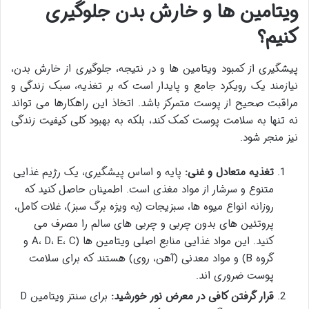
ویتامین ها و خارش بدن جلوگیری
کنیم؟
پیشگیری از کمبود ویتامین ها و در نتیجه، جلوگیری از خارش بدن،
نیازمند یک رویکرد جامع و پایدار است که بر تغذیه، سبک زندگی و
مراقبت صحیح از پوست متمرکز باشد. اتخاذ این راهکارها می تواند
نه تنها به سلامت پوست کمک کند، بلکه به بهبود کلی کیفیت زندگی
نیز منجر شود.
تغذیه متعادل و غنی:
پایه و اساس پیشگیری، یک رژیم غذایی
متنوع و سرشار از مواد مغذی است. اطمینان حاصل کنید که
روزانه انواع میوه ها، سبزیجات (به ویژه برگ سبز)، غلات کامل،
پروتئین های بدون چربی و چربی های سالم را مصرف می
کنید. این مواد غذایی منابع اصلی ویتامین ها (A، D، E، C و
گروه B) و مواد معدنی (آهن، روی) هستند که برای سلامت
پوست ضروری اند.
قرار گرفتن کافی در معرض نور خورشید:
برای سنتز ویتامین D