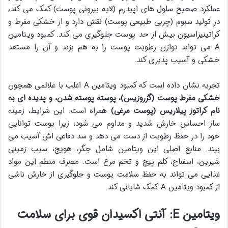
عملکرد صحیح سلول های اپیدرم (لایه بیرونی پوست) کمک می کند،
در تولید سبوم (چربی طبیعی پوست) نقش دارد و از خشکی مفرط و
کراتینیزاسیون بیش از حد پوست جلوگیری می کند. کمبود ویتامین
A می تواند توازن رطوبت پوست را به هم بزند و آن را مستعد
خشکی و آسیب پذیری کند.
تجربه نشان داده است که کمبود ویتامین A اغلب با علائمی همچون
خشکی مفرط پوست (گزروزیس)، پوسته پوسته شدن، و پدیده ای به
نام کراتوز پیلاریس (پوست مرغی)
همراه است. این شرایط، زمینه
ساز احساس خارش شدید و مداوم می شود، زیرا پوست توانایی
خود را در حفظ رطوبت از دست می دهد و سد دفاعی اش آسیب می
بیند. منابع اصلی این ویتامین شامل جگر، هویج، سیب زمینی
شیرین، اسفناج، کلم پیچ و تخم مرغ است. مصرف منظم این مواد
غذایی می تواند به حفظ سلامت پوست و جلوگیری از خارش ناشی
از کمبود ویتامین A کمک شایانی کند.
ویتامین E: آنتی اکسیدان قوی برای سلامت