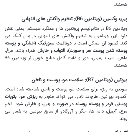
هستند.
پیریدوکسین (ویتامین B6): تنظیم واکنش های التهابی
ویتامین B6 در متابولیسم پروتئین ها و عملکرد سیستم ایمنی نقش
دارد. این ویتامین به تنظیم واکنش های التهابی در بدن کمک می
کند. کمبود آن ممکن است با
درماتیت سبورئیک (خشکی و پوسته
پوسته شدن پوست سر و صورت)، التهاب و خارش
همراه باشد. مرغ،
ماهی، سیب زمینی، موز و غلات کامل منابع خوبی از ویتامین B6
هستند.
بیوتین (ویتامین B7): سلامت مو، پوست و ناخن
بیوتین به ویژه برای سلامت مو، پوست و ناخن شناخته شده است.
کمبود بیوتین، هرچند نادر، می تواند منجر به
ریزش مو، بثورات
پوستی قرمز و پوسته پوسته در صورت و بدن، و خارش
شود. تخم
مرغ، آجیل، دانه ها، جگر و آووکادو از منابع بیوتین به شمار می
روند.