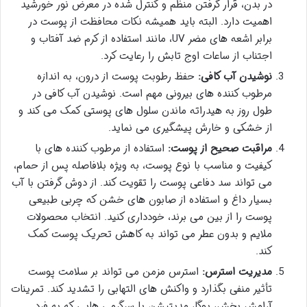
در بدن، قرار گرفتن منظم و کنترل شده در معرض نور خورشید
اهمیت دارد. البته باید همیشه نکات محافظت از پوست در
برابر اشعه های مضر UV، مانند استفاده از کرم ضد آفتاب و
اجتناب از ساعات اوج تابش را رعایت کرد.
نوشیدن آب کافی:
حفظ رطوبت پوست از درون، به اندازه
مرطوب کننده های بیرونی مهم است. نوشیدن آب کافی در
طول روز به هیدراته ماندن سلول های پوستی کمک می کند و
از خشکی و خارش پیشگیری می نماید.
مراقبت صحیح از پوست:
استفاده از مرطوب کننده های با
کیفیت و مناسب با نوع پوست، به ویژه بلافاصله پس از حمام،
می تواند سد دفاعی پوست را تقویت کند. از دوش گرفتن با آب
بسیار داغ و استفاده از صابون های خشن که چربی طبیعی
پوست را از بین می برند، خودداری کنید. انتخاب محصولات
ملایم و بدون عطر می تواند به کاهش تحریک پوست کمک
کند.
مدیریت استرس:
استرس مزمن می تواند بر سلامت پوست
تأثیر منفی بگذارد و واکنش های التهابی را تشدید کند. تمرینات
آرامش بخش، یوگا، مدیتیشن یا سرگرمی هایی که به فرد