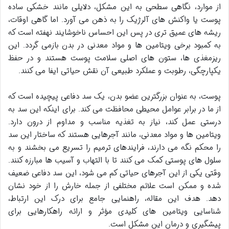
از موارد، نگاهی سطحی به این مشکل، دلایلی مانند خشکی ساده
پوست یا واکنش های آلرژیک را به ذهن می آورد. اما گاهی اوقات،
ریشه های عمیق تری در پس این احساس ناخوشایند نهفته است که
به کمبود برخی ویتامین ها و مواد معدنی در بدن بازمی گردد. این
ریزمغذی ها، ستون های اصلی سلامت پوست هستند و در حفظ
یکپارچگی، رطوبت و عملکرد طبیعی آن نقش حیاتی ایفا می کنند.
پوست، به عنوان بزرگترین عضو بدن، یک سد دفاعی پیچیده است که
از ما در برابر عوامل محیطی محافظت می کند. برای اینکه این سد به
درستی عمل کند، نیاز به تغذیه مناسب و مداوم از درون دارد.
ویتامین ها و مواد معدنی، مانند آجرهایی هستند که ساختار این سد
را محکم نگه می دارند، فرایندهای ترمیم را تسریع می بخشند و به
سلول های پوستی کمک می کنند تا با التهاب و آسیب ها مبارزه کنند.
وقتی یکی از این آجرهای حیاتی کم می شود، این سد دفاعی ضعیف
شده و ممکن است علائم مختلفی از جمله خارش را از خود نشان
دهد. هدف این مقاله، راهنمایی جامع برای درک این ارتباط،
شناسایی ویتامین های کلیدی مؤثر و ارائه راهکارهایی برای
پیشگیری و درمان این مشکل است.