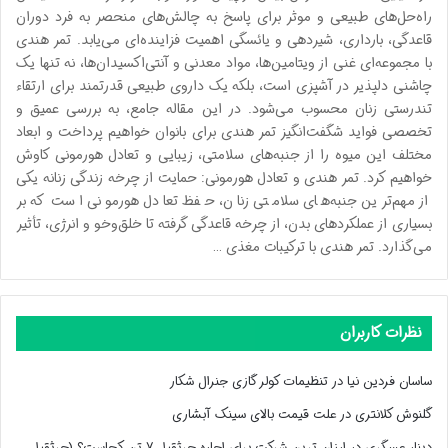
راه‌حل‌های طبیعی و موثر برای پاسخ به چالش‌های منحصر به فرد دوران
قاعدگی، بارداری، شیردهی و یائسگی اهمیت فزاینده‌ای می‌یابد. تمر هندی
با مجموعه‌ای غنی از ویتامین‌ها، مواد معدنی و آنتی‌اکسیدان‌ها، نه تنها یک
چاشنی دلپذیر در آشپزی است، بلکه یک داروی طبیعی قدرتمند برای ارتقاء
تندرستی زنان محسوب می‌شود. در این مقاله جامع، به بررسی عمیق و
تخصصی فواید شگفت‌انگیز تمر هندی برای بانوان خواهیم پرداخت و ابعاد
مختلف این میوه را از جنبه‌های سلامتی، زیبایی و تعادل هورمونی کاوش
خواهیم کرد. تمر هندی و تعادل هورمونی: حمایت از چرخه زندگی زنانه یکی
از مهم‌ترین جنبه‌های سلامتی زنان، حفظ تعادل هورمونی است که بر
بسیاری از عملکردهای بدن، از چرخه قاعدگی گرفته تا خلق‌وخو و انرژی، تأثیر
می‌گذارد. تمر هندی با ترکیبات مغذی …
نظرات کاربران
ساسان فردین نیا
در
تنظیمات کولر گازی جنرال شکار
گلنوش کلانتری
در
علت قیمت بالای سینک آبشاری
دینار عسگری
در
ارزان ترین شرکت برای اجاره جرثقیل ۷ تن کجاست؟ (جرثقیل