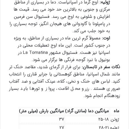
ژوئیه:
اوج گرما در اسپانیاست. دما در بسیاری از مناطق
مرکزی و جنوبی به بالاترین حد خود می رسد. قیمت ها
افزایش و شلوغی به اوج می رسد. فستیوال سن فرمین
در پامپلونا با گاودوانی های هیجان انگیز، توجه بسیاری را
به خود جلب می کند.
اوت:
معمولاً گرم ترین ماه در بسیاری از مناطق، به ویژه
در جنوب کشور است. این ماه اوج تعطیلات محلی در
اسپانیا نیز هست. فستیوال مشهور La Tomatina در
بونیول با نبرد گوجه فرنگی ها برگزار می شود.
نکات سفر در تابستان:
برای فرار از گرمای شدید، مقاصد خنک تر
مانند شمال اسپانیا، مناطق کوهستانی یا جزایر قناری را انتخاب
کنید. لباس های خنک و نخی، کلاه، عینک آفتابی و ضد آفتاب
ضروری هستند. رزرو محل اقامت، پرواز و تورها باید بسیار
زودهنگام انجام شود.
ماه
میانگین دما (سانتی گراد)
میانگین بارش (میلی متر)
ژوئن
۲۵-۱۸
۳۷
ژوئیه
۲۸-۲۱
۲۷