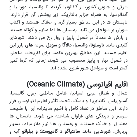
شرقی و جنوبی کشور، از کاتالونیا گرفته تا والنسیا، مورسیا و
آندالوسیا، به همراه جزایر بالئاریک، زیر پوشش آن قرار دارند.
تابستان ها در این مناطق بسیار گرم و خشک هستند و آفتاب
سوزان بر سواحل می تابد. زمستان ها اما ملایم و کوتاه هستند
و بارش ها عمدتاً در فصول پاییز و بهار رخ می دهند. شهرهای
کلیدی مانند
بارسلونا، والنسیا، مالاگا و سویل
نمونه های بارز این
اقلیم هستند. این مناطق بهترین مقصد برای تفریحات ساحلی
در فصول بهار و پاییز محسوب می شوند، زمانی که گرما کمی
کمتر است و سواحل هنوز شلوغ نشده اند.
اقلیم اقیانوسی (Oceanic Climate)
شمال و شمال غربی اسپانیا، شامل مناطقی چون گالیسیا،
آستوریاس، کانتابریا و باسک، تحت تأثیر اقلیم اقیانوسی قرار
دارند. این مناطق در تضاد کامل با اقلیم مدیترانه ای، با طبیعت
سرسبز و بارندگی های فراوان شناخته می شوند. تابستان ها
معتدل و خنک هستند و زمستان ها نیز ملایم اما بسیار
پربارش. شهرهایی مانند
سانتیاگو د کامپوستلا و بیلبائو
آب و