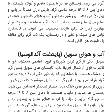
گراد می رسد. زمستان ها در بارسلونا ملایم و کوتاه هستند، با
دمای بین ۶ تا ۱۴ درجه سانتی گراد. بارش باران عمدتاً در پاییز و
بهار رخ می دهد. این شهر به دلیل آب و هوای دلنشین خود، در
تمام طول سال مقصد جذابی است، اگرچه ماه مه و سپتامبر از
بهترین زمان ها برای بازدید محسوب می شوند. در تابستان،
لباس های سبک و نخی و در زمستان، یک کت گرم برای مقابله
با رطوبت هوا کافی است.
آب و هوای سویل (پایتخت آندالوسیا)
سویل، یکی از گرم ترین شهرهای اروپا، اقلیمی مدیترانه ای با
تأثیرات قوی از شمال آفریقا دارد. تابستان های سویل بسیار گرم
و خشک هستند، با دماهایی که به طور مکرر از ۴۰ درجه سانتی
گراد فراتر می روند. این گرما به دلیل موقعیت داخلی شهر و
دوری از نسیم های خنک دریا، بسیار شدیدتر احساس می شود.
زمستان ها ملایم و دلپذیر هستند، با دمای بین ۸ تا ۱۶ درجه
سانتی گراد. پاییز و بهار، با آب و هوای مطبوع، بهترین زمان
برای بازدید از سویل و لذت بردن از زیبایی های آن هستند. در
تابستان، باید تدابیر ویژه ای برای مقابله با گرما اندیشید، از