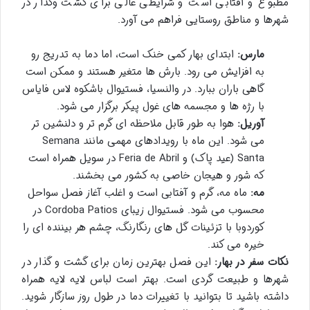
مطبوع و آفتابی است و شرایطی عالی برای گشت وگذار در
شهرها و مناطق روستایی فراهم می آورد.
مارس:
ابتدای بهار کمی خنک است، اما دما به تدریج رو
به افزایش می رود. بارش ها متغیر هستند و ممکن است
گاهی باران ببارد. در والنسیا، فستیوال باشکوه لاس فایاس
با رژه ها و مجسمه های غول پیکر برگزار می شود.
آوریل:
هوا به طور قابل ملاحظه ای گرم تر و دلنشین تر
می شود. این ماه با رویدادهای مهمی مانند Semana
Santa (عید پاک) و Feria de Abril در سویل همراه است
که شور و هیجان خاصی به کشور می بخشند.
مه:
ماه مه، گرم و آفتابی است و اغلب آغاز فصل سواحل
محسوب می شود. فستیوال زیبای Cordoba Patios در
کوردوبا با تزئینات گل های رنگارنگ، چشم هر بیننده ای را
خیره می کند.
نکات سفر در بهار:
این فصل بهترین زمان برای گشت و گذار در
شهرها و طبیعت گردی است. بهتر است لباس لایه لایه همراه
داشته باشید تا بتوانید با تغییرات دما در طول روز سازگار شوید.