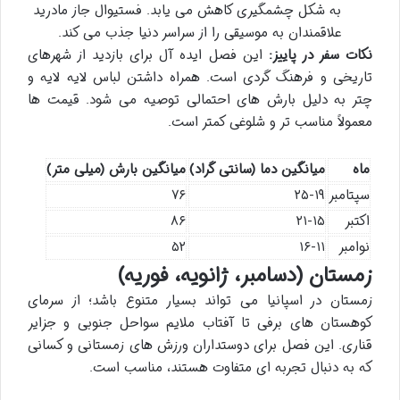
به شکل چشمگیری کاهش می یابد. فستیوال جاز مادرید
علاقمندان به موسیقی را از سراسر دنیا جذب می کند.
نکات سفر در پاییز:
این فصل ایده آل برای بازدید از شهرهای
تاریخی و فرهنگ گردی است. همراه داشتن لباس لایه لایه و
چتر به دلیل بارش های احتمالی توصیه می شود. قیمت ها
معمولاً مناسب تر و شلوغی کمتر است.
ماه
میانگین دما (سانتی گراد)
میانگین بارش (میلی متر)
سپتامبر
۲۵-۱۹
۷۶
اکتبر
۲۱-۱۵
۸۶
نوامبر
۱۶-۱۱
۵۲
زمستان (دسامبر، ژانویه، فوریه)
زمستان در اسپانیا می تواند بسیار متنوع باشد؛ از سرمای
کوهستان های برفی تا آفتاب ملایم سواحل جنوبی و جزایر
قناری. این فصل برای دوستداران ورزش های زمستانی و کسانی
که به دنبال تجربه ای متفاوت هستند، مناسب است.