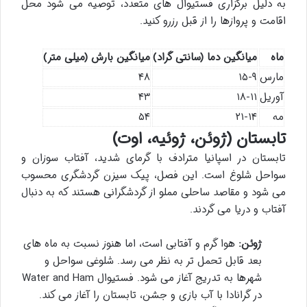
به دلیل برگزاری فستیوال های متعدد، توصیه می شود محل
اقامت و پروازها را از قبل رزرو کنید.
ماه
میانگین دما (سانتی گراد)
میانگین بارش (میلی متر)
مارس
۱۵-۹
۴۸
آوریل
۱۸-۱۱
۴۳
مه
۲۱-۱۴
۵۴
تابستان (ژوئن، ژوئیه، اوت)
تابستان در اسپانیا مترادف با گرمای شدید، آفتاب سوزان و
سواحل شلوغ است. این فصل، پیک سیزن گردشگری محسوب
می شود و مقاصد ساحلی مملو از گردشگرانی هستند که به دنبال
آفتاب و دریا می گردند.
ژوئن:
هوا گرم و آفتابی است، اما هنوز نسبت به ماه های
بعد قابل تحمل تر به نظر می رسد. شلوغی سواحل و
شهرها به تدریج آغاز می شود. فستیوال Water and Ham
در گرانادا با آب بازی و جشن، تابستان را آغاز می کند.