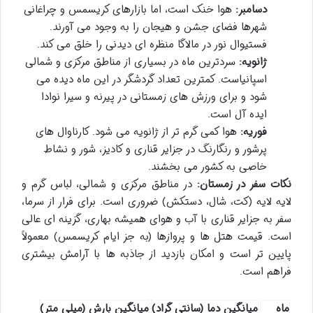
دسامبر:
هوا خنک است، اما بازارهای کریسمس و چراغانی
شهرها فضای جشن و هیجان را به وجود می آورند.
فستیوال نور در مالاگا منظره ای دیدنی را خلق می کند.
ژانویه:
سردترین ماه در بسیاری از مناطق مرکزی و شمالی
اسپانیاست. کمترین تعداد گردشگر در این ماه دیده می
شود و برای ورزش های زمستانی در پیرنه و سیرا نوادا
ایده آل است.
فوریه:
هوا کمی گرم تر از ژانویه می شود. کارناوال های
پرشور و رنگارنگ در جزایر قناری و کادیز، شور و نشاط
خاصی به کشور می بخشند.
نکات سفر در زمستان:
در مناطق مرکزی و شمالی، لباس گرم و
لایه لایه (کت، شال، دستکش) ضروری است. برای فرار از سرما،
سفر به جزایر قناری با آب و هوای همیشه بهاری، گزینه ای عالی
است. قیمت هتل ها و پروازها (به جز ایام کریسمس) معمولاً
پایین تر است و امکان بازدید از جاذبه ها با آرامش بیشتری
فراهم است.
ماه
میانگین دما (سانتی گراد)
میانگین بارش (میلی متر)