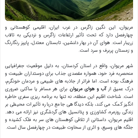
مریوان، این نگین زاگرس در غرب ایران، اقلیمی کوهستانی و
چهارفصل دارد که تحت تأثیر ارتفاعات زاگرس و نزدیکی به تالاب
زریبار است. هوای آن در بهار دلنشین، تابستان معتدل، پاییز رنگارنگ
و زمستان پربرف و سرد است.
شهر مریوان، واقع در استان کردستان، به دلیل موقعیت جغرافیایی
منحصربه فرد خود، همواره مقصدی جذاب برای دوستداران طبیعت و
فرهنگ بوده است. اما فراتر از جاذبه های طبیعی و مردمان خونگرم،
درک عمیق از
آب و هوای مریوان
برای هر مسافر یا ساکنی ضروری
است. شناخت اقلیم این منطقه، نه تنها به برنامه ریزی سفری خاطره
انگیز کمک می کند، بلکه دیدگاهی جامع درباره تأثیرات محیطی بر
زندگی روزمره، کشاورزی و پتانسیل های گردشگری نیز ارائه می دهد.
اقلیم مریوان، داستانی از تلاقی کوهستان های سر به فلک کشیده و
جلگه های وسیع، و اثری از سخاوت طبیعت در چهارفصل سال است.