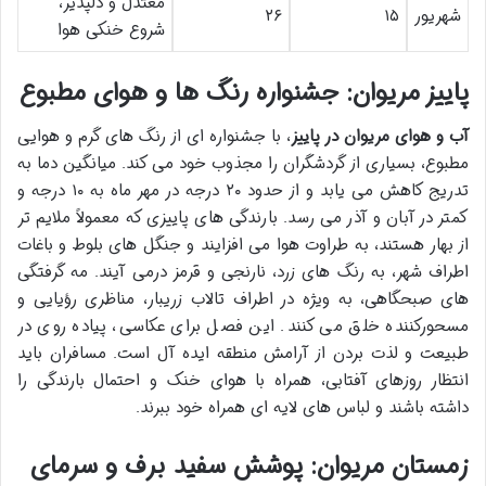
معتدل و دلپذیر،
شهریور
۱۵
۲۶
شروع خنکی هوا
پاییز مریوان: جشنواره رنگ ها و هوای مطبوع
آب و هوای مریوان در پاییز
، با جشنواره ای از رنگ های گرم و هوایی
مطبوع، بسیاری از گردشگران را مجذوب خود می کند. میانگین دما به
تدریج کاهش می یابد و از حدود ۲۰ درجه در مهر ماه به ۱۰ درجه و
کمتر در آبان و آذر می رسد. بارندگی های پاییزی که معمولاً ملایم تر
از بهار هستند، به طراوت هوا می افزایند و جنگل های بلوط و باغات
اطراف شهر، به رنگ های زرد، نارنجی و قرمز درمی آیند. مه گرفتگی
های صبحگاهی، به ویژه در اطراف تالاب زریبار، مناظری رؤیایی و
مسحورکننده خلق می کنند. این فصل برای عکاسی، پیاده روی در
طبیعت و لذت بردن از آرامش منطقه ایده آل است. مسافران باید
انتظار روزهای آفتابی، همراه با هوای خنک و احتمال بارندگی را
داشته باشند و لباس های لایه ای همراه خود ببرند.
زمستان مریوان: پوشش سفید برف و سرمای