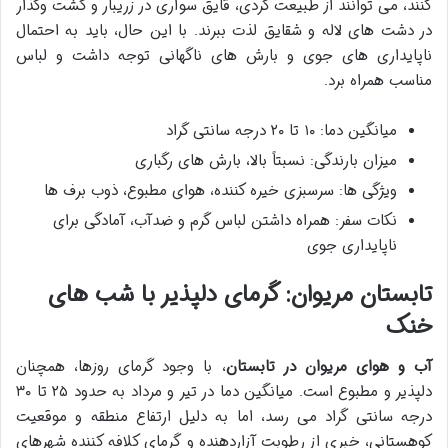
کنند، می توانند از طبیعت گردی، قایق سواری در زریبار و گشت وگذار
در دشت های لاله و شقایق لذت ببرند. با این حال، باید به احتمال
ناپایداری های جوی و بارش های ناگهانی توجه داشت و لباس
مناسب همراه برد.
میانگین دما: ۱۰ تا ۲۰ درجه سانتی گراد
میزان بارندگی: نسبتاً بالا، بارش های رگباری
ویژگی ها: سرسبزی خیره کننده، هوای مطبوع، ذوب برف ها
نکات سفر: همراه داشتن لباس گرم و ضدآب، آمادگی برای
ناپایداری جوی
تابستان مریوان: گرمای دلپذیر با شب های
خنک
آب و هوای مریوان در تابستان
، با وجود گرمای روزها، همچنان
دلپذیر و مطبوع است. میانگین دما در تیر و مرداد به حدود ۲۵ تا ۳۰
درجه سانتی گراد می رسد، اما به دلیل ارتفاع منطقه و موقعیت
کوهستانی، خبری از رطوبت آزاردهنده و گرمای کلافه کننده شهرهای