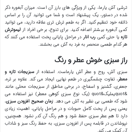
ترشی آش یارما، یکی از ویژگی های بارز آن است. میزان آبغوره ذکر
شده در دستور، یک پیشنهاد است و شما می توانید آن را بر اساس
ذائقه خود تنظیم کنید. اگر به طعم ترش تری علاقه دارید، می توانید
کمی آبغوره بیشتر اضافه کنید. برای تنوع، برخی افراد از
لیموترش
تازه
یا حتی کمی
رب انار
در مراحل پایانی پخت استفاده می کنند که
هر کدام طعمی منحصر به فرد به آش می بخشند.
راز سبزی خوش عطر و رنگ
سبزی آش، روح و عطر آش یارماست. استفاده از
سبزیجات تازه و
معطر
، تفاوت چشمگیری در طعم نهایی ایجاد می کند. علاوه بر تره،
جعفری، گشنیز و اسفناج، در برخی مناطق از سبزیجات محلی مانند
&quotیملیک&quot (یک نوع سبزی کوهی معطر) نیز استفاده می
شود که طعمی بی نظیر به آش می دهد.
زمان صحیح افزودن سبزی
،
یعنی پس از پخت کامل حبوبات و در مراحل پایانی، اهمیت زیادی
دارد تا هم عطر سبزی حفظ شود و هم رنگ آن کدر نشود. همچنین،
نپوشاندن در قابلمه پس از افزودن سبزی، به حفظ رنگ سبز و شاداب
آن کمک می کند.