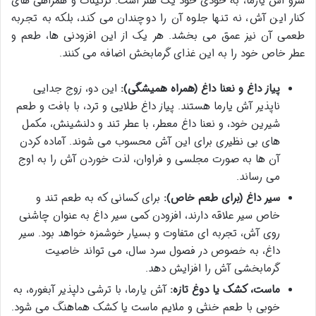
سرو آش یارما، به خودی خود یک هنر است. تزئینات و همراهی های
کنار این آش، نه تنها جلوه آن را دوچندان می کند، بلکه به تجربه
طعمی آن نیز عمق می بخشد. هر یک از این افزودنی ها، طعم و
عطر خاص خود را به این غذای گرمابخش اضافه می کنند.
پیاز داغ و نعنا داغ (همراه همیشگی):
این دو، زوج جدایی
ناپذیر آش یارما هستند. پیاز داغ طلایی و ترد، با بافت و طعم
شیرین خود، و نعنا داغ معطر، با عطر تند و دلنشینش، مکمل
های بی نظیری برای این آش محسوب می شوند. آماده کردن
آن ها به صورت مجلسی و فراوان، لذت خوردن آش را به اوج
می رساند.
سیر داغ (برای طعم خاص):
برای کسانی که به طعم تند و
خاص سیر علاقه دارند، افزودن کمی سیر داغ به عنوان چاشنی
روی آش، تجربه ای متفاوت و بسیار خوشمزه خواهد بود. سیر
داغ، به خصوص در فصول سرد سال، می تواند خاصیت
گرمابخشی آش را افزایش دهد.
ماست، کشک یا دوغ تازه:
آش یارما، با ترشی دلپذیر آبغوره، به
خوبی با طعم خنثی و ملایم ماست یا کشک هماهنگ می شود.