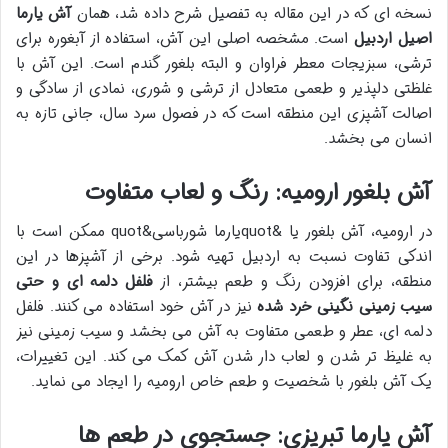
نسخه ای که در این مقاله به تفصیل شرح داده شد، همان
آش یارما
اصیل اردبیل
است. مشخصه اصلی این آش، استفاده از آبغوره برای
ترشی، سبزیجات معطر فراوان و البته بلغور گندم است. این آش با
غلظتی دلپذیر و طعمی متعادل از ترشی و شوری، نمادی از سادگی و
اصالت آشپزی این منطقه است که در فصول سرد سال، جانی تازه به
انسان می بخشد.
آش بلغور ارومیه: رنگ و لعاب متفاوت
در ارومیه، آش بلغور یا &quotیارما شورباسی&quot ممکن است با
اندکی تفاوت نسبت به اردبیل تهیه شود. برخی از آشپزها در این
منطقه، برای افزودن رنگ و طعم بیشتر، از
فلفل دلمه ای و حتی
سیب زمینی نگینی خرد شده
نیز در آش خود استفاده می کنند. فلفل
دلمه ای، عطر و طعمی متفاوت به آش می بخشد و سیب زمینی نیز
به غلیظ تر شدن و لعاب دار شدن آش کمک می کند. این تغییرات،
یک آش بلغور با شخصیت و طعم خاص ارومیه را ایجاد می نماید.
آش یارما تبریزی: جستجوی در طعم ها