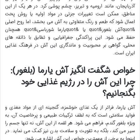
آذربایجان، مانند ارومیه و تبریز، چشم پوشی کرد. در هر یک از این
مناطق، ممکن است تغییرات جزئی در مواد اولیه یا روش پخت
اعمال شود که طعم و رنگ متفاوتی به آش می بخشد، اما روح اصلی
&quotآش بلغور&quot یا &quotیارما شورباسی&quot همچنان
حفظ می شود. این پراکندگی جغرافیایی و تطابق با ذائقه های
محلی، گواهی بر محبوبیت و ماندگاری این آش در فرهنگ غذایی
ایران است.
خواص شگفت انگیز آش یارما (بلغور):
چرا این آش را در رژیم غذایی خود
بگنجانیم؟
آش یارما، فراتر از یک غذای خوشمزه، گنجینه ای از مواد مغذی و
فواید سلامتی است که به لطف ترکیبات طبیعی و پرخاصیت آن، به
ویژه بلغور گندم، فراهم می شود. هر لقمه از این آش، نه تنها جسم را
سیر می کند، بلکه به تقویت و سلامت بدن نیز کمک می نماید. در
اینجا به برخی از مهمترین خواص این آش اشاره می شود: