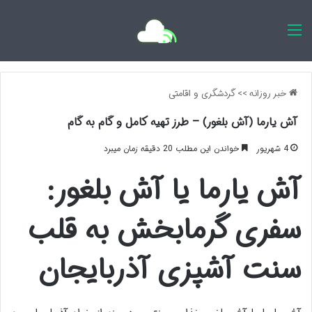
اخبار روزانه
خبر روزانه
>>
گردشگری و اقامتی
آش یارما (آش بلغور) – طرز تهیه کامل و گام به گام
4 شهریور
خواندن این مطلب 20 دقیقه زمان میبرد
آش یارما یا آش بلغور:
سفری گرمابخش به قلب
سنت آشپزی آذربایجان