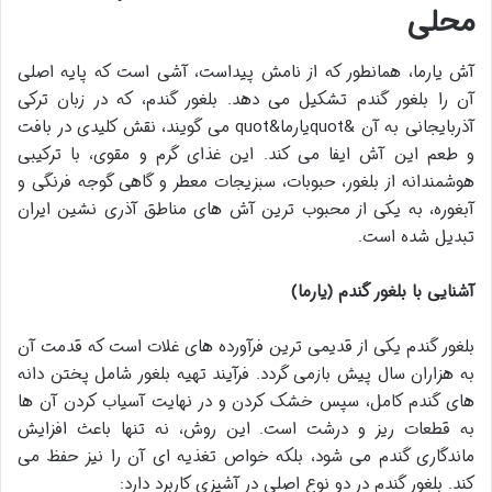
محلی
آش یارما، همانطور که از نامش پیداست، آشی است که پایه اصلی
آن را بلغور گندم تشکیل می دهد. بلغور گندم، که در زبان ترکی
آذربایجانی به آن &quotیارما&quot می گویند، نقش کلیدی در بافت
و طعم این آش ایفا می کند. این غذای گرم و مقوی، با ترکیبی
هوشمندانه از بلغور، حبوبات، سبزیجات معطر و گاهی گوجه فرنگی و
آبغوره، به یکی از محبوب ترین آش های مناطق آذری نشین ایران
تبدیل شده است.
آشنایی با بلغور گندم (یارما)
بلغور گندم یکی از قدیمی ترین فرآورده های غلات است که قدمت آن
به هزاران سال پیش بازمی گردد. فرآیند تهیه بلغور شامل پختن دانه
های گندم کامل، سپس خشک کردن و در نهایت آسیاب کردن آن ها
به قطعات ریز و درشت است. این روش، نه تنها باعث افزایش
ماندگاری گندم می شود، بلکه خواص تغذیه ای آن را نیز حفظ می
کند. بلغور گندم در دو نوع اصلی در آشپزی کاربرد دارد: