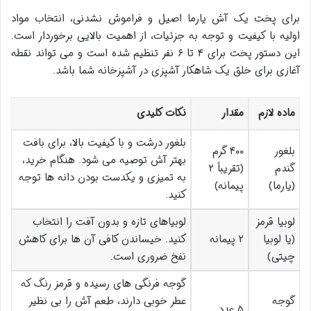
برای پخت یک آش یارما اصیل و فراموش نشدنی، انتخاب مواد
اولیه با کیفیت و توجه به جزئیات، از اهمیت بالایی برخوردار است.
این دستور پخت برای ۴ تا ۶ نفر تنظیم شده است و می تواند نقطه
آغازی برای خلق یک شاهکار آشپزی در آشپزخانه شما باشد.
ماده لازم
مقدار
نکات کلیدی
بلغور درشت و با کیفیت بالا، برای بافت
بلغور
۴۰۰ گرم
بهتر آش توصیه می شود. هنگام خرید،
گندم
(تقریباً ۲
به تمیزی و یکدست بودن دانه ها توجه
(یارما)
پیمانه)
کنید.
لوبیا قرمز
لوبیاهای تازه و بدون آفت را انتخاب
(یا لوبیا
۲ پیمانه
کنید. خیساندن کافی آن ها برای کاهش
چیتی)
نفخ ضروری است.
گوجه فرنگی های رسیده و قرمز رنگ که
گوجه
عطر خوبی دارند، طعم آش را بی نظیر
۵ عدد