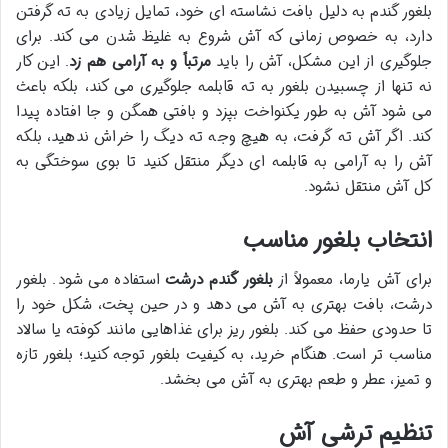
بلغور گندم به دلیل بافت نشاسته ای خود، تمایل زیادی به ته گرفتن
دارد، به خصوص زمانی که آش شروع به غلیظ شدن می کند. برای
جلوگیری از این مشکل، آش را باید
مرتباً و به آرامی هم زد
. این کار
نه تنها از چسبیدن بلغور به ته قابلمه جلوگیری می کند، بلکه باعث
می شود آش به طور یکنواخت بپزد و بافتی همگن و جا افتاده پیدا
کند. اگر آش ته گرفت، به هیچ وجه ته دیگ را خراش ندهید، بلکه
آش را به آرامی به قابلمه ای دیگر منتقل کنید تا بوی سوختگی به
کل آش منتقل نشود.
انتخاب بلغور مناسب
برای آش یارما، معمولاً از
بلغور گندم درشت
استفاده می شود. بلغور
درشت، بافت بهتری به آش می دهد و در حین پخت، شکل خود را
تا حدودی حفظ می کند. بلغور ریز برای غذاهایی مانند کوفته یا سالاد
مناسب تر است. هنگام خرید، به کیفیت بلغور توجه کنید؛ بلغور تازه
و تمیز، عطر و طعم بهتری به آش می بخشد.
تنظیم ترشی آش