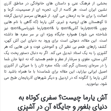
بخشی از فرهنگ غنی و داستان های خانوادگی در مناطق آذری
نشین ایران است. هر کاسه از آن، تجربه ای از صمیمیت، گرما و
اصالت را برای ما به ارمغان می آورد. از شهرهای سرسبز اردبیل گرفته
تا کوهستان های ارومیه و تبریز، آش یارما (که گاهی با نام هایی
چون &quotیارما آشی&quot یا &quotیارما شورباسی&quot نیز
شناخته می شود) همواره جایگاه ویژه ای بر سر سفره ها داشته
است. این مقاله، دعوتی است برای ورود به دنیای این آش کهن،
کشف رازهای طعم بی نظیر آن و آموختن فوت و فن هایی که هر
آشپزی را به یک استاد تبدیل می کند. اگر به دنبال دستور پخت یک
آش سنتی، مقوی و سرشار از عطر و طعم هستید که نه تنها جان شما
را در سرمای زمستان گرم کند، بلکه سفره تان را با میراثی از آشپزی
اصیل ایرانی بیاراید، این مقاله برای شماست! با ما همراه باشید تا
آش یارما را آنگونه که در اردبیل و دیگر شهرهای آذربایجان طبخ می
شود، بیاموزید.
آش یارما چیست؟ سفری کوتاه به
دنیای بلغور و جایگاه آن در آشپزی