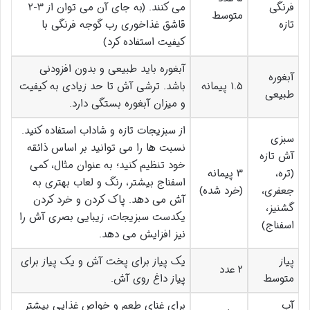
فرنگی
می کنند. (به جای آن می توان از ۳-۲
متوسط
تازه
قاشق غذاخوری رب گوجه فرنگی با
کیفیت استفاده کرد)
آبغوره باید طبیعی و بدون افزودنی
آبغوره
۱.۵ پیمانه
باشد. ترشی آش تا حد زیادی به کیفیت
طبیعی
و میزان آبغوره بستگی دارد.
از سبزیجات تازه و شاداب استفاده کنید.
سبزی
نسبت ها را می توانید بر اساس ذائقه
آش تازه
خود تنظیم کنید؛ به عنوان مثال، کمی
(تره،
۳ پیمانه
اسفناج بیشتر، رنگ و لعاب بهتری به
جعفری،
(خرد شده)
آش می دهد. پاک کردن و خرد کردن
گشنیز،
یکدست سبزیجات، زیبایی بصری آش را
اسفناج)
نیز افزایش می دهد.
پیاز
یک پیاز برای پخت آش و یک پیاز برای
۲ عدد
متوسط
پیاز داغ روی آش.
آب
برای غنای طعم و خواص غذایی بیشتر