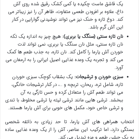
یک قاشق ماست چکیده یا کمی کشک رقیق شده روی آش
داغ، علاوه بر افزودن طعمی متفاوت، ظاهر آن را نیز زیباتر می
کند. دوغ تازه و خنک نیز می تواند نوشیدنی گوارایی در کنار
این آش گرم باشد.
نان تازه سنتی (سنگک یا بربری):
هیچ چیز به اندازه یک تکه
نان تازه سنتی، مثل نان سنگک یا بربری، نمی تواند لذت
خوردن آش یارما را کامل کند. نان تازه، به جذب طعم ها کمک
می کند و تجربه یک وعده غذایی اصیل ایرانی را به ارمغان می
آورد.
سبزی خوردن و ترشیجات:
یک بشقاب کوچک سبزی خوردن
تازه، شامل تره، ریحان، تربچه و …، در کنار ترشیجات خانگی،
می تواند طعم آش را متعادل کرده و حس تازگی به آن
ببخشد. ترشی هایی مانند ترشی لیته یا ترشی مخلوط، با تندی
و ترشی خاص خود، مکمل های خوبی برای آش یارما هستند.
انتخاب همراهی های آش یارما، تا حد زیادی به ذائقه شخصی
بستگی دارد، اما ترکیب این عناصر، آش را از یک وعده غذایی ساده
به یک جشن طعم و مزه تبدیل می کند.