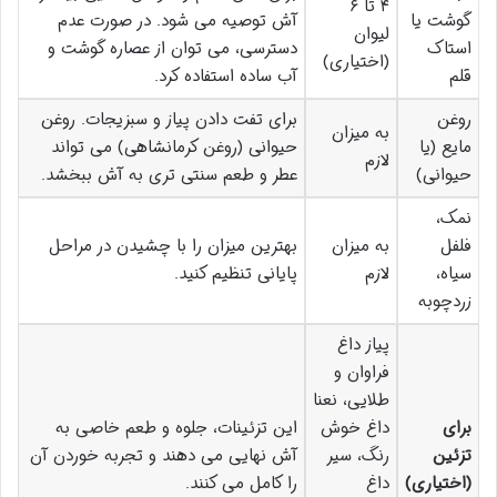
۴ تا ۶
گوشت یا
آش توصیه می شود. در صورت عدم
لیوان
استاک
دسترسی، می توان از عصاره گوشت و
(اختیاری)
قلم
آب ساده استفاده کرد.
روغن
برای تفت دادن پیاز و سبزیجات. روغن
به میزان
مایع (یا
حیوانی (روغن کرمانشاهی) می تواند
لازم
حیوانی)
عطر و طعم سنتی تری به آش ببخشد.
نمک،
فلفل
به میزان
بهترین میزان را با چشیدن در مراحل
سیاه،
لازم
پایانی تنظیم کنید.
زردچوبه
پیاز داغ
فراوان و
طلایی، نعنا
برای
داغ خوش
این تزئینات، جلوه و طعم خاصی به
تزئین
رنگ، سیر
آش نهایی می دهند و تجربه خوردن آن
(اختیاری)
داغ
را کامل می کنند.