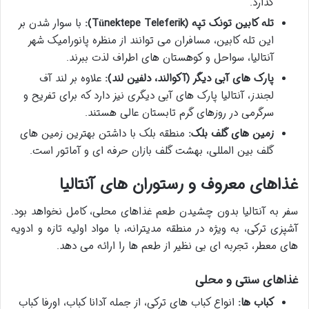
گذارد.
تله کابین تونک تپه (Tünektepe Teleferik):
با سوار شدن بر
این تله کابین، مسافران می توانند از منظره پانورامیک شهر
آنتالیا، سواحل و کوهستان های اطراف لذت ببرند.
پارک های آبی دیگر (آکوالند، دلفین لند):
علاوه بر لند آف
لجندز، آنتالیا پارک های آبی دیگری نیز دارد که برای تفریح و
سرگرمی در روزهای گرم تابستان عالی هستند.
زمین های گلف بلک:
منطقه بلک با داشتن بهترین زمین های
گلف بین المللی، بهشت گلف بازان حرفه ای و آماتور است.
غذاهای معروف و رستوران های آنتالیا
سفر به آنتالیا بدون چشیدن طعم غذاهای محلی، کامل نخواهد بود.
آشپزی ترکی، به ویژه در منطقه مدیترانه، با مواد اولیه تازه و ادویه
های معطر، تجربه ای بی نظیر از طعم ها را ارائه می دهد.
غذاهای سنتی و محلی
کباب ها:
انواع کباب های ترکی، از جمله آدانا کباب، اورفا کباب