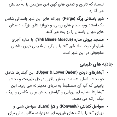
لیسیا، که تاریخ و تمدن های کهن این سرزمین را به نمایش
می گذارد.
شهر باستانی پرگه (Perge):
ویرانه های این شهر باستانی شامل
یک استادیوم، حمام های رومی، و دروازه های بزرگ، داستان
های دوران باستان را روایت می کنند.
مسجد ییولی مناره (Yivli Minare Mosque):
با مناره آجری
شیاردار خود، نماد شهر آنتالیا و یکی از قدیمی ترین بناهای
سلجوقی در این شهر است.
جاذبه های طبیعی
آبشارهای دودن (Upper & Lower Düden):
این آبشارها شامل
دو بخش اصلی هستند؛ بخش بالایی در دل طبیعت و بخش
پایینی که آب آن مستقیماً به دریای مدیترانه می ریزد. این
آبشارها منظره ای رویایی و آرامش بخش برای عکاسی و پیک
نیک ارائه می دهند.
سواحل کنیالتی (Konyaaltı) و لارا (Lara):
سواحل شنی و
زیبای آنتالیا با آب های فیروزه ای مدیترانه، مکانی عالی برای