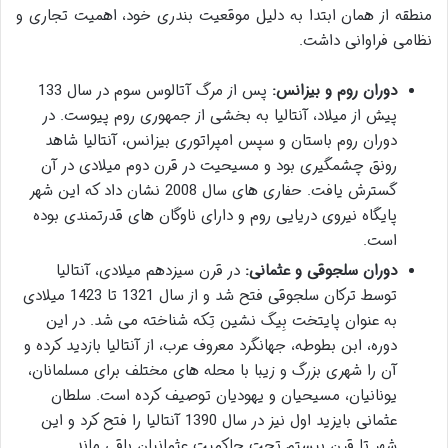
منطقه از همان ابتدا به دلیل موقعیت بندری خود، اهمیت تجاری و
نظامی فراوانی داشت.
دوران روم و بیزانس:
پس از مرگ آتالوس سوم در سال 133
پیش از میلاد، آنتالیا به بخشی از جمهوری روم پیوست. در
دوران روم باستان و سپس امپراتوری بیزانس، آنتالیا شاهد
رونق چشمگیری بود و مسیحیت در قرن دوم میلادی در آن
گسترش یافت. حفاری های سال 2008 نشان داد که این شهر
پایگاه نیروی دریایی روم و دارای ناوگان های قدرتمندی بوده
است.
دوران سلجوقی و عثمانی:
در قرن سیزدهم میلادی، آنتالیا
توسط ترکان سلجوقی فتح شد و از سال 1321 تا 1423 میلادی
به عنوان پایتخت بِیگ نشین تِکه شناخته می شد. در این
دوره، ابن بطوطه، جهانگرد معروف عرب، از آنتالیا بازدید کرده و
آن را شهری بزرگ و زیبا با محله های مختلف برای مسلمانان،
یونانیان، مسیحیان و یهودیان توصیف کرده است. سلطان
عثمانی بایزید اول نیز در سال 1390 آنتالیا را فتح کرد و این
شهر تا قرن بیستم تحت حاکمیت عثمانیان باقی ماند.