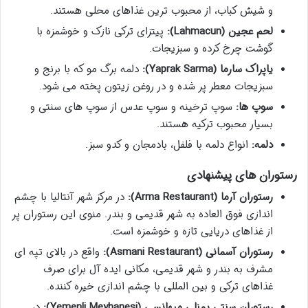
و شیش کباب، از محبوب ترین غذاهای محلی هستند.
لحم عجین (Lahmacun):
پیتزای ترکی نازک و خوشمزه با
گوشت چرخ کرده و سبزیجات.
یاپراک سارما (Yaprak Sarma):
دلمه برگ مو که با برنج و
سبزیجات معطر پر شده و در روغن زیتون پخته می شود.
سوپ ها:
سوپ ترخینه و سوپ عدس از سوپ های سنتی و
بسیار محبوب ترکیه هستند.
دلمه:
انواع دلمه با فلفل، بادمجان و کدو سبز.
رستوران های پیشنهادی
رستوران آرما (Arma Restaurant):
در مرکز شهر آنتالیا با چشم
اندازی فوق العاده به شهر قدیمی و بندر. منوی این رستوران پر
از غذاهای دریایی تازه و خوشمزه است.
رستوران آسمانی (Asmani Restaurant):
واقع در بالای تپه ای
مشرف به بندر و شهر قدیمی، مکانی ایده آل برای صرف
غذاهای ترکی و بین المللی با چشم اندازی خیره کننده.
رستوران سنتی یمنلی میهانسی (Yemenli Meyhanesi):
در