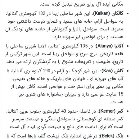
مکانی ایده آل برای تفریح تبدیل کرده است.
کالکان (Kalkan):
این شهر ساحلی زیبا در 132 کیلومتری آنتالیا،
به سواحل آرام، خانه های سفید و فضای دوست داشتنی خود
معروف است. سواحل پاتارا و کاپوتاش از جاذبه های نزدیک آن
هستند و برای غواصی نیز شهرت دارد.
آلانیا (Alanya):
در 135 کیلومتری آنتالیا، آلانیا شهری ساحلی با
قلعه تاریخی، برج سرخ و سواحل زیبا است. این شهر ترکیبی از
تاریخ، طبیعت و تفریحات متنوع را به گردشگران ارائه می دهد.
کاش (Kas):
این شهر کوچک و آرام در 190 کیلومتری آنتالیا، با
آب های فیروزه ای، خیابان های باریک و خانه های قدیمی،
مکانی بی نظیر برای استراحت و غواصی است. کاش بیش از
15 سایت غواصی دارد و میزبان جشنواره های هنری نیز
هست.
کمر (Kemer):
در فاصله حدود 40 کیلومتری جنوب غربی آنتالیا،
کمر منطقه ای کوهستانی با سواحل سنگی و طبیعت سرسبز
است که برای اقامت های دنج و طبیعت گردی ایده آل است.
بلک (Belek):
در شرق آنتالیا، بلک بهشت گلف بازها است که با