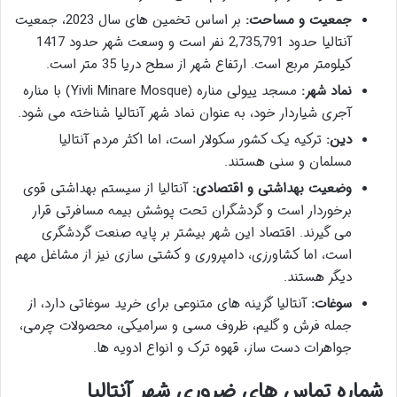
جمعیت و مساحت:
بر اساس تخمین های سال 2023، جمعیت
آنتالیا حدود 2,735,791 نفر است و وسعت شهر حدود 1417
کیلومتر مربع است. ارتفاع شهر از سطح دریا 35 متر است.
نماد شهر:
مسجد ییولی مناره (Yivli Minare Mosque) با مناره
آجری شیاردار خود، به عنوان نماد شهر آنتالیا شناخته می شود.
دین:
ترکیه یک کشور سکولار است، اما اکثر مردم آنتالیا
مسلمان و سنی هستند.
وضعیت بهداشتی و اقتصادی:
آنتالیا از سیستم بهداشتی قوی
برخوردار است و گردشگران تحت پوشش بیمه مسافرتی قرار
می گیرند. اقتصاد این شهر بیشتر بر پایه صنعت گردشگری
است، اما کشاورزی، دامپروری و کشتی سازی نیز از مشاغل مهم
دیگر هستند.
سوغات:
آنتالیا گزینه های متنوعی برای خرید سوغاتی دارد، از
جمله فرش و گلیم، ظروف مسی و سرامیکی، محصولات چرمی،
جواهرات دست ساز، قهوه ترک و انواع ادویه ها.
شماره تماس های ضروری شهر آنتالیا