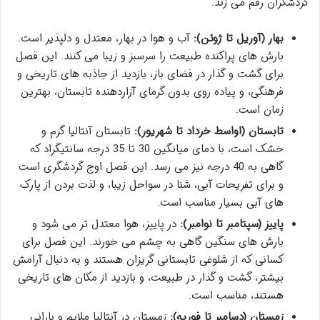
گردشگران رقم می زند.
بهار (آوریل تا ژوئن):
آب و هوا در بهار، معتدل و دلپذیر است.
بارش های پراکنده طبیعت را سرسبز و زیبا می کنند. این فصل
برای گشت و گذار در فضای باز، بازدید از جاذبه های تاریخی و
فرهنگی، و پیاده روی بدون گرمای آزاردهنده تابستان، بهترین
زمان است.
تابستان (اواسط خرداد تا شهریور):
تابستان آنتالیا گرم و
خشک است، با دمای میانگین 30 تا 35 درجه سانتیگراد که
گاهی به 40 درجه نیز می رسد. این فصل اوج گردشگری است
و برای تفریحات آبی، شنا در سواحل زیبا، و لذت بردن از پارک
های آبی بسیار مناسب است.
پاییز (سپتامبر تا نوامبر):
در پاییز، هوا معتدل تر می شود و
بارش های سنگین گاهی به چشم می خورند. این فصل برای
کسانی که از شلوغی تابستانی گریزان هستند و به دنبال آرامش
بیشتر، گشت و گذار در طبیعت، و بازدید از مکان های تاریخی
هستند، مناسب است.
زمستان (دسامبر تا فوریه):
زمستان در آنتالیا ملایم و بارانی