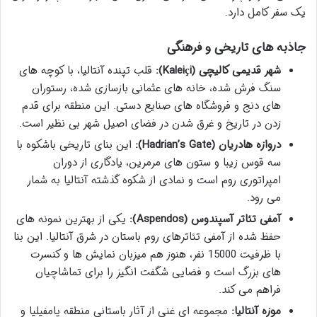
یک سفر کامل دارد.
جاذبه های تاریخی و فرهنگی
شهر قدیمی کالیچی (Kaleiçi):
قلب تپنده آنتالیا، با کوچه های
سنگ فرش شده، خانه های عثمانی بازسازی شده، رستوران
های دنج و فروشگاه های صنایع دستی. این منطقه برای قدم
زدن در تاریخ و غرق شدن در فضای اصیل شهر بی نظیر است.
دروازه هادریان (Hadrian’s Gate):
این بنای تاریخی باشکوه با
سه قوس زیبا و ستون های مرمرین، یادگاری از دوران
امپراتوری روم است و نمادی از شکوه گذشته آنتالیا به شمار
می رود.
آمفی تئاتر آسپندوس (Aspendos):
یکی از بهترین نمونه های
حفظ شده از آمفی تئاترهای روم باستان در شرق آنتالیا. این بنا
با ظرفیت 15000 نفر، هنوز هم میزبان نمایش ها و کنسرت
های بزرگ است و فضایی شگفت انگیز را برای تماشاچیان
فراهم می کند.
موزه آنتالیا:
مجموعه ای غنی از آثار باستانی منطقه پامفیلیا و