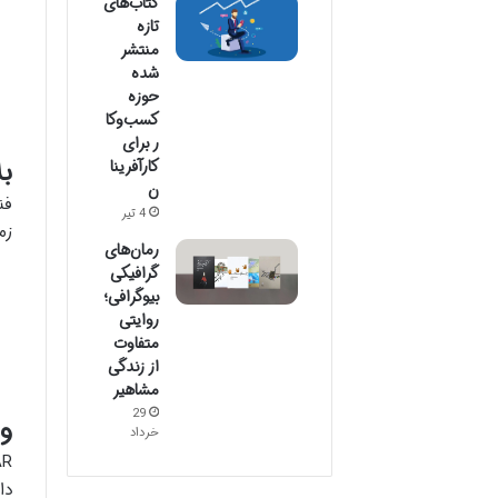
کتاب‌های
تازه
منتشر
شده
حوزه
کسب‌وکا
ر برای
ب
کارآفرینا
ن
فن
4 تیر
زم
رمان‌های
گرافیکی
بیوگرافی؛
روایتی
متفاوت
از زندگی
مشاهیر
29
واق
خرداد
دا