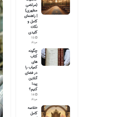
(مرتضی
مطهری)
| راهنمای
کامل و
نکات
کلیدی
15
مرداد
چگونه
کتاب
های
کمیاب را
در فضای
آنلاین
پیدا
کنیم؟
14
مرداد
خلاصه
کامل