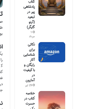
کتاب
پادشاهی
ت
پیر در
تبعید
صن
(آرنو
گایگر)
ظه
1
بو
مرداد
نکاتی
ان
برای
یک
شناسایی
را
آثار
رایگان و
کت
با کیفیت
کت
در
فع
آمازون
در
29 تیر
جه
خلاصه
کتاب در
نشر خ
حسرت
یک