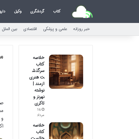
کتاب
گردشگری
وکیل
دارو
خبر روزانه
علمی و پزشکی
اقتصادی
بین الملل
خلاصه
کتاب
سرگذش
ت هنری
ازمند |
نوشته
نهرنز و
صن
تاکری
مح
16
مرداد
و 
خلاصه
اک
کتاب
خاتمیت