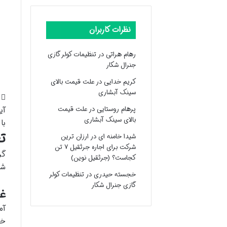
نظرات کاربران
رهام هراتی
در
تنظیمات کولر گازی
جنرال شکار
کریم خدایی
در
علت قیمت بالای
سینک آبشاری
پرهام روستایی
در
علت قیمت
آی
بالای سینک آبشاری
با
ت
شیدا خامنه ای
در
ارزان ترین
شرکت برای اجاره جرثقیل ۷ تن
گر
کجاست؟ (جرثقیل نوین)
شا
خجسته حیدری
در
تنظیمات کولر
گازی جنرال شکار
غل
آم