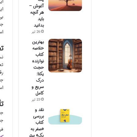
ای
آغوش –
ای
هر آنچه
بی
باید
جه
بدانید
اس
26 تیر
بهترین
تغ
خلاصه
کتاب
نس
نوازنده
تع
حجت
رق
یکتا:
جل
درک
سریع و
اس
کامل
23 تیر
تأ
نقد و
جه
بررسی
جه
کتاب
فر
«صفر به
یک» پیتر