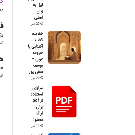
کت
تیل به
جه
زبان
اصلی
ف
23 تیر
خلاصه
تک
کتاب
اس
آشنایی با
حروف
ه
عربی –
یوسف
صفی پور
فرا
22 تیر
مزایای
استفاده
از pdf
برای
ارائه
محتوا
11 تیر