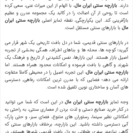
دارند.
بازارچه سنتی ایران مال
، با الهام از این میراث غنی، سعی کرده
است تا روحی از آن اصالت را در کالبد یک مجموعه مدرن و عظیم
بازآفرینی کند. این یکپارچگی، نقطه تمایز اصلی
بازارچه سنتی ایران
مال
با بازارهای سنتی مستقل است.
در بازارهای سنتی قدیمی، شما در دل بافت تاریخی یک شهر قرار می
گیرید؛ کوچه ها، محله ها و بناهای اطراف، همگی بخشی از تجربه
اصیل بازار هستند. این بازارها، نفس کشیدنی از تاریخ و فرهنگ یک
شهرند و گاهی با بافت فرسوده و امکانات محدود همراه هستند. اما
بازارچه سنتی ایران مال
، این تجربه اصیل را در محیطی کاملاً متفاوت
ارائه می دهد؛ فضایی که با مدرن ترین امکانات رفاهی, دسترسی
های آسان و ساختاری نوین تلفیق شده است.
وجه تمایز
بازارچه سنتی ایران مال
در این است که شما می توانید
در کنار خرید صنایع دستی و لذت بردن از معماری سنتی، به راحتی به
امکاناتی نظیر سینما، رستوران های متنوع، فضای سبز، و حتی پارک
آبی دسترسی داشته باشید. این بازارچه، برخلاف بازارهای سنتی که
گاهی نیازمند سفری طولانی به دل بافت قدیمی شهرها هستند، در