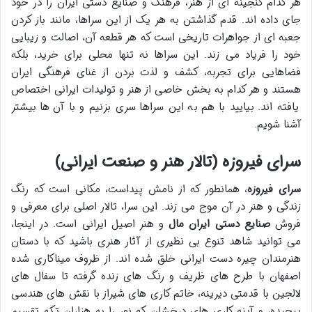
هر کدام گنجینه ای از هنر، فرهنگ و صنایع دستی ایران را در خود
جای داده اند. قدم گذاشتن به هر یک از این سراها، مانند باز کردن
جعبه ای از جواهرات تاریخی است که هر قطعه آن، اصالت و زیبایی
خود را فریاد می زند. این سراها نه تنها محلی برای خرید، بلکه
فضاهایی برای تجربه، کشف و لذت بردن از غنای فرهنگی ایران
هستند و هر کدام به بخش خاصی از هنر و تولیدات ایرانی اختصاص
یافته اند. بیایید با هم به این سراها سری بزنیم و با آن ها بیشتر
آشنا شویم.
سرای فیروزه (تالار هنر و صنعت ایرانی)
سرای فیروزه
، همانطور که از نامش پیداست، مکانی است که رنگ
زندگی و هنر در آن موج می زند. این سرا، تالار اصلی برای معرفی و
فروش
صنایع دستی ایران مال
و هنر اصیل ایرانی است. در اینجا،
می توانید شاهد تنوع بی نظیری از آثار هنری باشید که با دستان
هنرمندان چیره دست ایرانی خلق شده اند. از ظروف میناکاری شده
اصفهان با طرح های ظریف و رنگ های زنده گرفته تا سفال های
لالجین با قدمتی دیرینه، خاتم کاری های شیراز با نقش های هندسی
پیچیده، و آینه کاری های درخشان که نور را به هزاران تکه تقسیم