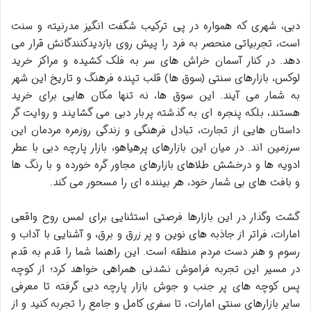
دبی، شهری که همواره در پی ترکیب شگفت انگیز مدرنیته و سنت
است، تجربیاتی منحصر به فرد را پیش روی بازدیدکنندگانش قرار می
دهد. در کنار آسمان خراش های سر به فلک کشیده و مراکز خرید
لوکس، بازارهای سنتی (سوق ها) قلب تپنده فرهنگ و تاریخ این شهر
به شمار می آیند. این سوق ها، نه تنها مکان هایی برای خرید
هستند، بلکه پنجره ای به گذشته پربار دبی می گشایند و روایت گر
داستان هایی از تجارت، تبادل فرهنگی و زندگی روزمره مردمان این
سرزمین اند. در میان این بازارهای پرهیاهو،
بازار پارچه دبی
با عطر
ادویه ها و درخشش طلاهای بازارهای مجاور گره خورده و با رنگ ها
و بافت های بی شمار خود، هر بیننده ای را مسحور می کند.
گشت وگذار در این بازارها فرصتی استثنایی برای لمس روح واقعی
امارات، فراتر از جاذبه های نوین و پر زرق و برق، و آشنایی با آداب و
رسوم و هنر دست مردم منطقه است. این راهنما شما را قدم به قدم
در مسیر این تجربه فراموش نشدنی همراهی خواهد کرد؛ از کوچه
پس کوچه های پر جنب و جوش بازار پارچه دبی گرفته تا معرفی
سایر
بازارهای سنتی امارات
، تا سفری کامل و جامع را تجربه کنید و از