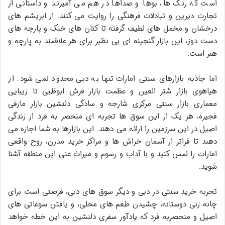
است که رنگ ها، بوها و صداها در هم می آمیزند و داستانی از
تجارت دیرین و تبادلات فرهنگی را روایت می کنند. از ابریشم های
درخشان و مخمل های لطیف گرفته تا کتان های خنک و پارچه های
دست دوز، این بازار گنجینه ای بی نظیر برای هر علاقمند به پارچه و
هنر است.
اما جاذبه
بازارهای سنتی امارات
تنها به دبی محدود نمی شود. از
هیاهوی
بازار شتر العین
و عظمت
بازار فرش ابوظبی
تا زیبایی
معماری
بازار سنتی مرکزی شارجه
و سادگی دلنشین
بازار مازفی
فجیره
، هر یک از این سوق ها تجربه ای منحصر به فرد از زندگی
اصیل در این سرزمین را ارائه می دهند. این بازارها به شما اجازه می
دهند تا فراتر از آسمان خراش ها و مراکز خرید مدرن، روح واقعی
امارات را لمس کنید و با آداب و رسوم و میراث غنی این منطقه آشنا
شوید.
تجربه
خرید سنتی در دبی
و دیگر
سوق های دبی
، فرصتی است برای
چانه زنی دوستانه، چشیدن طعم های محلی، و یافتن سوغاتی های
اصیل و منحصربه فرد که یادآور سفری دلنشین به این خطه خواهد