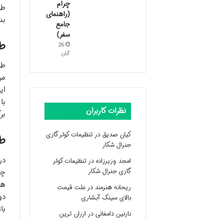
چرام
طب
(راهنمای
بن
جامع
سفر)
طب
26
آبان
طب
مر
ای
با
نظرات کاربران
بر
کیان صدیق
در
تنظیمات کولر گازی
ط
جنرال شکار
در
امجد وزیرزاده
در
تنظیمات کولر
گازی جنرال شکار
چو
ها
ریحانه هنرمند
در
علت قیمت
دو
بالای سینک آبشاری
با
نازنین دامغانی
در
ارزان ترین