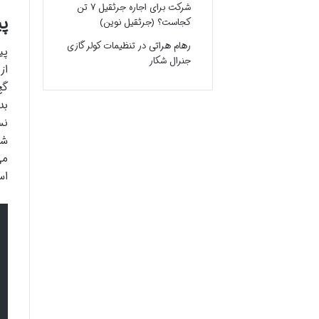
شرکت برای اجاره جرثقیل ۷ تن
پی
کجاست؟ (جرثقیل نوین)
رهام هراتی
در
تنظیمات کولر گازی
پی
جنرال شکار
از
گچ
بد
نس
شو
اس