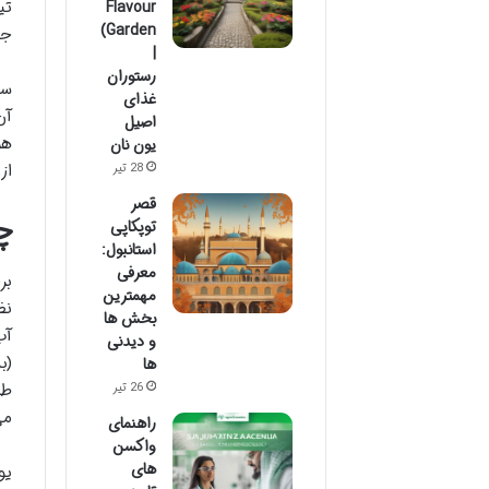
Flavour
Garden)
جه
|
رستوران
سف
غذای
آن
اصیل
هر
یون نان
از
28 تیر
قصر
چ
توپکاپی
استانبول:
معرفی
بر
مهمترین
نظ
بخش ها
آب
و دیدنی
(ب
ها
طر
26 تیر
می
راهنمای
واکسن
های
یو