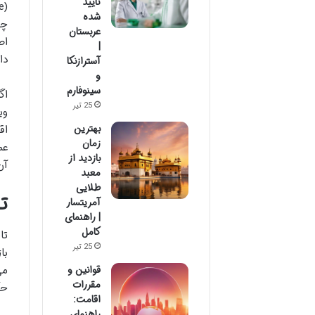
تایید
شده
چه
عربستان
اص
|
دا
آسترازنکا
و
سینوفارم
اگ
25 تیر
وی
بهترین
اق
زمان
عم
بازدید از
آن
معبد
طلایی
ت
آمریتسار
| راهنمای
کامل
تا
25 تیر
با
قوانین و
می
مقررات
حک
اقامت:
راهنمای