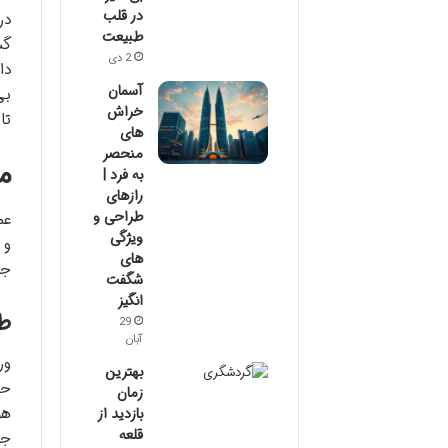
در قلب
در
طبیعت
گش
2 دی
دا
آسمان
بی
خراش
تاریخ ۶ تیرماه ۱۳۹۰ رقم 
های
منحصر
م
به فرد |
رازهای
طراحی و
عم
ویژگی
و 
های
جز
شگفت
انگیز
طب
29
آبان
ور
بهترین
حو
زمان
هو
بازدید از
قلعه
جل