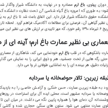
 دوران پهلوی،
باغ ارم
مصادره و در نهایت به دانشگاه شیراز واگذار شد
ود؛ به طوری که امروزه باغ گیاه شناسی آن تحت نظارت دانشکده کش
نشکده حقوق دانشگاه شیراز قرار دارد. این اتفاق باعث شد تا باغ ارم به
 نظیر گیاهی آن، فرصتی برای مطالعات آکادمیک فراهم آورد. لحظه تاری
خورد، که مهر تاییدی بر ارزش های بی نظیر این میراث کهن است.
عماری بی نظیر عمارت باغ ارم؛ آینه ای از ه
ارت باشکوهی که در قلب
باغ ارم
خودنمایی می کند، شاهکاری از معماری د
حتی رگه هایی از تخت جمشید، هنر و ذوق ایرانی را به نمایش می گذارد.
ئیات دقیق، هر بیننده ای را به تماشایی طولانی تر وا می دارد.
قه زیرین: تالار حوضخانه یا سردابه
ود به طبقه زیرین عمارت، حس خنکی و آرامش خاصی را به بازدیدکنند
ضخانه یا سردابه مشهور است، محلی ایده آل برای استراحت در روزهای
شمندانه آن، دمای هوا را همواره پایین نگه می داشت. در میان این تال
وی عمارت منتهی می شود. ستون های سنگی حجاری شده و کاشی کار