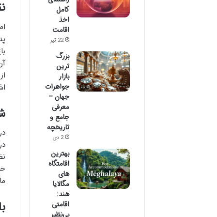
ن
کامل
اخذ
ام
اقامت
پد
22 تیر
با
بزرگ
آن
ترین
از
بازار
جواهرات
اش
جهان –
معرفی
شا
جامع و
تاریخچه
در
2 دی
در
بهترین
نظ
اقامتگاه‌
خا
های
ما
مگالایا
هند:
با
اقامتی
بی‌نظیر