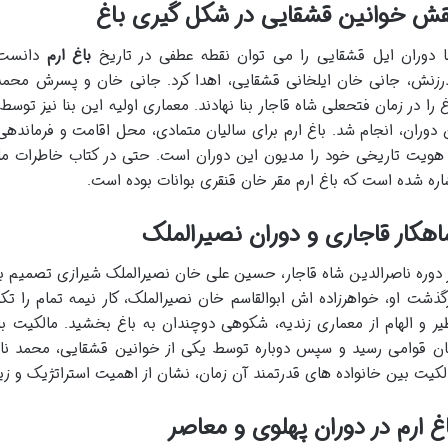
قش خوانین قشقایی در شکل گیری باغ
ا دوران ایل قشقایی را می توان نقطه عطفی در تاریخ
باغ ارم
دانست. 
رزنش، جانی خان ایلخانی قشقایی، اهدا کرد. جانی خان و پسرش محم
غ را در زمان فتحعلی شاه قاجار بنا نهادند. معماری اولیه این بنا نیز 
 دوران، انجام شد. باغ ارم برای سالیان متمادی، محل اقامت و فرماند
 هویت تاریخی خود را مدیون این دوران است. حتی در کتاب خاطرات م
اره شده است که باغ ارم مقر خان قنقری بوانات بوده است.
هکار قاجاری و دوران نصیرالملک
 دوره ناصرالدین شاه قاجار، حسین علی خان نصیرالملک شیرازی تصمیم ب
گذشت او، خواهرزاده اش ابوالقاسم خان نصیرالملک، کار نیمه تمام را تکم
یر و الهام از معماری زندیه، شکوهی دوچندان به باغ بخشید. مالکیت با
ن قوامی رسید و سپس دوباره توسط یکی از خوانین قشقایی، محمد نا
لکیت بین خانواده های قدرتمند آن زمان، نشان از اهمیت استراتژیک و زیبا
غ ارم در دوران پهلوی و معاصر