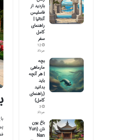
بازدید از
فاسلیس
آنتالیا |
راهنمای
کامل
سفر
12
مرداد
بچه
مارماهی
| هر آنچه
باید
بدانید
ب
(راهنمای
کامل)
3
مرداد
با
باغ یون
پی
نان (Yun
Nan