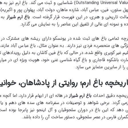
(Outstanding Universal Value) شناسایی و ثبت می کند. با
ل ستون، فین، عباس آباد، شازده ماهان، دولت آباد، پهلوان پور و اکبری
الت تاریخی و هنری، در این فهرست قرار گرفته است.
باغ ارم شیراز
به خ
ده و نمونه ای عالی از تلفیق این عناصر را به نمایش می گذارد.
رچه تمامی باغ های ثبت شده در یونسکو دارای ریشه های مشترک در ا
ژگی های منحصربه فردی نیز دارند. به عنوان مثال، باغ عباس آباد مازند
لیم غیر کویری واقع شده، در حالی که باغ فین کاشان به دلیل رویدادها
ارت باشکوه قاجاری و باغ گیاه شناسی غنی خود، هویت ویژه ای در میان
 را از سایرین متمایز می سازد.
اریخچه باغ ارم؛ روایتی از پادشاهان، خوانی
ریخچه دقیق احداث
باغ ارم شیراز
در هاله ای از ابهام قرار دارد، اما آن
زمی گردد. برخی شواهد و توصیفات در سفرنامه های سده های دهم و ی
 دهد که این باغ در دوران سلجوقیان و آل اینجو نیز پابرجا بوده است.
مران فارس در عصر سلجوقی، دستور ساخت آن را داده باشد.