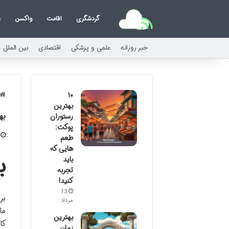
گردشگری
اقامت
واکسن
ع
خبر روزانه
علمی و پزشکی
اقتصادی
بین الملل
۱۰
بهترین
به
رستوران
پوکت:
طعم
هایی که
ب
باید
تجربه
کنید!
13
بر
مرداد
ما
بهترین
کا
زمان