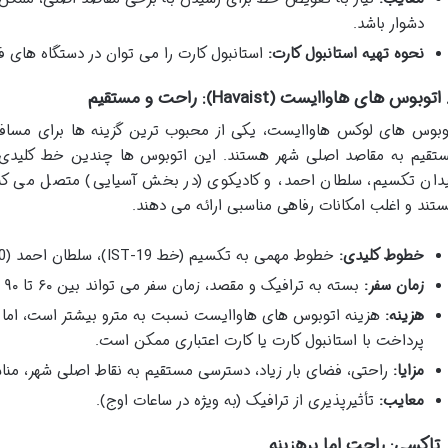
دشوار باشد.
نحوه تهیه استانبول کارت:
استانبول کارت را می توان در دستگاه های فر
وبوس های لوکس هاواایست، یکی از محبوب ترین گزینه ها برای مسافر
تقیم به مقاصد اصلی شهر هستند. این اتوبوس ها چندین خط کلیدی دار
دان تکسیم، سلطان احمد، و کادیکوی (در بخش آسیایی) متصل می کنند
تند و اغلب امکانات رفاهی مناسبی ارائه می دهند.
خطوط کلیدی:
خطوط مهمی به تکسیم (خط IST-19)، سلطان احمد (IST-20) و کادیکوی (IST-7) وجود دارند.
زمان سفر:
بسته به ترافیک و مقصد، زمان سفر می تواند بین ۶۰ تا ۹۰ دقیقه متغیر باشد.
هزینه:
هزینه اتوبوس های هاواایست نسبت به مترو بیشتر است، اما
پرداخت با استانبول کارت یا کارت اعتباری ممکن است.
مزایا:
راحتی، فضای بار زیاد، دسترسی مستقیم به نقاط اصلی شهر، منا
معایب:
تأثیرپذیری از ترافیک (به ویژه در ساعات اوج).