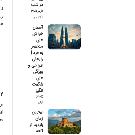
در قلب
تا
طبیعت
زی
2 دی
هس
آسمان
خراش
های
منحصر
به فرد |
رازهای
طراحی و
ویژگی
های
شگفت
انگیز
۴. ترانسفر خصوصی/اجاره خودرو با راننده
29
آبان
بر
ای
بهترین
زمان
مق
بازدید از
قلعه