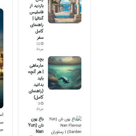
بازدید از
فاسلیس
آنتالیا |
راهنمای
کامل
سفر
12
مرداد
بچه
مارماهی
| هر آنچه
باید
بدانید
(راهنمای
کامل)
3
مرداد
اس
باغ یون
سو
نان (Yun
حم
Nan