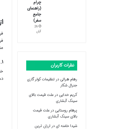
چرام
(راهنمای
جامع
از 
سفر)
26
آبان
فر
مت
۱. مترو (خط M4): اتصال به بخش آسیایی
نظرات کاربران
دس
رهام هراتی
در
تنظیمات کولر گازی
جنرال شکار
کریم خدایی
در
علت قیمت بالای
سینک آبشاری
پرهام روستایی
در
علت قیمت
بالای سینک آبشاری
شیدا خامنه ای
در
ارزان ترین