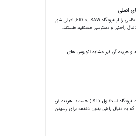
مشابه هاواایست در فرودگاه IST، اتوبوس های هاواباس نیز سرویس های منظمی را از فرودگاه SAW به نقاط اصلی شهر
 دنبال راحتی و دسترسی مستقیم هستند.
افیک می تواند ۶۰ تا ۹۰ دقیقه باشد و هزینه آن نیز مشابه اتوبوس های
گزینه های تاکسی و ترانسفر خصوصی از فرودگاه صبیحه گوکچن نیز مشابه فرودگاه استانبول (IST) هستند. هزینه آن
ی که به دنبال راهی بدون دغدغه برای رسیدن