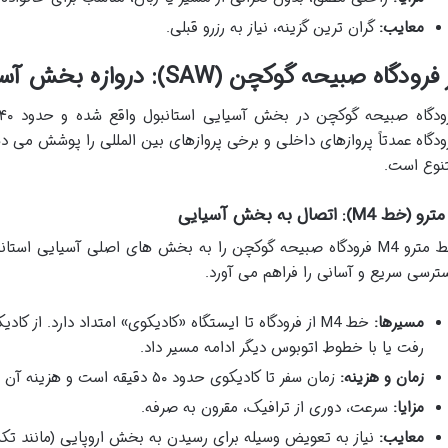
معایب:
گران ترین گزینه، نیاز به رزرو قبلی.
فرودگاه صبیحه گوکچن (SAW): دروازه بخش آسیایی
ودگاه عمدتاً پروازهای داخلی و برخی پروازهای بین المللی را پوشش می د
نوع است.
خط مترو M4 فرودگاه صبیحه گوکچن را به بخش های اصلی آسیایی ا
ترسی سریع و آسانی را فراهم می آورد.
مسیرها:
خط M4 از فرودگاه تا ایستگاه «کادیکوی» امتداد دارد. از
رفت یا با خطوط اتوبوس دیگر ادامه مسیر داد.
زمان و هزینه:
زمان سفر تا کادیکوی حدود ۵۰ دقیقه است و هزینه آن با استانبول کارت محاسبه می شود.
مزایا:
سرعت، دوری از ترافیک، مقرون به صرفه.
معایب:
نیاز به تعویض وسیله برای رسیدن به بخش اروپایی (مانند تک