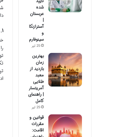
فر
تایید
شده
شو
عربستان
دا
|
آسترازنکا
۱. مترو (خط M11): سریع ترین و جدیدترین راه
و
سینوفارم
25 تیر
بهترین
زمان
بازدید از
معبد
اد
طلایی
آمریتسار
| راهنمای
کامل
25 تیر
قوانین و
مقررات
اقامت:
راهنمای