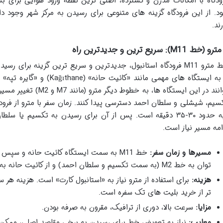
ودگاه با امکانات مدرن و گسترده، اصلی ترین نقطه ورود هوایی برای 
د. از این فرودگاه گزینه های متنوعی برای رسیدن به مرکز شهر وجود د
رند.
خط مترو M11 فرودگاه استانبول، جدیدترین و سریع ترین گزینه برای
توانند در این ایستگاه ها،
تپه حدود ۳۰-۳۵ دقیقه است. پس از آن برای رسیدن به تکسیم ی
امه مسیر نیاز است.
مسیرها و زمان سفر:
خط M11 به سمت ایستگاه کائیت حانه و سپس
توان به خط M2 (به سمت تکسیم و سلطان احمد) و از کائیت حانه به خط M7 تغییر مسیر داد.
هزینه:
برای استفاده از مترو نیاز به «استانبول کارت» است. هزینه هر س
تر از خرید بلیت های تک سفره است.
مزایا:
سرعت بالا، دوری از ترافیک، مقرون به صرفه بودن.
معایب:
نیاز به تعویض خط برای رسیدن به برخی مقاصد اصلی، ممکن 