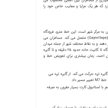
بسیاری از مسافران بین المللی محسوب می
ارد که هر یک مزایا و معایب خاص خود را
 رسیدن به مرکز شهر است. این خط مترو، فرودگاه
را به ایستگاه های مهمی مانند «کائیت حانه» (Kağıthane) و «گایره تپه» (Gayrettepe) متصل می کند. مسافران می
 به خطوط دیگر مترو (مانند M7 و M2) تغییر مسیر دهند و به نقاط مختلف شهر از جمله میدان
تکسیم، شیشلی و سلطان احمد دسترسی پیدا کنند. زمان سفر با مترو از فرودگاه تا کائیت حانه حدود ۲۵ دقیقه و تا گایره
ا سلطان احمد، زمان بیشتری برای تعویض خط و
 گایره تپه حرکت می کند. از گایره تپه می
فر با استانبول کارت بسیار مقرون به صرفه
است برای مسافران با چمدان زیاد کمی