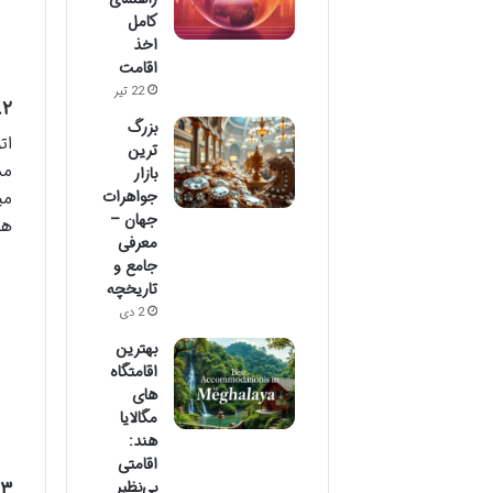
کامل
اخذ
اقامت
22 تیر
۲. اتوبوس های هاواایست (Havaist): راحت و مستقیم
بزرگ
ات
ترین
مس
بازار
جواهرات
می
جهان –
هس
معرفی
جامع و
تاریخچه
2 دی
بهترین
اقامتگاه‌
های
مگالایا
هند:
اقامتی
۳. تاکسی: راحت اما پرهزینه
بی‌نظیر