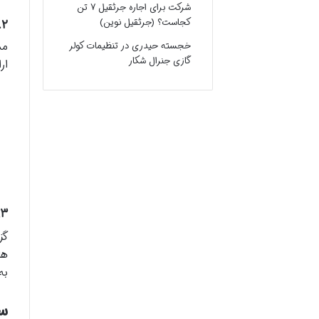
شرکت برای اجاره جرثقیل ۷ تن
۲. اتوبوس های هاواباس (Havabus/Havalines): اتصال به بخش های اصلی
کجاست؟ (جرثقیل نوین)
خجسته حیدری
در
تنظیمات کولر
گازی جنرال شکار
ار
۳. تاکسی و ترانسفر خصوصی
ها
به
سف