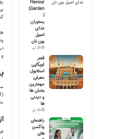
رو
Flavour
Garden)
بی
|
کم
رستوران
غذای
هد
اصیل
ون
یون نان
در
28 تیر
و 
قصر
توپکاپی
ب
استانبول:
معرفی
مهمترین
سف
بخش ها
و دیدنی
به
ها
26 تیر
از 
راهنمای
واکسن
های