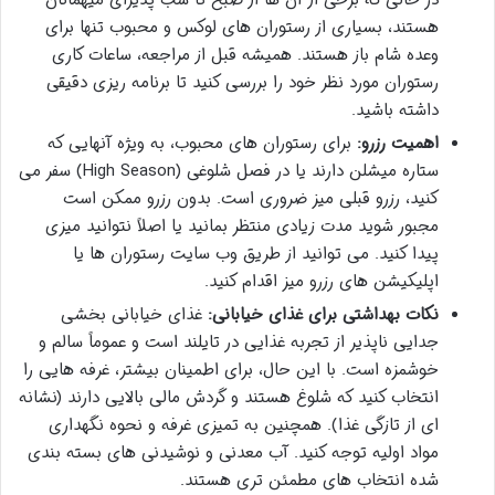
در حالی که برخی از آن ها از صبح تا شب پذیرای میهمانان
هستند، بسیاری از رستوران های لوکس و محبوب تنها برای
وعده شام باز هستند. همیشه قبل از مراجعه، ساعات کاری
رستوران مورد نظر خود را بررسی کنید تا برنامه ریزی دقیقی
داشته باشید.
اهمیت رزرو:
برای رستوران های محبوب، به ویژه آنهایی که
ستاره میشلن دارند یا در فصل شلوغی (High Season) سفر می
کنید، رزرو قبلی میز ضروری است. بدون رزرو ممکن است
مجبور شوید مدت زیادی منتظر بمانید یا اصلاً نتوانید میزی
پیدا کنید. می توانید از طریق وب سایت رستوران ها یا
اپلیکیشن های رزرو میز اقدام کنید.
نکات بهداشتی برای غذای خیابانی:
غذای خیابانی بخشی
جدایی ناپذیر از تجربه غذایی در تایلند است و عموماً سالم و
خوشمزه است. با این حال، برای اطمینان بیشتر، غرفه هایی را
انتخاب کنید که شلوغ هستند و گردش مالی بالایی دارند (نشانه
ای از تازگی غذا). همچنین به تمیزی غرفه و نحوه نگهداری
مواد اولیه توجه کنید. آب معدنی و نوشیدنی های بسته بندی
شده انتخاب های مطمئن تری هستند.