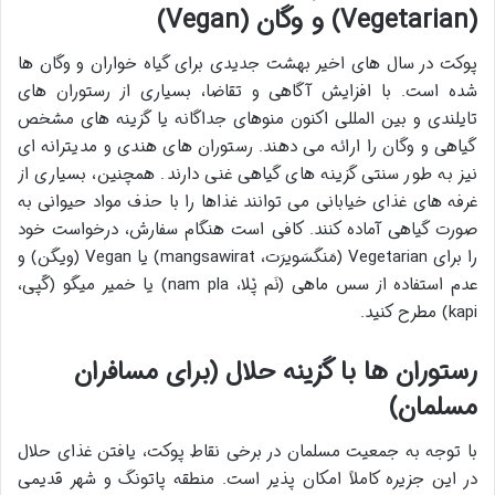
(Vegetarian) و وگان (Vegan)
پوکت در سال های اخیر بهشت جدیدی برای گیاه خواران و وگان ها
شده است. با افزایش آگاهی و تقاضا، بسیاری از رستوران های
تایلندی و بین المللی اکنون منوهای جداگانه یا گزینه های مشخص
گیاهی و وگان را ارائه می دهند. رستوران های هندی و مدیترانه ای
نیز به طور سنتی گزینه های گیاهی غنی دارند. همچنین، بسیاری از
غرفه های غذای خیابانی می توانند غذاها را با حذف مواد حیوانی به
صورت گیاهی آماده کنند. کافی است هنگام سفارش، درخواست خود
را برای Vegetarian (مَنگسَویرَت، mangsawirat) یا Vegan (ویگن) و
عدم استفاده از سس ماهی (نَم پْلا، nam pla) یا خمیر میگو (گَپی،
kapi) مطرح کنید.
رستوران ها با گزینه حلال (برای مسافران
مسلمان)
با توجه به جمعیت مسلمان در برخی نقاط پوکت، یافتن غذای حلال
در این جزیره کاملاً امکان پذیر است. منطقه پاتونگ و شهر قدیمی