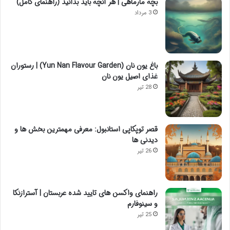
بچه مارماهی | هر آنچه باید بدانید (راهنمای کامل)
3 مرداد
باغ یون نان (Yun Nan Flavour Garden) | رستوران
غذای اصیل یون نان
28 تیر
قصر توپکاپی استانبول: معرفی مهمترین بخش ها و
دیدنی ها
26 تیر
راهنمای واکسن های تایید شده عربستان | آسترازنکا
و سینوفارم
25 تیر