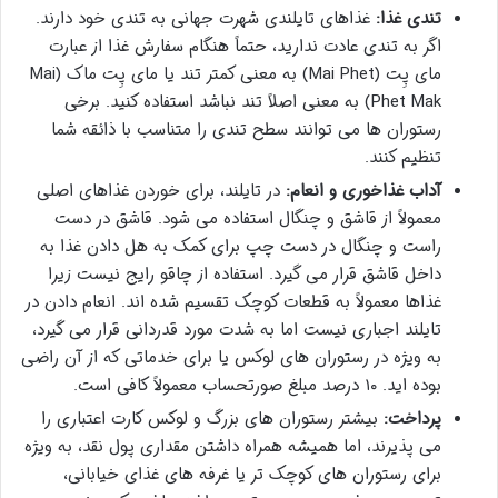
تندی غذا:
غذاهای تایلندی شهرت جهانی به تندی خود دارند.
اگر به تندی عادت ندارید، حتماً هنگام سفارش غذا از عبارت
مای پِت (Mai Phet) به معنی کمتر تند یا مای پِت ماک (Mai
Phet Mak) به معنی اصلاً تند نباشد استفاده کنید. برخی
رستوران ها می توانند سطح تندی را متناسب با ذائقه شما
تنظیم کنند.
آداب غذاخوری و انعام:
در تایلند، برای خوردن غذاهای اصلی
معمولاً از قاشق و چنگال استفاده می شود. قاشق در دست
راست و چنگال در دست چپ برای کمک به هل دادن غذا به
داخل قاشق قرار می گیرد. استفاده از چاقو رایج نیست زیرا
غذاها معمولاً به قطعات کوچک تقسیم شده اند. انعام دادن در
تایلند اجباری نیست اما به شدت مورد قدردانی قرار می گیرد،
به ویژه در رستوران های لوکس یا برای خدماتی که از آن راضی
بوده اید. ۱۰ درصد مبلغ صورتحساب معمولاً کافی است.
پرداخت:
بیشتر رستوران های بزرگ و لوکس کارت اعتباری را
می پذیرند، اما همیشه همراه داشتن مقداری پول نقد، به ویژه
برای رستوران های کوچک تر یا غرفه های غذای خیابانی،