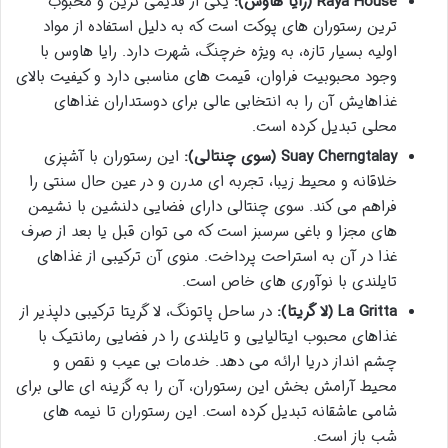
Raya House (رایا هاوس):
یکی از قدیمی ترین و محبوب
ترین رستوران های پوکت است که به دلیل استفاده از مواد
اولیه بسیار تازه، به ویژه خرچنگ، شهرت دارد. رایا هاوس با
وجود محبوبیت فراوان، قیمت های مناسبی دارد و کیفیت بالای
غذاهایش آن را به انتخابی عالی برای دوستداران غذاهای
محلی تبدیل کرده است.
Suay Cherngtalay (سوی چنتالی):
این رستوران با آشپزی
خلاقانه و محیط زیبا، تجربه ای مدرن و در عین حال سنتی را
فراهم می کند. سوی چنتالی دارای فضایی دلنشین با نشیمن
های مجزا و باغی سرسبز است که می توان قبل یا بعد از صرف
غذا در آن به استراحت پرداخت. منوی آن ترکیبی از غذاهای
تایلندی با نوآوری های خاص است.
La Gritta (لا گریتا):
در ساحل پاتونگ، لا گریتا ترکیبی دلپذیر از
غذاهای محبوب ایتالیایی و تایلندی را در فضایی رمانتیک با
چشم انداز دریا ارائه می دهد. خدمات بی عیب و نقص و
محیط آرامش بخش این رستوران، آن را به گزینه ای عالی برای
شامی عاشقانه تبدیل کرده است. این رستوران تا نیمه های
شب باز است.