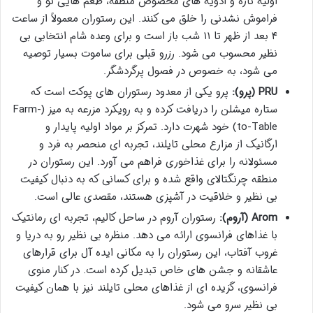
اولیه تازه و ادویه های مخصوص منطقه، طعم هایی نو و
فراموش نشدنی را خلق می کنند. این رستوران معمولاً از ساعت
۴ بعد از ظهر تا ۱۱ شب باز است و برای وعده شام انتخابی بی
نظیر محسوب می شود. رزرو قبلی برای ساموت بسیار توصیه
می شود، به خصوص در فصول پرگردشگر.
PRU (پرو):
پرو یکی از معدود رستوران های پوکت است که
ستاره میشلن را دریافت کرده و به رویکرد مزرعه به میز (Farm-
to-Table) خود شهرت دارد. تمرکز بر مواد اولیه پایدار و
ارگانیک از مزارع محلی تایلند، تجربه ای منحصر به فرد و
مسئولانه را برای غذاخوری فراهم می آورد. این رستوران در
منطقه چرنگتالای واقع شده و برای کسانی که به دنبال کیفیت
بی نظیر و خلاقیت در آشپزی هستند، مقصدی عالی است.
Arom (آروم):
رستوران آروم در ساحل کالیم، تجربه ای رمانتیک
با غذاهای فرانسوی ارائه می دهد. منظره بی نظیر رو به دریا و
غروب آفتاب، این رستوران را به مکانی ایده آل برای قرارهای
عاشقانه و جشن های خاص تبدیل کرده است. در کنار منوی
فرانسوی، گزیده ای از غذاهای محلی تایلند نیز با همان کیفیت
بی نظیر سرو می شود.