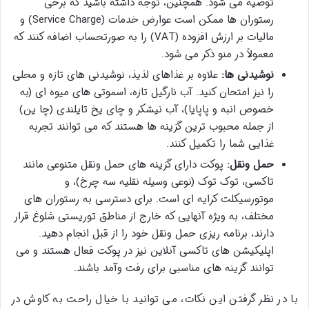
توصیه می شود. همچنین، توجه داشته باشید که برخی
رستوران ها ممکن است عوارض خدمات (Service Charge) و
مالیات بر ارزش افزوده (VAT) را به صورتحساب اضافه کنند که
معمولاً در منو ذکر می شود.
نوشیدنی ها:
علاوه بر غذاهای لذیذ، نوشیدنی های تازه و محلی
را نیز امتحان کنید. آب نارگیل تازه، اسموتی های میوه ای (به
خصوص انبه و پاپایا)، آب نیشکر و چای یخ تایلندی (چا ین)
از جمله محبوب ترین گزینه ها هستند که می توانند تجربه
غذایی شما را تکمیل کنند.
حمل ونقل:
پوکت دارای گزینه های حمل ونقل متنوعی مانند
تاکسی، توک توک (نوعی وسیله نقلیه سه چرخ)، و
موتورسیکلت کرایه ای است. برای دسترسی به رستوران های
مختلف، به ویژه آنهایی که خارج از مناطق توریستی شلوغ قرار
دارند، برنامه ریزی حمل ونقل خود را از قبل انجام دهید.
اپلیکیشن های تاکسی آنلاین نیز در پوکت فعال هستند و می
توانند گزینه های مناسبی برای رفت وآمد باشند.
با در نظر گرفتن این نکات، می توانید با خیال راحت به کاوش در