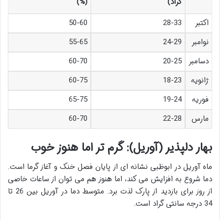
گراد)
(%)
اکتبر
28-33
50-60
نوامبر
24-29
55-65
دسامبر
20-25
60-70
ژانویه
18-23
60-75
فوریه
19-24
65-75
مارس
22-28
60-70
بهار دلپذیر (آوریل): گرم تر اما هنوز خوب
ماه آوریل در ابوظبی نشانه ای از پایان فصل خنک و آغاز گرما است.
دما شروع به افزایش می کند، اما هنوز هم می توان از ساعات خاصی
از روز برای بازدید از پارک لذت برد. متوسط دما در آوریل بین 26 تا
34 درجه سانتی گراد است.