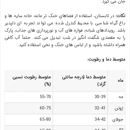
جان می گیرد.
نکات:
در تابستان، استفاده از فضاهای خنک تر مانند خانه سایه ها و
باغ گیاه شناسی با محیط کنترل شده می تواند تجربه ای دلپذیر
باشد. رویدادهای شبانه، فواره های آب و نورپردازی های جذاب، پارک
را به مقصدی شگفت انگیز در شب تبدیل می کنند. حتماً آب کافی
همراه داشته باشید و از لباس های خنک و نخی استفاده کنید.
متوسط دما و رطوبت:
متوسط دما (درجه سانتی
متوسط رطوبت نسبی
ماه
گراد)
(%)
مه
30-39
55-70
ژوئن
32-41
60-75
جولای
34-42
65-80