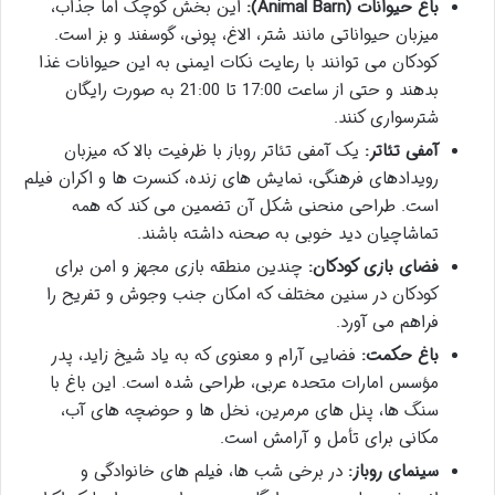
باغ حیوانات (Animal Barn):
این بخش کوچک اما جذاب،
میزبان حیواناتی مانند شتر، الاغ، پونی، گوسفند و بز است.
کودکان می توانند با رعایت نکات ایمنی به این حیوانات غذا
بدهند و حتی از ساعت 17:00 تا 21:00 به صورت رایگان
شترسواری کنند.
آمفی تئاتر:
یک آمفی تئاتر روباز با ظرفیت بالا که میزبان
رویدادهای فرهنگی، نمایش های زنده، کنسرت ها و اکران فیلم
است. طراحی منحنی شکل آن تضمین می کند که همه
تماشاچیان دید خوبی به صحنه داشته باشند.
فضای بازی کودکان:
چندین منطقه بازی مجهز و امن برای
کودکان در سنین مختلف که امکان جنب وجوش و تفریح را
فراهم می آورد.
باغ حکمت:
فضایی آرام و معنوی که به یاد شیخ زاید، پدر
مؤسس امارات متحده عربی، طراحی شده است. این باغ با
سنگ ها، پنل های مرمرین، نخل ها و حوضچه های آب،
مکانی برای تأمل و آرامش است.
سینمای روباز:
در برخی شب ها، فیلم های خانوادگی و