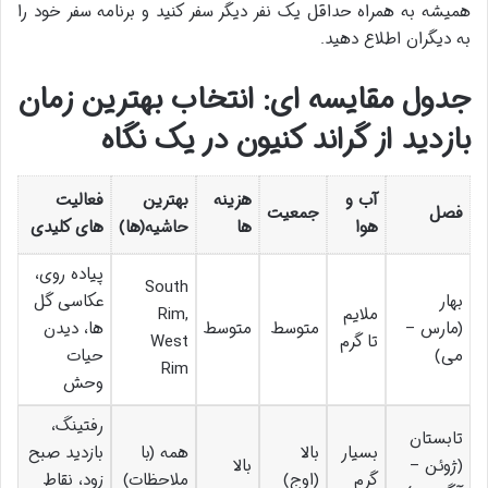
همیشه به همراه حداقل یک نفر دیگر سفر کنید و برنامه سفر خود را
به دیگران اطلاع دهید.
جدول مقایسه ای: انتخاب بهترین زمان
بازدید از گراند کنیون در یک نگاه
آب و
هزینه
بهترین
فعالیت
فصل
جمعیت
هوا
ها
حاشیه(ها)
های کلیدی
پیاده روی،
South
بهار
عکاسی گل
ملایم
Rim,
(مارس –
متوسط
متوسط
ها، دیدن
تا گرم
West
می)
حیات
Rim
وحش
رفتینگ،
تابستان
بسیار
بالا
همه (با
بازدید صبح
(ژوئن –
بالا
گرم
(اوج)
ملاحظات)
زود، نقاط