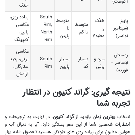
آگوست)
خنک
South
پیاده روی،
پاییز
خنک
متوسط
متوسط
Rim,
عکاسی
(سپتامبر –
و
تا
تا کم
North
پاییز،
نوامبر)
مطبوع
پایین
Rim
کمپینگ
عکاسی
زمستان
سرد و
بسیار
بسیار
South
برفی، رصد
(دسامبر –
برفی
کم
پایین
Rim
ستارگان،
فوریه)
آرامش
نتیجه گیری: گراند کنیون در انتظار
تجربه شما
انتخاب
بهترین زمان بازدید از گراند کنیون
، در نهایت به ترجیحات و
انتظارات شخصی شما از این سفر بستگی دارد. آیا به دنبال آب و
هوایی مطبوع برای پیاده روی های طولانی هستید؟ فصول شانه بهار