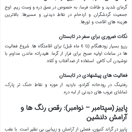
گرمای شدید و طاقت فرسا، به خصوص در عمق دره و وست ریم. اوج
جمعیت گردشگران و ازدحام در نقاط دیدنی و مسیرها. بالاترین
هزینه های اقامت و تورها.
نکات ضروری برای سفر در تابستان
رزرو بسیار زودهنگام (تا 6 ماه قبل) برای اقامتگاه ها. شروع فعالیت
ها در ساعات اولیه صبح برای فرار از گرما. هیدراته ماندن مداوم با
نوشیدن آب کافی. استفاده از ضدآفتاب و کلاه.
فعالیت های پیشنهادی در تابستان
رفتینگ در رودخانه کلرادو، بازدید از موزه و نقاط خنک تر پارک،
تماشای غروب های دیدنی از لبه دره.
پاییز (سپتامبر – نوامبر): رقص رنگ ها و
آرامش دلنشین
پاییز در گراند کنیون، فصلی از آرامش و زیبایی بی نظیر است. با عقب