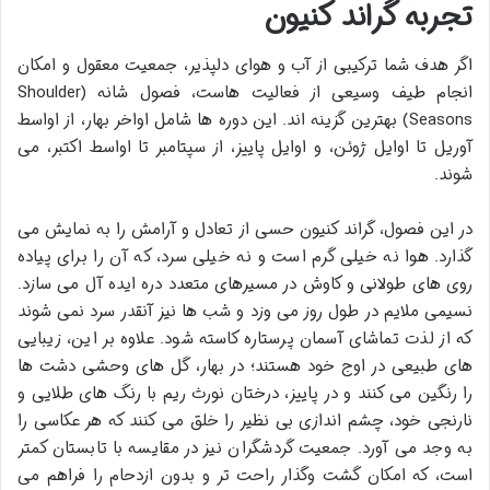
تجربه گراند کنیون
اگر هدف شما ترکیبی از آب و هوای دلپذیر، جمعیت معقول و امکان
انجام طیف وسیعی از فعالیت هاست، فصول شانه (Shoulder
Seasons) بهترین گزینه اند. این دوره ها شامل اواخر بهار، از اواسط
آوریل تا اوایل ژوئن، و اوایل پاییز، از سپتامبر تا اواسط اکتبر، می
شوند.
در این فصول، گراند کنیون حسی از تعادل و آرامش را به نمایش می
گذارد. هوا نه خیلی گرم است و نه خیلی سرد، که آن را برای پیاده
روی های طولانی و کاوش در مسیرهای متعدد دره ایده آل می سازد.
نسیمی ملایم در طول روز می وزد و شب ها نیز آنقدر سرد نمی شوند
که از لذت تماشای آسمان پرستاره کاسته شود. علاوه بر این، زیبایی
های طبیعی در اوج خود هستند؛ در بهار، گل های وحشی دشت ها
را رنگین می کنند و در پاییز، درختان نورث ریم با رنگ های طلایی و
نارنجی خود، چشم اندازی بی نظیر را خلق می کنند که هر عکاسی را
به وجد می آورد. جمعیت گردشگران نیز در مقایسه با تابستان کمتر
است، که امکان گشت وگذار راحت تر و بدون ازدحام را فراهم می