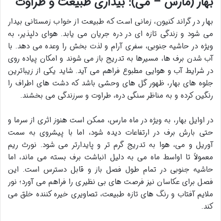
بهار (مارس – می): بیداری طبیعت و طراوت
بهار در گراند کنیون، زمانی است که طبیعت از خواب زمستانی بیدار
می شود و زندگی تازه ای در دره جریان می یابد. هوای دلپذیر، به
ویژه در حاشیه جنوبی، سفری آرام و لذت بخش را وعده می دهد. با
آب شدن برف ها، مسیرها به تدریج باز می شوند و امکان پیاده روی
در شرایط آب و هوایی مطبوع فراهم می آید. شاید یکی از زیباترین
جلوه های بهار، ظهور گل های وحشی باشد که دشت های اطراف را
رنگین کرده و به مناظر سنگی دره، طراوت و سرزندگی می بخشند.
در اوایل بهار، به ویژه در ماه مارس، ممکن است هنوز اثری از سرما و
حتی بارش برف در ارتفاعات دیده شود، اما با پیشروی به سمت
آوریل و می، هوا به تدریج گرم تر و پایدارتر می شود. نورث ریم
معمولاً تا اواسط ماه می به دلیل انباشت برف بسته می ماند، اما
حاشیه جنوبی در تمام طول فصل باز و قابل دسترس است. این
فصل برای عکاسان نیز فرصت های بی نظیری را فراهم می آورد؛ نور
ملایم آفتاب و رنگ های تازه طبیعت، تصاویری خیره کننده خلق می
کند.