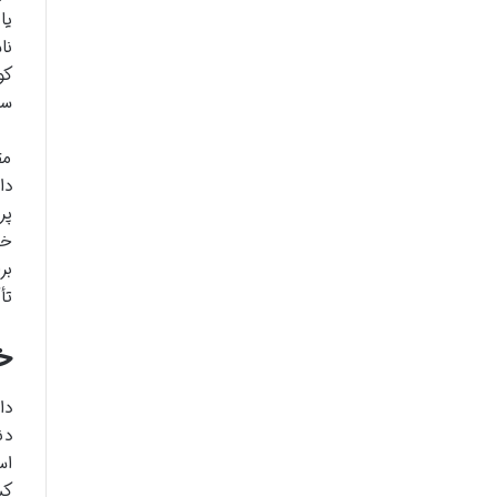
یا
نا
کو
سو
مق
دا
پر
خو
بر
تأ
خل
دا
دن
اس
کش