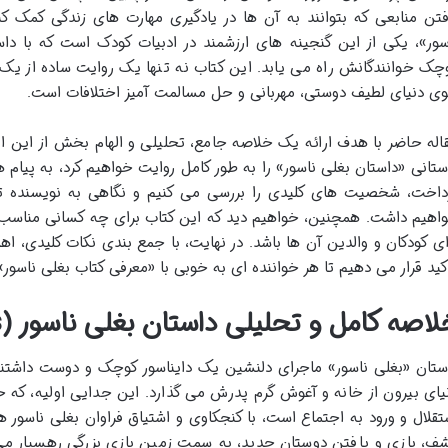
فتن منابعی که بتوانند به آن ها در یادگیری مهارت های زندگی کمک کنن
سور»، یکی از این گنجینه های ارزشمند در ادبیات کودک است که با دا
چک خوانندگانش راه می یابد. این کتاب نه تنها یک روایت ساده از یک
ی دنیای لطیف دوستی، مهربانی و حل مسالمت آمیز اختلافات است.
اله حاضر با هدف ارائه یک خلاصه جامع، تحلیلی و الهام بخش از این اث
ستانی «داستان بغلی ناسور» را به طور کامل روایت خواهیم کرد، به پیا
داخت، شخصیت های کلیدی را بررسی می کنیم و نگاهی به نویسنده تو
اهیم داشت. همچنین، خواهیم دید که این کتاب برای چه کسانی مناسب 
ای کودکان و والدین آن ها باشد. در نهایت، با جمع بندی نکات کلیدی، اه
کید قرار می دهیم تا هر خواننده ای به خوبی با «معرفی کتاب بغلی ناسور»
اصه کامل و تحلیلی داستان بغلی ناسور (The Hugasaurus)
ستان «بغلی ناسور» ماجرای دلنشین یک دایناسور کوچک و دوست داشتنی ر
یای بیرون از خانه و آغوش گرم پدرش می گذارد. این جدایی اولیه، که خ
تقلال و ورود به اجتماع است، با کنجکاوی و اشتیاق فراوان بغلی ناسور ه
ف، بازی و یافتن دوستان جدید، به سمت زمین بازی بزرگی رهسپار می