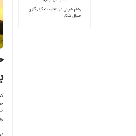
رهام هراتی
در
تنظیمات کولر گازی
جنرال شکار
خ
ب
کت
حل
عم
رو
در