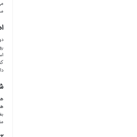
می
مش
ا
دو
رو
اس
کن
دا
ش
هر
ها
بغ
مت