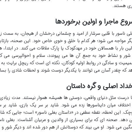
زی هستند.
وع ماجرا و اولین برخوردها
لی ناسور با قلبی سرشار از امید و چشمانی درخشان از هیجان، به سمت زمی
گر مواجه می شود؛ هر کدام با خلق و خوی خاص خود. این صحنه، بازتابی 
لین بار با همسالان خود در مهدکودک یا پارک ملاقات می کنند. در ابتدا،
 شور و نشاط خود به جمع آن ها می پیوندد، سلام و احوالپرسی می کن
یمیت و سادگی در روابط اولیه کودکان، نکته ای است که ریچل برایت به 
د که چقدر آسان می توانند با یکدیگر دوست شوند و لحظات شادی را بساز
داد اصلی و گره داستان
ا درست مثل دنیای واقعی، دوستی ها همیشه هموار نیستند. مدت زیادی ا
 اختلاف میان دایناسورها زده می شود. شاید بر سر یک بازی، شاید بر
چک. این لحظه، نقطه عطفی در «داستان بغلی ناسور» است؛ جایی که شادی 
 دهد. صحنه ای که برای بسیاری از والدین و مربیان آشناست. بغلی ناسور 
گین می شود. او می بیند که دوستانش از هم دور شده اند و دیگر شور و هی