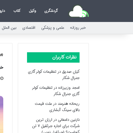
گردشگری
وکیل
کتاب
دارو
خبر روزانه
علمی و پزشکی
اقتصادی
بین الملل
نظرات کاربران
خل
کیان صدیق
در
تنظیمات کولر گازی
جنرال شکار
امجد وزیرزاده
در
تنظیمات کولر
گازی جنرال شکار
ریحانه هنرمند
در
علت قیمت
بالای سینک آبشاری
نازنین دامغانی
در
ارزان ترین
شرکت برای اجاره جرثقیل ۷ تن
کجاست؟ (جرثقیل نوین)