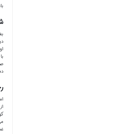
با
شر
بغ
دی
او
با
صم
ده
رخ
ام
از
کو
می
غم