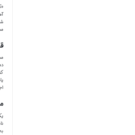
«ک
آم
شی
مخ
ق
مح
ده
کن
یا
اج
م
یک
نا
به