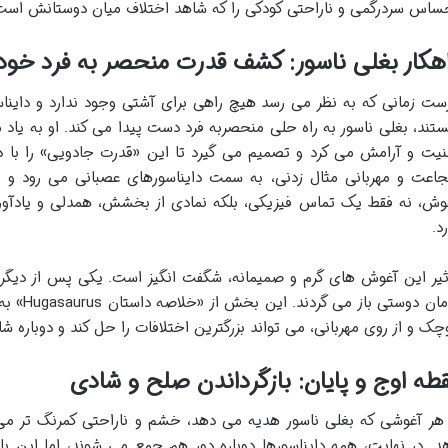
ساس سردرگمی و ناراحتی کودکی را که شاهد اختلاف میان دوستانش است
هکار بغلی ناسور: کشف قدرت منحصر به فرد خود
ست زمانی که به نظر می رسد هیچ راهی برای آشتی وجود ندارد و دایناس
تند، بغلی ناسور به راه حلی منحصربه فرد دست پیدا می کند. او به یا
نیت و آرامش می کرد و تصمیم می گیرد تا این «قدرت جادویی» را با دو
اعت و مهربانی مثال زدنی، به سمت دایناسورهای عصبانی می رود و به
وش، نه فقط یک تماس فیزیکی، بلکه نمادی از بخشش، همدلی و یادآو
رد.
ثیر این آغوش های گرم و صمیمانه، شگفت انگیز است. یکی پس از دیگری،
دامان دوس
چک و از روی مهربانی، می تواند بزرگترین اختلافات را حل کند و دوباره شاد
طه اوج و پایان: بازگرداندن صلح و شادی
 هر آغوشی که بغلی ناسور هدیه می دهد، خشم و ناراحتی کمرنگ تر می
د. در نهایت، همه دایناسورها دوباره دور هم جمع می شوند، اما این با