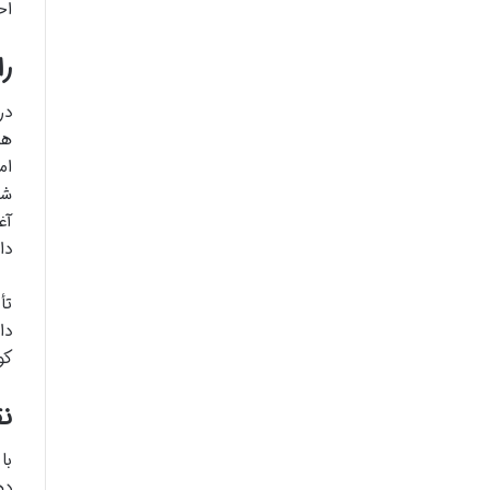
اح
را
در
هس
ام
شج
آغ
دا
تأ
کو
نق
با
ده