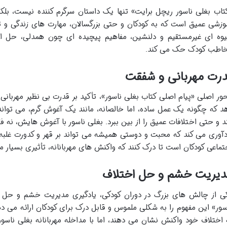
تاب بغلی ناسور ریچل برایت» تنها یک داستان سرگرم کننده نیست، بلک
وزشی عمیق است که به کودکان و حتی بزرگسالان، مهارت های زندگی و تع
وه ای غیرمستقیم و دلنشین، مفاهیم پیچیده ای چون همدلی، حل اخ
اطب کودک حک می کند.
درت مهربانی و شفقت
ور اصلی «پیام اصلی کتاب بغلی ناسور»، تأکید بر قدرت بی نظیر مهربا
د که چگونه یک عمل ساده، اما خالصانه، مانند یک آغوش گرم، می تواند
د و حتی اختلافات عمیق را از بین ببرد. بغلی ناسور با آغوش هایش، نه ف
دآوری می کند که محبت و دوستی همیشه می تواند بر قهر و کدورت غلبه 
تماعی کودکان است تا درک کنند که واکنش های مهربانانه، تأثیری بسیار مثبت
دیریت خشم و حل اختلاف
ی از چالش های بزرگ در دوران کودکی، یادگیری مدیریت خشم و حل ا
سور» این مفهوم را به شکلی ملموس و قابل درک برای کودکان ارائه می دهد.
 اختلاف خود واکنش نشان می دهند، اما با مداخله مهربانانه بغلی ناسور