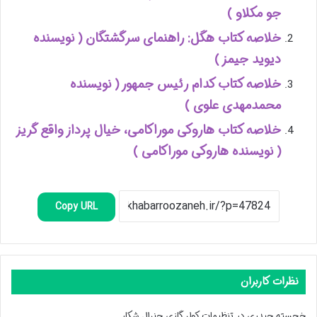
جو مکلاو )
خلاصه کتاب هگل: راهنمای سرگشتگان ( نویسنده
دیوید جیمز )
خلاصه کتاب کدام رئیس جمهور ( نویسنده
محمدمهدی علوی )
خلاصه کتاب هاروکی موراکامی، خیال پرداز واقع گریز
( نویسنده هاروکی موراکامی )
Copy URL
نظرات کاربران
خجسته حیدری
در
تنظیمات کولر گازی جنرال شکار