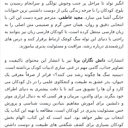
انگیز تولد تا مراحل پر جنب وجوش تولگی و سرانجام رسیدن به
بلوغ، کودکان را با چرخه زندگی یکی از دوست داشتنی ترین حیوانات
خانگی آشنا می سازد.
مجید عاطفی
، مترجم چیره دست این اثر، با
انتخابی دقیق و روان، همان حس گرم و صمیمی متن اصلی را به
زبان فارسی منتقل کرده است، تا کودکان فارسی زبان نیز بتوانند به
راحتی با دنیای این توله سگ کوچک ارتباط برقرار کنند و درس های
ارزشمندی درباره رشد، مراقبت و مسئولیت پذیری بیاموزند.
انتشارات
دانش نگاران برنا
نیز با انتشار این محتوای باکیفیت و
تصاویر جذاب، گامی مهم در غنی سازی ادبیات کودک برداشته است.
«ببینید سگ ها چگونه رشد می کنند؟» فراتر از صرفاً معرفی یک
حیوان، بذر عشق به طبیعت و کنجکاوی علمی را در دل کودکان می
کارد و آن ها را تشویق می کند تا با دقت بیشتری به دنیای اطراف
خود بنگرند. برای والدین، مربیان و هر کسی که به دنبال ابزاری موثر
و دلنشین برای آموزش مفاهیم بنیادین زیست شناسی و پرورش
حس مسئولیت پذیری در کودکان است، مطالعه یا تهیه این کتاب یک
انتخاب بی نظیر خواهد بود. امید است که این کتاب، الهام بخش
کودکان بسیاری برای کشف شگفتی های طبیعت و دوست داشتن