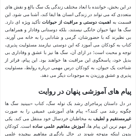
در این بخش، خواننده با ابعاد مختلف زندگی یک سگ بالغ و نقش های
متعددی که می تواند در زندگی انسان ها ایفا کند، آشنا می شود. این
قسمت به
اهمیت دوستی و مراقبت از حیوانات
تأکید ویژه ای دارد.
سگ ها تنها حیوان خانگی نیستند، بلکه دوستانی وفادار و همراهانی
بی نظیرند که با حضورشان، گرمی و شادابی را به خانه می آورند.
کتاب به کودکان می آموزد که این دوستی نیازمند مسئولیت پذیری،
توجه و محبت است؛ در ازای آن، سگ ها نیز با عشق و وفاداری بی
بدیل خود، پاسخگوی این مراقبت ها خواهند بود. این پیام، فراتر از
شناخت یک حیوان، به کودکان درس مهمی درباره روابط، مسئولیت
پذیری و عشق ورزیدن به موجودات دیگر می دهد.
پیام های آموزشی پنهان در روایت
در دل داستان پرماجرای رشد یک توله سگ، کتاب «ببینید سگ ها
چگونه رشد می کنند؟» پیام های آموزشی عمیقی را به صورت
غیرمستقیم و لطیف
به مخاطبان خردسال خود منتقل می کند. یکی
از مهم ترین این پیام ها،
آموزش مفاهیم علمی ساده
است. کودکان
بدون اینکه متوجه شوند در حال یادگیری مفاهیم پیچیده علمی