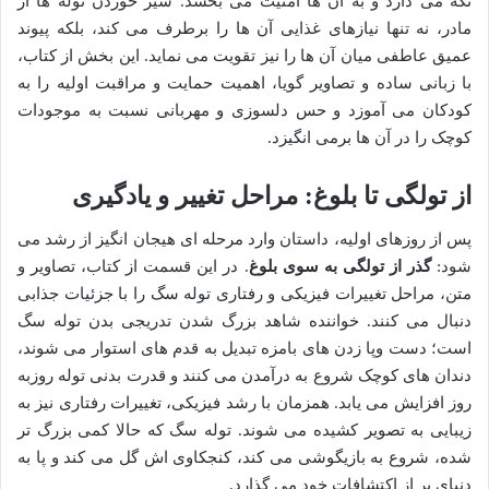
نگه می دارد و به آن ها امنیت می بخشد. شیر خوردن توله ها از
مادر، نه تنها نیازهای غذایی آن ها را برطرف می کند، بلکه پیوند
عمیق عاطفی میان آن ها را نیز تقویت می نماید. این بخش از کتاب،
با زبانی ساده و تصاویر گویا، اهمیت حمایت و مراقبت اولیه را به
کودکان می آموزد و حس دلسوزی و مهربانی نسبت به موجودات
کوچک را در آن ها برمی انگیزد.
از تولگی تا بلوغ: مراحل تغییر و یادگیری
پس از روزهای اولیه، داستان وارد مرحله ای هیجان انگیز از رشد می
شود:
گذر از تولگی به سوی بلوغ
. در این قسمت از کتاب، تصاویر و
متن، مراحل تغییرات فیزیکی و رفتاری توله سگ را با جزئیات جذابی
دنبال می کنند. خواننده شاهد بزرگ شدن تدریجی بدن توله سگ
است؛ دست وپا زدن های بامزه تبدیل به قدم های استوار می شوند،
دندان های کوچک شروع به درآمدن می کنند و قدرت بدنی توله روزبه
روز افزایش می یابد. همزمان با رشد فیزیکی، تغییرات رفتاری نیز به
زیبایی به تصویر کشیده می شوند. توله سگ که حالا کمی بزرگ تر
شده، شروع به بازیگوشی می کند، کنجکاوی اش گل می کند و پا به
دنیای پر از اکتشافات خود می گذارد.