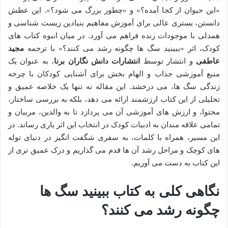
«این حیوان از کجا آمده؟» و «چطور بزرگ می شود؟». این عطش
دانستن، بستری عالی برای آموزش مفاهیم بنیادین زیست شناسی و
همدلی با موجودات زنده فراهم می آورد. در میان انبوه کتاب های
کودک، اثر «ببینید سگ ها چگونه رشد می کنند؟» با ترجمه
مجید
عاطفی
و انتشار توسط
انتشارات دانش نگاران برنا
، به عنوان یک
منبع آموزشی جذاب و الهام بخش برای آشنایی کودکان با چرخه
زندگی سگ ها، می درخشد. این مقاله نه تنها یک خلاصه عمیق و
تحلیلی از این کتاب ارزشمند ارائه می دهد، بلکه به بررسی ساختار،
محتوا، و ارزش های آموزشی آن می پردازد تا به والدین، مربیان و
تمامی علاقه مندان به ادبیات کودک در انتخاب این اثر یاری رساند. در
این مسیر، همراه با کلمات، به سفری شگفت انگیز در دنیای توله
های کوچک و مراحل رشد آن ها قدم می گذاریم و درک عمیق تری از
این کتاب به دست می آوریم.
نگاهی کلی به کتاب ببینید سگ ها
چگونه رشد می کنند؟