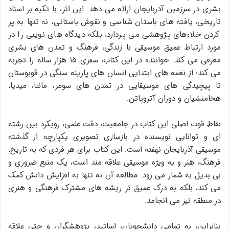
بشری در سرزمین آذربایجان ارائه می دهد. این اثر، با تکیه بر اسناد
تاریخی، یافته های باستان شناسی و نقوش باستانی، نه تنها به پر
کردن خلاءهای پژوهشی می پردازد، بلکه دیدگاه های نوینی را در
مورد ارتباط عمیق موسیقی با زندگی، فرهنگ و تمدن های بشری
معرفی می کند. خواننده در این کتاب، سفری ۱۵ هزار ساله را تجربه
می کند؛ از نغمه های ابتدایی انسان های پارینه سنگی در قوبوستان
تا پیچیدگی های موسیقایی در تمدن های سومر، ماننا، میدیا،
هخامنشیان و دوران آتروپاتن.
نقاط قوت اصلی این کتاب در جامعیت، دقت علمی، رویکرد بین رشته
ای و توانایی نویسنده در بازسازی تصویری یکپارچه از گذشته
موسیقی آذربایجان نهفته است. این کتاب برای هر فردی که به تاریخ،
فرهنگ، هنر و به ویژه موسیقی علاقه مند است، یک منبع ضروری و
بی بدیل به شمار می رود. مطالعه آن نه تنها به افزایش دانش کمک
می کند، بلکه به درک عمیق تر ریشه های مشترک فرهنگی و هنری
در منطقه نیز می انجامد.
بنابراین، به تمامی دانشجویان، اساتید، پژوهشگران و حتی علاقه