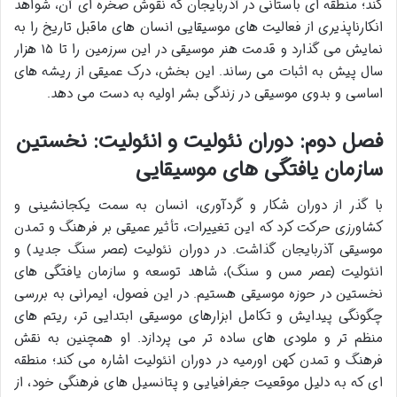
کند؛ منطقه ای باستانی در آذربایجان که نقوش صخره ای آن، شواهد
انکارناپذیری از فعالیت های موسیقایی انسان های ماقبل تاریخ را به
نمایش می گذارد و قدمت هنر موسیقی در این سرزمین را تا ۱۵ هزار
سال پیش به اثبات می رساند. این بخش، درک عمیقی از ریشه های
اساسی و بدوی موسیقی در زندگی بشر اولیه به دست می دهد.
فصل دوم: دوران نئولیت و انئولیت: نخستین
سازمان یافتگی های موسیقایی
با گذر از دوران شکار و گردآوری، انسان به سمت یکجانشینی و
کشاورزی حرکت کرد که این تغییرات، تأثیر عمیقی بر فرهنگ و تمدن
موسیقی آذربایجان گذاشت. در دوران نئولیت (عصر سنگ جدید) و
انئولیت (عصر مس و سنگ)، شاهد توسعه و سازمان یافتگی های
نخستین در حوزه موسیقی هستیم. در این فصول، ایمرانی به بررسی
چگونگی پیدایش و تکامل ابزارهای موسیقی ابتدایی تر، ریتم های
منظم تر و ملودی های ساده تر می پردازد. او همچنین به نقش
فرهنگ و تمدن کهن اورمیه در دوران انئولیت اشاره می کند؛ منطقه
ای که به دلیل موقعیت جغرافیایی و پتانسیل های فرهنگی خود، از