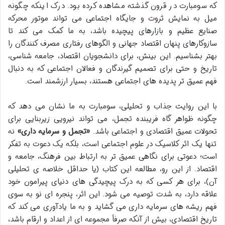
که سومبارت در قرون گذشته مشاهده کرده بود. درک اینکه چگونه
میل به نمایش ثروت و جایگاه اجتماعی می تواند موتور محرکه
صنایع عظیم و بازارهای پیچیده باشد، به ما کمک می کند تا
سازوکارهای پنهان اقتصاد جهانی و الگوهای رفتاری مصرف کنندگان را
بهتر بشناسیم. این بینش، برای دانشجویان اقتصاد، جامعه شناسی،
تاریخ و حتی برای تصمیم گیرندگان و فعالان اجتماعی که به دنبال
فهم عمیق تر پدیده های اجتماعی هستند، بسیار ارزشمند است.
با این روایت جذاب و تحلیلی، سومبارت به ما نشان می دهد که
چگونه ظواهر گاه فریبنده تجمل، می تواند نیرویی زیربنایی برای
تحولات عمیق اقتصادی و اجتماعی باشد.
«تجمل و سرمایه داری»
نه
تنها یک اثر کلاسیک در علوم اجتماعی است، بلکه یک دعوت به تفکر
است؛ دعوتی برای نگاهی عمیق تر به ارتباط بین فرهنگ، جامعه و
اقتصاد. از این رو، مطالعه این کتاب (یا حداقل خلاصه ی تحلیلی
آن)، برای هر کسی که به درک پیچیدگی های دنیای پیرامون خود
علاقه دارد، به شدت توصیه می شود. این اثر، پنجره ای نو به سوی
فهم ریشه های سرمایه داری می گشاید و به ما یادآوری می کند که
تاریخ اقتصادی، بیش از آنکه صرفاً مجموعه ای از اعداد و ارقام باشد،