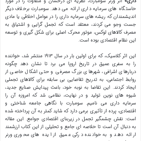
داری»
اثر ورنر سومبارت، نظریه ای درخشان و متفاوت را در مورد
خاستگاه های سرمایه داری ارائه می دهد. سومبارت برخلاف دیگر
اندیشمندان که ریشه های سرمایه داری را در عوامل اخلاقی یا مادی
جست وجو می کردند، معتقد است که تجمل گرایی و اشتیاق به
مصرف کالاهای لوکس، موتور محرک اصلی برای شکل گیری و توسعه
این نظام اقتصادی بوده است.
این اثر کلاسیک، که برای اولین بار در سال ۱۹۱۳ منتشر شد، خواننده
را به سفری عمیق در تاریخ اروپا می برد تا نشان دهد چگونه
دربارهای اشرافی، شهرهای بزرگ مصرفی و حتی اشکال خاصی از
روابط اجتماعی، به تدریج تقاضایی بی سابقه برای کالاهای تجملی
ایجاد کردند. این تقاضا به نوبه خود، باعث پیدایش صنایع جدید،
شیوه های نوین تولید و در نهایت، نظامی شد که امروزه آن را
سرمایه داری می نامیم. سومبارت با نگاهی جامعه شناختی و
اقتصادی، پرده از تأثیری برمی دارد که شاید کمتر به آن پرداخته شده
است: نقش چشمگیر تجمل در زیربنای اقتصادی جوامع. این مقاله
به دنبال آن است تا خلاصه ای جامع و تحلیلی از این کتاب ارزشمند
ارائه دهد و به خواننده درکی عمیق از ایده های محوری ورنر