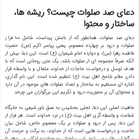
دعای صد صلوات چیست؟ ریشه ها،
ساختار و محتوا
دعای صد صلوات، همانطور که از نامش پیداست، شامل ۱۰۰ فراز
صلوات و درود بر چهارده معصوم، یعنی پیامبر اکرم (ص)، حضرت
فاطمه زهرا (س)، و دوازده امام شیعیان (ع) است. این دعا، بیش از
آنکه صرفاً مجموعه ای از صلوات باشد، یک متن روحانی است که با
هدف توسل و درخواست حاجات از خداوند متعال و با واسطه قرار
دادن مقام شامخ اهل بیت (ع) تنظیم شده است. این نام گذاری،
اشاره ای مستقیم به ساختار و تعداد صلوات های موجود در آن دارد
و محتوای آن بر محوریت درود و تکریم این بزرگواران می چرخد.
ماهیت اصلی این دعا، تجلی بخشیدن به عمق باور شیعی به جایگاه
شفاعت و واسطه گری اهل بیت (ع) در نزد خداوند است. هر فراز از
این دعا، پس از درود و صلوات بر یک معصوم خاص، شامل بیان
حاجت و درخواست هایی است که از خداوند، به برکت و حرمت آن
بزرگواران، طلب می شود. این ساختار، به خواننده امکان می دهد تا