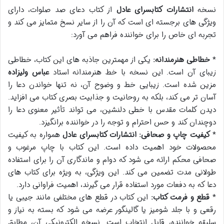
نسخه
انتشارات کتابسرای عادل
از کتاب دعای صد صلوات، دارای
ویژگی های برجسته ای است که آن را از سایر نسخ متمایز می کند و
تجربه ای خاص را برای خواننده فراهم می آورد:
*
خطاطی هنرمندانه:
یکی از مهمترین جاذبه های این کتاب، خطاطی
زیبای آن است. این نسخه با خط هنرمندانه استاد
عباس ولیزاده
مزین شده است. زیبایی خط و وضوح آن، نه تنها خواندن دعا را
آسان تر می کند، بلکه به روحانیت و جذابیت بصری کتاب می افزاید.
دیدن کلمات مقدس با خطی دلنشین، می تواند تأثیر معنوی دعا را
دوچندان کند و حس احترام و توجه را در خواننده برانگیزد.
*
کیفیت چاپ و صحافی:
انتشارات کتابسرای عادل
همواره به کیفیت
محصولات خود اهمیت داده است. این کتاب با چاپ مرغوب و
صحافی محکم ارائه می شود که دوام و ماندگاری آن را برای استفاده
طولانی مدت تضمین می کند. این ویژگی، به ویژه برای کتاب های
دعا که به دفعات مورد استفاده قرار می گیرند، اهمیت فراوانی دارد.
*
قطع و فرمت کتاب:
این کتاب در قطع های مختلفی مانند جیبی یا
رقعی و با جلد شومیز یا گالینگور عرضه می شود که بسته به نیاز و
سلیقه خواننده، قابل انتخاب است. نسخه الکترونیکی آن، مطابق