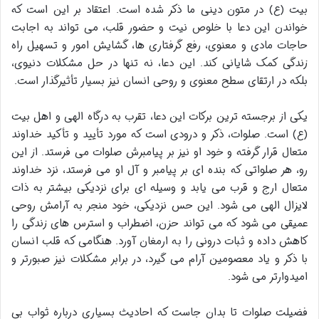
بیت (ع) در متون دینی ما ذکر شده است. اعتقاد بر این است که
خواندن این دعا با خلوص نیت و حضور قلب، می تواند به اجابت
حاجات مادی و معنوی، رفع گرفتاری ها، گشایش امور و تسهیل راه
زندگی کمک شایانی کند. این دعا، نه تنها در حل مشکلات دنیوی،
بلکه در ارتقای سطح معنوی و روحی انسان نیز بسیار تأثیرگذار است.
یکی از برجسته ترین برکات این دعا، تقرب به درگاه الهی و اهل بیت
(ع) است. صلوات، ذکر و درودی است که مورد تأیید و تأکید خداوند
متعال قرار گرفته و خود او نیز بر پیامبرش صلوات می فرستد. از این
رو، هر صلواتی که بنده ای بر پیامبر و آل او می فرستد، نزد خداوند
متعال ارج و قرب می یابد و وسیله ای برای نزدیکی بیشتر به ذات
لایزال الهی می شود. این حس نزدیکی، خود منجر به آرامش روحی
عمیقی می شود که می تواند حزن، اضطراب و استرس های زندگی را
کاهش داده و ثبات درونی را به ارمغان آورد. هنگامی که قلب انسان
با ذکر و یاد معصومین آرام می گیرد، در برابر مشکلات نیز صبورتر و
امیدوارتر می شود.
فضیلت صلوات تا بدان جاست که احادیث بسیاری درباره ثواب بی