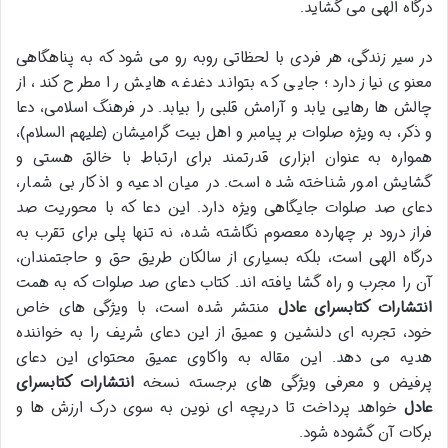
درگاه الهی می گشاید.
در سیر زندگی، هر فردی با لحظاتی روبه رو می شود که به پناهگاهی
معنوی نیاز دارد؛ جایی که بتواند دغدغه هایش را مطرح کند، از
چالش ها رهایی یابد و آرامش قلبی را بیابد. در فرهنگ اسلامی، دعا
و ذکر، به ویژه صلوات بر پیامبر و اهل بیت گرامیشان (علیهم السلام)،
همواره به عنوان ابزاری قدرتمند برای ارتباط با خالق هستی و
گشایش امور شناخته شده است. در میان ادعیه و اذکار بی شمار،
دعای صد صلوات جایگاهی ویژه دارد. این دعا که با محوریت صد
فراز درود بر چهارده معصوم نگاشته شده، نه تنها پلی برای تقرب به
درگاه الهی است، بلکه بسیاری از سالکان طریق حق و حاجتمندان،
آن را مجرب و راه گشا یافته اند. کتاب دعای صد صلوات که به همت
انتشارات کتابسرای عادل
منتشر شده است، با ویژگی های خاص
خود، تجربه ای دلنشین و عمیق از این دعای شریف را به خواننده
هدیه می دهد. این مقاله به واکاوی عمیق محتوای این دعای
پرفیض و معرفی ویژگی های برجسته نسخه
انتشارات کتابسرای
عادل
خواهد پرداخت تا دریچه ای نوین به سوی درک ارزش ها و
برکات آن گشوده شود.