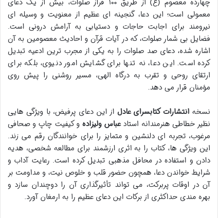
چهارده معصوم (ع) از طریق ۱۰۰ فراز صلوات، بیش از یک دعای
معمولی است؛ این دعا، گنجینه ای عظیم از معنویت و وسیله ای
نیرومند برای اجابت حاجات و دستیابی به آرامش درونی است.
فضایل بی شمار صلوات، که در آیات قرآن و احادیث معصومین به آن
اشاره شده، دعای صد صلوات را به یکی از مجرب ترین ادعیه تبدیل
کرده است. این دعا، نه تنها برای گشایش امور دنیوی، بلکه برای
ارتقای روحی و تقرب به درگاه الهی، مسیر روشنی را پیش روی
مؤمنان قرار می دهد.
نسخه
انتشارات کتابسرای عادل
از این دعای پرفیض، با ویژگی هایی
نظیر خطاطی هنرمندانه استاد
عباس ولیزاده
و کیفیت چاپ و صحافی
مرغوب، تجربه ای دلنشین و متمایز را برای خوانندگان رقم می زند.
این ویژگی ها، کتاب را به اثری ارزشمند برای مطالعه شخصی، هدیه
دادن و استفاده در محافل مذهبی تبدیل کرده است. رعایت آداب و
شرایط خواندن دعا، همچون حضور قلب و خلوص نیت، و مداومت بر
آن در اوقات پربرکت، می تواند تأثیرگذاری آن را دوچندان سازد و
بهره مندی حداکثری از برکات این دعای عظیم را به ارمغان آورد.