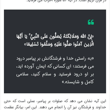
در قرآن کریم است. در آیه ۵۶ سوره احزاب می فرماید:
«
إِنَّ اللَّهَ وَمَلَائِكَتَهُ يُصَلُّونَ عَلَى النَّبِيِّ ۚ يَا أَيُّهَا
الَّذِينَ آمَنُوا صَلُّوا عَلَيْهِ وَسَلِّمُوا تَسْلِيمًا
»
«به راستی خدا و فرشتگانش بر پیامبر درود
می فرستند؛ ای کسانی که ایمان آورده اید،
بر او درود فرستید و سلام کنید، سلامی
کامل و شایسته.»
این آیه نشان می دهد که صلوات بر پیامبر، عملی است که حتی
خداوند و فرشتگان نیز آن را انجام می دهند. این امر، بیانگر عظمت