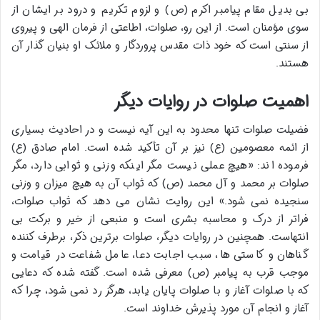
بی بدیل مقام پیامبر اکرم (ص) و لزوم تکریم و درود بر ایشان از
سوی مؤمنان است. از این رو، صلوات، اطاعتی از فرمان الهی و پیروی
از سنتی است که خود ذات مقدس پروردگار و ملائک او بنیان گذار آن
هستند.
اهمیت صلوات در روایات دیگر
فضیلت صلوات تنها محدود به این آیه نیست و در احادیث بسیاری
از ائمه معصومین (ع) نیز بر آن تأکید شده است. امام صادق (ع)
فرموده اند: «هیچ عملی نیست مگر اینکه وزنی و ثوابی دارد، مگر
صلوات بر محمد و آل محمد (ص) که ثواب آن به هیچ میزان و وزنی
سنجیده نمی شود.» این روایت نشان می دهد که ثواب صلوات،
فراتر از درک و محاسبه بشری است و منبعی از خیر و برکت بی
انتهاست. همچنین در روایات دیگر، صلوات برترین ذکر، برطرف کننده
گناهان و کاستی ها، سبب اجابت دعا، عامل شفاعت در قیامت و
موجب قرب به پیامبر (ص) معرفی شده است. گفته شده که دعایی
که با صلوات آغاز و با صلوات پایان یابد، هرگز رد نمی شود، چرا که
آغاز و انجام آن مورد پذیرش خداوند است.