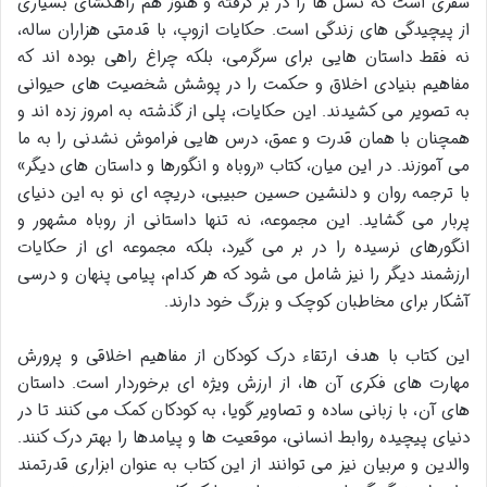
سفری است که نسل ها را در بر گرفته و هنوز هم راهگشای بسیاری
از پیچیدگی های زندگی است. حکایات ازوپ، با قدمتی هزاران ساله،
نه فقط داستان هایی برای سرگرمی، بلکه چراغ راهی بوده اند که
مفاهیم بنیادی اخلاق و حکمت را در پوشش شخصیت های حیوانی
به تصویر می کشیدند. این حکایات، پلی از گذشته به امروز زده اند و
همچنان با همان قدرت و عمق، درس هایی فراموش نشدنی را به ما
می آموزند. در این میان، کتاب «روباه و انگورها و داستان های دیگر»
با ترجمه روان و دلنشین حسین حبیبی، دریچه ای نو به این دنیای
پربار می گشاید. این مجموعه، نه تنها داستانی از روباه مشهور و
انگورهای نرسیده را در بر می گیرد، بلکه مجموعه ای از حکایات
ارزشمند دیگر را نیز شامل می شود که هر کدام، پیامی پنهان و درسی
آشکار برای مخاطبان کوچک و بزرگ خود دارند.
این کتاب با هدف ارتقاء درک کودکان از مفاهیم اخلاقی و پرورش
مهارت های فکری آن ها، از ارزش ویژه ای برخوردار است. داستان
های آن، با زبانی ساده و تصاویر گویا، به کودکان کمک می کنند تا در
دنیای پیچیده روابط انسانی، موقعیت ها و پیامدها را بهتر درک کنند.
والدین و مربیان نیز می توانند از این کتاب به عنوان ابزاری قدرتمند