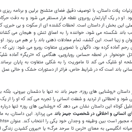
ئیات پلات داستان، با توصیف دقیق فضای متشنج برلین و برنامه ریزی دقیق
د. او در یک آپارتمان روبروی نقطه فرار مستقر می شود و به دقت حرکات «
لی این بخش از داستان است. لحظات کشنده ای از سکوت و بی خبری، که ت
ب باند شکسته می شود، خواننده را به اعماق تنش و هیجان می کشاند. 
ان و زیبا است. این کشف، تمام معادلات ذهنی باند را بر هم می ریزد. او
 رحم آماده کرده بود، ناگهان با تصویری متفاوت روبرو می شود: زنی که
تل خونخوار. در لحظه حساس رویارویی، هنگامی که «تریگر» آماده شلیک
لحه او شلیک می کند تا ماموریت را به شکلی متفاوت به پایان برساند.
سانی باند است که در شرایط خاص، فراتر از دستورات خشک و خالی عمل م
 داستان «روشنایی های روز»، جیمز باند نه تنها با دشمنان بیرونی، بلکه 
 شود و لحظاتی از تردید و شفقت انسانی را تجربه می کند که او را از یک
لیل کوتاه این داستان نشان می دهد که «روشنایی های روز» تنها دربا
ی انسانی و اخلاقی در شخصیت جیمز باند
می پردازد. این داستان، به ما 
میانه انگلیسی به معنای «ترس تا سرحد مرگ» یا «بیرون کشیدن زندگی 