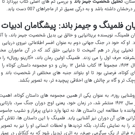
ستان،
تحلیل شخصیت جیمز باند
و بررسی تم های اصلی کتاب بپردازد تا خ
 درخشان داشته باشد و به درکی عمیق تر از ماجراهای 007 دست یابد.
یان فلمینگ و جیمز باند: پیشگامان ادبیا
ان فلمینگ، نویسنده بریتانیایی و خالق بی بدیل شخصیت جیمز باند، با آث
د. او که خود در جنگ جهانی دوم به عنوان افسر اطلاعاتی نیروی دریایی 
 تخیلی پربار در هم آمیخت تا دنیایی خلق کند که در آن ماموران 
سال ۱۹۶۴، مجموعاً ۱۴ کتاب شامل ۱۲ رمان و دو مجموعه
ی کوتاه، فرصتی بود تا او بتواند جنبه های مختلفی از شخصیت باند و دنی
چک تر و گاه بر چالش های اخلاقی پیچیده تر، به تصویر بکشد.
وشنایی روز»، به عنوان یکی از همین مجموعه های داستان کوتاه، اهمیت و
در سال ۱۹۶۲ منتشر شد، در زمان خود، یعنی اوج دوران جنگ سرد، باز
اننده با مطالعه این داستان ها، نه تنها وارد دنیای پرفراز و نشیب جاسوس
رانی های آن دوران نیز آشنایی یابد. فلمینگ با این داستان ها، تلاش کر
ند را به نمایش بگذارد، بلکه تردیدها و لحظات انسانی او را نیز به تصو
ز» فراتر از یک سرگرمی صرف، به اثری تبدیل شود که به کنکاش در عم