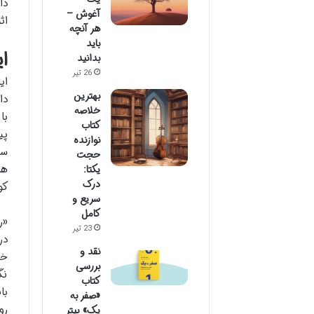
دا
آغوش –
اثر
هر آنچه
باید
ا
بدانید
26 تیر
ای
بهترین
دا
خلاصه
با
کتاب
نوازنده
حجت
ها
یکتا:
درک
کو
سریع و
کامل
«ر
23 تیر
نقد و
خو
بررسی
نگ
کتاب
با
«صفر به
رو
یک» پیتر