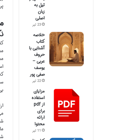
تیل به
پر
زبان
اصلی
م
23 تیر
نگاهی ب
خلاصه
کتاب
آشنایی با
حروف
عربی –
اس
یوسف
که
صفی پور
سن
22 تیر
بی
مزایای
استفاده
از pdf
ار
برای
می
ارائه
شو
محتوا
11 تیر
شن