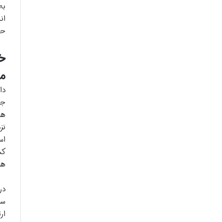
به
ان
حت
خل
مع
دا
اس
کش
ها
در
سر
ار