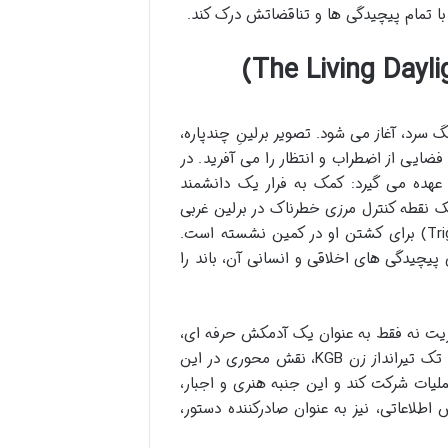
 با تمام پیچیدگی ها و تناقضاتش درک کند.
سرد، آغاز می شود. تصویر برلینِ چندپاره،
 فضایی از اضطراب و انتظار را می آفرید. در
سیار حساس را بر عهده می گیرد: کمک به فرار یک دانشمند
اید از یک نقطه کنترل مرزی خطرناک در برلین غربی
عبور کند، در حالی که یک تک تیرانداز حرفه ای KGB به نام «تریگر» (Trigger) برای کشتن او در کمین نشسته است.
پیچیدگی های اخلاقی و انسانی آن، باند را
ریت نه فقط به عنوان یک آدمکش حرفه ای،
بلکه به عنوان فردی با تردیدهای اخلاقی عمیق ظاهر می شود. کارا میلووی، تک تیرانداز زن KGB، نقش محوری در این
ملیات شرکت کند و این جنبه هنری و اجبار،
م فراتر می برد. «ام» (M)، رئیس سرویس اطلاعاتی، نیز به عنوان صادرکننده دستور،