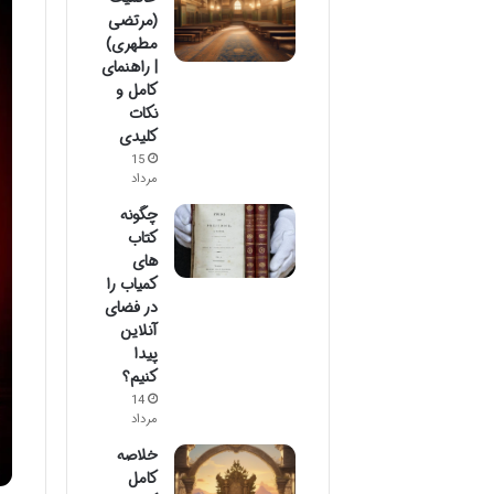
(مرتضی
مطهری)
| راهنمای
کامل و
نکات
کلیدی
15
مرداد
چگونه
کتاب
های
کمیاب را
در فضای
آنلاین
پیدا
کنیم؟
14
مرداد
خلاصه
کامل