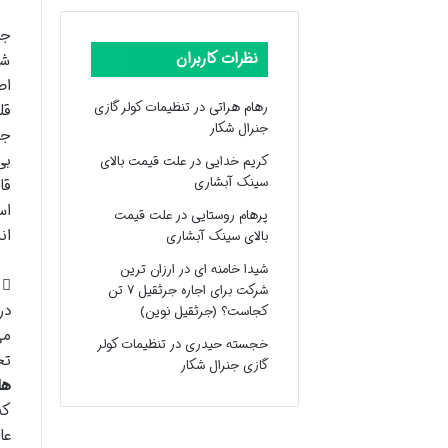
جز
نظرات کاربران
شو
اص
رهام هراتی
در
تنظیمات کولر گازی
قل
جنرال شکار
جو
بی
کریم خدایی
در
علت قیمت بالای
سینک آبشاری
قا
اس
پرهام روستایی
در
علت قیمت
ان
بالای سینک آبشاری
شیدا خامنه ای
در
ارزان ترین
شرکت برای اجاره جرثقیل ۷ تن
در
کجاست؟ (جرثقیل نوین)
می
خجسته حیدری
در
تنظیمات کولر
تح
گازی جنرال شکار
ها
عا