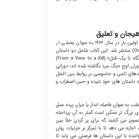
کتاب «روشنایی روز» که در اصل مجموعه ای از داستان های کوتاه است، اولین بار در سال ۱۹۶۲ به عنوان بخشی از
مجموعه «اکتاپوسی و روشنایی روز» (Octopussy and The Living Daylights) منتشر شد. این کتاب شامل دو داستان
مجزا به نام های «روشنایی های روز» (The Living Daylights) و «از یک نگاه تا یک قتل» (From a View to a Kill)
وران اوج جنگ سرد نگاشته شده اند؛ دورانی
های اتمی و جاسوسی بر روابط بین الملل
پود داستان های خود تنیده و حس اضطراب و
غلب به عنوان فاصله انداز یا میان پرده عمل
های بزرگ تر ممکن است کمتر به آن پرداخته
صویر می کشند که برای پر کردن خلأ بین
به فلمینگ اجازه می دهد تا با تمرکز بر جزئیات روان
نده با این داستان ها فرصتی می یابد تا