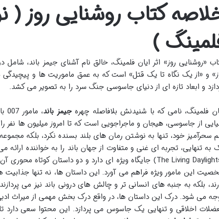
لاصه کتاب روشنایی روز ( ن
لمینگ )
اب «روشنایی روز» اثر ایان فلمینگ، خالق نام آشنای جیمز باند، شامل د
ز» و «از یک نگاه تا یک قتل» است که به عمق ماموریت ها و پیچید
دازد و ابعاد تازه ای از دنیای جاسوسی جنگ سرد را به تصویر می کشد.
ان فلمینگ، نامی که با شنیدنش بلافاصله چهره
جیمز باند
، م
یایی از جاسوسی، هیجان و ماجراجویی است که تا امروز میلیون ها نفر را 
م سحرآمیز خود، تنها به نوشتن رمان های بلند بسنده نکرد، بلکه مجموعه ا
 به تنهایی، تجربه ای غنی و متفاوت از جهان باند را به خواننده ارائه می
(The Living Daylights) جایگاه ویژه ای دارد و دو داستان کوتاه
صیت این مامور ویژه فراهم می آورد. این داستان ها، نه تنها جذابیت
رند، بلکه به جنبه های انسانی تر و چالش های درونی باند نیز می پردازند 
جه می شود. درک این داستان ها، در واقع درک بخش مهمی از میراث ادب
ضلات اخلاقی و تنهایی یک جاسوس می پردازد. این محتوا سعی دارد تا 