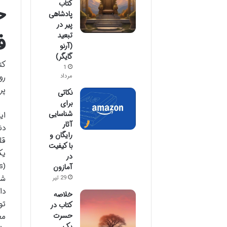
کتاب
خ
پادشاهی
پیر در
ف
تبعید
(آرنو
گایگر)
کت
1
رو
مرداد
پر
نکاتی
برای
شناسایی
ای
آثار
دن
رایگان و
قل
با کیفیت
یک
در
آمازون
شخ
29 تیر
دا
خلاصه
تو
کتاب در
حسرت
مع
یک