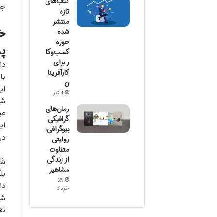
کتاب‌های
جی
تازه
منتشر
خل
شده
حوزه
پل
کسب‌وکا
ر برای
دا
کارآفرینا
با
ن
4 تیر
رمان‌های
گرافیکی
ای
بیوگرافی؛
در
روایتی
متفاوت
از زندگی
شخ
مشاهیر
29
دا
خرداد
نق