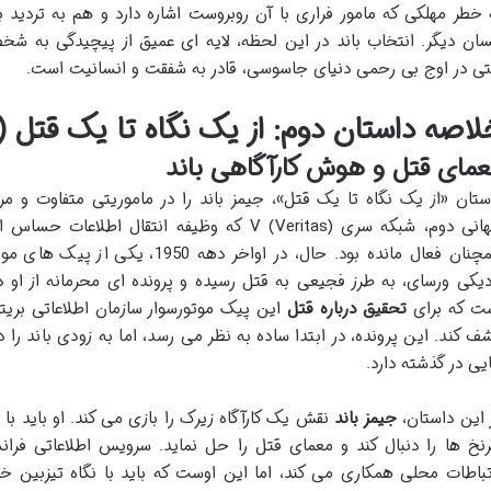
 خطر مهلکی که مامور فراری با آن روبروست اشاره دارد و هم به تردید 
سان دیگر. انتخاب باند در این لحظه، لایه ای عمیق از پیچیدگی به شخ
ی در اوج بی رحمی دنیای جاسوسی، قادر به شفقت و انسانیت است.
اصه داستان دوم: از یک نگاه تا یک قتل (From a View to a Kill)
مای قتل و هوش کارآگاهی باند
ستان «از یک نگاه تا یک قتل»، جیمز باند را در ماموریتی متفاوت و م
جهانی دوم، شبکه سری V (Veritas) که وظیفه انتقال 
همچنان فعال مانده بود. حال، در اواخر
ت که برای
تحقیق درباره قتل
این پیک موتورسوار سازمان اطلاعاتی بریتانی
ف کند. این پرونده، در ابتدا ساده به نظر می رسد، اما به زودی باند را
یی در گذشته دارد.
 این داستان،
جیمز باند
نقش یک کارآگاه زیرک را بازی می کند. او باید با
نخ ها را دنبال کند و معمای قتل را حل نماید. سرویس اطلاعاتی فرانسه
تباطات محلی همکاری می کند، اما این اوست که باید با نگاه تیزبین خو