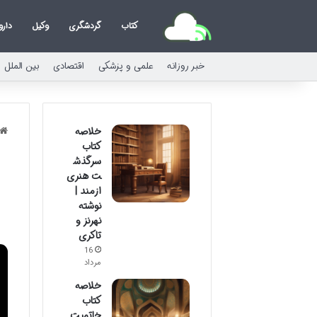
کتاب
گردشگری
وکیل
دارو
خبر روزانه
علمی و پزشکی
اقتصادی
بین الملل
خلاصه
کتاب
سرگذش
ت هنری
ازمند |
نوشته
نهرنز و
تاکری
16
مرداد
خلاصه
کتاب
خاتمیت