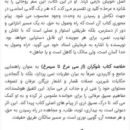
اصل خویش بازمی گردد. او در این کتاب، این سفر روحانی را به
شانزده مرحله کلیدی تقسیم می کند که هر یک گامی اساسی در
جهت تکامل و رسیدن به وحدت وجود محسوب می شود. پیام
محوری کتاب آن است که راه وصول به حق، نه یک مسیر انتزاعی و
دور از دسترس، بلکه طریقتی استوار و عملی است که با تلاش و
تهذیب نفس، برای هر جوینده ای قابل دستیابی خواهد بود.
نویسنده با اشاره به فرمایش استاد خود می گوید: «راه وصول به
خدا آسان است، ولی سالک یا کاهل است و یا جاهل.»
خلاصه کتاب شوکران (از سی مرغ تا سیمرغ)
به عنوان راهنمایی
جامع و کاربردی، صرفاً به بیان نظریات نمی پردازد، بلکه با گنجاندن
حکایات شیرین، جملات قصار و اشعار بزرگان عرفان و تصوف،
محتوای خود را غنی تر و جذاب تر می سازد. این تلفیق هوشمندانه،
مفاهیم عمیق عرفانی را برای خواننده ملموس تر کرده و به او کمک
می کند تا درک عمیق تری از پیام های اصلی کتاب پیدا کند. این اثر
دعوتی است به بیداری، توبه، طلب، و مجاهده در راه رسیدن به حق،
و هر صفحه آن، گویی نوری است بر مسیر سالکان طریق حقیقت.