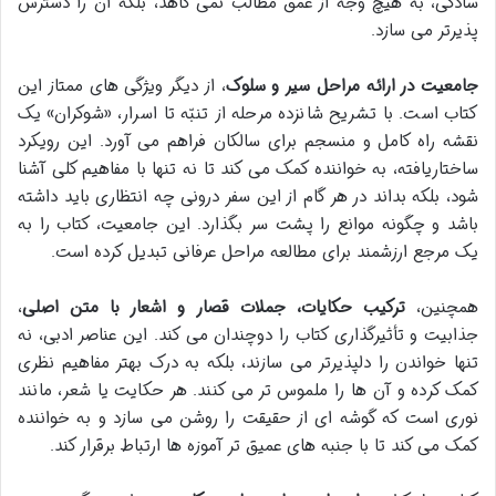
سادگی، به هیچ وجه از عمق مطالب نمی کاهد، بلکه آن را دسترس
پذیرتر می سازد.
جامعیت در ارائه مراحل سیر و سلوک
، از دیگر ویژگی های ممتاز این
کتاب است. با تشریح شانزده مرحله از تنبّه تا اسرار، «شوکران» یک
نقشه راه کامل و منسجم برای سالکان فراهم می آورد. این رویکرد
ساختاریافته، به خواننده کمک می کند تا نه تنها با مفاهیم کلی آشنا
شود، بلکه بداند در هر گام از این سفر درونی چه انتظاری باید داشته
باشد و چگونه موانع را پشت سر بگذارد. این جامعیت، کتاب را به
یک مرجع ارزشمند برای مطالعه مراحل عرفانی تبدیل کرده است.
همچنین،
ترکیب حکایات، جملات قصار و اشعار با متن اصلی
،
جذابیت و تأثیرگذاری کتاب را دوچندان می کند. این عناصر ادبی، نه
تنها خواندن را دلپذیرتر می سازند، بلکه به درک بهتر مفاهیم نظری
کمک کرده و آن ها را ملموس تر می کنند. هر حکایت یا شعر، مانند
نوری است که گوشه ای از حقیقت را روشن می سازد و به خواننده
کمک می کند تا با جنبه های عمیق تر آموزه ها ارتباط برقرار کند.