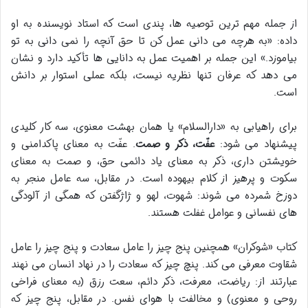
از جمله مهم ترین توصیه ها، پندی است که استاد نویسنده به او
داده: «به هرچه می دانی عمل کن تا حق آنچه را نمی دانی به تو
بیاموزد.» این جمله بر اهمیت عمل به دانایی ها تأکید دارد و نشان
می دهد که عرفان تنها نظریه نیست، بلکه عملی استوار بر دانش
است.
برای راهیابی به «دارالسلام» یا همان بهشت معنوی، سه کار کلیدی
پیشنهاد می شود:
عفّت، ذکر و صمت
. عفّت به معنای پاکدامنی و
خویشتن داری، ذکر به معنای یاد دائمی حق، و صمت به معنای
سکوت و پرهیز از کلام بیهوده است. در مقابل، سه عامل منجر به
دوزخ شمرده می شوند: شهوت، لهو و ژاژگفتن که همگی از آلودگی
های نفسانی و عوامل غفلت هستند.
کتاب «شوکران» همچنین پنج چیز را عامل سعادت و پنج چیز را عامل
شقاوت معرفی می کند. پنچ چیز که سعادت را در نهاد انسان می نهند
عبارتند از: ریاضت، معرفت، ذکر دائم، سعت رزق (به معنای فراخی
روحی و معنوی) و مخالفت با هوای نفس. در مقابل، پنج چیز که