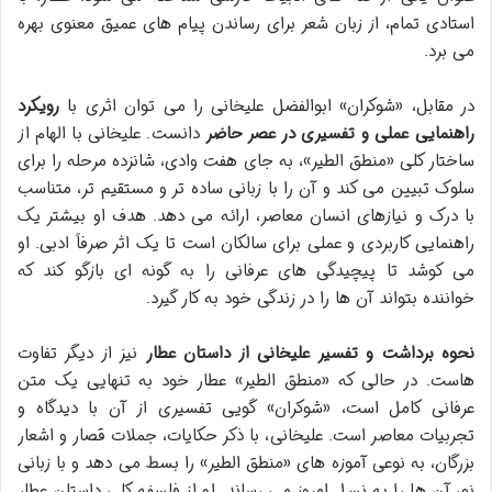
استادی تمام، از زبان شعر برای رساندن پیام های عمیق معنوی بهره
می برد.
در مقابل، «شوکران» ابوالفضل علیخانی را می توان اثری با
رویکرد
راهنمایی عملی و تفسیری در عصر حاضر
دانست. علیخانی با الهام از
ساختار کلی «منطق الطیر»، به جای هفت وادی، شانزده مرحله را برای
سلوک تبیین می کند و آن را با زبانی ساده تر و مستقیم تر، متناسب
با درک و نیازهای انسان معاصر، ارائه می دهد. هدف او بیشتر یک
راهنمایی کاربردی و عملی برای سالکان است تا یک اثر صرفاً ادبی. او
می کوشد تا پیچیدگی های عرفانی را به گونه ای بازگو کند که
خواننده بتواند آن ها را در زندگی خود به کار گیرد.
نحوه برداشت و تفسیر علیخانی از داستان عطار
نیز از دیگر تفاوت
هاست. در حالی که «منطق الطیر» عطار خود به تنهایی یک متن
عرفانی کامل است، «شوکران» گویی تفسیری از آن با دیدگاه و
تجربیات معاصر است. علیخانی، با ذکر حکایات، جملات قصار و اشعار
بزرگان، به نوعی آموزه های «منطق الطیر» را بسط می دهد و با زبانی
نو، آن ها را به نسل امروز می رساند. او از فلسفه کلی داستان عطار