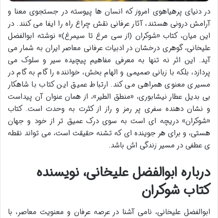
در دنیای پرهیاهوی امروز که انسان ها پیوسته در جستجوی معنا و
آرامش درونی هستند، آثار عرفانی نقش چراغ راه را ایفا می کنند. در
این میان، کتاب «شوکران (از سی مرغ تا سیمرغ)» نوشته ابوالفضل
علیخانی، گوهری درخشان در ادبیات عرفانی معاصر ایران به شمار می
آید. این اثر نه تنها به معرفی مفاهیم پیچیده سیر و سلوک می
پردازد، بلکه با زبانی صمیمی و الهام بخش، خواننده را گام به گام در
مسیری معنوی همراهی می کند. ارتباط عمیق این کتاب با شاهکار
بی بدیل عطار نیشابوری، «منطق الطیر»، از همان عنوان آن پیداست
و نشان دهنده سفری پر رمز و راز از کثرت به وحدت است. کتاب
«شوکران» دریچه ای است به سوی درک عمیق تر از خود و جهان
هستی، و برای هر جوینده ای که تشنه حقیقت است، می تواند نقطه
ی عطفی در مسیر زندگی اش باشد.
درباره ابوالفضل علیخانی، نویسنده
کتاب شوکران
ابوالفضل علیخانی، نامی آشنا در عرصه عرفان و معنویت معاصر، با