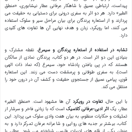
پیداست، ارتباطی عمیق با شاهکار عرفانی عطار نیشابوری، «منطق
الطیر» دارد. هر دو اثر به سفری درونی برای دستیابی به حقیقت می
پردازند و از استعاره پرندگان برای بیان مراحل سیر و سلوک استفاده
می کنند، اما رویکرد، زبان و هدف نهایی آن ها تفاوت های کلیدی
دارد.
تشابه در استفاده از استعاره پرندگان و سیمرغ
، نقطه مشترک و
بنیادی این دو اثر است. در هر دو کتاب، پرندگان نمادی از سالکان
هستند که در پی یافتن پادشاه خود، سیمرغ (که نماد ذات الهی
است)، به سفری طولانی و پرمشقت دست می زنند. این استعاره
قوی، پیامی عمیق از جستجوی حقیقت و کشف آن در درون خود را
منتقل می کند.
با این حال،
تفاوت در رویکرد
آن ها مشهود است. «منطق الطیر»
عطار، یک
اثر ادبی-عرفانی کلاسیک
است که با زبانی فاخر و سرشار از
تمثیلات و حکایات منظوم، به بیان هفت وادی سلوک می پردازد. این
کتاب، بیشتر بر جنبه های روایی و شاعرانه عرفان تمرکز دارد و به
عنوان یکی از قله های ادبیات فارسی شناخته می شود. عطار، با