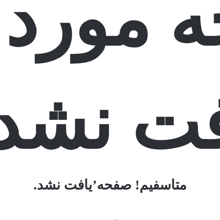
 مورد 
فت نشد:
متاسفیم! صفحه’یافت نشد.