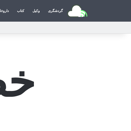
گردشگری
وکیل
کتاب
داروخا