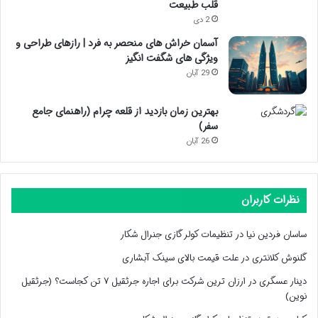
قلب طبیعت
2 دی
آسمان خراش های منحصر به فرد | رازهای طراحی و
ویژگی های شگفت انگیز
29 آبان
بهترین زمان بازدید از قلعه چرام (راهنمای جامع
سفر)
26 آبان
نظرات کاربران
ساسان فردین نیا
در
تنظیمات کولر گازی جنرال شکار
گلنوش کلانتری
در
علت قیمت بالای سینک آبشاری
دینار عسگری
در
ارزان ترین شرکت برای اجاره جرثقیل ۷ تن کجاست؟ (جرثقیل
نوین)