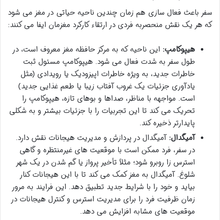
سفر باعث فعال سازی هم زمان چندین ناحیه حیاتی در مغز می شود
که هر یک نقش منحصربه فردی در ارتقاء کارکرد مغزمان ایفا می کنند:
هیپوکامپ:
این ناحیه که به مرکز حافظه مغز معروف است، در
طول سفر به شدت فعال می شود. هیپوکامپ مسئول ثبت
خاطرات جدید، به ویژه خاطرات اپیزودیک یا رویدادی (مثل
یادآوری جزئیات یک غروب آفتاب زیبا یا طعم غذایی جدید)
است. مواجهه با مناظر، صداها و بوهای تازه، هیپوکامپ را
تحریک می کند تا این تجربیات را با جزئیات بیشتر و به شکلی
پایدارتر ذخیره کند.
آمیگدال:
آمیگدال در پردازش و مدیریت هیجانات نقش دارد.
در سفر، فرد ممکن است با موقعیت های غیرمنتظره و گاهی
استرس زا روبرو شود؛ مثلاً تأخیر پرواز یا گم شدن در یک شهر
شلوغ. آمیگدال به مغز کمک می کند تا با این هیجانات کنار
بیاید و خود را با شرایط جدید تطبیق دهد. این فرایند به مرور
زمان ظرفیت فرد را برای مدیریت استرس و کنترل هیجانات در
موقعیت های مشابه افزایش می دهد.