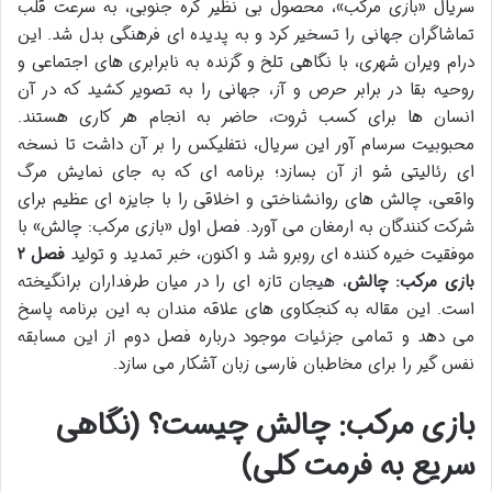
سریال «بازی مرکب»، محصول بی نظیر کره جنوبی، به سرعت قلب
تماشاگران جهانی را تسخیر کرد و به پدیده ای فرهنگی بدل شد. این
درام ویران شهری، با نگاهی تلخ و گزنده به نابرابری های اجتماعی و
روحیه بقا در برابر حرص و آز، جهانی را به تصویر کشید که در آن
انسان ها برای کسب ثروت، حاضر به انجام هر کاری هستند.
محبوبیت سرسام آور این سریال، نتفلیکس را بر آن داشت تا نسخه
ای رئالیتی شو از آن بسازد؛ برنامه ای که به جای نمایش مرگ
واقعی، چالش های روانشناختی و اخلاقی را با جایزه ای عظیم برای
شرکت کنندگان به ارمغان می آورد. فصل اول «بازی مرکب: چالش» با
موفقیت خیره کننده ای روبرو شد و اکنون، خبر تمدید و تولید
فصل ۲
بازی مرکب: چالش
، هیجان تازه ای را در میان طرفداران برانگیخته
است. این مقاله به کنجکاوی های علاقه مندان به این برنامه پاسخ
می دهد و تمامی جزئیات موجود درباره فصل دوم از این مسابقه
نفس گیر را برای مخاطبان فارسی زبان آشکار می سازد.
بازی مرکب: چالش چیست؟ (نگاهی
سریع به فرمت کلی)