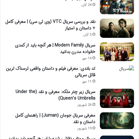
24 آبان
نقد و بررسی سریال VTC (وی تی سی) | معرفی کامل
+ داستان و امتیاز
5 آبان
سریال Modern Family | هر آنچه باید از کمدی
خانواده مدرن بدانید
14 مهر
تد باندی: معرفی فیلم و داستان واقعی ترسناک ترین
قاتل سریالی
11 مهر
سریال زیر چتر ملکه: معرفی و نقد (Under the
Queen’s Umbrella)
26 شهریور
معرفی سریال جومان (Juman) | راهنمای کامل
داستان و نقد
19 شهریور
سریال مهتاب نقاشی شده با ابر: هر آنچه باید بدانید