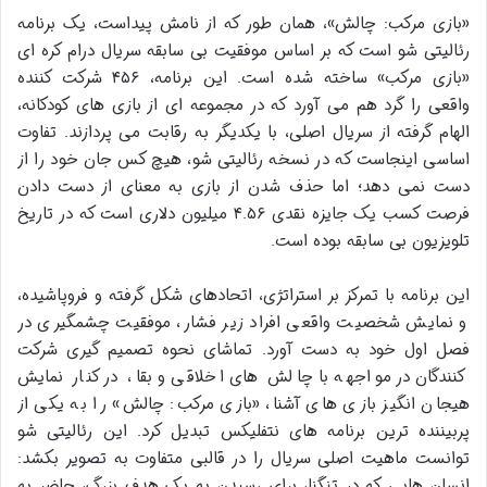
«بازی مرکب: چالش»، همان طور که از نامش پیداست، یک برنامه
رئالیتی شو است که بر اساس موفقیت بی سابقه سریال درام کره ای
«بازی مرکب» ساخته شده است. این برنامه، ۴۵۶ شرکت کننده
واقعی را گرد هم می آورد که در مجموعه ای از بازی های کودکانه،
الهام گرفته از سریال اصلی، با یکدیگر به رقابت می پردازند. تفاوت
اساسی اینجاست که در نسخه رئالیتی شو، هیچ کس جان خود را از
دست نمی دهد؛ اما حذف شدن از بازی به معنای از دست دادن
فرصت کسب یک جایزه نقدی ۴.۵۶ میلیون دلاری است که در تاریخ
تلویزیون بی سابقه بوده است.
این برنامه با تمرکز بر استراتژی، اتحادهای شکل گرفته و فروپاشیده،
و نمایش شخصیت واقعی افراد زیر فشار، موفقیت چشمگیری در
فصل اول خود به دست آورد. تماشای نحوه تصمیم گیری شرکت
کنندگان در مواجهه با چالش های اخلاقی و بقا، در کنار نمایش
هیجان انگیز بازی های آشنا، «بازی مرکب: چالش» را به یکی از
پربیننده ترین برنامه های نتفلیکس تبدیل کرد. این رئالیتی شو
توانست ماهیت اصلی سریال را در قالبی متفاوت به تصویر بکشد:
انسان هایی که در تنگنا، برای رسیدن به یک هدف بزرگ، حاضر به