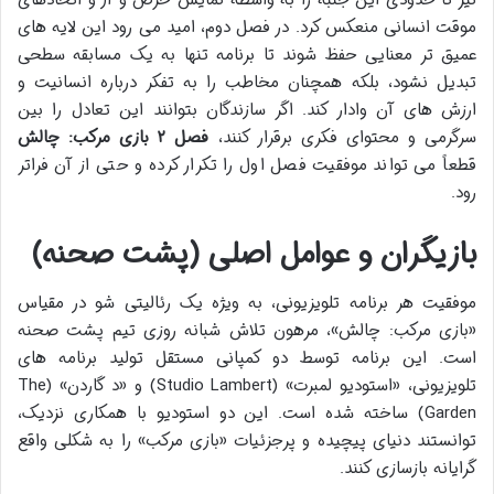
موقت انسانی منعکس کرد. در فصل دوم، امید می رود این لایه های
عمیق تر معنایی حفظ شوند تا برنامه تنها به یک مسابقه سطحی
تبدیل نشود، بلکه همچنان مخاطب را به تفکر درباره انسانیت و
ارزش های آن وادار کند. اگر سازندگان بتوانند این تعادل را بین
سرگرمی و محتوای فکری برقرار کنند،
فصل ۲ بازی مرکب: چالش
قطعاً می تواند موفقیت فصل اول را تکرار کرده و حتی از آن فراتر
رود.
بازیگران و عوامل اصلی (پشت صحنه)
موفقیت هر برنامه تلویزیونی، به ویژه یک رئالیتی شو در مقیاس
«بازی مرکب: چالش»، مرهون تلاش شبانه روزی تیم پشت صحنه
است. این برنامه توسط دو کمپانی مستقل تولید برنامه های
تلویزیونی، «استودیو لمبرت» (Studio Lambert) و «د گاردن» (The
Garden) ساخته شده است. این دو استودیو با همکاری نزدیک،
توانستند دنیای پیچیده و پرجزئیات «بازی مرکب» را به شکلی واقع
گرایانه بازسازی کنند.