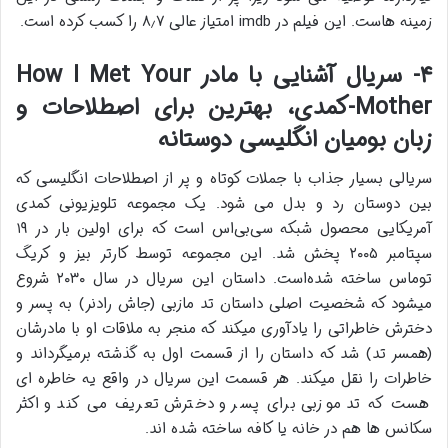
زمینه هاست. این فیلم در imdb امتیاز عالی ۸٫۷ را کسب کرده است.
۴- سریال آشنایی با مادر How I Met Your
Mother-کمدی، بهترین برای اصطلاحات و
زبان بومیان انگلیسی دوستانه
سریالی بسیار جذاب با جملات کوتاه و پر از اصطلاحات انگلیسی که
بین دوستان رد و بدل می شود. یک مجموعه تلویزیونی کمدی
آمریکایی محصول شبکه سی‌بی‌اس است که برای اولین بار در ۱۹
سپتامبر ۲۰۰۵ پخش شد. این مجموعه توسط کارتر بیز و کریگ
توماس ساخته شده‌است. داستان این سریال در سال ۲۰۳۰ شروع
میشود که شخصیت اصلی داستان تد مازبی (جاش رادنر) به پسر و
دخترش خاطراتی را یادآوری میکند که منجر به ملاقات او با مادرشان
(همسر تد) شد که داستان را از قسمت اول به گذشته برمیگرداند و
خاطرات را نقل میکند. هر قسمت این سریال در واقع یه خاطره ای
هست که تد موزبی برای پسر و دخترش تعریف می کند و اکثر
سکانس ها هم در خانه یا کافه ساخته شده اند.