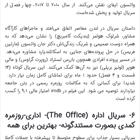
واتسون ایفای نقش می‌کنند. از سال ۲۰۱۰ تا ۲۰۱۷، چهار فصل از
سریال تولید و پخش شده‌است.
داستان سریال در لندن معاصر اتفاق می‌افتد و ماجراهای کارآگاه
مشاور، شرلوک هولمز (بندیکت کامبربچ) را نشان می‌دهد که به
همراه دوست صمیمی‌ و شریک زندگی‌اش دکتر جان واتسون (مارتین
فریمن) در حل پرونده‌های جنایی به اسکاتلندیارد مشاوره می‌دهد.
در مسیر پرونده افرادی همچون بازرس لستراد (روپرت گراوس) و مالی
هوپر (لوئیز بریلی) نیز به آن‌ها کمک می‌کنند. این سریال کوتاه (۱۴
قسمت و ۴ فصل) حدود ۱ ماه برای تماشای کامل زمان نیاز دارد.
شدیدا برای کسانی که به مکالمات روزمره رسمی در بتن جامعه
نیازدارند توصیه می شود. این فیلم در imdb امتیاز عالی ۹٫۱ را کسب
کرده است.
۶- سریال اداره (The Office)- اداری-روزمره
کمدی بصورت مستندگونه- بهترین برای همه
سریالی بسیار جذاب برای سطوح متوسط تا پیشرفته با جملات کاملا