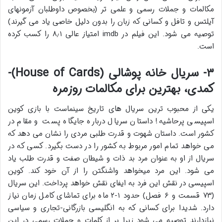
مکالمات و جملات رسمی و علمی تر (بخصوص داوطلبان آزمونهای
آیلتس و تافل و کسانی که زبان را بدون دلیل خاصی یاد می گیرند)
توصیه می شود. این فیلم در imdb امتیاز عالی ۸٫۱ را کسب کرده
است.
۳- سریال خانه پوشالی (House of Cards)-
کمدی، بهترین برای مکالمات روزمره
یکی از محبوب ترین سریال های تاریخ سینماست با بازی کوین
اسپیسی پرحاشیه! داستان سریال درباره جایگاه پست و مقام در
کشور است. داستان شهوت و قدرت طلبی مردی را نشان می دهد که
می خواهد تمام امور مربوط به کشور را در دست بگیرد. کسی که در
سریال از او به عنوان مرد بد ذات و شیطان صفت و قدرت طلب یاد
می شود. این مرد میخواهد واشنگتن را از آن خود کند. کوین
اسپیسی در نقش این فرد به ایفای نقش خواهد پرداخت. این سریال
(۷۳ قسمت و ۶ فصل) حدود ۱-۲ ماه برای تماشای کامل زمان نیاز
دارد. شدیدا برای کسانی که به انگلیسی بازرگانی-تجاری و سیاسی
نیازدارند توصیه می شود زیرا پر از کلمات و جملات رسمی در این