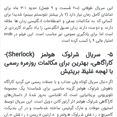
این سریال طولانی (۲۰۰ قسمت و ۹ فصل) حدود ۱-۳ ماه برای
تماشای کامل زمان نیاز دارد (۲ بار بیشتر نتونستم ببینم) شدیدا برای
کسانی که به مکالمات عمقی و اصطلاحات انگلیسی زبان ها علاقه
دارند و دوست دارند زبان عمیق انگلیسی را یاد بگیرند کاربردی تر
است اما برای یادگیری عمومی نیز مناسب است. این فیلم در imdb
امتیاز عالی ۹ را کسب کرده است.
۵- سریال شرلوک هولمز (Sherlock)-
کاراگاهی، بهترین برای مکالمات روزمره رسمی
با لهجه غلیظ بریتیش
اگر دنبال سریال کوتاه ولی جذاب و با جملات رسمی می گردید کاراگاه
باهوش شرلوک هولمز گزینه مناسبی برای شماست! یک مجموعهٔ
تلویزیونی بریتانیایی است که اقتباسی به‌روز شدهٔ از داستان‌های
کارآگاهی شرلوک هولمز اثر آرتور کانن دویل است. این سریال توسط
استیون موفات و مارک گیتیس ساخته شده‌است و در آن بندیکت
کامبربچ در نقش شرلوک هولمز و مارتین فریمن در نقش جان