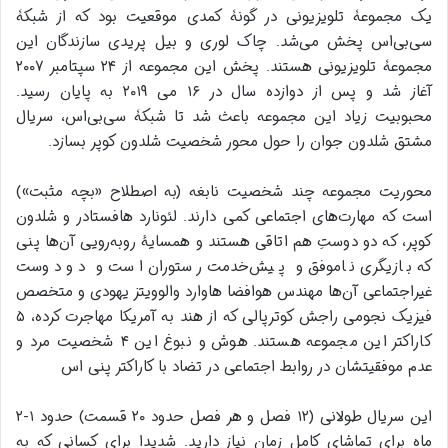
یک مجموعۀ تلویزیونی در گونۀ کمدی موقعیت بود که از شبکۀ
سی‌بی‌اس پخش می‌شد. چاک لوری و بیل پریدی سازندگان این
مجموعۀ تلویزیونی هستند. پخش این مجموعه از ۲۴ سپتامبر ۲۰۰۷
آغاز شد و پس از دوازده سال در ۱۶ می ۲۰۱۹ به پایان رسید.
محبوبیت زیاد این مجموعه باعث شد تا شبکۀ سی‌بی‌اس، سریال
مشتق شلدون جوان را حول محور شخصیت شلدون کوپر بسازد.
محوریت مجموعه چند شخصیت نابغه (به اصطلاح «بچه مثبت»)
است که مهارت‌های اجتماعی کمی دارند. لئونارد هافستادر و شلدون
کوپر، که دو دوستِ هم اتاقی هستند و همسایهٔ روبه‌رویی آن‌ها پنی
که بازیگری ناموفق و پیش‌خدمت رستوران است و دو دوست
غیراجتماعی آن‌ها مهندس هوافضا هاوارد والوویتز یهودی و متخصص
فیزیک نجومی راجش کوترپالی که از هند به آمریکا مهاجرت کرده، ۵
کاراکتر این مجموعه هستند. هوش و نبوغ این ۴ شخصیت مرد و
عدم موفقیتشان در روابط اجتماعی در تضاد با کاراکتر پنی اس
این سریال طولانی (۱۲ فصل و هر فصل حدود ۲۰ قسمت) حدود ۱-۲
ماه برای تماشای کامل زمان نیاز دارید. شدیدا برای کسانی که به