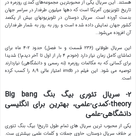
هستند. این سریال یکی از محبوبترین مجموعه‌های کمدی روزمره در
تاریخ تلویزیون آمریکا است که دهها میلیون طرفدار در سراسر جهان
بدست آورده‌ است. سریال دوستان در تلویزیونهای بیش از یکصد
کشور جهان نمایش داده شده‌ است و روز به روز به شمار طرفداران
آن افزوده می‌شود…
این سریال طولانی (۲۳۶ قسمت و ۱۰ فصل) حدود ۲-۴ ماه برای
تماشای کامل زمان نیاز دارد (خودم ۴ بار از اول تا آخر دیدم!) شدیدا
برای کسانی که به مکالمات روزمره (نه رسمی و دانشگاهی) نیازدارند
توصیه می شود. این فیلم در imdb امتیاز عالی ۸٫۹ را کسب کرده
است.
۲- سریال تئوری بیگ بنگ Big bang
theory-کمدی-علمی، بهترین برای انگلیسی
دانشگاهی-علمی
یکی از محبوب ترین سریال های تمام طول تاریخ! بیگ بنگ تئوری
بر خلاف سریال دوستان، حاوی جملات و کلمات علمی بیشتری ست.