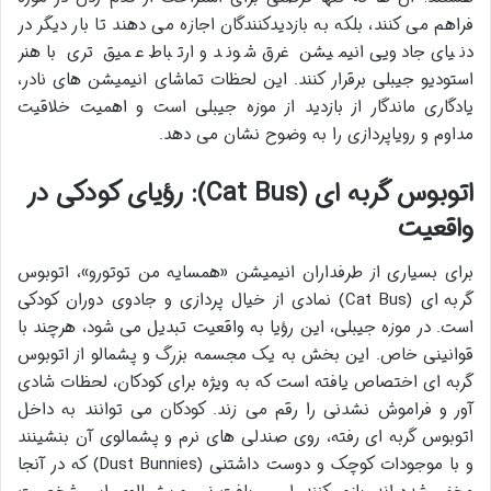
فراهم می کنند، بلکه به بازدیدکنندگان اجازه می دهند تا بار دیگر در
دنیای جادویی انیمیشن غرق شوند و ارتباط عمیق تری با هنر
استودیو جیبلی برقرار کنند. این لحظات تماشای انیمیشن های نادر،
یادگاری ماندگار از بازدید از موزه جیبلی است و اهمیت خلاقیت
مداوم و رویاپردازی را به وضوح نشان می دهد.
اتوبوس گربه ای (Cat Bus): رؤیای کودکی در
واقعیت
برای بسیاری از طرفداران انیمیشن «همسایه من توتورو»، اتوبوس
گربه ای (Cat Bus) نمادی از خیال پردازی و جادوی دوران کودکی
است. در موزه جیبلی، این رؤیا به واقعیت تبدیل می شود، هرچند با
قوانینی خاص. این بخش به یک مجسمه بزرگ و پشمالو از اتوبوس
گربه ای اختصاص یافته است که به ویژه برای کودکان، لحظات شادی
آور و فراموش نشدنی را رقم می زند. کودکان می توانند به داخل
اتوبوس گربه ای رفته، روی صندلی های نرم و پشمالوی آن بنشینند
و با موجودات کوچک و دوست داشتنی (Dust Bunnies) که در آنجا