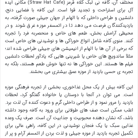
مختلف آن، کافه نی لبک کلاه قرمز (Straw Hat Cafe) مکانی ایده
آل برای استراحت و تجدید قوا است. این کافه با فضایی دنج،
دلنشین و طراحی داخلی که با الهام از جهان جیبلی صورت گرفته، به
بازدیدکنندگان فرصت می دهد تا در اتمسفر موزه غرق شوند و در
محیطی آرامش بخش، طعم های خاص و منحصربه فرد را تجربه
کنند. منوی کافه شامل انواع خوراکی ها و نوشیدنی های خاص است
که برخی از آن ها با الهام از انیمیشن های جیبلی طراحی شده اند؛
مثلاً ساندویچ های خاص یا شیرینی هایی که یادآور لحظات دلنشین
فیلم ها هستند. این خوراکی ها نه تنها خوش طعم هستند، بلکه به
تجربه ی حسی بازدید از موزه عمق بیشتری می بخشند.
این کافه بیش از یک محل غذاخوری، بخشی از تجربه فرهنگی موزه
است. می توان در آنجا با دوستان یا خانواده گفتگو کرد، لحظات
بازدید را مرور نمود و از طراحی داخلی گرم و دعوت کننده آن لذت برد.
اغلب ممکن است صف های طولانی برای ورود به کافه وجود داشته
باشد، که نشان دهنده محبوبیت و جذابیت آن است. صرف یک وعده
غذایی سبک یا یک فنجان نوشیدنی در این کافه، راهی عالی برای
تکمیل تجربه بازدید از موزه جیبلی و لذت بردن از اتمسفر آرام و پر از