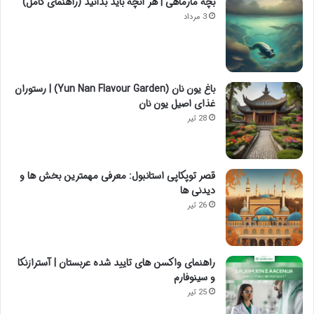
بچه مارماهی | هر آنچه باید بدانید (راهنمای کامل)
3 مرداد
باغ یون نان (Yun Nan Flavour Garden) | رستوران
غذای اصیل یون نان
28 تیر
قصر توپکاپی استانبول: معرفی مهمترین بخش ها و
دیدنی ها
26 تیر
راهنمای واکسن های تایید شده عربستان | آسترازنکا
و سینوفارم
25 تیر