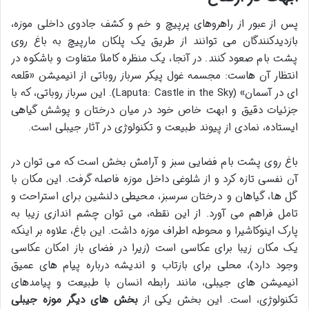
پس از عبور از راهروهای پرپیچ و خم و کشف جادوی داخلی موزه،
بازدیدکنندگان می توانند از طریق یک پلکان مارپیچ به باغ روی
پشت بام صعود کنند. در آنجا، یک منظره کاملاً متفاوت و باشکوه در
انتظار آن هاست: مجسمه غول پیکر سرباز روباتی از انیمیشن «قلعه
ای در آسمان» (Laputa: Castle in the Sky). این سرباز روباتی، که با
جزئیات دقیق و ابهت خاص خود در میان درختان و پوشش گیاهی
ایستاده، نمادی از پیوند طبیعت و تکنولوژی در آثار جیبلی است.
باغ روی پشت بام فضایی سبز و آرامش بخش است که می توان در
آن نفسی تازه کرد و از شلوغی داخل موزه فاصله گرفت. این مکان با
گل ها، گیاهان و درختان سرسبز، محیطی دلنشین برای استراحت و
تامل فراهم می آورد. از این نقطه، می توان چشم اندازی زیبا به
پارک اینوکاشیرا و محوطه اطراف موزه داشت. این باغ، علاوه بر اینکه
یک مکان زیبا برای عکاسی است (زیرا در فضای باز امکان عکاسی
وجود دارد)، محلی برای بازتاب و اندیشه درباره پیام های عمیق
انیمیشن های جیبلی، مانند رابطه انسان با طبیعت و پیامدهای
تکنولوژی، است. این بخش یکی از
بخش های دیگر موزه جیبلی