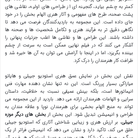
کمتر به چشم بیاید، گنجینه ای از طراحی های اولیه، نقاشی های
پشت صحنه، طرح های مفهومی و آثار هنری الهام بخش را در خود
جای داده است. این مجموعه به بازدیدکنندگان فرصت می دهد تا
نگاهی دقیق تر به فرآیند هنری و تکامل شخصیت ها و صحنه ها
داشته باشند. این طراحی ها و نقاشی ها اغلب جزئیات پنهانی را
آشکار می کنند که در فیلم نهایی ممکن است به سرعت از چشم
بیننده بگریزد، اما در اینجا با آرامش می توان به آن ها خیره شد و
ظرافت کار هنرمندان را درک کرد.
نقش این بخش در نمایش عمق هنری استودیو جیبلی و هایائو
میازاکی بسیار پررنگ است. این نه تنها نشان دهنده مهارت فنی
انیماتورها است، بلکه بینش عمیقی نسبت به خلاقیت، داستان
سرایی و الهامات هنرمندان ارائه می دهد. بازدید از این مجموعه می
تواند به منبع الهام بخشی برای هنرمندان نوپا و علاقه مندان به
طراحی و انیمیشن تبدیل شود. این بخش از
بخش های دیگر موزه
جیبلی
، بر ارزش هنری و زیبایی شناختی آثاری که استودیو جیبلی
خلق می کند، تاکید دارد و نشان می دهد که انیمیشن فراتر از یک
سرگرمی صرف، یک شکل هنری جدی و عمیق است که هر فریم آن