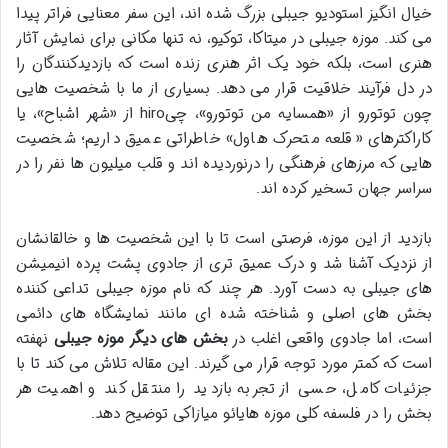
خیال انگیز استودیو جیبلی بزرگ شده اند، این سفر معنایی فراتر پیدا
می کند. موزه جیبلی در میتاکا، توکیو، نه تنها مکانی برای نمایش آثار
هنری است، بلکه خود یک اثر هنری زنده است که بازدیدکنندگان را
در دل فرآیند خلاقیت قرار می دهد. بسیاری از ما با شخصیت هایی
چون توتورو از «همسایه من توتورو»، چیhiro از «شهر اشباح»، یا
کاراکترهای «قلعه متحرک هاول» خاطراتی عمیق داریم؛ شخصیت
هایی که مرزهای فرهنگی را درنوردیده اند و قلب میلیون ها نفر را در
سراسر جهان تسخیر کرده اند.
بازدید از این موزه، فرصتی است تا با این شخصیت ها و خالقانشان
از نزدیک آشنا شد و درک عمیق تری از جادوی پشت پرده انیمیشن
های جیبلی به دست آورد. هر چند که نام موزه جیبلی تداعی کننده
بخش های اصلی و شناخته شده ای مانند نمایشگاه های دائمی
است، اما جادوی واقعی اغلب در
بخش های دیگر موزه جیبلی
نهفته
است که کمتر مورد توجه قرار می گیرند. این مقاله تلاش می کند تا با
جزئیات کامل، حسی از تجربه بازدید را منتقل کند و اهمیت هر
بخش را در فلسفه کلی موزه هایائو میازاکی توضیح دهد.