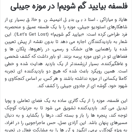
فلسفه بیایید گم شویم! در موزه جیبلی
هایائو میازاکی، استاد بی بدیل انیمیشن و خالق بسیاری از
شاهکارهای استودیو جیبلی، موزه را با یک فلسفه عمیق و منحصربه
فرد طراحی کرده است: «بیایید گم شویم!» (Let’s Get Lost!). این
شعار به بازدیدکنندگان اجازه می دهد تا بدون نقشه از پیش تعیین
شده یا راهنمایی های خشک و رسمی، در راهروها، پلکان ها و
فضاهای تو در توی موزه پرسه بزنند. او باور داشت که کشف شخصی
و غافلگیرکننده، بسیار ارزشمندتر از یک بازدید هدایت شده و خطی
است. همین رویکرد باعث شده که هیچ دو بازدیدکننده ای تجربه
کاملاً یکسانی از موزه نداشته باشند و هر کس، بر اساس کنجکاوی و
شهود خود، گوشه ای از جادوی جیبلی را کشف کند.
این فلسفه، موزه را از یک گالری ساده به یک فضای تعاملی و پویا
تبدیل می کند. بازدیدکننده تشویق می شود تا به جزئیات کوچک
توجه کند، پنجره ها را باز و بسته کند، درها را بگشاید و به دنبال
مسیرهای پنهان باشد. این آزادی عمل، حس ماجراجویی را در افراد،
به ویژه کودکان، برمی انگیزد و آن ها را به مشارکت فعال در تجربه