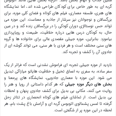
سنین جذاب و الهام بخش باشد. اگرچه بخش هایی مانند اتوبوس
گربه ای به طور خاص برای کودکان طراحی شده اند، اما نمایشگاه
های هنری، فلسفه معماری، فیلم های کوتاه و فضای کلی موزه، برای
بزرگسالان و نوجوانان نیز سرشار از جاذبه و معناست. این موزه می
تواند حس نوستالژی دوران کودکی را در بزرگسالان زنده کند و در عین
حال، به کودکان درس هایی درباره خلاقیت، طبیعت و رویاپردازی
بیاموزد. بنابراین، موزه جیبلی مقصدی عالی برای خانواده ها و گروه
های سنی مختلف است و هر فردی با هر سنی، می تواند گوشه ای از
جادوی آن را کشف و تجربه کند.
بازدید از موزه جیبلی تجربه ای فراموش نشدنی است که فراتر از یک
سفر ساده، به سفری به اعماق تخیل و خلاقیت هایائو میازاکی تبدیل
می شود. این موزه با معماری جادویی، نمایشگاه های پرمعنا و
بخش های دیگر موزه جیبلی
که هر کدام داستانی از رویا و هنر را
روایت می کنند، مکانی بی بدیل برای کشف جادوی پنهان و لحظات
بی بدیل است. از تماشای فیلم های کوتاه انحصاری در تئاتر زحل
گرفته تا لمس پشمالوی اتوبوس گربه ای و آرامش باغ پشت بام، هر
لحظه در این موزه پر از شگفتی است.