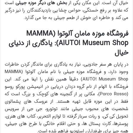
خیال آن است. این مکان یکی از
بخش های دیگر موزه جیبلی
است
که علاوه بر رفع خستگی، حواس چشایی بازدیدکنندگان را نیز درگیر
می کند و خاطره ای خوش از طعم جیبلی به جا می گذارد.
فروشگاه موزه مامان آلوتو! (MAMMA
AIUTO! Museum Shop): یادگاری از دنیای
خیال
در پایان هر سفر جادویی، نیاز به یادگاری برای ماندگار کردن خاطرات
وجود دارد، و فروشگاه موزه جیبلی با نام مامان آلوتو! (MAMMA
AIUTO! Museum Shop) دقیقاً همین نقش را ایفا می کند. این
فروشگاه با الهام از نام گروه دزدان دریایی در انیمیشن پورکو روسو
(Porco Rosso)، مکانی پر از گنجینه های کوچک و بزرگ است که
فقط در این موزه قابل تهیه هستند. از عروسک های پشمالوی
شخصیت های محبوب جیبلی مانند توتورو، جی جی از سرویس
تحویل کی کی، و ربات سرباز گرفته تا لوازم التحریر، کتاب های هنری،
پوسترها، کارت پستال ها، و حتی اقلام خانگی با طرح های جیبلی،
همه چیز برای طرفداران استودیو فراهم شده است.