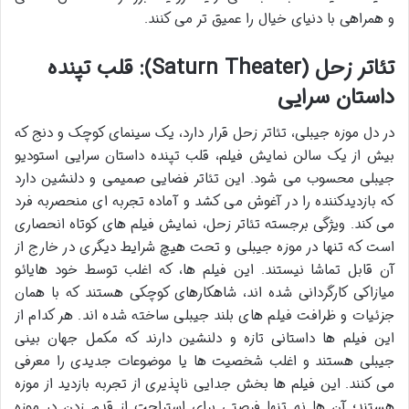
و همراهی با دنیای خیال را عمیق تر می کنند.
تئاتر زحل (Saturn Theater): قلب تپنده
داستان سرایی
در دل موزه جیبلی، تئاتر زحل قرار دارد، یک سینمای کوچک و دنج که
بیش از یک سالن نمایش فیلم، قلب تپنده داستان سرایی استودیو
جیبلی محسوب می شود. این تئاتر فضایی صمیمی و دلنشین دارد
که بازدیدکننده را در آغوش می کشد و آماده تجربه ای منحصربه فرد
می کند. ویژگی برجسته تئاتر زحل، نمایش فیلم های کوتاه انحصاری
است که تنها در موزه جیبلی و تحت هیچ شرایط دیگری در خارج از
آن قابل تماشا نیستند. این فیلم ها، که اغلب توسط خود هایائو
میازاکی کارگردانی شده اند، شاهکارهای کوچکی هستند که با همان
جزئیات و ظرافت فیلم های بلند جیبلی ساخته شده اند. هر کدام از
این فیلم ها داستانی تازه و دلنشین دارند که مکمل جهان بینی
جیبلی هستند و اغلب شخصیت ها یا موضوعات جدیدی را معرفی
می کنند. این فیلم ها بخش جدایی ناپذیری از تجربه بازدید از موزه
هستند؛ آن ها نه تنها فرصتی برای استراحت از قدم زدن در موزه