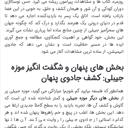
روزمره، کتاب ها و مشاهدات پیرامون ریشه می گیرد. حس نوستالژی
دوران کودکی و آن شور و هیجان کشف و خلق، به خوبی در این فضا
بازتاب یافته است. اتاق یک پسر به بازدیدکننده اجازه می دهد تا
قدم در دنیای درونی یک هنرمند بگذارد و درک کند که چگونه جهان
های سحرآمیز جیبلی از چنین منابع ساده اما پرباری نشأت می گیرند.
این بخش، خود گواهی بر اهمیت کنجکاوی، مطالعه و جمع آوری
ایده ها در مسیر خلاقیت است و نشان می دهد که جادوی
انیمیشن، از ساده ترین مشاهدات آغاز می شود.
بخش های پنهان و شگفت انگیز موزه
جیبلی: کشف جادوی پنهان
همانطور که فلسفه بیایید گم شویم! میازاکی می گوید، موزه جیبلی پر
از
بخش های دیگر موزه جیبلی
و کمتر شناخته شده ای است که
کاوش و کشف آن ها، تجربه بازدید را به سطح کاملاً جدیدی ارتقا می
دهد. این بخش ها، اغلب در پیچ و خم راهروها پنهان شده اند و هر
کدام داستانی از جادوی جیبلی را روایت می کنند. آن ها تنها
نمایشگاه نیستند، بلکه بخشی از یک روایت بزرگترند که حس شگفتی