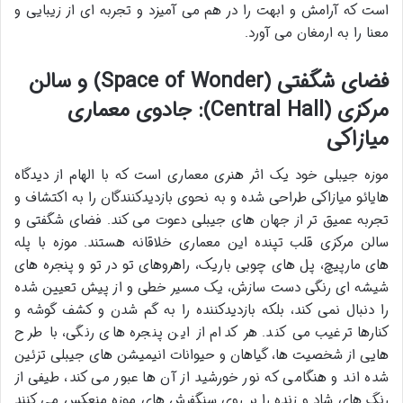
است که آرامش و ابهت را در هم می آمیزد و تجربه ای از زیبایی و
معنا را به ارمغان می آورد.
فضای شگفتی (Space of Wonder) و سالن
مرکزی (Central Hall): جادوی معماری
میازاکی
موزه جیبلی خود یک اثر هنری معماری است که با الهام از دیدگاه
هایائو میازاکی طراحی شده و به نحوی بازدیدکنندگان را به اکتشاف و
تجربه عمیق تر از جهان های جیبلی دعوت می کند. فضای شگفتی و
سالن مرکزی قلب تپنده این معماری خلاقانه هستند. موزه با پله
های مارپیچ، پل های چوبی باریک، راهروهای تو در تو و پنجره های
شیشه ای رنگی دست سازش، یک مسیر خطی و از پیش تعیین شده
را دنبال نمی کند، بلکه بازدیدکننده را به گم شدن و کشف گوشه و
کنارها ترغیب می کند. هر کدام از این پنجره های رنگی، با طرح
هایی از شخصیت ها، گیاهان و حیوانات انیمیشن های جیبلی تزئین
شده اند و هنگامی که نور خورشید از آن ها عبور می کند، طیفی از
رنگ های شاد و زنده را بر روی سنگفرش های موزه منعکس می کنند