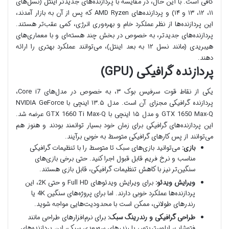
کافی است. با این حال، در مقایسه با پردازنده‌های جدیدتر اینتل (نسل‌های
۱۱، ۱۲، ۱۳ و ۱۴) و پردازنده‌های AMD Ryzen که پس از آن به بازار آمدند،
این پردازنده‌ها از نظر عملکرد خام و بهره‌وری انرژی، کمی عقب‌تر هستند.
پردازنده‌های جدیدتر، به خصوص در بخش چند هسته‌ای و با معماری‌های
هیبریدی (مانند نسل ۱۲ به بعد اینتل)، می‌توانند عملکرد بهتری را ارائه
دهند.
پردازنده گرافیکی (GPU)
یکی از نقاط قوت سرفیس بوک ۳، به خصوص در مدل‌های Core i7،
پردازنده گرافیکی مجزای آن است. مدل ۱۳.۵ اینچی با NVIDIA GeForce
GTX 1650 Max-Q و مدل ۱۵ اینچی با GTX 1660 Ti Max-Q عرضه شد.
این پردازنده‌های گرافیکی برای زمان خود بسیار توانمند بودند و هنوز هم
می‌توانند از پس کارهای گرافیکی متوسط به خوبی برآیند.
بازی:
می‌توانید بازی‌های سبک تا متوسط را با تنظیمات گرافیکی
مناسب و نرخ فریم قابل قبول اجرا کنید. حتی برخی بازی‌های
سنگین‌تر نیز با کاهش تنظیمات گرافیکی، قابل بازی هستند.
ویرایش ویدئو:
برای ویرایش ویدئوهای Full HD و حتی 2K، این
پردازنده‌ها عملکرد خوبی دارند. اما برای پروژه‌های سنگین 4K یا
رندرهای طولانی، ممکن است با محدودیت‌هایی مواجه شوید.
طراحی گرافیکی و رندرینگ سبک:
برای نرم‌افزارهای طراحی مانند
فتوشاپ، ایلوستریتور، یا رندرهای سه‌بعدی سبک، این پردازنده‌های