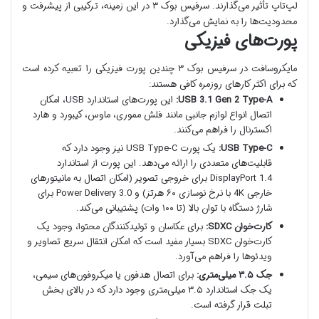
لپ‌تاپ تأثیر می‌گذارند. سرفیس بوک ۳ در این زمینه، ترکیبی از پیشرفت و
محدودیت‌ها را به نمایش می‌گذارد.
پورت‌های فیزیکی
مایکروسافت در سرفیس بوک ۳ چندین پورت فیزیکی را تعبیه کرده است
که برای اکثر کارهای روزمره کافی هستند:
USB 3.1 Gen 2 Type-A:
این پورت‌های استاندارد USB، امکان
اتصال انواع لوازم جانبی مانند فلش مموری، ماوس، کیبورد و هارد
اکسترنال را فراهم می‌کنند.
USB Type-C:
یک پورت USB Type-C نیز وجود دارد که
قابلیت‌های متعددی را ارائه می‌دهد. این پورت از استاندارد
DisplayPort 1.4 برای خروجی تصویر (امکان اتصال به مانیتورهای
خارجی 4K با نرخ نوسازی ۶۰ هرتز) و Power Delivery 3.0 برای
شارژ دستگاه با توان بالا (تا ۱۰۰ وات) پشتیبانی می‌کند.
کارت‌خوان SDXC:
برای عکاسان و تولیدکنندگان محتوا، وجود یک
کارت‌خوان SDXC بسیار مفید است که امکان انتقال سریع تصاویر و
ویدئوها را فراهم می‌آورد.
جک ۳.۵ میلی‌متری:
برای اتصال هدفون یا میکروفون‌های سیمی،
یک جک استاندارد ۳.۵ میلی‌متری وجود دارد که در بالای بخش
تبلت قرار گرفته است.