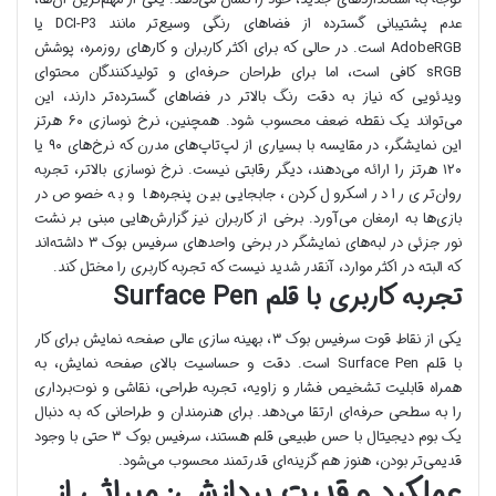
عدم پشتیبانی گسترده از فضاهای رنگی وسیع‌تر مانند DCI-P3 یا
AdobeRGB است. در حالی که برای اکثر کاربران و کارهای روزمره، پوشش
sRGB کافی است، اما برای طراحان حرفه‌ای و تولیدکنندگان محتوای
ویدئویی که نیاز به دقت رنگ بالاتر در فضاهای گسترده‌تر دارند، این
می‌تواند یک نقطه ضعف محسوب شود. همچنین، نرخ نوسازی ۶۰ هرتز
این نمایشگر، در مقایسه با بسیاری از لپ‌تاپ‌های مدرن که نرخ‌های ۹۰ یا
۱۲۰ هرتز را ارائه می‌دهند، دیگر رقابتی نیست. نرخ نوسازی بالاتر، تجربه
روان‌تری را در اسکرول کردن، جابجایی بین پنجره‌ها و به خصوص در
بازی‌ها به ارمغان می‌آورد. برخی از کاربران نیز گزارش‌هایی مبنی بر نشت
نور جزئی در لبه‌های نمایشگر در برخی واحدهای سرفیس بوک ۳ داشته‌اند
که البته در اکثر موارد، آنقدر شدید نیست که تجربه کاربری را مختل کند.
تجربه کاربری با قلم Surface Pen
یکی از نقاط قوت سرفیس بوک ۳، بهینه سازی عالی صفحه نمایش برای کار
با قلم Surface Pen است. دقت و حساسیت بالای صفحه نمایش، به
همراه قابلیت تشخیص فشار و زاویه، تجربه طراحی، نقاشی و نوت‌برداری
را به سطحی حرفه‌ای ارتقا می‌دهد. برای هنرمندان و طراحانی که به دنبال
یک بوم دیجیتال با حس طبیعی قلم هستند، سرفیس بوک ۳ حتی با وجود
قدیمی‌تر بودن، هنوز هم گزینه‌ای قدرتمند محسوب می‌شود.
عملکرد و قدرت پردازشی: میراثی از