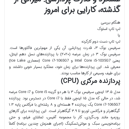
گذشته، کارایی برای امروز
هنگام بررسی
لپ تاپ استوک
یا
لپ تاپ دست دوم کارکرده
سرفیس بوک ۳، قدرت پردازشی آن یکی از مهم‌ترین فاکتورها است.
سرفیس بوک ۳ در زمان عرضه (۲۰۲۰) با پردازنده‌های نسل دهم اینتل،
یعنی Intel Core i5-1035G7 و Core i7-1065G7 (معماری Ice Lake)
معرفی شد. این پردازنده‌ها برای زمان خود، عملکرد بسیار خوبی داشتند و
برای طیف وسیعی از کارها مناسب بودند.
پردازنده مرکزی (CPU)
مدل ۱۳.۵ اینچی سرفیس بوک ۳ با هر دو گزینه Core i5 و Core i7 عرضه
شد، در حالی که مدل ۱۵ اینچی فقط با Core i7 در دسترس بود. پردازنده
Core i7-1065G7 یک پردازنده ۴ هسته‌ای و ۸ رشته‌ای با فرکانس پایه ۱.۳
گیگاهرتز و فرکانس توربو تا ۳.۹ گیگاهرتز است. این پردازنده برای کارهای
روزمره مانند وب‌گردی، کار با مجموعه آفیس، تماشای فیلم، و حتی
برنامه‌نویسی سبک و مولتی‌تسکینگ (اجرای همزمان چندین برنامه) کاملاً