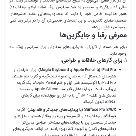
آن در بازار فعلی، می‌توان به سراغ گزینه‌های جدیدتر و توانمندتر رفت. در
حالی که ویژگی‌های منحصر به فرد سرفیس بوک (مانند لولای جداشونده)
هنوز جذابیت خاص خود را دارد، اما محدودیت‌هایی مانند حاشیه‌های
ضخیم، فقدان تاندربولت و پردازنده‌های قدیمی‌تر، آن را در برابر رقبا کمی
ضعیف‌تر نشان می‌دهد.
معرفی رقبا و جایگزین‌ها
برای هر دسته از کاربران، جایگزین‌های متفاوتی برای سرفیس بوک سه
وجود دارد:
۱. برای کارهای خلاقانه و طراحی:
iPad Pro (با Apple Pencil و Magic Keyboard):
برای طراحان و
هنرمندان دیجیتال که به دنبال تجربه تبلت‌گونه و کار با قلم هستند،
iPad Pro با اکوسیستم غنی اپل و قلم Apple Pencil، یک گزینه
بی‌رقیب است. پردازنده‌های قدرتمند Apple Silicon و صفحه
نمایش‌های Mini-LED، آن را به ابزاری فوق‌العاده برای کارهای
خلاقانه تبدیل کرده‌اند.
Surface Pro 8/9/X (با پردازنده‌های جدیدتر و قلم بهتر):
اگر به
فرم‌فاکتور جداشونده و اکوسیستم ویندوز وفادار هستید، مدل‌های
جدیدتر سرفیس پرو با پردازنده‌های بهینه‌تر، طراحی مدرن‌تر
(حاشیه‌های کمتر) و تجربه قلم بهبودیافته، می‌توانند جایگزین‌های
بسیار خوبی باشند. این مدل‌ها به خصوص برای