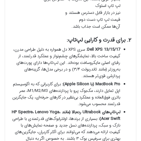
لپ تاپ استوک
نیز در بازار قابل دسترس هستند و
قیمت لپ تاپ دست دوم
آن‌ها ممکن است جذاب باشد.
۲. برای قدرت و کارایی لپ‌تاپ:
Dell XPS 13/15/17:
سری XPS دل همواره به دلیل طراحی مدرن،
کیفیت ساخت بالا، نمایشگرهای چشم‌نواز و عملکرد قدرتمند، از
رقبای اصلی مایکروسافت بوده‌اند. این لپ‌تاپ‌ها دارای پورت‌های
به‌روزتر (مانند تاندربولت ۳/۴) و در برخی مدل‌ها، گزینه‌های
پردازشی قوی‌تر هستند.
MacBook Pro (با Apple Silicon):
برای کاربرانی که به اکوسیستم
اپل تمایل دارند، مک‌بوک پرو با پردازنده‌های M1/M2/M3، عمر
باتری فوق‌العاده و عملکرد بی‌نظیر در کارهای حرفه‌ای، یک جایگزین
قدرتمند محسوب می‌شود.
لپ‌تاپ‌های Ultrabook رده‌بالا (مانند HP Spectre، Lenovo Yoga،
Acer Swift):
بسیاری از برندها، اولترابوک‌های قدرتمندی با طراحی
نازک و سبک، پردازنده‌های نسل جدید و صفحه نمایش‌های با
کیفیت ارائه می‌دهند که می‌توانند برای اکثر کاربران، جایگزین‌های
بهتری برای سرفیس بوک ۳ باشند. به خصوص اگر به دنبال