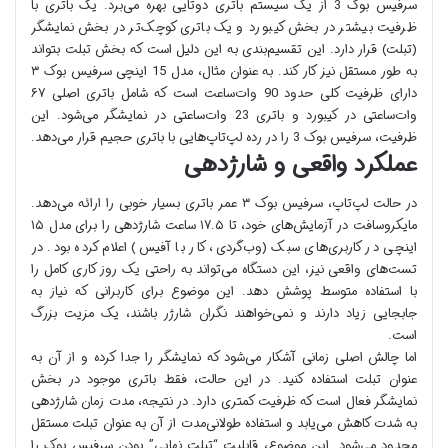
سرفیس بوک 3 از یک سیستم باتری دوتایی بهره می‌برد. یک باتری با
ظرفیت بیشتر در بخش کیبورد و یک باتری کوچک‌تر در بخش نمایشگر
(تبلت) قرار دارد. این تقسیم‌بندی به این دلیل است که بخش تبلت بتواند
به طور مستقل نیز کار کند. به عنوان مثال، مدل 15 اینچی سرفیس بوک ۳
دارای ظرفیت کلی حدود 90 وات‌ساعت است که شامل باتری اصلی ۶۷
وات‌ساعتی در کیبورد و باتری 23 وات‌ساعتی در نمایشگر می‌شود. این
ظرفیت، سرفیس بوک 3 را در رده لپ‌تاپ‌هایی با باتری حجیم قرار می‌دهد.
عملکرد واقعی و شارژدهی
در حالت لپ‌تاپ، سرفیس بوک ۳ عمر باتری بسیار خوبی را ارائه می‌دهد.
مایکروسافت در آزمایش‌های خود، تا ۱۷.۵ ساعت شارژدهی را برای مدل ۱۵
اینچی در کاربری‌های سبک (وب‌گردی، کار با آفیس) اعلام کرده بود. در
تست‌های واقعی نیز، این دستگاه می‌تواند به راحتی یک روز کاری کامل را
با استفاده متوسط پوشش دهد. این موضوع برای کاربرانی که نیاز به
جابجایی زیاد دارند و نمی‌خواهند نگران شارژر باشند، یک مزیت بزرگ
است.
اما چالش اصلی زمانی آشکار می‌شود که نمایشگر را جدا کرده و از آن به
عنوان تبلت استفاده کنید. در این حالت، فقط باتری موجود در بخش
نمایشگر فعال است که ظرفیت کمتری دارد. در نتیجه، مدت زمان شارژدهی
به شدت کاهش می‌یابد و استفاده طولانی‌مدت از آن به عنوان تبلت مستقل
محدود می‌شود. این موضوع، قابلیت “تبلت نهایی” بودن سرفیس بوک را