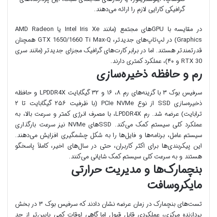
گرافیکی کارایی لازم را ارائه می‌دهند.
در مقایسه با GPUهای مجتمع (مانند Intel Iris Xe یا AMD Radeon
Graphics) در لپ‌تاپ‌های جدیدتر، GTX 1650/1660 Ti Max-Q همچنان
قدرتمندتر هستند. اما در برابر کارت‌های گرافیک مجزای جدیدتر (مانند سری
RTX 30 و ۴۰)، عملکرد کمتری دارند.
رم و حافظه ذخیره‌سازی
سرفیس بوک ۳ با گزینه‌های رم ۸، ۱۶ و ۳۲ گیگابایت LPDDR4X و حافظه
ذخیره‌سازی SSD از نوع PCIe NVMe (با ظرفیت ۲۵۶ گیگابایت تا ۲
ترابایت) عرضه شد. رم LPDDR4X، با مصرف انرژی کمتر و سرعت بالا، به
عملکرد کلی سیستم کمک می‌کند. SSDهای NVMe نیز سرعت بارگذاری
سیستم عامل، برنامه‌ها و فایل‌ها را به شکل چشمگیری افزایش می‌دهند.
این پیکربندی‌ها برای اکثر کاربران، حتی در سال‌های اخیر، کاملاً پاسخگو
هستند و به سرعت کلی سیستم کمک شایانی می‌کنند.
بنچمارک‌ها و مدیریت حرارتی
مایکروسافت
تست‌های بنچمارک در زمان عرضه نشان دادند که سرفیس بوک ۳ در بخش
پردازنده مرکزی، عملکردی قابل قبول اما گاهی اوقات کمی پایین‌تر از حد