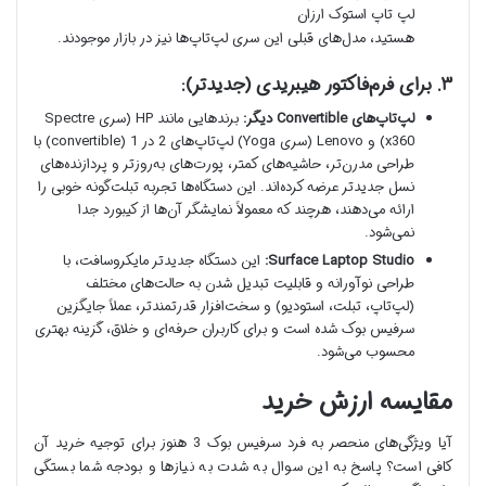
لپ تاپ استوک ارزان
هستید، مدل‌های قبلی این سری لپ‌تاپ‌ها نیز در بازار موجودند.
۳. برای فرم‌فاکتور هیبریدی (جدیدتر):
لپ‌تاپ‌های Convertible دیگر:
برندهایی مانند HP (سری Spectre
x360) و Lenovo (سری Yoga) لپ‌تاپ‌های 2 در 1 (convertible) با
طراحی مدرن‌تر، حاشیه‌های کمتر، پورت‌های به‌روزتر و پردازنده‌های
نسل جدیدتر عرضه کرده‌اند. این دستگاه‌ها تجربه تبلت‌گونه خوبی را
ارائه می‌دهند، هرچند که معمولاً نمایشگر آن‌ها از کیبورد جدا
نمی‌شود.
Surface Laptop Studio:
این دستگاه جدیدتر مایکروسافت، با
طراحی نوآورانه و قابلیت تبدیل شدن به حالت‌های مختلف
(لپ‌تاپ، تبلت، استودیو) و سخت‌افزار قدرتمندتر، عملاً جایگزین
سرفیس بوک شده است و برای کاربران حرفه‌ای و خلاق، گزینه بهتری
محسوب می‌شود.
مقایسه ارزش خرید
آیا ویژگی‌های منحصر به فرد سرفیس بوک 3 هنوز برای توجیه خرید آن
کافی است؟ پاسخ به این سوال به شدت به نیازها و بودجه شما بستگی