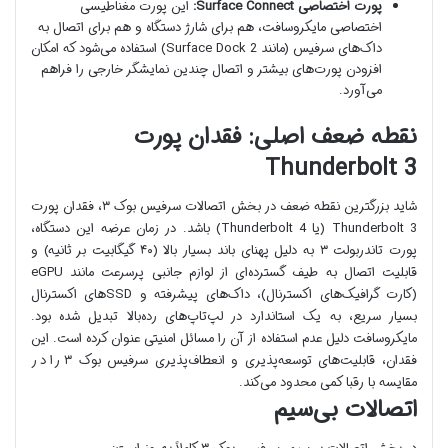
پورت اختصاصی Surface Connect:
این پورت مغناطیسی
اختصاصی مایکروسافت، هم برای شارژ دستگاه و هم برای اتصال به
داک‌های سرفیس (مانند Surface Dock 2) استفاده می‌شود که امکان
افزودن پورت‌های بیشتر و اتصال چندین نمایشگر خارجی را فراهم
می‌آورد.
نقطه ضعف اصلی: فقدان پورت
Thunderbolt 3
شاید بزرگترین نقطه ضعف در بخش اتصالات سرفیس بوک ۳، فقدان پورت
Thunderbolt 3 (یا Thunderbolt 4) باشد. در زمان عرضه این دستگاه،
پورت تاندربولت ۳ به دلیل پهنای باند بسیار بالا (۴۰ گیگابیت بر ثانیه) و
قابلیت اتصال به طیف گسترده‌ای از لوازم جانبی پرسرعت مانند eGPU
(کارت گرافیک‌های اکسترنال)، داک‌های پیشرفته و SSDهای اکسترنال
بسیار سریع، به یک استاندارد در لپ‌تاپ‌های رده‌بالا تبدیل شده بود.
مایکروسافت دلیل عدم استفاده از آن را مسائل امنیتی عنوان کرده است. این
فقدان، قابلیت‌های توسعه‌پذیری و انعطاف‌پذیری سرفیس بوک ۳ را در
مقایسه با رقبا کمی محدود می‌کند.
اتصالات بی‌سیم