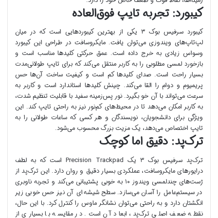
زمینه‌ها، نقاط قوت و ضعف خاص خود را دارد.
کیبورد: تجربه تایپ فوق‌العاده
کیبورد سرفیس بوک ۳ یکی از بهترین کیبوردهایی است که در میان
لپ‌تاپ‌های ویندوزی می‌توان یافت. مایکروسافت در طراحی این کیبورد
وسواس زیادی به خرج داده است. عمق حرکتی کلیدها مناسب است و
بازخورد لمسی مطلوبی را به کاربر منتقل می‌کند که برای تایپ طولانی‌مدت
بسیار راحت است. صدای کلیدها کم است و کیفیت ساخت آن‌ها حس
پریمیوم و دوام را القا می‌کند. چینش کلیدها استاندارد است و کاربر به
سرعت می‌تواند با آن خو بگیرد. نور پس‌زمینه سفید با قابلیت تنظیم شدت،
به کاربر امکان می‌دهد تا در محیط‌های کم‌نور نیز به راحتی تایپ کند. این
ویژگی برای دانشجویان، نویسندگان و هر کسی که ساعات طولانی را به
تایپ اختصاص می‌دهد، یک مزیت بزرگ محسوب می‌شود.
ترک‌پد: دقیق اما کوچک
ترک‌پد سرفیس بوک ۳ یک Precision Trackpad است که به لطف
درایورهای مایکروسافت، عملکردی بسیار دقیق و روان دارد. این ترک‌پد از
ژست‌های چندلمسی ویندوز ۱۰ به خوبی پشتیبانی می‌کند و تجربه ناوبری
در سیستم‌عامل را آسان می‌سازد. سطح شیشه‌ای آن نیز حس خوبی زیر
انگشتان دارد و به راحتی می‌توان نشانگر ماوس را کنترل کرد. با این حال،
نقطه ضعف اصلی ترک‌پد، ابعاد آن است. در مقایسه با بسیاری از