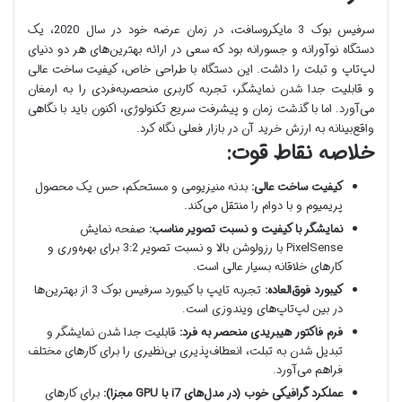
سرفیس بوک 3 مایکروسافت، در زمان عرضه خود در سال 2020، یک
دستگاه نوآورانه و جسورانه بود که سعی در ارائه بهترین‌های هر دو دنیای
لپ‌تاپ و تبلت را داشت. این دستگاه با طراحی خاص، کیفیت ساخت عالی
و قابلیت جدا شدن نمایشگر، تجربه کاربری منحصربه‌فردی را به ارمغان
می‌آورد. اما با گذشت زمان و پیشرفت سریع تکنولوژی، اکنون باید با نگاهی
واقع‌بینانه به ارزش خرید آن در بازار فعلی نگاه کرد.
خلاصه نقاط قوت:
کیفیت ساخت عالی:
بدنه منیزیومی و مستحکم، حس یک محصول
پریمیوم و با دوام را منتقل می‌کند.
نمایشگر با کیفیت و نسبت تصویر مناسب:
صفحه نمایش
PixelSense با رزولوشن بالا و نسبت تصویر 3:2 برای بهره‌وری و
کارهای خلاقانه بسیار عالی است.
کیبورد فوق‌العاده:
تجربه تایپ با کیبورد سرفیس بوک 3 از بهترین‌ها
در بین لپ‌تاپ‌های ویندوزی است.
فرم فاکتور هیبریدی منحصر به فرد:
قابلیت جدا شدن نمایشگر و
تبدیل شدن به تبلت، انعطاف‌پذیری بی‌نظیری را برای کارهای مختلف
فراهم می‌آورد.
عملکرد گرافیکی خوب (در مدل‌های i7 با GPU مجزا):
برای کارهای