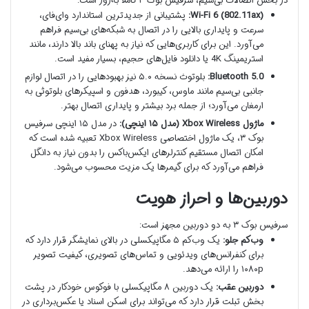
در بخش اتصالات بی‌سیم، سرفیس بوک ۳ کاملاً به‌روز است:
Wi-Fi 6 (802.11ax):
پشتیبانی از جدیدترین استاندارد وای‌فای،
سرعت و پایداری بالایی را در اتصال به شبکه‌های بی‌سیم فراهم
می‌آورد. این برای کاربری‌هایی که نیاز به پهنای باند بالا دارند، مانند
استریمینگ 4K یا دانلود فایل‌های حجیم، بسیار مفید است.
Bluetooth 5.0:
بلوتوث نسخه ۵.۰ نیز بهبودهایی را در اتصال لوازم
جانبی بی‌سیم مانند ماوس، کیبورد، هدفون و اسپیکرهای بلوتوثی به
ارمغان می‌آورد؛ از جمله برد بیشتر و پایداری اتصال بهتر.
ماژول Xbox Wireless (مدل ۱۵ اینچی):
در مدل ۱۵ اینچی سرفیس
بوک ۳، یک ماژول اختصاصی Xbox Wireless تعبیه شده است که
امکان اتصال مستقیم کنترلرهای ایکس‌باکس را بدون نیاز به دانگل
فراهم می‌آورد که برای گیمرها یک مزیت محسوب می‌شود.
دوربین‌ها و احراز هویت
سرفیس بوک ۳ به دو دوربین مجهز است:
وب‌کم جلو:
یک وب‌کم ۵ مگاپیکسلی در بالای نمایشگر قرار دارد که
برای کنفرانس‌های ویدئویی و تماس‌های تصویری، کیفیت تصویر
۱۰۸۰p را ارائه می‌دهد.
دوربین عقب:
یک دوربین ۸ مگاپیکسلی با فوکوس خودکار در پشت
بخش تبلت قرار دارد که می‌تواند برای اسکن اسناد یا عکس‌برداری در